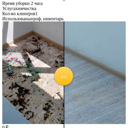
Время уборки
2 часа
Услуга
химчистка
Кол-во клинеров
1
Использованы
проф. инвентарь
0 ₽