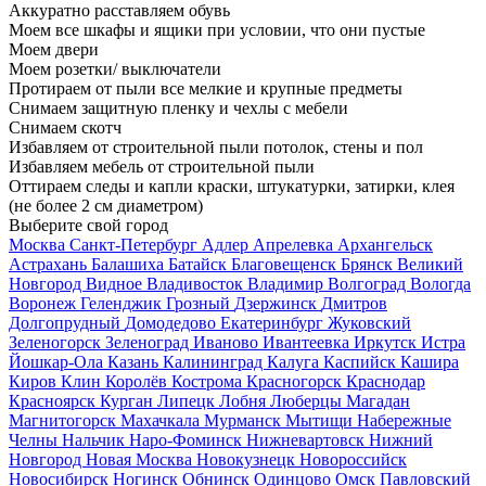
Аккуратно расставляем обувь
Моем все шкафы и ящики при условии, что они пустые
Моем двери
Моем розетки/ выключатели
Протираем от пыли все мелкие и крупные предметы
Снимаем защитную пленку и чехлы с мебели
Снимаем скотч
Избавляем от строительной пыли потолок, стены и пол
Избавляем мебель от строительной пыли
Оттираем следы и капли краски, штукатурки, затирки, клея
(не более 2 см диаметром)
Выберите свой город
Москва
Санкт-Петербург
Адлер
Апрелевка
Архангельск
Астрахань
Балашиха
Батайск
Благовещенск
Брянск
Великий
Новгород
Видное
Владивосток
Владимир
Волгоград
Вологда
Воронеж
Геленджик
Грозный
Дзержинск
Дмитров
Долгопрудный
Домодедово
Екатеринбург
Жуковский
Зеленогорск
Зеленоград
Иваново
Ивантеевка
Иркутск
Истра
Йошкар-Ола
Казань
Калининград
Калуга
Каспийск
Кашира
Киров
Клин
Королёв
Кострома
Красногорск
Краснодар
Красноярск
Курган
Липецк
Лобня
Люберцы
Магадан
Магнитогорск
Махачкала
Мурманск
Мытищи
Набережные
Челны
Нальчик
Наро-Фоминск
Нижневартовск
Нижний
Новгород
Новая Москва
Новокузнецк
Новороссийск
Новосибирск
Ногинск
Обнинск
Одинцово
Омск
Павловский