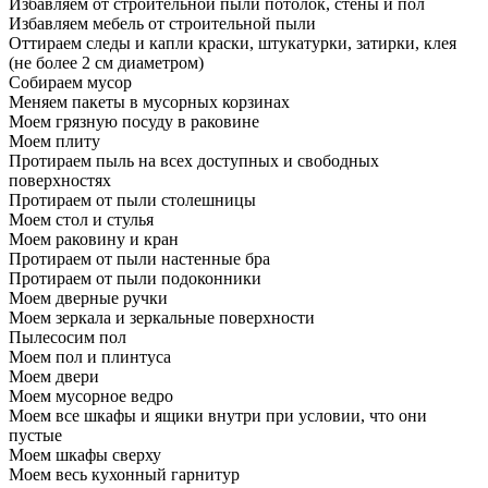
Избавляем от строительной пыли потолок, стены и пол
Избавляем мебель от строительной пыли
Оттираем следы и капли краски, штукатурки, затирки, клея
(не более 2 см диаметром)
Собираем мусор
Меняем пакеты в мусорных корзинах
Моем грязную посуду в раковине
Моем плиту
Протираем пыль на всех доступных и свободных
поверхностях
Протираем от пыли столешницы
Моем стол и стулья
Моем раковину и кран
Протираем от пыли настенные бра
Протираем от пыли подоконники
Моем дверные ручки
Моем зеркала и зеркальные поверхности
Пылесосим пол
Моем пол и плинтуса
Моем двери
Моем мусорное ведро
Моем все шкафы и ящики внутри при условии, что они
пустые
Моем шкафы сверху
Моем весь кухонный гарнитур