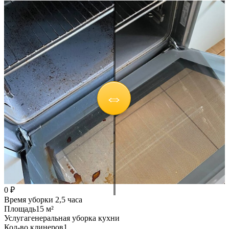
0 ₽
Время уборки
2,5 часа
Площадь
15 м²
Услуга
генеральная уборка кухни
Кол-во клинеров
1