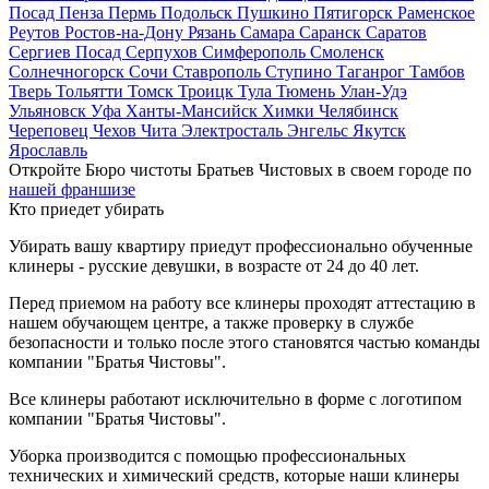
Посад
Пенза
Пермь
Подольск
Пушкино
Пятигорск
Раменское
Реутов
Ростов-на-Дону
Рязань
Самара
Саранск
Саратов
Сергиев Посад
Серпухов
Симферополь
Смоленск
Солнечногорск
Сочи
Ставрополь
Ступино
Таганрог
Тамбов
Тверь
Тольятти
Томск
Троицк
Тула
Тюмень
Улан-Удэ
Ульяновск
Уфа
Ханты-Мансийск
Химки
Челябинск
Череповец
Чехов
Чита
Электросталь
Энгельс
Якутск
Ярославль
Откройте Бюро чистоты Братьев Чистовых в своем городе по
нашей франшизе
Кто приедет убирать
Убирать вашу квартиру приедут профессионально обученные
клинеры - русские девушки, в возрасте от 24 до 40 лет.
Перед приемом на работу все клинеры проходят аттестацию в
нашем обучающем центре, а также проверку в службе
безопасности и только после этого становятся частью команды
компании "Братья Чистовы".
Все клинеры работают исключительно в форме с логотипом
компании "Братья Чистовы".
Уборка производится с помощью профессиональных
технических и химический средств, которые наши клинеры