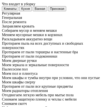
Что входит в уборку
Регу­лярная
Гене­ральная
После ремонта
Заправляем кровать
Собираем мусор и меняем мешки
Меняем мусорные мешки в корзинах
Раскладываем аккуратно вещи
Протираем пыль на всех доступных и свободных
поверхностях
Протираем от пыли торшеры и настенные бра
Протираем от пыли подоконники
Моем дверные ручки
Моем зеркала и зеркальные поверхности
Пылесосим пол
Моем пол и плинтуса
Моем шкафы и тумбы внутри при условии, что они пустые
Моем шкафы сверху
Протираем от пыли все крупные предметы
Моем радиаторы отопления
Отодвигаем легкую мебель при мытье пола
Снимаем защитную пленку и чехлы с мебели
Снимаем скотч