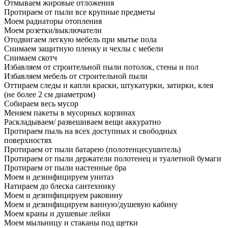
Отмываем жировые отложения
Протираем от пыли все крупные предметы
Моем радиаторы отопления
Моем розетки/выключатели
Отодвигаем легкую мебель при мытье пола
Снимаем защитную пленку и чехлы с мебели
Снимаем скотч
Избавляем от строительной пыли потолок, стены и пол
Избавляем мебель от строительной пыли
Оттираем следы и капли краски, штукатурки, затирки, клея
(не более 2 см диаметром)
Собираем весь мусор
Меняем пакеты в мусорных корзинах
Раскладываем/ развешиваем вещи аккуратно
Протираем пыль на всех доступных и свободных
поверхностях
Протираем от пыли батарею (полотенцесушитель)
Протираем от пыли держатели полотенец и туалетной бумаги
Протираем от пыли настенные бра
Моем и дезинфицируем унитаз
Натираем до блеска сантехнику
Моем и дезинфицируем раковину
Моем и дезинфицируем ванную/душевую кабину
Моем краны и душевые лейки
Моем мыльницу и стаканы под щетки