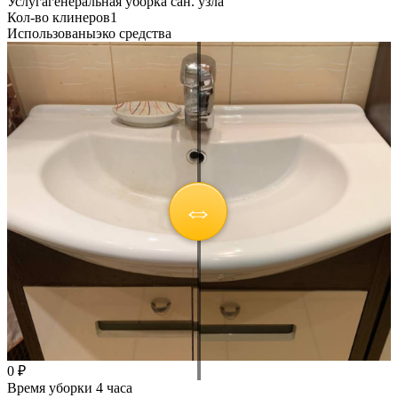
Услуга
генеральная уборка сан. узла
Кол-во клинеров
1
Использованы
эко средства
0 ₽
Время уборки
4 часа