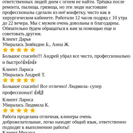
ответственных людей днем с огнем не найти. Трёшка после
ремонта, пылища, грязища, но эти люди настояшие
профессионалы сделали из неё конфетку, чисто как в
хирургическом кабинете. Работали 12 часов подряд с 10 утра
до 22 вечера. Мы с мужем очень довольны и благодарны.
Обязательно будем обращаться к вам за помощью еще и
советовать другим.
Клиент
Дарья
Убиралась
Зиябидин Б., Анна Ж.
Большое спасибо!!! Андрей убрал все чисто, профессионально
и быстро!👍👍👍
Клиент
Лариса
Убиралась
Андрей Т.
Большое спасибо! Все отлично! Людмила- супер
профессионал! 👍🙌
Клиент
Лариса
Убиралась
Людмила К.
Работа проделана отличная, клинеры очень
доброжелательные, легко находят общий язык, ответственно
подходят к выполнению работы!
Клиент
Михаил