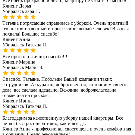
Всё очень прекрасно и чисто, квартиру не узнать! Спасибо!
Клиент
Дарья
Убиралась
Зара П.
Татьяна потрясающе справилась с уборкой. Очень приятный,
очень ответственный и профессиональный человек! Высшая
похвала! Большое спасибо!
Клиент
Анна
Убиралась
Татьяна П.
Все просто отлично, спасибо!!!
Клиент
Марина
Убиралась
Мария З.
Спасибо, Татьяне. Побольше Вашей компании таких
сотрудников. Аккуратно, добросовестно, со знанием своего
дела, всё сделала идеально. Вежлива, доброжелательна,
отзывчива на просьбы.
Клиент
Ирина
Убиралась
Татьяна П.
Благодарим за качественную уборку нашей квартиры. Все
четко, быстро, оперативно, как и всегда.
Клинер Анна - профессионал своего дела и очень комфортная
в общении. Смело рекомендуем!