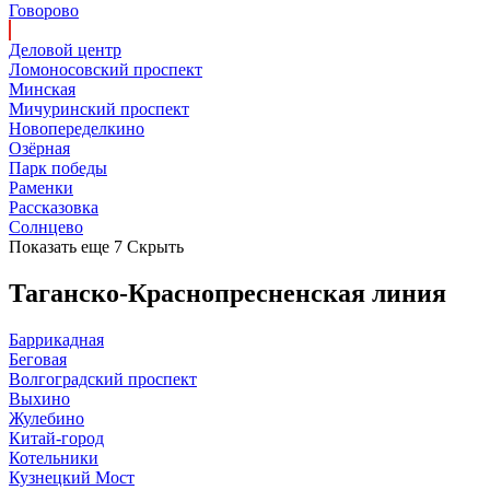
Говорово
Деловой центр
Ломоносовский проспект
Минская
Мичуринский проспект
Новопеределкино
Озёрная
Парк победы
Раменки
Рассказовка
Солнцево
Показать еще 7
Скрыть
Таганско-Краснопресненская линия
Баррикадная
Беговая
Волгоградский проспект
Выхино
Жулебино
Китай-город
Котельники
Кузнецкий Мост