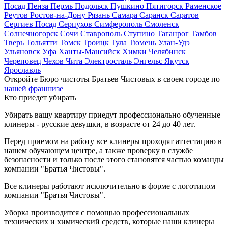
Посад
Пенза
Пермь
Подольск
Пушкино
Пятигорск
Раменское
Реутов
Ростов-на-Дону
Рязань
Самара
Саранск
Саратов
Сергиев Посад
Серпухов
Симферополь
Смоленск
Солнечногорск
Сочи
Ставрополь
Ступино
Таганрог
Тамбов
Тверь
Тольятти
Томск
Троицк
Тула
Тюмень
Улан-Удэ
Ульяновск
Уфа
Ханты-Мансийск
Химки
Челябинск
Череповец
Чехов
Чита
Электросталь
Энгельс
Якутск
Ярославль
Откройте Бюро чистоты Братьев Чистовых в своем городе по
нашей франшизе
Кто приедет убирать
Убирать вашу квартиру приедут профессионально обученные
клинеры - русские девушки, в возрасте от 24 до 40 лет.
Перед приемом на работу все клинеры проходят аттестацию в
нашем обучающем центре, а также проверку в службе
безопасности и только после этого становятся частью команды
компании "Братья Чистовы".
Все клинеры работают исключительно в форме с логотипом
компании "Братья Чистовы".
Уборка производится с помощью профессиональных
технических и химический средств, которые наши клинеры