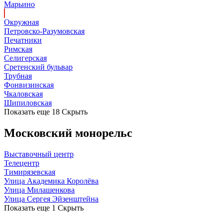
Марьино
Окружная
Петровско-Разумовская
Печатники
Римская
Селигерская
Сретенский бульвар
Трубная
Фонвизинская
Чкаловская
Шипиловская
Показать еще 18
Скрыть
Московский монорельс
Выставочный центр
Телецентр
Тимирязевская
Улица Академика Королёва
Улица Милашенкова
Улица Сергея Эйзенштейна
Показать еще 1
Скрыть