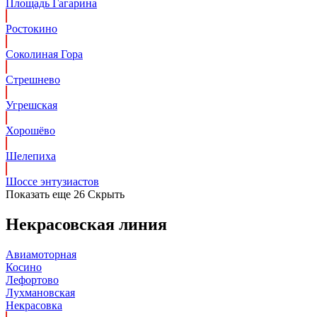
Площадь Гагарина
Ростокино
Соколиная Гора
Стрешнево
Угрешская
Хорошёво
Шелепиха
Шоссе энтузиастов
Показать еще 26
Скрыть
Некрасовская линия
Авиамоторная
Косино
Лефортово
Лухмановская
Некрасовка