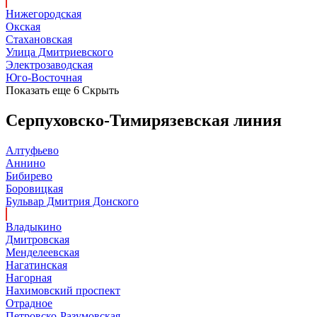
Нижегородская
Окская
Стахановская
Улица Дмитриевского
Электрозаводская
Юго-Восточная
Показать еще 6
Скрыть
Серпуховско-Тимирязевская линия
Алтуфьево
Аннино
Бибирево
Боровицкая
Бульвар Дмитрия Донского
Владыкино
Дмитровская
Менделеевская
Нагатинская
Нагорная
Нахимовский проспект
Отрадное
Петровско-Разумовская