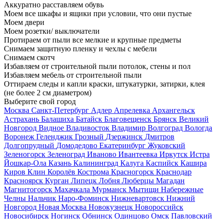
Аккуратно расставляем обувь
Моем все шкафы и ящики при условии, что они пустые
Моем двери
Моем розетки/ выключатели
Протираем от пыли все мелкие и крупные предметы
Снимаем защитную пленку и чехлы с мебели
Снимаем скотч
Избавляем от строительной пыли потолок, стены и пол
Избавляем мебель от строительной пыли
Оттираем следы и капли краски, штукатурки, затирки, клея
(не более 2 см диаметром)
Выберите свой город
Москва
Санкт-Петербург
Адлер
Апрелевка
Архангельск
Астрахань
Балашиха
Батайск
Благовещенск
Брянск
Великий
Новгород
Видное
Владивосток
Владимир
Волгоград
Вологда
Воронеж
Геленджик
Грозный
Дзержинск
Дмитров
Долгопрудный
Домодедово
Екатеринбург
Жуковский
Зеленогорск
Зеленоград
Иваново
Ивантеевка
Иркутск
Истра
Йошкар-Ола
Казань
Калининград
Калуга
Каспийск
Кашира
Киров
Клин
Королёв
Кострома
Красногорск
Краснодар
Красноярск
Курган
Липецк
Лобня
Люберцы
Магадан
Магнитогорск
Махачкала
Мурманск
Мытищи
Набережные
Челны
Нальчик
Наро-Фоминск
Нижневартовск
Нижний
Новгород
Новая Москва
Новокузнецк
Новороссийск
Новосибирск
Ногинск
Обнинск
Одинцово
Омск
Павловский