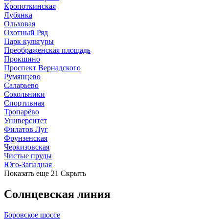
Кропоткинская
Лубянка
Ольховая
Охотный Ряд
Парк культуры
Преображенская площадь
Прокшино
Проспект Вернадского
Румянцево
Саларьево
Сокольники
Спортивная
Тропарёво
Университет
Филатов Луг
Фрунзенская
Черкизовская
Чистые пруды
Юго-Западная
Показать еще 21
Скрыть
Солнцевская линия
Боровское шоссе