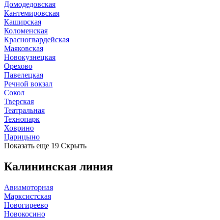
Домодедовская
Кантемировская
Каширская
Коломенская
Красногвардейская
Маяковская
Новокузнецкая
Орехово
Павелецкая
Речной вокзал
Сокол
Тверская
Театральная
Технопарк
Ховрино
Царицыно
Показать еще 19
Скрыть
Калининская линия
Авиамоторная
Марксистская
Новогиреево
Новокосино