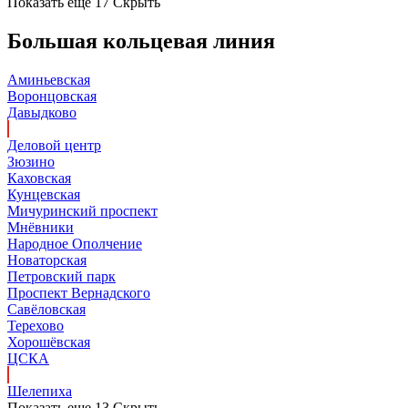
Показать еще 17
Скрыть
Большая кольцевая линия
Аминьевская
Воронцовская
Давыдково
Деловой центр
Зюзино
Каховская
Кунцевская
Мичуринский проспект
Мнёвники
Народное Ополчение
Новаторская
Петровский парк
Проспект Вернадского
Савёловская
Терехово
Хорошёвская
ЦСКА
Шелепиха
Показать еще 13
Скрыть