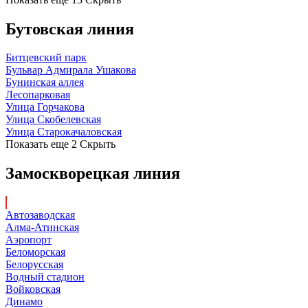
Бутовская линия
Битцевский парк
Бульвар Адмирала Ушакова
Бунинская аллея
Лесопарковая
Улица Горчакова
Улица Скобелевская
Улица Старокачаловская
Показать еще 2
Скрыть
Замоскворецкая линия
Автозаводская
Алма-Атинская
Аэропорт
Беломорская
Белорусская
Водный стадион
Войковская
Динамо