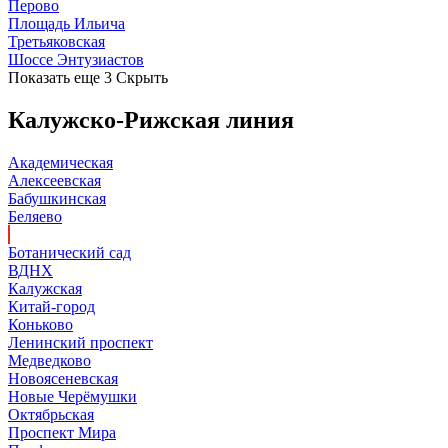
Перово
Площадь Ильича
Третьяковская
Шоссе Энтузиастов
Показать еще 3
Скрыть
Калужско-Рижская линия
Академическая
Алексеевская
Бабушкинская
Беляево
Ботанический сад
ВДНХ
Калужская
Китай-город
Коньково
Ленинский проспект
Медведково
Новоясеневская
Новые Черёмушки
Октябрьская
Проспект Мира