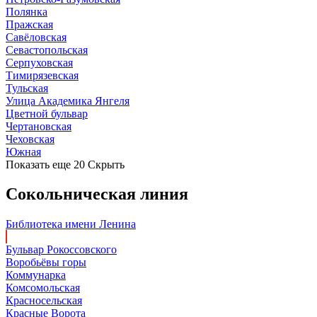
Полянка
Пражская
Савёловская
Севастопольская
Серпуховская
Тимирязевская
Тульская
Улица Академика Янгеля
Цветной бульвар
Чертановская
Чеховская
Южная
Показать еще 20
Скрыть
Сокольническая линия
Библиотека имени Ленина
Бульвар Рокоссовского
Воробьёвы горы
Коммунарка
Комсомольская
Красносельская
Красные Ворота