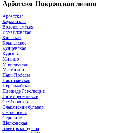
Арбатско-Покровская линия
Арбатская
Бауманская
Волоколамская
Измайловская
Киевская
Крылатское
Кунцевская
Курская
Митино
Молодёжная
Мякинино
Парк Победы
Партизанская
Первомайская
Площадь Революции
Пятницкое шоссе
Семёновская
Славянский бульвар
Смоленская
Строгино
Щёлковская
Электрозаводская