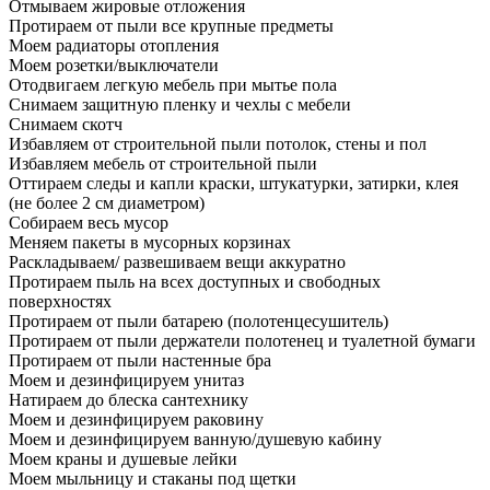
Отмываем жировые отложения
Протираем от пыли все крупные предметы
Моем радиаторы отопления
Моем розетки/выключатели
Отодвигаем легкую мебель при мытье пола
Снимаем защитную пленку и чехлы с мебели
Снимаем скотч
Избавляем от строительной пыли потолок, стены и пол
Избавляем мебель от строительной пыли
Оттираем следы и капли краски, штукатурки, затирки, клея
(не более 2 см диаметром)
Собираем весь мусор
Меняем пакеты в мусорных корзинах
Раскладываем/ развешиваем вещи аккуратно
Протираем пыль на всех доступных и свободных
поверхностях
Протираем от пыли батарею (полотенцесушитель)
Протираем от пыли держатели полотенец и туалетной бумаги
Протираем от пыли настенные бра
Моем и дезинфицируем унитаз
Натираем до блеска сантехнику
Моем и дезинфицируем раковину
Моем и дезинфицируем ванную/душевую кабину
Моем краны и душевые лейки
Моем мыльницу и стаканы под щетки