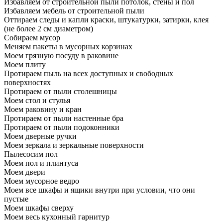
Избавляем от строительной пыли потолок, стены и пол
Избавляем мебель от строительной пыли
Оттираем следы и капли краски, штукатурки, затирки, клея
(не более 2 см диаметром)
Собираем мусор
Меняем пакеты в мусорных корзинах
Моем грязную посуду в раковине
Моем плиту
Протираем пыль на всех доступных и свободных
поверхностях
Протираем от пыли столешницы
Моем стол и стулья
Моем раковину и кран
Протираем от пыли настенные бра
Протираем от пыли подоконники
Моем дверные ручки
Моем зеркала и зеркальные поверхности
Пылесосим пол
Моем пол и плинтуса
Моем двери
Моем мусорное ведро
Моем все шкафы и ящики внутри при условии, что они
пустые
Моем шкафы сверху
Моем весь кухонный гарнитур