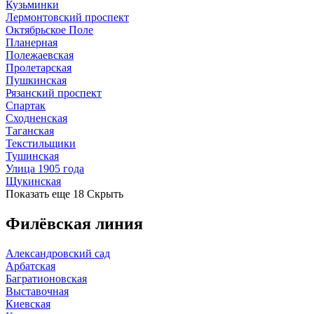
Кузьминки
Лермонтовский проспект
Октябрьское Поле
Планерная
Полежаевская
Пролетарская
Пушкинская
Рязанский проспект
Спартак
Сходненская
Таганская
Текстильщики
Тушинская
Улица 1905 года
Щукинская
Показать еще 18
Скрыть
Филёвская линия
Александровский сад
Арбатская
Багратионовская
Выставочная
Киевская