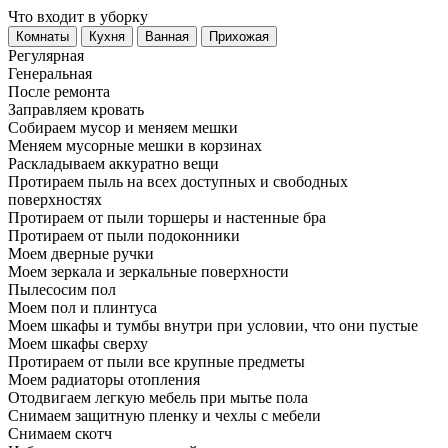
Что входит в уборку
Регу­лярная
Гене­ральная
После ремонта
Заправляем кровать
Собираем мусор и меняем мешки
Меняем мусорные мешки в корзинах
Раскладываем аккуратно вещи
Протираем пыль на всех доступных и свободных
поверхностях
Протираем от пыли торшеры и настенные бра
Протираем от пыли подоконники
Моем дверные ручки
Моем зеркала и зеркальные поверхности
Пылесосим пол
Моем пол и плинтуса
Моем шкафы и тумбы внутри при условии, что они пустые
Моем шкафы сверху
Протираем от пыли все крупные предметы
Моем радиаторы отопления
Отодвигаем легкую мебель при мытье пола
Снимаем защитную пленку и чехлы с мебели
Снимаем скотч