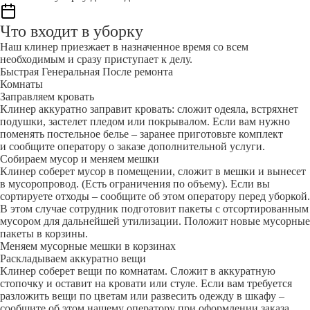
Что входит в уборку
Наш клинер приезжает в назначенное время со всем
необходимым и сразу приступает к делу.
Быстрая
Генеральная
После ремонта
Комнаты
Заправляем кровать
Клинер аккуратно заправит кровать: сложит одеяла, встряхнет
подушки, застелет пледом или покрывалом. Если вам нужно
поменять постельное белье – заранее приготовьте комплект
и сообщите оператору о заказе дополнительной услуги.
Собираем мусор и меняем мешки
Клинер соберет мусор в помещении, сложит в мешки и вынесет
в мусоропровод. (Есть ограничения по объему). Если вы
сортируете отходы – сообщите об этом оператору перед уборкой.
В этом случае сотрудник подготовит пакеты с отсортированным
мусором для дальнейшей утилизации. Положит новые мусорные
пакеты в корзины.
Меняем мусорные мешки в корзинах
Раскладываем аккуратно вещи
Клинер соберет вещи по комнатам. Сложит в аккуратную
стопочку и оставит на кровати или стуле. Если вам требуется
разложить вещи по цветам или развесить одежду в шкафу –
сообщите об этом нашему оператору при оформлении заказа.