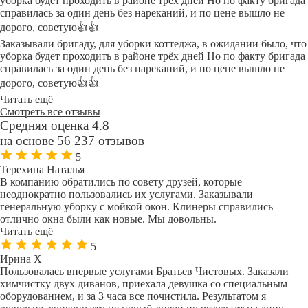
уборка будет проходить в районе трёх дней Но по факту бригада
справилась за один день без нареканий, и по цене вышло не
дорого, советую👍👍
Заказывали бригаду, для уборки коттеджа, в ожидании было, что
уборка будет проходить в районе трёх дней Но по факту бригада
справилась за один день без нареканий, и по цене вышло не
дорого, советую👍👍
Читать ещё
Смотреть все отзывы
Средняя оценка 4.8
на основе 56 237 отзывов
5
Терехина Наталья
В компанию обратились по совету друзей, которые
неоднократно пользовались их услугами. Заказывали
генеральную уборку с мойкой окон. Клинеры справились
отлично окна были как новые. Мы довольны.
Читать ещё
5
Ирина Х
Пользовалась впервые услугами Братьев Чистовых. Заказали
химчистку двух диванов, приехала девушка со специальным
оборудованием, и за 3 часа все почистила. Результатом я