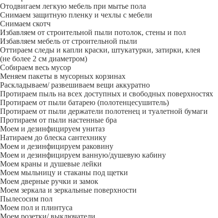
Отодвигаем легкую мебель при мытье пола
Снимаем защитную пленку и чехлы с мебели
Снимаем скотч
Избавляем от строительной пыли потолок, стены и пол
Избавляем мебель от строительной пыли
Оттираем следы и капли краски, штукатурки, затирки, клея
(не более 2 см диаметром)
Собираем весь мусор
Меняем пакеты в мусорных корзинах
Раскладываем/ развешиваем вещи аккуратно
Протираем пыль на всех доступных и свободных поверхностях
Протираем от пыли батарею (полотенцесушитель)
Протираем от пыли держатели полотенец и туалетной бумаги
Протираем от пыли настенные бра
Моем и дезинфицируем унитаз
Натираем до блеска сантехнику
Моем и дезинфицируем раковину
Моем и дезинфицируем ванную/душевую кабину
Моем краны и душевые лейки
Моем мыльницу и стаканы под щетки
Моем дверные ручки и замок
Моем зеркала и зеркальные поверхности
Пылесосим пол
Моем пол и плинтуса
Моем розетки/ выключатели