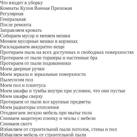
Что входит в уборку
Регу­лярная
Гене­ральная
После ремонта
Заправляем кровать
Собираем мусор и меняем мешки
Меняем мусорные мешки в корзинах
Раскладываем аккуратно вещи
Протираем пыль на всех доступных и свободных поверхностях
Протираем от пыли торшеры и настенные бра
Протираем от пыли подоконники
Моем дверные ручки
Моем зеркала и зеркальные поверхности
Пылесосим пол
Моем пол и плинтуса
Моем шкафы и тумбы внутри при условии, что они пустые
Моем шкафы сверху
Протираем от пыли все крупные предметы
Моем радиаторы отопления
Отодвигаем легкую мебель при мытье пола
Снимаем защитную пленку и чехлы с мебели
Снимаем скотч
Избавляем от строительной пыли потолок, стены и пол
Избавляем мебель от строительной пыли