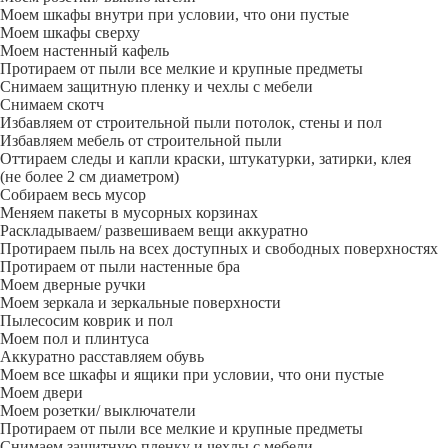
Моем шкафы внутри при условии, что они пустые
Моем шкафы сверху
Моем настенный кафель
Протираем от пыли все мелкие и крупные предметы
Снимаем защитную пленку и чехлы с мебели
Снимаем скотч
Избавляем от строительной пыли потолок, стены и пол
Избавляем мебель от строительной пыли
Оттираем следы и капли краски, штукатурки, затирки, клея
(не более 2 см диаметром)
Собираем весь мусор
Меняем пакеты в мусорных корзинах
Раскладываем/ развешиваем вещи аккуратно
Протираем пыль на всех доступных и свободных поверхностях
Протираем от пыли настенные бра
Моем дверные ручки
Моем зеркала и зеркальные поверхности
Пылесосим коврик и пол
Моем пол и плинтуса
Аккуратно расставляем обувь
Моем все шкафы и ящики при условии, что они пустые
Моем двери
Моем розетки/ выключатели
Протираем от пыли все мелкие и крупные предметы
Снимаем защитную пленку и чехлы с мебели