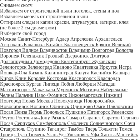
Снимаем скотч
Избавляем от строительной пыли потолок, стены и пол
Избавляем мебель от строительной пыли
Оттираем следы и капли краски, штукатурки, затирки, клея
(не более 2 см диаметром)
Выберите свой город
Москва
Санкт-Петербург
Адлер
Апрелевка
Архангельск
Астрахань
Балашиха
Батайск
Благовещенск
Брянск
Великий
Новгород
Видное
Владивосток
Владимир
Волгоград
Вологда
Воронеж
Геленджик
Грозный
Дзержинск
Дмитров
Долгопрудный
Домодедово
Екатеринбург
Жуковский
Зеленогорск
Зеленоград
Иваново
Ивантеевка
Иркутск
Истра
Йошкар-Ола
Казань
Калининград
Калуга
Каспийск
Кашира
Киров
Клин
Королёв
Кострома
Красногорск
Краснодар
Красноярск
Курган
Липецк
Лобня
Люберцы
Магадан
Магнитогорск
Махачкала
Мурманск
Мытищи
Набережные
Челны
Нальчик
Наро-Фоминск
Нижневартовск
Нижний
Новгород
Новая Москва
Новокузнецк
Новороссийск
Новосибирск
Ногинск
Обнинск
Одинцово
Омск
Павловский
Посад
Пенза
Пермь
Подольск
Пушкино
Пятигорск
Раменское
Реутов
Ростов-на-Дону
Рязань
Самара
Саранск
Саратов
Сергиев
Посад
Серпухов
Симферополь
Смоленск
Солнечногорск
Сочи
Ставрополь
Ступино
Таганрог
Тамбов
Тверь
Тольятти
Томск
Троицк
Тула
Тюмень
Улан-Удэ
Ульяновск
Уфа
Ханты-Мансийск