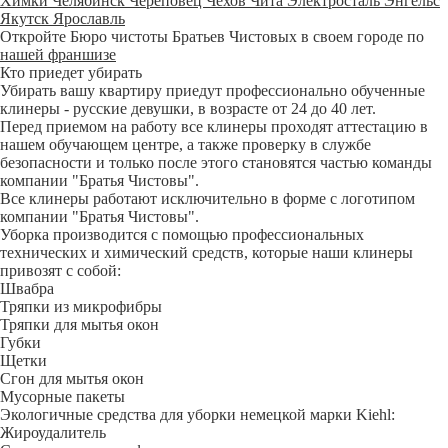
Химки
Челябинск
Череповец
Чехов
Чита
Электросталь
Энгельс
Якутск
Ярославль
Откройте Бюро чистоты Братьев Чистовых в своем городе по
нашей франшизе
Кто приедет убирать
Убирать вашу квартиру приедут профессионально обученные
клинеры - русские девушки, в возрасте от 24 до 40 лет.
Перед приемом на работу все клинеры проходят аттестацию в
нашем обучающем центре, а также проверку в службе
безопасности и только после этого становятся частью команды
компании "Братья Чистовы".
Все клинеры работают исключительно в форме с логотипом
компании "Братья Чистовы".
Уборка производится с помощью профессиональных
технических и химический средств, которые наши клинеры
привозят с собой:
Швабра
Тряпки из микрофибры
Тряпки для мытья окон
Губки
Щетки
Сгон для мытья окон
Мусорные пакеты
Экологичные средства для уборки немецкой марки Kiehl:
Жироудалитель