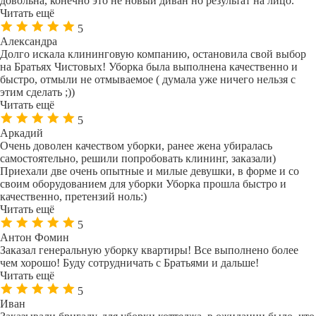
довольна, конечно это не новый диван но результат на лицо.
Читать ещё
5
Александра
Долго искала клининговую компанию, остановила свой выбор
на Братьях Чистовых! Уборка была выполнена качественно и
быстро, отмыли не отмываемое ( думала уже ничего нельзя с
этим сделать ;))
Читать ещё
5
Аркадий
Очень доволен качеством уборки, ранее жена убиралась
самостоятельно, решили попробовать клининг, заказали)
Приехали две очень опытные и милые девушки, в форме и со
своим оборудованием для уборки Уборка прошла быстро и
качественно, претензий ноль:)
Читать ещё
5
Антон Фомин
Заказал генеральную уборку квартиры! Все выполнено более
чем хорошо! Буду сотрудничать с Братьями и дальше!
Читать ещё
5
Иван