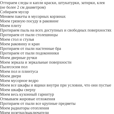
Оттираем следы и капли краски, штукатурки, затирки, клея
(не более 2 см диаметром)
Собираем мусор
Меняем пакеты в мусорных корзинах
Моем грязную посуду в раковине
Моем плиту
Протираем пыль на всех доступных и свободных поверхностях
Протираем от пыли столешницы
Моем стол и стулья
Моем раковину и кран
Протираем от пыли настенные бра
Протираем от пыли подоконники
Моем дверные ручки
Моем зеркала и зеркальные поверхности
Пылесосим пол
Моем пол и плинтуса
Моем двери
Моем мусорное ведро
Моем все шкафы и ящики внутри при условии, что они пустые
Моем шкафы сверху
Моем весь кухонный гарнитур
Отмываем жировые отложения
Протираем от пыли все крупные предметы
Моем радиаторы отопления
Моем розетки/выключатели