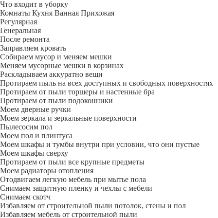
Что входит в уборку
Регу­лярная
Гене­ральная
После ремонта
Заправляем кровать
Собираем мусор и меняем мешки
Меняем мусорные мешки в корзинах
Раскладываем аккуратно вещи
Протираем пыль на всех доступных и свободных поверхностях
Протираем от пыли торшеры и настенные бра
Протираем от пыли подоконники
Моем дверные ручки
Моем зеркала и зеркальные поверхности
Пылесосим пол
Моем пол и плинтуса
Моем шкафы и тумбы внутри при условии, что они пустые
Моем шкафы сверху
Протираем от пыли все крупные предметы
Моем радиаторы отопления
Отодвигаем легкую мебель при мытье пола
Снимаем защитную пленку и чехлы с мебели
Снимаем скотч
Избавляем от строительной пыли потолок, стены и пол
Избавляем мебель от строительной пыли