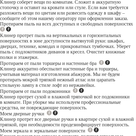
Клинер соберет вещи по комнатам. Сложит в аккуратную
стопочку и оставит на кровати или стуле. Если вам требуется
разложить вещи по цветам или развесить одежду в шкафу –
сообщите об этом нашему оператору при оформлении заказа.
Протираем пыль на всех доступных и свободных поверхностях
Клинер протрет пыль на вертикальных и горизонтальных
поверхностях в зоне доступности вытянутой руки: шкафах,
дверцах, технике, комодах и прикроватных тумбочках. Уберет
пыль с подлокотников диванов и кресел. Очистит книжные
полки и этажерки.
Протираем от пыли торшеры и настенные бра
Клинер аккуратно обеспылит настенные бра и торшеры,
учитывая материал изготовления абажуров. Мы не будем
протирать мокрой тряпкой нежный атлас или царапать
стильную лампу в стиле лофт из нержавейки.
Протираем от пыли подоконники
Клинер протрет сухой и влажной тряпочкой все подоконники
в комнате. При уборке мы используем профессиональные
средства, не повреждающие поверхность.
Моем дверные ручки
Клинер протрет все дверные ручки в квартире сухой и влажной
тряпкой, при необходимости продезинфицирует поверхность.
Моем зеркала и зеркальные поверхности