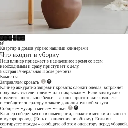
8
0
1
8
2
9
4
0
5
0
1
7
,
7
1
8
1
2
8
м²
Квартир и домов убрано нашими клинерами
Что входит в уборку
Наш клинер приезжает в назначенное время со всем
необходимым и сразу приступает к делу.
Быстрая
Генеральная
После ремонта
Комнаты
Заправляем кровать
Клинер аккуратно заправит кровать: сложит одеяла, встряхнет
подушки, застелет пледом или покрывалом. Если вам нужно
поменять постельное белье – заранее приготовьте комплект
и сообщите оператору о заказе дополнительной услуги.
Собираем мусор и меняем мешки
Клинер соберет мусор в помещении, сложит в мешки и вынесет
в мусоропровод. (Есть ограничения по объему). Если вы
сортируете отходы – сообщите об этом оператору перед уборкой.