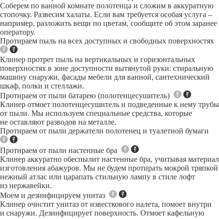
Соберем по ванной комнате полотенца и сложим в аккуратную
стопочку. Развесим халаты. Если вам требуется особая услуга –
например, разложить вещи по цветам, сообщите об этом заранее
оператору.
Протираем пыль на всех доступных и свободных поверхностях
Клинер протрет пыль на вертикальных и горизонтальных
поверхностях в зоне доступности вытянутой руки: стиральную
машину снаружи, фасады мебели для ванной, сантехнический
шкаф, полки и стеллажи.
Протираем от пыли батарею (полотенцесушитель)
Клинер отмоет полотенцесушитель и подведенные к нему трубы
от пыли. Мы используем специальные средства, которые
не оставляют разводов на металле.
Протираем от пыли держатели полотенец и туалетной бумаги
Протираем от пыли настенные бра
Клинер аккуратно обеспылит настенные бра, учитывая материал
изготовления абажуров. Мы не будем протирать мокрой тряпкой
нежный атлас или царапать стильную лампу в стиле лофт
из нержавейки.
Моем и дезинфицируем унитаз
Клинер очистит унитаз от известкового налета, помоет внутри
и снаружи. Дезинфицирует поверхность. Отмоет кафельную