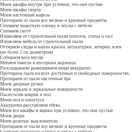
Моем шкафы внутри при условии, что они пустые
Моем шкафы сверху
Моем настенный кафель
Протираем от пыли все мелкие и крупные предметы
Снимаем защитную пленку и чехлы с мебели
Снимаем скотч
Избавляем от строительной пыли потолок, стены и пол
Избавляем мебель от строительной пыли
Оттираем следы и капли краски, штукатурки, затирки, клея
(не более 2 см диаметром)
Собираем весь мусор
Меняем пакеты в мусорных корзинах
Раскладываем/ развешиваем вещи аккуратно
Протираем пыль на всех доступных и свободных поверхностях
Протираем от пыли настенные бра
Моем дверные ручки
Моем зеркала и зеркальные поверхности
Пылесосим коврик и пол
Моем пол и плинтуса
Аккуратно расставляем обувь
Моем все шкафы и ящики при условии, что они пустые
Моем двери
Моем розетки/ выключатели
Протираем от пыли все мелкие и крупные предметы
Снимаем защитную пленку и чехлы с мебели