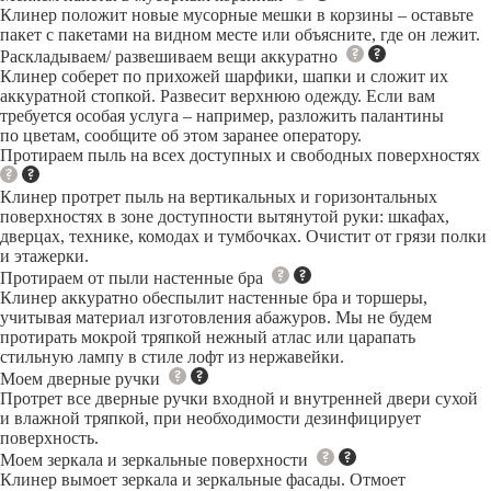
Клинер положит новые мусорные мешки в корзины – оставьте
пакет с пакетами на видном месте или объясните, где он лежит.
Раскладываем/ развешиваем вещи аккуратно
Клинер соберет по прихожей шарфики, шапки и сложит их
аккуратной стопкой. Развесит верхнюю одежду. Если вам
требуется особая услуга – например, разложить палантины
по цветам, сообщите об этом заранее оператору.
Протираем пыль на всех доступных и свободных поверхностях
Клинер протрет пыль на вертикальных и горизонтальных
поверхностях в зоне доступности вытянутой руки: шкафах,
дверцах, технике, комодах и тумбочках. Очистит от грязи полки
и этажерки.
Протираем от пыли настенные бра
Клинер аккуратно обеспылит настенные бра и торшеры,
учитывая материал изготовления абажуров. Мы не будем
протирать мокрой тряпкой нежный атлас или царапать
стильную лампу в стиле лофт из нержавейки.
Моем дверные ручки
Протрет все дверные ручки входной и внутренней двери сухой
и влажной тряпкой, при необходимости дезинфицирует
поверхность.
Моем зеркала и зеркальные поверхности
Клинер вымоет зеркала и зеркальные фасады. Отмоет