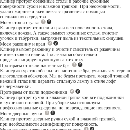
Клинер протрет обеденные столы и рабочие кухонные
поверхности сухой и влажной тряпкой. При необходимости,
удалит жирные и въевшиеся загрязнения с помощью
специального средства.
Моем стол и стулья
Клинер протрет от пыли и грязи всю поверхность стола,
включая ножки. А также вымоет кухонные стулья, очистит
уголок и табуретки, вытряхнет пыль из текстильных сидушек.
Моем раковину и кран
Клинер вымоет раковину и очистит смеситель от ржавчины
и известкового налета. После мытья обязательно
продезинфицирует кухонную сантехнику.
Протираем от пыли настенные бра
Клинер аккуратно обеспылит настенные бра, учитывая материал
изготовления абажуров. Мы не будем протирать мокрой тряпкой
нежный атлас или царапать стильную лампу в стиле лофт
из нержавейки.
Протираем от пыли подоконники
Клинер протрет сухой и влажной тряпочкой все подоконники
в кухне или столовой. При уборке мы используем
профессиональные средства, не повреждающие поверхность.
Моем дверные ручки
Клинер протрет дверные ручки сухой и влажной тряпкой,
при необходимости дезинфицирует поверхность.
Моем зеркала и зеркальные поверхности