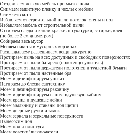
Отодвигаем легкую мебель при мытье пола
Снимаем защитную пленку и чехлы с мебели
Снимаем скотч
Избавляем от строительной пыли потолок, стены и пол
Избавляем мебель от строительной пыли
Оттираем следы и капли краски, штукатурки, затирки, клея
(не более 2 см диаметром)
Собираем весь мусор
Меняем пакеты в мусорных корзинах
Раскладываем/ развешиваем вещи аккуратно
Протираем пыль на всех доступных и свободных поверхностях
Протираем от пыли батарею (полотенцесушитель)
Протираем от пыли держатели полотенец и туалетной бумаги
Протираем от пыли настенные бра
Моем и дезинфицируем унитаз
Натираем до блеска сантехнику
Моем и дезинфицируем раковину
Моем и дезинфицируем ванную/душевую кабину
Моем краны и душевые лейки
Моем мыльницу и стаканы под щетки
Моем дверные ручки и замок
Моем зеркала и зеркальные поверхности
Пылесосим пол
Моем пол и плинтуса
Моем розетки/ выключатели