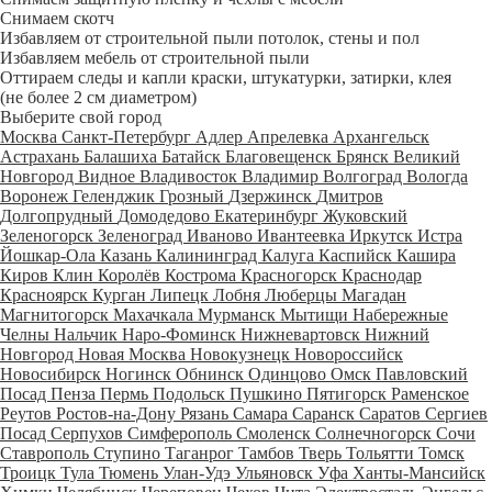
Снимаем скотч
Избавляем от строительной пыли потолок, стены и пол
Избавляем мебель от строительной пыли
Оттираем следы и капли краски, штукатурки, затирки, клея
(не более 2 см диаметром)
Выберите свой город
Москва
Санкт-Петербург
Адлер
Апрелевка
Архангельск
Астрахань
Балашиха
Батайск
Благовещенск
Брянск
Великий
Новгород
Видное
Владивосток
Владимир
Волгоград
Вологда
Воронеж
Геленджик
Грозный
Дзержинск
Дмитров
Долгопрудный
Домодедово
Екатеринбург
Жуковский
Зеленогорск
Зеленоград
Иваново
Ивантеевка
Иркутск
Истра
Йошкар-Ола
Казань
Калининград
Калуга
Каспийск
Кашира
Киров
Клин
Королёв
Кострома
Красногорск
Краснодар
Красноярск
Курган
Липецк
Лобня
Люберцы
Магадан
Магнитогорск
Махачкала
Мурманск
Мытищи
Набережные
Челны
Нальчик
Наро-Фоминск
Нижневартовск
Нижний
Новгород
Новая Москва
Новокузнецк
Новороссийск
Новосибирск
Ногинск
Обнинск
Одинцово
Омск
Павловский
Посад
Пенза
Пермь
Подольск
Пушкино
Пятигорск
Раменское
Реутов
Ростов-на-Дону
Рязань
Самара
Саранск
Саратов
Сергиев
Посад
Серпухов
Симферополь
Смоленск
Солнечногорск
Сочи
Ставрополь
Ступино
Таганрог
Тамбов
Тверь
Тольятти
Томск
Троицк
Тула
Тюмень
Улан-Удэ
Ульяновск
Уфа
Ханты-Мансийск