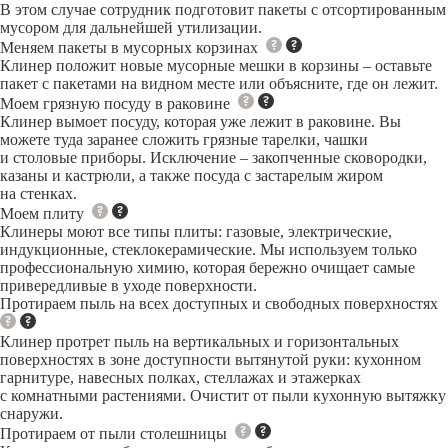
В этом случае сотрудник подготовит пакеты с отсортированным
мусором для дальнейшей утилизации.
Меняем пакеты в мусорных корзинах
Клинер положит новые мусорные мешки в корзины – оставьте
пакет с пакетами на видном месте или объясните, где он лежит.
Моем грязную посуду в раковине
Клинер вымоет посуду, которая уже лежит в раковине. Вы
можете туда заранее сложить грязные тарелки, чашки
и столовые приборы. Исключение – закопченные сковородки,
казаны и кастрюли, а также посуда с застарелым жиром
на стенках.
Моем плиту
Клинеры моют все типы плиты: газовые, электрические,
индукционные, стеклокерамические. Мы используем только
профессиональную химию, которая бережно очищает самые
привередливые в уходе поверхности.
Протираем пыль на всех доступных и свободных поверхностях
Клинер протрет пыль на вертикальных и горизонтальных
поверхностях в зоне доступности вытянутой руки: кухонном
гарнитуре, навесных полках, стеллажах и этажерках
с комнатными растениями. Очистит от пыли кухонную вытяжку
снаружи.
Протираем от пыли столешницы