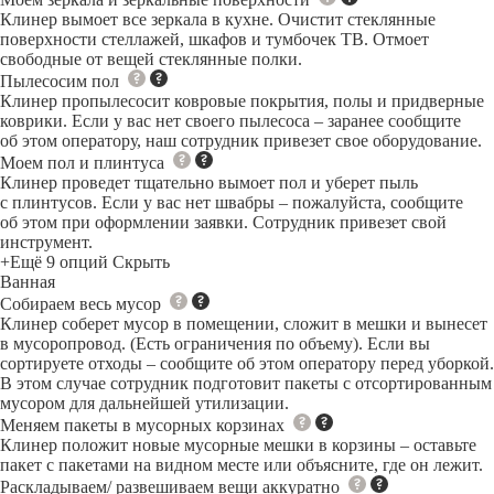
Клинер вымоет все зеркала в кухне. Очистит стеклянные
поверхности стеллажей, шкафов и тумбочек ТВ. Отмоет
свободные от вещей стеклянные полки.
Пылесосим пол
Клинер пропылесосит ковровые покрытия, полы и придверные
коврики. Если у вас нет своего пылесоса – заранее сообщите
об этом оператору, наш сотрудник привезет свое оборудование.
Моем пол и плинтуса
Клинер проведет тщательно вымоет пол и уберет пыль
с плинтусов. Если у вас нет швабры – пожалуйста, сообщите
об этом при оформлении заявки. Сотрудник привезет свой
инструмент.
+Ещё 9 опций
Скрыть
Ванная
Собираем весь мусор
Клинер соберет мусор в помещении, сложит в мешки и вынесет
в мусоропровод. (Есть ограничения по объему). Если вы
сортируете отходы – сообщите об этом оператору перед уборкой.
В этом случае сотрудник подготовит пакеты с отсортированным
мусором для дальнейшей утилизации.
Меняем пакеты в мусорных корзинах
Клинер положит новые мусорные мешки в корзины – оставьте
пакет с пакетами на видном месте или объясните, где он лежит.
Раскладываем/ развешиваем вещи аккуратно