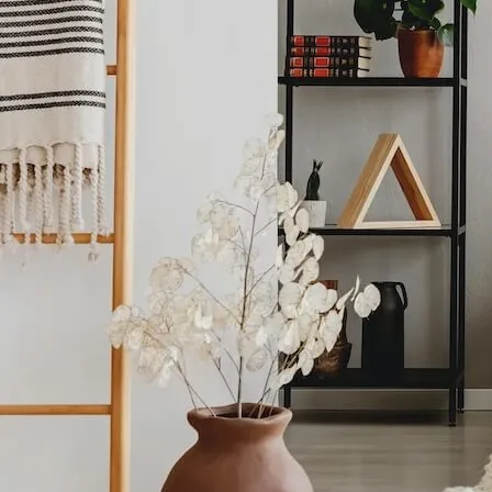
7
8
0
1
3
4
5
7
8
0
1
3
4
5
7
8
0
1
2
4
5
7