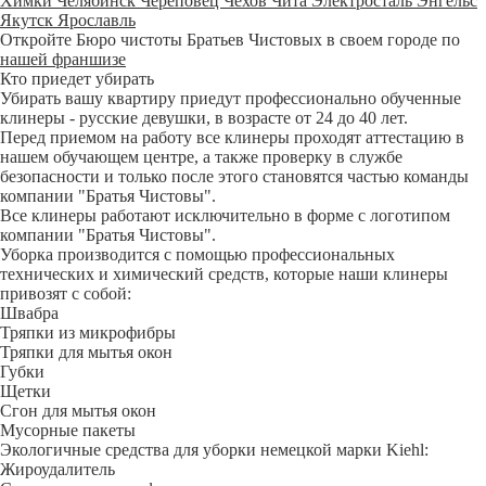
Химки
Челябинск
Череповец
Чехов
Чита
Электросталь
Энгельс
Якутск
Ярославль
Откройте Бюро чистоты Братьев Чистовых в своем городе по
нашей франшизе
Кто приедет убирать
Убирать вашу квартиру приедут профессионально обученные
клинеры - русские девушки, в возрасте от 24 до 40 лет.
Перед приемом на работу все клинеры проходят аттестацию в
нашем обучающем центре, а также проверку в службе
безопасности и только после этого становятся частью команды
компании "Братья Чистовы".
Все клинеры работают исключительно в форме с логотипом
компании "Братья Чистовы".
Уборка производится с помощью профессиональных
технических и химический средств, которые наши клинеры
привозят с собой:
Швабра
Тряпки из микрофибры
Тряпки для мытья окон
Губки
Щетки
Сгон для мытья окон
Мусорные пакеты
Экологичные средства для уборки немецкой марки Kiehl:
Жироудалитель