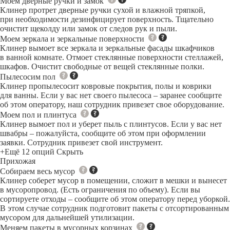
Моем дверные ручки и замок
Клинер протрет дверные ручки сухой и влажной тряпкой,
при необходимости дезинфицирует поверхность. Тщательно
очистит щеколду или замок от следов рук и пыли.
Моем зеркала и зеркальные поверхности
Клинер вымоет все зеркала и зеркальные фасады шкафчиков
в ванной комнате. Отмоет стеклянные поверхности стеллажей,
шкафов. Очистит свободные от вещей стеклянные полки.
Пылесосим пол
Клинер пропылесосит ковровые покрытия, полы и коврики
для ванны. Если у вас нет своего пылесоса – заранее сообщите
об этом оператору, наш сотрудник привезет свое оборудование.
Моем пол и плинтуса
Клинер вымоет пол и уберет пыль с плинтусов. Если у вас нет
швабры – пожалуйста, сообщите об этом при оформлении
заявки. Сотрудник привезет свой инструмент.
+Ещё 12 опций
Скрыть
Прихожая
Собираем весь мусор
Клинер соберет мусор в помещении, сложит в мешки и вынесет
в мусоропровод. (Есть ограничения по объему). Если вы
сортируете отходы – сообщите об этом оператору перед уборкой.
В этом случае сотрудник подготовит пакеты с отсортированным
мусором для дальнейшей утилизации.
Меняем пакеты в мусорных корзинах