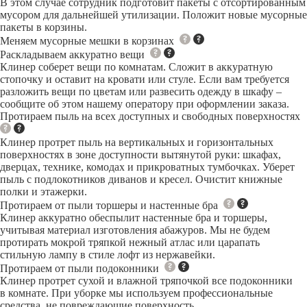
В этом случае сотрудник подготовит пакеты с отсортированным
мусором для дальнейшей утилизации. Положит новые мусорные
пакеты в корзины.
Меняем мусорные мешки в корзинах
Раскладываем аккуратно вещи
Клинер соберет вещи по комнатам. Сложит в аккуратную
стопочку и оставит на кровати или стуле. Если вам требуется
разложить вещи по цветам или развесить одежду в шкафу –
сообщите об этом нашему оператору при оформлении заказа.
Протираем пыль на всех доступных и свободных поверхностях
Клинер протрет пыль на вертикальных и горизонтальных
поверхностях в зоне доступности вытянутой руки: шкафах,
дверцах, технике, комодах и прикроватных тумбочках. Уберет
пыль с подлокотников диванов и кресел. Очистит книжные
полки и этажерки.
Протираем от пыли торшеры и настенные бра
Клинер аккуратно обеспылит настенные бра и торшеры,
учитывая материал изготовления абажуров. Мы не будем
протирать мокрой тряпкой нежный атлас или царапать
стильную лампу в стиле лофт из нержавейки.
Протираем от пыли подоконники
Клинер протрет сухой и влажной тряпочкой все подоконники
в комнате. При уборке мы используем профессиональные
средства, не повреждающие поверхность.