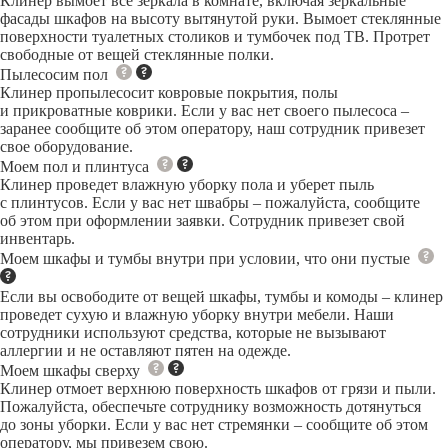
Клинер вымоет все зеркала в комнате, включая зеркальные
фасады шкафов на высоту вытянутой руки. Вымоет стеклянные
поверхности туалетных столиков и тумбочек под ТВ. Протрет
свободные от вещей стеклянные полки.
Пылесосим пол
Клинер пропылесосит ковровые покрытия, полы
и прикроватные коврики. Если у вас нет своего пылесоса –
заранее сообщите об этом оператору, наш сотрудник привезет
свое оборудование.
Моем пол и плинтуса
Клинер проведет влажную уборку пола и уберет пыль
с плинтусов. Если у вас нет швабры – пожалуйста, сообщите
об этом при оформлении заявки. Сотрудник привезет свой
инвентарь.
Моем шкафы и тумбы внутри при условии, что они пустые
Если вы освободите от вещей шкафы, тумбы и комоды – клинер
проведет сухую и влажную уборку внутри мебели. Наши
сотрудники используют средства, которые не вызывают
аллергии и не оставляют пятен на одежде.
Моем шкафы сверху
Клинер отмоет верхнюю поверхность шкафов от грязи и пыли.
Пожалуйста, обеспечьте сотруднику возможность дотянуться
до зоны уборки. Если у вас нет стремянки – сообщите об этом
оператору, мы привезем свою.