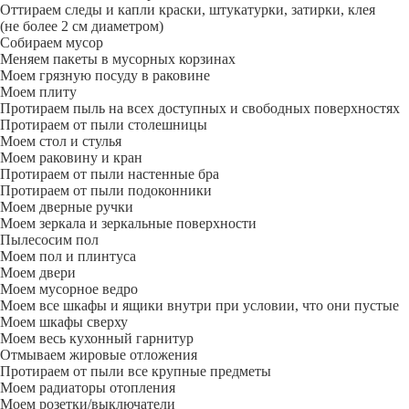
Оттираем следы и капли краски, штукатурки, затирки, клея
(не более 2 см диаметром)
Собираем мусор
Меняем пакеты в мусорных корзинах
Моем грязную посуду в раковине
Моем плиту
Протираем пыль на всех доступных и свободных поверхностях
Протираем от пыли столешницы
Моем стол и стулья
Моем раковину и кран
Протираем от пыли настенные бра
Протираем от пыли подоконники
Моем дверные ручки
Моем зеркала и зеркальные поверхности
Пылесосим пол
Моем пол и плинтуса
Моем двери
Моем мусорное ведро
Моем все шкафы и ящики внутри при условии, что они пустые
Моем шкафы сверху
Моем весь кухонный гарнитур
Отмываем жировые отложения
Протираем от пыли все крупные предметы
Моем радиаторы отопления
Моем розетки/выключатели