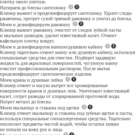
плитку около унитаза.
Натираем до блеска сантехнику
Клинер вымоет и продезинфицирует сантехнику. Удалит следы
ржавчины, протрет сухой тряпкой раковину и унитаз до блеска.
Моем и дезинфицируем раковину
Клинер вымоет раковину, очистит от следов зубной пасты
и мыльных разводов, удалит известковый налет. Отмоет
кафельную плитку вокруг.
Моем и дезинфицируем ванную/душевую кабину
Клинер тщательно отмоет ванну или душевую кабину, используя
специальные средства для очистки. Подберет щадящую
жидкость для акриловых поверхностей, чугунную ванну
очистит профессиональным раствором. После мытья
продезинфицирует сантехнические изделия.
Моем краны и душевые лейки
Клинер отмоет и насухо вытрет все хромированные
поверхности кранов и душевых леек. Уничтожит известковый
налет, сотрет разводы от хлорированной проточной воды.
Натрет металл до блеска.
Моем мыльницу и стаканы под щетки
Клинер отмоет мыльницу и стаканы под зубные щетки и пасты,
используя специальные гипоаллергенные средства. Тщательно
ополоснет предметы чистой водой, чтобы остатки химии
не попали на кожу рук и лица.