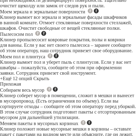
при необходимости дезинфицирует поверхность. Тщательно
очистит щеколду или замок от следов рук и пыли.
Моем зеркала и зеркальные поверхности
Клинер вымоет все зеркала и зеркальные фасады шкафчиков
в ванной комнате. Отмоет стеклянные поверхности стеллажей,
шкафов. Очистит свободные от вещей стеклянные полки.
Пылесосим пол
Клинер пропылесосит ковровые покрытия, полы и коврики
для ванны. Если у вас нет своего пылесоса – заранее сообщите
об этом оператору, наш сотрудник привезет свое оборудование.
Моем пол и плинтуса
Клинер вымоет пол и уберет пыль с плинтусов. Если у вас нет
швабры – пожалуйста, сообщите об этом при оформлении
заявки. Сотрудник привезет свой инструмент.
+Ещё 12 опций
Скрыть
Прихожая
Собираем весь мусор
Клинер соберет мусор в помещении, сложит в мешки и вынесет
в мусоропровод. (Есть ограничения по объему). Если вы
сортируете отходы – сообщите об этом оператору перед уборкой.
В этом случае сотрудник подготовит пакеты с отсортированным
мусором для дальнейшей утилизации.
Меняем пакеты в мусорных корзинах
Клинер положит новые мусорные мешки в корзины – оставьте
пакет с пакетами на видном месте или объясните, где он лежит.