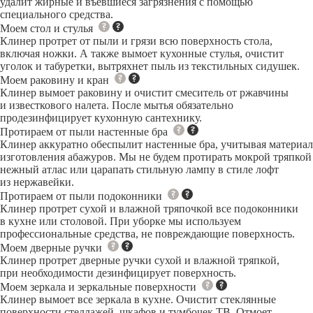
удалит жирные и въевшиеся загрязнения с помощью
специального средства.
Моем стол и стулья
Клинер протрет от пыли и грязи всю поверхность стола,
включая ножки. А также вымоет кухонные стулья, очистит
уголок и табуретки, вытряхнет пыль из текстильных сидушек.
Моем раковину и кран
Клинер вымоет раковину и очистит смеситель от ржавчины
и известкового налета. После мытья обязательно
продезинфицирует кухонную сантехнику.
Протираем от пыли настенные бра
Клинер аккуратно обеспылит настенные бра, учитывая материал
изготовления абажуров. Мы не будем протирать мокрой тряпкой
нежный атлас или царапать стильную лампу в стиле лофт
из нержавейки.
Протираем от пыли подоконники
Клинер протрет сухой и влажной тряпочкой все подоконники
в кухне или столовой. При уборке мы используем
профессиональные средства, не повреждающие поверхность.
Моем дверные ручки
Клинер протрет дверные ручки сухой и влажной тряпкой,
при необходимости дезинфицирует поверхность.
Моем зеркала и зеркальные поверхности
Клинер вымоет все зеркала в кухне. Очистит стеклянные
поверхности стеллажей, шкафов и тумбочек ТВ. Отмоет