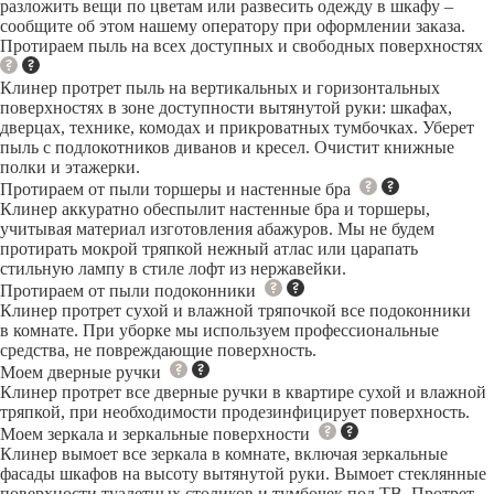
разложить вещи по цветам или развесить одежду в шкафу –
сообщите об этом нашему оператору при оформлении заказа.
Протираем пыль на всех доступных и свободных поверхностях
Клинер протрет пыль на вертикальных и горизонтальных
поверхностях в зоне доступности вытянутой руки: шкафах,
дверцах, технике, комодах и прикроватных тумбочках. Уберет
пыль с подлокотников диванов и кресел. Очистит книжные
полки и этажерки.
Протираем от пыли торшеры и настенные бра
Клинер аккуратно обеспылит настенные бра и торшеры,
учитывая материал изготовления абажуров. Мы не будем
протирать мокрой тряпкой нежный атлас или царапать
стильную лампу в стиле лофт из нержавейки.
Протираем от пыли подоконники
Клинер протрет сухой и влажной тряпочкой все подоконники
в комнате. При уборке мы используем профессиональные
средства, не повреждающие поверхность.
Моем дверные ручки
Клинер протрет все дверные ручки в квартире сухой и влажной
тряпкой, при необходимости продезинфицирует поверхность.
Моем зеркала и зеркальные поверхности
Клинер вымоет все зеркала в комнате, включая зеркальные
фасады шкафов на высоту вытянутой руки. Вымоет стеклянные
поверхности туалетных столиков и тумбочек под ТВ. Протрет