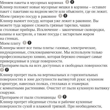
Меняем пакеты в мусорных корзинах
Клинер положит новые мусорные мешки в корзины – оставьте
пакет с пакетами на видном месте или объясните, где он лежит.
Моем грязную посуду в раковине
Клинер вымоет посуду, которая уже лежит в раковине. Вы
можете туда заранее сложить грязные тарелки, чашки
и столовые приборы. Исключение – закопченные сковородки,
казаны и кастрюли, а также посуда с застарелым жиром
на стенках.
Моем плиту
Клинеры моют все типы плиты: газовые, электрические,
индукционные, стеклокерамические. Мы используем только
профессиональную химию, которая бережно очищает самые
привередливые в уходе поверхности.
Протираем пыль на всех доступных и свободных поверхностях
Клинер протрет пыль на вертикальных и горизонтальных
поверхностях в зоне доступности вытянутой руки: кухонном
гарнитуре, навесных полках, стеллажах и этажерках
с комнатными растениями. Очистит от пыли кухонную вытяжку
снаружи.
Протираем от пыли столешницы
Клинер протрет обеденные столы и рабочие кухонные
поверхности сухой и влажной тряпкой. При необходимости,