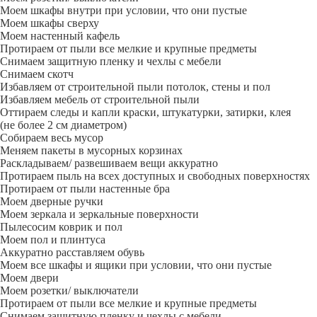
Моем шкафы внутри при условии, что они пустые
Моем шкафы сверху
Моем настенный кафель
Протираем от пыли все мелкие и крупные предметы
Снимаем защитную пленку и чехлы с мебели
Снимаем скотч
Избавляем от строительной пыли потолок, стены и пол
Избавляем мебель от строительной пыли
Оттираем следы и капли краски, штукатурки, затирки, клея
(не более 2 см диаметром)
Собираем весь мусор
Меняем пакеты в мусорных корзинах
Раскладываем/ развешиваем вещи аккуратно
Протираем пыль на всех доступных и свободных поверхностях
Протираем от пыли настенные бра
Моем дверные ручки
Моем зеркала и зеркальные поверхности
Пылесосим коврик и пол
Моем пол и плинтуса
Аккуратно расставляем обувь
Моем все шкафы и ящики при условии, что они пустые
Моем двери
Моем розетки/ выключатели
Протираем от пыли все мелкие и крупные предметы
Снимаем защитную пленку и чехлы с мебели