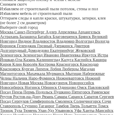
Снимаем скотч
Избавляем от строительной пыли потолок, стены и пол
Избавляем мебель от строительной пыли
Оттираем следы и капли краски, штукатурки, затирки, клея
(не более 2 см диаметром)
Выберите свой город
Москва
Санкт-Петербург
Адлер
Апрелевка
Архангельск
Астрахань
Балашиха
Батайск
Благовещенск
Брянск
Великий
Новгород
Видное
Владивосток
Владимир
Волгоград
Вологда
Воронеж
Геленджик
Грозный
Дзержинск
Дмитров
Долгопрудный
Домодедово
Екатеринбург
Жуковский
Зеленогорск
Зеленоград
Иваново
Ивантеевка
Иркутск
Истра
Йошкар-Ола
Казань
Калининград
Калуга
Каспийск
Кашира
Киров
Клин
Королёв
Кострома
Красногорск
Краснодар
Красноярск
Курган
Липецк
Лобня
Люберцы
Магадан
Магнитогорск
Махачкала
Мурманск
Мытищи
Набережные
Челны
Нальчик
Наро-Фоминск
Нижневартовск
Нижний
Новгород
Новая Москва
Новокузнецк
Новороссийск
Новосибирск
Ногинск
Обнинск
Одинцово
Омск
Павловский
Посад
Пенза
Пермь
Подольск
Пушкино
Пятигорск
Раменское
Реутов
Ростов-на-Дону
Рязань
Самара
Саранск
Саратов
Сергиев
Посад
Серпухов
Симферополь
Смоленск
Солнечногорск
Сочи
Ставрополь
Ступино
Таганрог
Тамбов
Тверь
Тольятти
Томск
Троицк
Тула
Тюмень
Улан-Удэ
Ульяновск
Уфа
Ханты-Мансийск