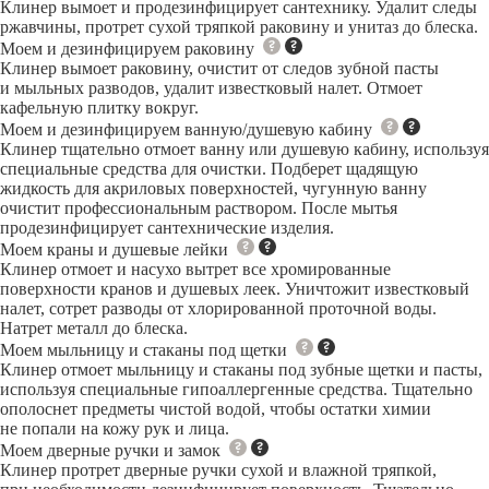
Клинер вымоет и продезинфицирует сантехнику. Удалит следы
ржавчины, протрет сухой тряпкой раковину и унитаз до блеска.
Моем и дезинфицируем раковину
Клинер вымоет раковину, очистит от следов зубной пасты
и мыльных разводов, удалит известковый налет. Отмоет
кафельную плитку вокруг.
Моем и дезинфицируем ванную/душевую кабину
Клинер тщательно отмоет ванну или душевую кабину, используя
специальные средства для очистки. Подберет щадящую
жидкость для акриловых поверхностей, чугунную ванну
очистит профессиональным раствором. После мытья
продезинфицирует сантехнические изделия.
Моем краны и душевые лейки
Клинер отмоет и насухо вытрет все хромированные
поверхности кранов и душевых леек. Уничтожит известковый
налет, сотрет разводы от хлорированной проточной воды.
Натрет металл до блеска.
Моем мыльницу и стаканы под щетки
Клинер отмоет мыльницу и стаканы под зубные щетки и пасты,
используя специальные гипоаллергенные средства. Тщательно
ополоснет предметы чистой водой, чтобы остатки химии
не попали на кожу рук и лица.
Моем дверные ручки и замок
Клинер протрет дверные ручки сухой и влажной тряпкой,