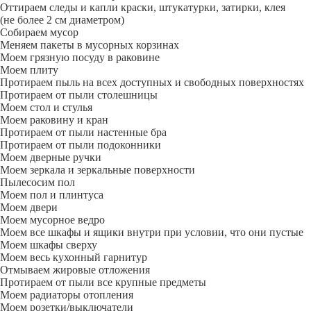
Оттираем следы и капли краски, штукатурки, затирки, клея
(не более 2 см диаметром)
Собираем мусор
Меняем пакеты в мусорных корзинах
Моем грязную посуду в раковине
Моем плиту
Протираем пыль на всех доступных и свободных поверхностях
Протираем от пыли столешницы
Моем стол и стулья
Моем раковину и кран
Протираем от пыли настенные бра
Протираем от пыли подоконники
Моем дверные ручки
Моем зеркала и зеркальные поверхности
Пылесосим пол
Моем пол и плинтуса
Моем двери
Моем мусорное ведро
Моем все шкафы и ящики внутри при условии, что они пустые
Моем шкафы сверху
Моем весь кухонный гарнитур
Отмываем жировые отложения
Протираем от пыли все крупные предметы
Моем радиаторы отопления
Моем розетки/выключатели