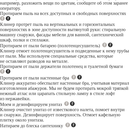
например, разложить вещи по цветам, сообщите об этом заранее
оператору.
Протираем пыль на всех доступных и свободных поверхностях
Клинер протрет пыль на вертикальных и горизонтальных
поверхностях в зоне доступности вытянутой руки: стиральную
машину снаружи, фасады мебели для ванной, сантехнический
шкаф, полки и стеллажи.
Протираем от пыли батарею (полотенцесушитель)
Клинер отмоет полотенцесушитель и подведенные к нему трубы
от пыли. Мы используем специальные средства, которые
не оставляют разводов на металле.
Протираем от пыли держатели полотенец и туалетной бумаги
Протираем от пыли настенные бра
Клинер аккуратно обеспылит настенные бра, учитывая материал
изготовления абажуров. Мы не будем протирать мокрой тряпкой
нежный атлас или царапать стильную лампу в стиле лофт
из нержавейки.
Моем и дезинфицируем унитаз
Клинер очистит унитаз от известкового налета, помоет внутри
и снаружи. Дезинфицирует поверхность. Отмоет кафельную
плитку около унитаза.
Натираем до блеска сантехнику