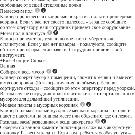
свободные от вещей стеклянные полки.
Пылесосим пол
Клинер пропылесосит ковровые покрытия, полы и придверные
коврики. Если у вас нет своего пылесоса – заранее сообщите
об этом оператору, наш сотрудник привезет свое оборудование.
Моем пол и плинтуса
Клинер проведет тщательно вымоет пол и уберет пыль
с плинтусов. Если у вас нет швабры – пожалуйста, сообщите
об этом при оформлении заявки. Сотрудник привезет свой
инструмент.
+Ещё 9 опций
Скрыть
Ванная
Собираем весь мусор
Клинер соберет мусор в помещении, сложит в мешки и вынесет
в мусоропровод. (Есть ограничения по объему). Если вы
сортируете отходы – сообщите об этом оператору перед уборкой.
В этом случае сотрудник подготовит пакеты с отсортированным
мусором для дальнейшей утилизации.
Меняем пакеты в мусорных корзинах
Клинер положит новые мусорные мешки в корзины – оставьте
пакет с пакетами на видном месте или объясните, где он лежит.
Раскладываем/ развешиваем вещи аккуратно
Соберем по ванной комнате полотенца и сложим в аккуратную
стопочку. Развесим халаты. Если вам требуется особая услуга –