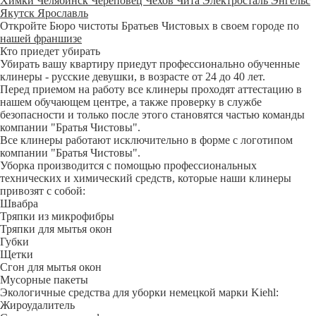
Химки
Челябинск
Череповец
Чехов
Чита
Электросталь
Энгельс
Якутск
Ярославль
Откройте Бюро чистоты Братьев Чистовых в своем городе по
нашей франшизе
Кто приедет убирать
Убирать вашу квартиру приедут профессионально обученные
клинеры - русские девушки, в возрасте от 24 до 40 лет.
Перед приемом на работу все клинеры проходят аттестацию в
нашем обучающем центре, а также проверку в службе
безопасности и только после этого становятся частью команды
компании "Братья Чистовы".
Все клинеры работают исключительно в форме с логотипом
компании "Братья Чистовы".
Уборка производится с помощью профессиональных
технических и химический средств, которые наши клинеры
привозят с собой:
Швабра
Тряпки из микрофибры
Тряпки для мытья окон
Губки
Щетки
Сгон для мытья окон
Мусорные пакеты
Экологичные средства для уборки немецкой марки Kiehl:
Жироудалитель