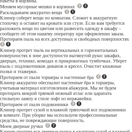
пакеты в корзины.
Меняем мусорные мешки в корзинах
Раскладываем аккуратно вещи
Клинер соберет вещи по комнатам. Сложит в аккуратную
стопочку и оставит на кровати или стуле. Если вам требуется
разложить вещи по цветам или развесить одежду в шкафу –
сообщите об этом нашему оператору при оформлении заказа.
Протираем пыль на всех доступных и свободных поверхностях
Клинер протрет пыль на вертикальных и горизонтальных
поверхностях в зоне доступности вытянутой руки: шкафах,
дверцах, технике, комодах и прикроватных тумбочках. Уберет
пыль с подлокотников диванов и кресел. Очистит книжные
полки и этажерки.
Протираем от пыли торшеры и настенные бра
Клинер аккуратно обеспылит настенные бра и торшеры,
учитывая материал изготовления абажуров. Мы не будем
протирать мокрой тряпкой нежный атлас или царапать
стильную лампу в стиле лофт из нержавейки.
Протираем от пыли подоконники
Клинер протрет сухой и влажной тряпочкой все подоконники
в комнате. При уборке мы используем профессиональные
средства, не повреждающие поверхность.
Моем дверные ручки
Клинер протрет все дверные ручки в квартире сухой и влажной