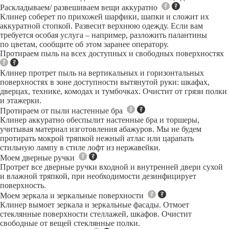
Раскладываем/ развешиваем вещи аккуратно
Клинер соберет по прихожей шарфики, шапки и сложит их
аккуратной стопкой. Развесит верхнюю одежду. Если вам
требуется особая услуга – например, разложить палантины
по цветам, сообщите об этом заранее оператору.
Протираем пыль на всех доступных и свободных поверхностях
Клинер протрет пыль на вертикальных и горизонтальных
поверхностях в зоне доступности вытянутой руки: шкафах,
дверцах, технике, комодах и тумбочках. Очистит от грязи полки
и этажерки.
Протираем от пыли настенные бра
Клинер аккуратно обеспылит настенные бра и торшеры,
учитывая материал изготовления абажуров. Мы не будем
протирать мокрой тряпкой нежный атлас или царапать
стильную лампу в стиле лофт из нержавейки.
Моем дверные ручки
Протрет все дверные ручки входной и внутренней двери сухой
и влажной тряпкой, при необходимости дезинфицирует
поверхность.
Моем зеркала и зеркальные поверхности
Клинер вымоет зеркала и зеркальные фасады. Отмоет
стеклянные поверхности стеллажей, шкафов. Очистит
свободные от вещей стеклянные полки.