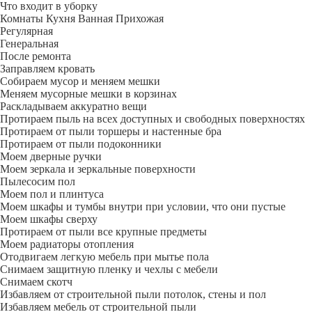
Что входит в уборку
Регу­лярная
Гене­ральная
После ремонта
Заправляем кровать
Собираем мусор и меняем мешки
Меняем мусорные мешки в корзинах
Раскладываем аккуратно вещи
Протираем пыль на всех доступных и свободных поверхностях
Протираем от пыли торшеры и настенные бра
Протираем от пыли подоконники
Моем дверные ручки
Моем зеркала и зеркальные поверхности
Пылесосим пол
Моем пол и плинтуса
Моем шкафы и тумбы внутри при условии, что они пустые
Моем шкафы сверху
Протираем от пыли все крупные предметы
Моем радиаторы отопления
Отодвигаем легкую мебель при мытье пола
Снимаем защитную пленку и чехлы с мебели
Снимаем скотч
Избавляем от строительной пыли потолок, стены и пол
Избавляем мебель от строительной пыли