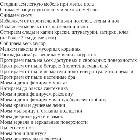
Отодвигаем легкую мебель при мытье пола
Снимаем защитную пленку и чехлы с мебели
Снимаем скотч
Избавляем от строительной пыли потолок, стены и пол
Избавляем мебель от строительной пыли
Оттираем следы и капли краски, штукатурки, затирки, клея
(не более 2 см диаметром)
Собираем весь мусор
Меняем пакеты в мусорных корзинах
Раскладываем/ развешиваем вещи аккуратно
Протираем пыль на всех доступных и свободных поверхностях
Протираем от пыли батарею (полотенцесушитель)
Протираем от пыли держатели полотенец и туалетной бумаги
Протираем от пыли настенные бра
Моем и дезинфицируем унитаз
Натираем до блеска сантехнику
Моем и дезинфицируем раковину
Моем и дезинфицируем ванную/душевую кабину
Моем краны и душевые лейки
Моем мыльницу и стаканы под щетки
Моем дверные ручки и замок
Моем зеркала и зеркальные поверхности
Пылесосим пол
Моем пол и плинтуса
Моем розетки/ выключатели