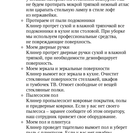
не будем протирать мокрой тряпкой нежный атлас
или царапать стильную лампу в стиле лофт
из нержавейки.
Протираем от пыли подоконники
Клинер протрет сухой и влажной тряпочкой все
подоконники в кухне или столовой. При уборке
мы используем профессиональные средства,
не повреждающие поверхность.
Моем дверные ручки
Клинер протрет дверные ручки сухой и влажной
тряпкой, при необходимости дезинфицирует
поверхность.
Моем зеркала и зеркальные поверхности
Клинер вымоет все зеркала в кухне. Очистит
стеклянные поверхности стеллажей, шкафов
и тумбочек ТВ. Отмоет свободные от вещей
стеклянные полки.
Пылесосим пол
Клинер пропылесосит ковровые покрытия, полы
и придверные коврики. Если у вас нет своего
пылесоса – заранее сообщите об этом оператору,
наш сотрудник привезет свое оборудование.
Моем пол и плинтуса
Клинер проведет тщательно вымоет пол и уберет
пыль с плинтусов. Если у вас нет швабры –