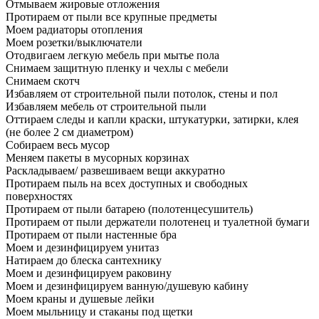
Отмываем жировые отложения
Протираем от пыли все крупные предметы
Моем радиаторы отопления
Моем розетки/выключатели
Отодвигаем легкую мебель при мытье пола
Снимаем защитную пленку и чехлы с мебели
Снимаем скотч
Избавляем от строительной пыли потолок, стены и пол
Избавляем мебель от строительной пыли
Оттираем следы и капли краски, штукатурки, затирки, клея
(не более 2 см диаметром)
Собираем весь мусор
Меняем пакеты в мусорных корзинах
Раскладываем/ развешиваем вещи аккуратно
Протираем пыль на всех доступных и свободных
поверхностях
Протираем от пыли батарею (полотенцесушитель)
Протираем от пыли держатели полотенец и туалетной бумаги
Протираем от пыли настенные бра
Моем и дезинфицируем унитаз
Натираем до блеска сантехнику
Моем и дезинфицируем раковину
Моем и дезинфицируем ванную/душевую кабину
Моем краны и душевые лейки
Моем мыльницу и стаканы под щетки