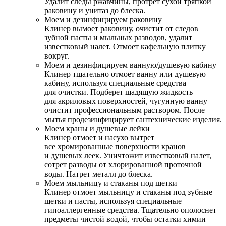
Удалит следы ржавчины, протрет сухой тряпкой
раковину и унитаз до блеска.
Моем и дезинфицируем раковину
Клинер вымоет раковину, очистит от следов
зубной пасты и мыльных разводов, удалит
известковый налет. Отмоет кафельную плитку
вокруг.
Моем и дезинфицируем ванную/душевую кабину
Клинер тщательно отмоет ванну или душевую
кабину, используя специальные средства
для очистки. Подберет щадящую жидкость
для акриловых поверхностей, чугунную ванну
очистит профессиональным раствором. После
мытья продезинфицирует сантехнические изделия.
Моем краны и душевые лейки
Клинер отмоет и насухо вытрет
все хромированные поверхности кранов
и душевых леек. Уничтожит известковый налет,
сотрет разводы от хлорированной проточной
воды. Натрет металл до блеска.
Моем мыльницу и стаканы под щетки
Клинер отмоет мыльницу и стаканы под зубные
щетки и пасты, используя специальные
гипоаллергенные средства. Тщательно ополоснет
предметы чистой водой, чтобы остатки химии