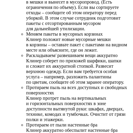
в мешки и вынесет в мусоропровод. (Есть
ограничения по объему). Если вы сортируете
отходы – сообщите об этом оператору перед
уборкой. В этом случае сотрудник подготовит
пакеты с отсортированным мусором
для дальнейшей утилизации.
Меняем пакеты в мусорных корзинах
Клинер положит новые мусорные мешки
в корзины – оставьте пакет с пакетами на видном
месте или объясните, где он лежит.
Раскладываем/ развешиваем вещи аккуратно
Клинер соберет по прихожей шарфики, шапки
и сложит их аккуратной стопкой. Развесит
верхнюю одежду. Если вам требуется особая
услуга – например, разложить палантины
по цветам, сообщите об этом заранее оператору.
Протираем пыль на всех доступных и свободных
поверхностях
Клинер протрет пыль на вертикальных
и горизонтальных поверхностях в зоне
доступности вытянутой руки: шкафах, дверцах,
технике, комодах и тумбочках. Очистит от грязи
полки и этажерки.
Протираем от пыли настенные бра
Клинер аккуратно обеспылит настенные бра