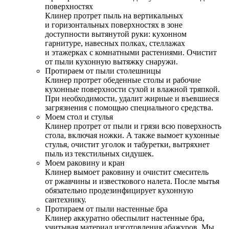
поверхностях
Клинер протрет пыль на вертикальных
и горизонтальных поверхностях в зоне
доступности вытянутой руки: кухонном
гарнитуре, навесных полках, стеллажах
и этажерках с комнатными растениями. Очистит
от пыли кухонную вытяжку снаружи.
Протираем от пыли столешницы
Клинер протрет обеденные столы и рабочие
кухонные поверхности сухой и влажной тряпкой.
При необходимости, удалит жирные и въевшиеся
загрязнения с помощью специального средства.
Моем стол и стулья
Клинер протрет от пыли и грязи всю поверхность
стола, включая ножки. А также вымоет кухонные
стулья, очистит уголок и табуретки, вытряхнет
пыль из текстильных сидушек.
Моем раковину и кран
Клинер вымоет раковину и очистит смеситель
от ржавчины и известкового налета. После мытья
обязательно продезинфицирует кухонную
сантехнику.
Протираем от пыли настенные бра
Клинер аккуратно обеспылит настенные бра,
учитывая материал изготовления абажуров. Мы