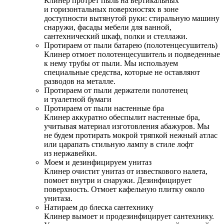
Клинер протрет пыль на вертикальных
и горизонтальных поверхностях в зоне
доступности вытянутой руки: стиральную машину
снаружи, фасады мебели для ванной,
сантехнический шкаф, полки и стеллажи.
Протираем от пыли батарею (полотенцесушитель)
Клинер отмоет полотенцесушитель и подведенные
к нему трубы от пыли. Мы используем
специальные средства, которые не оставляют
разводов на металле.
Протираем от пыли держатели полотенец
и туалетной бумаги
Протираем от пыли настенные бра
Клинер аккуратно обеспылит настенные бра,
учитывая материал изготовления абажуров. Мы
не будем протирать мокрой тряпкой нежный атлас
или царапать стильную лампу в стиле лофт
из нержавейки.
Моем и дезинфицируем унитаз
Клинер очистит унитаз от известкового налета,
помоет внутри и снаружи. Дезинфицирует
поверхность. Отмоет кафельную плитку около
унитаза.
Натираем до блеска сантехнику
Клинер вымоет и продезинфицирует сантехнику.