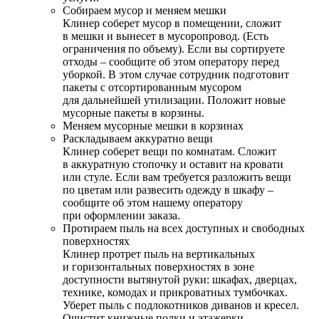
Собираем мусор и меняем мешки
Клинер соберет мусор в помещении, сложит
в мешки и вынесет в мусоропровод. (Есть
ограничения по объему). Если вы сортируете
отходы – сообщите об этом оператору перед
уборкой. В этом случае сотрудник подготовит
пакеты с отсортированным мусором
для дальнейшей утилизации. Положит новые
мусорные пакеты в корзины.
Меняем мусорные мешки в корзинах
Раскладываем аккуратно вещи
Клинер соберет вещи по комнатам. Сложит
в аккуратную стопочку и оставит на кровати
или стуле. Если вам требуется разложить вещи
по цветам или развесить одежду в шкафу –
сообщите об этом нашему оператору
при оформлении заказа.
Протираем пыль на всех доступных и свободных
поверхностях
Клинер протрет пыль на вертикальных
и горизонтальных поверхностях в зоне
доступности вытянутой руки: шкафах, дверцах,
технике, комодах и прикроватных тумбочках.
Уберет пыль с подлокотников диванов и кресел.
Очистит книжные полки и этажерки.