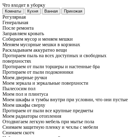
Что входит в уборку
Регу­лярная
Гене­ральная
После ремонта
Заправляем кровать
Собираем мусор и меняем мешки
Меняем мусорные мешки в корзинах
Раскладываем аккуратно вещи
Протираем пыль на всех доступных и свободных
поверхностях
Протираем от пыли торшеры и настенные бра
Протираем от пыли подоконники
Моем дверные ручки
Моем зеркала и зеркальные поверхности
Пылесосим пол
Моем пол и плинтуса
Моем шкафы и тумбы внутри при условии, что они пустые
Моем шкафы сверху
Протираем от пыли все крупные предметы
Моем радиаторы отопления
Отодвигаем легкую мебель при мытье пола
Снимаем защитную пленку и чехлы с мебели
Снимаем скотч