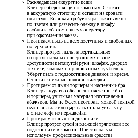
Раскладываем аккуратно вещи
Клинер соберет вещи по комнатам. Сложит
в аккуратную стопочку и оставит на кровати
или стуле. Если вам требуется разложить вещи
по цветам или развесить одежду в шкафу –
сообщите об этом нашему оператору
при оформлении заказа.
Протираем пыль на всех доступных и свободных
поверхностях
Клинер протрет пыль на вертикальных
и горизонтальных поверхностях в зоне
доступности вытянутой руки: шкафах, дверцах,
технике, комодах и прикроватных тумбочках.
Уберет пыль с подлокотников диванов и кресел.
Очистит книжные полки и этажерки.
Протираем от пыли торшеры и настенные бра
Клинер аккуратно обеспылит настенные бра
и торшеры, учитывая материал изготовления
абажуров. Мы не будем протирать мокрой тряпкой
нежный атлас или царапать стильную лампу
в стиле лофт из нержавейки.
Протираем от пыли подоконники
Клинер протрет сухой и влажной тряпочкой все
подоконники в комнате. При уборке мы
используем профессиональные средства,