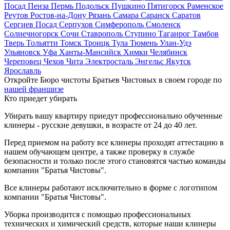
Посад
Пенза
Пермь
Подольск
Пушкино
Пятигорск
Раменское
Реутов
Ростов-на-Дону
Рязань
Самара
Саранск
Саратов
Сергиев Посад
Серпухов
Симферополь
Смоленск
Солнечногорск
Сочи
Ставрополь
Ступино
Таганрог
Тамбов
Тверь
Тольятти
Томск
Троицк
Тула
Тюмень
Улан-Удэ
Ульяновск
Уфа
Ханты-Мансийск
Химки
Челябинск
Череповец
Чехов
Чита
Электросталь
Энгельс
Якутск
Ярославль
Откройте Бюро чистоты Братьев Чистовых в своем городе по
нашей франшизе
Кто приедет убирать
Убирать вашу квартиру приедут профессионально обученные
клинеры - русские девушки, в возрасте от 24 до 40 лет.
Перед приемом на работу все клинеры проходят аттестацию в
нашем обучающем центре, а также проверку в службе
безопасности и только после этого становятся частью команды
компании "Братья Чистовы".
Все клинеры работают исключительно в форме с логотипом
компании "Братья Чистовы".
Уборка производится с помощью профессиональных
технических и химический средств, которые наши клинеры