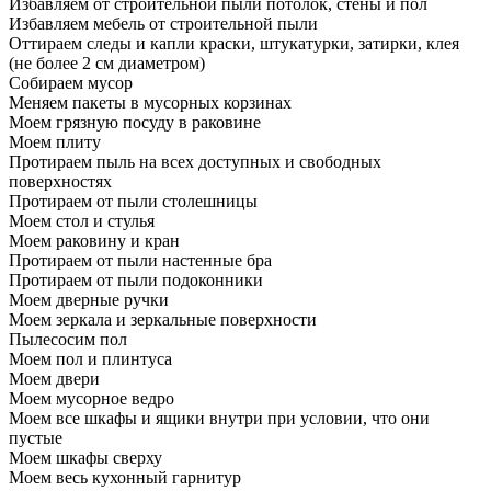
Избавляем от строительной пыли потолок, стены и пол
Избавляем мебель от строительной пыли
Оттираем следы и капли краски, штукатурки, затирки, клея
(не более 2 см диаметром)
Собираем мусор
Меняем пакеты в мусорных корзинах
Моем грязную посуду в раковине
Моем плиту
Протираем пыль на всех доступных и свободных
поверхностях
Протираем от пыли столешницы
Моем стол и стулья
Моем раковину и кран
Протираем от пыли настенные бра
Протираем от пыли подоконники
Моем дверные ручки
Моем зеркала и зеркальные поверхности
Пылесосим пол
Моем пол и плинтуса
Моем двери
Моем мусорное ведро
Моем все шкафы и ящики внутри при условии, что они
пустые
Моем шкафы сверху
Моем весь кухонный гарнитур