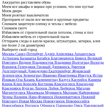
Аккуратно расставляем обувь
Моем все шкафы и ящики при условии, что они пустые
Моем двери
Моем розетки/ выключатели
Протираем от пыли все мелкие и крупные предметы
Снимаем защитную пленку и чехлы с мебели
Снимаем скотч
Избавляем от строительной пыли потолок, стены и пол
Избавляем мебель от строительной пыли
Оттираем следы и капли краски, штукатурки, затирки, клея
(не более 2 см диаметром)
Выберите свой город
Москва
Санкт-Петербург
Адлер
Апрелевка
Архангельск
Астрахань
Балашиха
Батайск
Благовещенск
Брянск
Великий
Новгород
Видное
Владивосток
Владимир
Волгоград
Вологда
Воронеж
Геленджик
Грозный
Дзержинск
Дмитров
Долгопрудный
Домодедово
Екатеринбург
Жуковский
Зеленогорск
Зеленоград
Иваново
Ивантеевка
Иркутск
Истра
Йошкар-Ола
Казань
Калининград
Калуга
Каспийск
Кашира
Киров
Клин
Королёв
Кострома
Красногорск
Краснодар
Красноярск
Курган
Липецк
Лобня
Люберцы
Магадан
Магнитогорск
Махачкала
Мурманск
Мытищи
Набережные
Челны
Нальчик
Наро-Фоминск
Нижневартовск
Нижний
Новгород
Новая Москва
Новокузнецк
Новороссийск
Новосибирск
Ногинск
Обнинск
Одинцово
Омск
Павловский