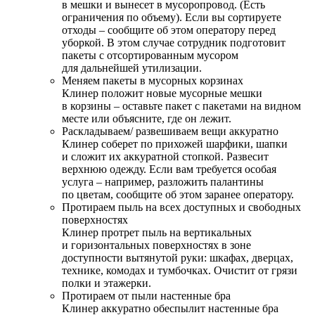
в мешки и вынесет в мусоропровод. (Есть
ограничения по объему). Если вы сортируете
отходы – сообщите об этом оператору перед
уборкой. В этом случае сотрудник подготовит
пакеты с отсортированным мусором
для дальнейшей утилизации.
Меняем пакеты в мусорных корзинах
Клинер положит новые мусорные мешки
в корзины – оставьте пакет с пакетами на видном
месте или объясните, где он лежит.
Раскладываем/ развешиваем вещи аккуратно
Клинер соберет по прихожей шарфики, шапки
и сложит их аккуратной стопкой. Развесит
верхнюю одежду. Если вам требуется особая
услуга – например, разложить палантины
по цветам, сообщите об этом заранее оператору.
Протираем пыль на всех доступных и свободных
поверхностях
Клинер протрет пыль на вертикальных
и горизонтальных поверхностях в зоне
доступности вытянутой руки: шкафах, дверцах,
технике, комодах и тумбочках. Очистит от грязи
полки и этажерки.
Протираем от пыли настенные бра
Клинер аккуратно обеспылит настенные бра