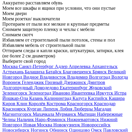
Аккуратно расставляем обувь
Моем все шкафы и ящики при условии, что они пустые
Моем двери
Моем розетки/ выключатели
Протираем от пыли все мелкие и крупные предметы
Снимаем защитную пленку и чехлы с мебели
Снимаем скотч
Избавляем от строительной пыли потолок, стены и пол
Избавляем мебель от строительной пыли
Оттираем следы и капли краски, штукатурки, затирки, клея
(не более 2 см диаметром)
Выберите свой город
Москва
Санкт-Петербург
Адлер
Апрелевка
Архангельск
Астрахань
Балашиха
Батайск
Благовещенск
Брянск
Великий
Новгород
Видное
Владивосток
Владимир
Волгоград
Вологда
Воронеж
Геленджик
Грозный
Дзержинск
Дмитров
Долгопрудный
Домодедово
Екатеринбург
Жуковский
Зеленогорск
Зеленоград
Иваново
Ивантеевка
Иркутск
Истра
Йошкар-Ола
Казань
Калининград
Калуга
Каспийск
Кашира
Киров
Клин
Королёв
Кострома
Красногорск
Краснодар
Красноярск
Курган
Липецк
Лобня
Люберцы
Магадан
Магнитогорск
Махачкала
Мурманск
Мытищи
Набережные
Челны
Нальчик
Наро-Фоминск
Нижневартовск
Нижний
Новгород
Новая Москва
Новокузнецк
Новороссийск
Новосибирск
Ногинск
Обнинск
Одинцово
Омск
Павловский