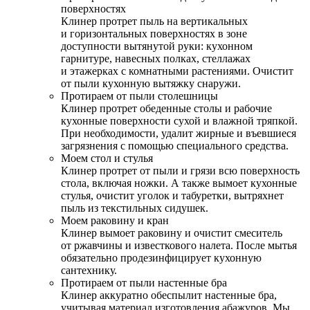
поверхностях
Клинер протрет пыль на вертикальных
и горизонтальных поверхностях в зоне
доступности вытянутой руки: кухонном
гарнитуре, навесных полках, стеллажах
и этажерках с комнатными растениями. Очистит
от пыли кухонную вытяжку снаружи.
Протираем от пыли столешницы
Клинер протрет обеденные столы и рабочие
кухонные поверхности сухой и влажной тряпкой.
При необходимости, удалит жирные и въевшиеся
загрязнения с помощью специального средства.
Моем стол и стулья
Клинер протрет от пыли и грязи всю поверхность
стола, включая ножки. А также вымоет кухонные
стулья, очистит уголок и табуретки, вытряхнет
пыль из текстильных сидушек.
Моем раковину и кран
Клинер вымоет раковину и очистит смеситель
от ржавчины и известкового налета. После мытья
обязательно продезинфицирует кухонную
сантехнику.
Протираем от пыли настенные бра
Клинер аккуратно обеспылит настенные бра,
учитывая материал изготовления абажуров. Мы