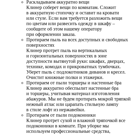
Раскладываем аккуратно вещи
Клинер соберет вещи по комнатам. Сложит
в аккуратную стопочку и оставит на кровати
или стуле. Если вам требуется разложить вещи
по цветам или развесить одежду в шкафу –
сообщите об этом нашему оператору
при оформлении заказа.
Протираем пыль на всех доступных и свободных
поверхностях
Клинер протрет пыль на вертикальных
и горизонтальных поверхностях в зоне
доступности вытянутой руки: шкафах, дверцах,
технике, комодах и прикроватных тумбочках.
Уберет пыль с подлокотников диванов и кресел.
Очистит книжные полки и этажерки.
Протираем от пыли торшеры и настенные бра
Клинер аккуратно обеспылит настенные бра
и торшеры, учитывая материал изготовления
абажуров. Мы не будем протирать мокрой тряпкой
нежный атлас или царапать стильную лампу
в стиле лофт из нержавейки.
Протираем от пыли подоконники
Клинер протрет сухой и влажной тряпочкой все
подоконники в комнате. При уборке мы
используем профессиональные средства,