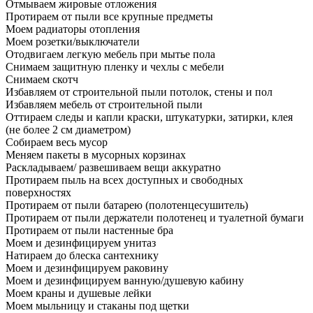
Отмываем жировые отложения
Протираем от пыли все крупные предметы
Моем радиаторы отопления
Моем розетки/выключатели
Отодвигаем легкую мебель при мытье пола
Снимаем защитную пленку и чехлы с мебели
Снимаем скотч
Избавляем от строительной пыли потолок, стены и пол
Избавляем мебель от строительной пыли
Оттираем следы и капли краски, штукатурки, затирки, клея
(не более 2 см диаметром)
Собираем весь мусор
Меняем пакеты в мусорных корзинах
Раскладываем/ развешиваем вещи аккуратно
Протираем пыль на всех доступных и свободных
поверхностях
Протираем от пыли батарею (полотенцесушитель)
Протираем от пыли держатели полотенец и туалетной бумаги
Протираем от пыли настенные бра
Моем и дезинфицируем унитаз
Натираем до блеска сантехнику
Моем и дезинфицируем раковину
Моем и дезинфицируем ванную/душевую кабину
Моем краны и душевые лейки
Моем мыльницу и стаканы под щетки