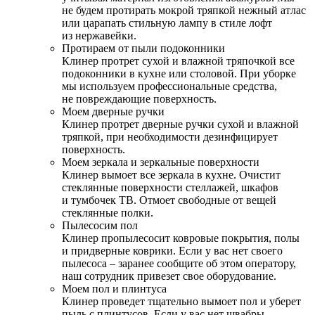
не будем протирать мокрой тряпкой нежный атлас
или царапать стильную лампу в стиле лофт
из нержавейки.
Протираем от пыли подоконники
Клинер протрет сухой и влажной тряпочкой все
подоконники в кухне или столовой. При уборке
мы используем профессиональные средства,
не повреждающие поверхность.
Моем дверные ручки
Клинер протрет дверные ручки сухой и влажной
тряпкой, при необходимости дезинфицирует
поверхность.
Моем зеркала и зеркальные поверхности
Клинер вымоет все зеркала в кухне. Очистит
стеклянные поверхности стеллажей, шкафов
и тумбочек ТВ. Отмоет свободные от вещей
стеклянные полки.
Пылесосим пол
Клинер пропылесосит ковровые покрытия, полы
и придверные коврики. Если у вас нет своего
пылесоса – заранее сообщите об этом оператору,
наш сотрудник привезет свое оборудование.
Моем пол и плинтуса
Клинер проведет тщательно вымоет пол и уберет
пыль с плинтусов. Если у вас нет швабры –