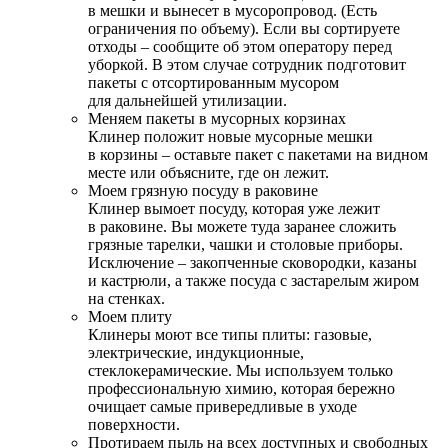
в мешки и вынесет в мусоропровод. (Есть
ограничения по объему). Если вы сортируете
отходы – сообщите об этом оператору перед
уборкой. В этом случае сотрудник подготовит
пакеты с отсортированным мусором
для дальнейшей утилизации.
Меняем пакеты в мусорных корзинах
Клинер положит новые мусорные мешки
в корзины – оставьте пакет с пакетами на видном
месте или объясните, где он лежит.
Моем грязную посуду в раковине
Клинер вымоет посуду, которая уже лежит
в раковине. Вы можете туда заранее сложить
грязные тарелки, чашки и столовые приборы.
Исключение – закопченные сковородки, казаны
и кастрюли, а также посуда с застарелым жиром
на стенках.
Моем плиту
Клинеры моют все типы плиты: газовые,
электрические, индукционные,
стеклокерамические. Мы используем только
профессиональную химию, которая бережно
очищает самые привередливые в уходе
поверхности.
Протираем пыль на всех доступных и свободных