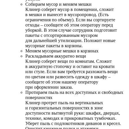
Собираем мусор и меняем мешки
Клинер соберет мусор в помещении, сложит
в мешки и вынесет в мусоропровод. (Есть
ограничения по объему). Если вы сортируете
отходы – сообщите об этом оператору перед
уборкой. В этом случае сотрудник подготовит
пакеты с отсортированным мусором
для дальнейшей утилизации. Положит новые
мусорные пакеты в корзины.
Меняем мусорные мешки в корзинах
Раскладываем аккуратно вещи
Клинер соберет вещи по комнатам. Сложит
в аккуратную стопочку и оставит на кровати
или стуле. Если вам требуется разложить вещи
по цветам или развесить одежду в шкафу –
сообщите об этом нашему оператору
при оформлении заказа.
Протираем пыль на всех доступных и свободных
поверхностях
Клинер протрет пыль на вертикальных
и горизонтальных поверхностях в зоне
доступности вытянутой руки: шкафах, дверцах,
технике, комодах и прикроватных тумбочках.
Уберет пыль с подлокотников диванов и кресел.
Очистит книжные полки и этажерки.