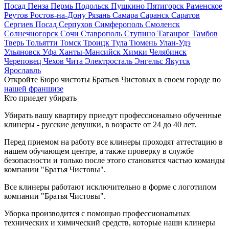
Посад
Пенза
Пермь
Подольск
Пушкино
Пятигорск
Раменское
Реутов
Ростов-на-Дону
Рязань
Самара
Саранск
Саратов
Сергиев Посад
Серпухов
Симферополь
Смоленск
Солнечногорск
Сочи
Ставрополь
Ступино
Таганрог
Тамбов
Тверь
Тольятти
Томск
Троицк
Тула
Тюмень
Улан-Удэ
Ульяновск
Уфа
Ханты-Мансийск
Химки
Челябинск
Череповец
Чехов
Чита
Электросталь
Энгельс
Якутск
Ярославль
Откройте Бюро чистоты Братьев Чистовых в своем городе по
нашей франшизе
Кто приедет убирать
Убирать вашу квартиру приедут профессионально обученные
клинеры - русские девушки, в возрасте от 24 до 40 лет.
Перед приемом на работу все клинеры проходят аттестацию в
нашем обучающем центре, а также проверку в службе
безопасности и только после этого становятся частью команды
компании "Братья Чистовы".
Все клинеры работают исключительно в форме с логотипом
компании "Братья Чистовы".
Уборка производится с помощью профессиональных
технических и химический средств, которые наши клинеры