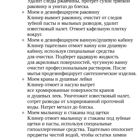
Удалит следы ржавчины, протрет сухой тряпкой
раковину и унитаз до блеска.
Моем и дезинфицируем раковину
Клинер вымоет раковину, очистит от следов
зубной пасты и мыльных разводов, удалит
известковый налет. Отмоет кафельную плитку
вокруг.
Моем и дезинфицируем ванную/душевую кабину
Клинер тщательно отмоет ванну или душевую
кабину, используя специальные средства
для очистки. Подберет щадящую жидкость
для акриловых поверхностей, чугунную ванну
очистит профессиональным раствором. После
мытья продезинфицирует сантехнические изделия.
Моем краны и душевые лейки
Клинер отмоет и насухо вытрет
все хромированные поверхности кранов
и душевых леек. Уничтожит известковый налет,
сотрет разводы от хлорированной проточной
воды. Натрет металл до блеска.
Моем мыльницу и стаканы под щетки
Клинер отмоет мыльницу и стаканы под зубные
щетки и пасты, используя специальные
гипоаллергенные средства. Тщательно ополоснет
предметы чистой водой, чтобы остатки химии