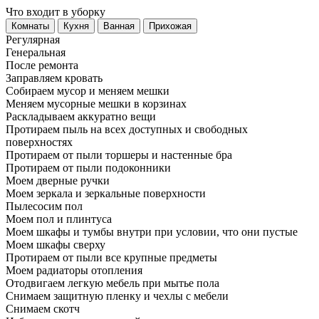
Что входит в уборку
Регу­лярная
Гене­ральная
После ремонта
Заправляем кровать
Собираем мусор и меняем мешки
Меняем мусорные мешки в корзинах
Раскладываем аккуратно вещи
Протираем пыль на всех доступных и свободных
поверхностях
Протираем от пыли торшеры и настенные бра
Протираем от пыли подоконники
Моем дверные ручки
Моем зеркала и зеркальные поверхности
Пылесосим пол
Моем пол и плинтуса
Моем шкафы и тумбы внутри при условии, что они пустые
Моем шкафы сверху
Протираем от пыли все крупные предметы
Моем радиаторы отопления
Отодвигаем легкую мебель при мытье пола
Снимаем защитную пленку и чехлы с мебели
Снимаем скотч