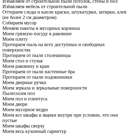
Избавляем от строительной пыли потолок, стены и пол
Избавляем мебель от строительной пыли
Оттираем следы и капли краски, штукатурки, затирки, клея
(не более 2 см диаметром)
Собираем мусор
Меняем пакеты в мусорных корзинах
Моем грязную посуду в раковине
Моем плиту
Протираем пыль на всех доступных и свободных
поверхностях
Протираем от пыли столешницы
Моем стол и стулья
Моем раковину и кран
Протираем от пыли настенные бра
Протираем от пыли подоконники
Моем дверные ручки
Моем зеркала и зеркальные поверхности
Пылесосим пол
Моем пол и плинтуса
Моем двери
Моем мусорное ведро
Моем все шкафы и ящики внутри при условии, что они
пустые
Моем шкафы сверху
Моем весь кухонный гарнитур