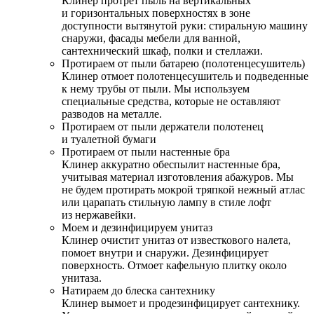
Клинер протрет пыль на вертикальных
и горизонтальных поверхностях в зоне
доступности вытянутой руки: стиральную машину
снаружи, фасады мебели для ванной,
сантехнический шкаф, полки и стеллажи.
Протираем от пыли батарею (полотенцесушитель)
Клинер отмоет полотенцесушитель и подведенные
к нему трубы от пыли. Мы используем
специальные средства, которые не оставляют
разводов на металле.
Протираем от пыли держатели полотенец
и туалетной бумаги
Протираем от пыли настенные бра
Клинер аккуратно обеспылит настенные бра,
учитывая материал изготовления абажуров. Мы
не будем протирать мокрой тряпкой нежный атлас
или царапать стильную лампу в стиле лофт
из нержавейки.
Моем и дезинфицируем унитаз
Клинер очистит унитаз от известкового налета,
помоет внутри и снаружи. Дезинфицирует
поверхность. Отмоет кафельную плитку около
унитаза.
Натираем до блеска сантехнику
Клинер вымоет и продезинфицирует сантехнику.