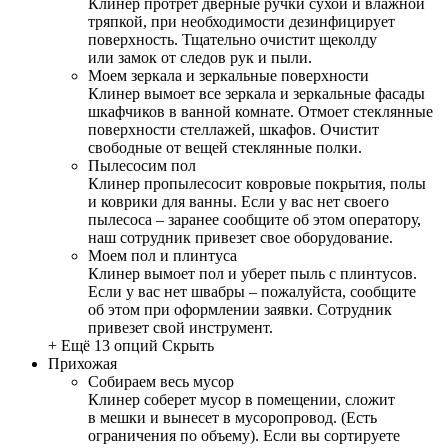
Клинер протрет дверные ручки сухой и влажной
тряпкой, при необходимости дезинфицирует
поверхность. Тщательно очистит щеколду
или замок от следов рук и пыли.
Моем зеркала и зеркальные поверхности
Клинер вымоет все зеркала и зеркальные фасады
шкафчиков в ванной комнате. Отмоет стеклянные
поверхности стеллажей, шкафов. Очистит
свободные от вещей стеклянные полки.
Пылесосим пол
Клинер пропылесосит ковровые покрытия, полы
и коврики для ванны. Если у вас нет своего
пылесоса – заранее сообщите об этом оператору,
наш сотрудник привезет свое оборудование.
Моем пол и плинтуса
Клинер вымоет пол и уберет пыль с плинтусов.
Если у вас нет швабры – пожалуйста, сообщите
об этом при оформлении заявки. Сотрудник
привезет свой инструмент.
+ Ещё 13 опций
Скрыть
Прихожая
Собираем весь мусор
Клинер соберет мусор в помещении, сложит
в мешки и вынесет в мусоропровод. (Есть
ограничения по объему). Если вы сортируете