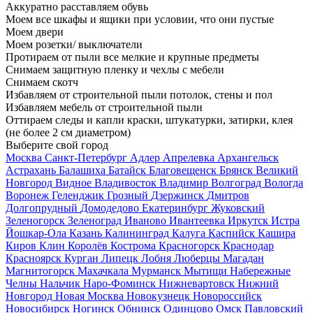
Аккуратно расставляем обувь
Моем все шкафы и ящики при условии, что они пустые
Моем двери
Моем розетки/ выключатели
Протираем от пыли все мелкие и крупные предметы
Снимаем защитную пленку и чехлы с мебели
Снимаем скотч
Избавляем от строительной пыли потолок, стены и пол
Избавляем мебель от строительной пыли
Оттираем следы и капли краски, штукатурки, затирки, клея
(не более 2 см диаметром)
Выберите свой город
Москва
Санкт-Петербург
Адлер
Апрелевка
Архангельск
Астрахань
Балашиха
Батайск
Благовещенск
Брянск
Великий
Новгород
Видное
Владивосток
Владимир
Волгоград
Вологда
Воронеж
Геленджик
Грозный
Дзержинск
Дмитров
Долгопрудный
Домодедово
Екатеринбург
Жуковский
Зеленогорск
Зеленоград
Иваново
Ивантеевка
Иркутск
Истра
Йошкар-Ола
Казань
Калининград
Калуга
Каспийск
Кашира
Киров
Клин
Королёв
Кострома
Красногорск
Краснодар
Красноярск
Курган
Липецк
Лобня
Люберцы
Магадан
Магнитогорск
Махачкала
Мурманск
Мытищи
Набережные
Челны
Нальчик
Наро-Фоминск
Нижневартовск
Нижний
Новгород
Новая Москва
Новокузнецк
Новороссийск
Новосибирск
Ногинск
Обнинск
Одинцово
Омск
Павловский