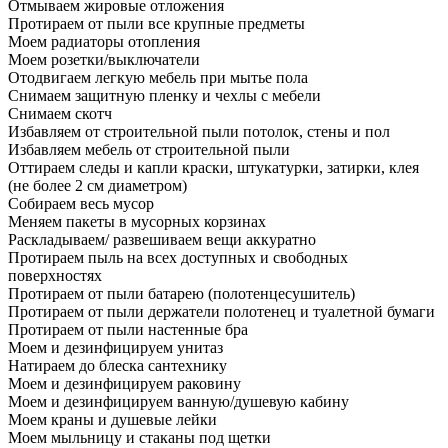
Отмываем жировые отложения
Протираем от пыли все крупные предметы
Моем радиаторы отопления
Моем розетки/выключатели
Отодвигаем легкую мебель при мытье пола
Снимаем защитную пленку и чехлы с мебели
Снимаем скотч
Избавляем от строительной пыли потолок, стены и пол
Избавляем мебель от строительной пыли
Оттираем следы и капли краски, штукатурки, затирки, клея
(не более 2 см диаметром)
Собираем весь мусор
Меняем пакеты в мусорных корзинах
Раскладываем/ развешиваем вещи аккуратно
Протираем пыль на всех доступных и свободных
поверхностях
Протираем от пыли батарею (полотенцесушитель)
Протираем от пыли держатели полотенец и туалетной бумаги
Протираем от пыли настенные бра
Моем и дезинфицируем унитаз
Натираем до блеска сантехнику
Моем и дезинфицируем раковину
Моем и дезинфицируем ванную/душевую кабину
Моем краны и душевые лейки
Моем мыльницу и стаканы под щетки