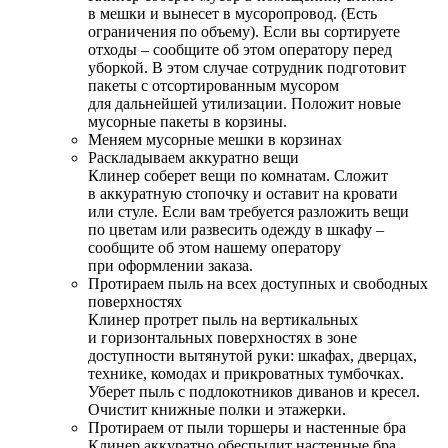
в мешки и вынесет в мусоропровод. (Есть
ограничения по объему). Если вы сортируете
отходы – сообщите об этом оператору перед
уборкой. В этом случае сотрудник подготовит
пакеты с отсортированным мусором
для дальнейшей утилизации. Положит новые
мусорные пакеты в корзины.
Меняем мусорные мешки в корзинах
Раскладываем аккуратно вещи
Клинер соберет вещи по комнатам. Сложит
в аккуратную стопочку и оставит на кровати
или стуле. Если вам требуется разложить вещи
по цветам или развесить одежду в шкафу –
сообщите об этом нашему оператору
при оформлении заказа.
Протираем пыль на всех доступных и свободных
поверхностях
Клинер протрет пыль на вертикальных
и горизонтальных поверхностях в зоне
доступности вытянутой руки: шкафах, дверцах,
технике, комодах и прикроватных тумбочках.
Уберет пыль с подлокотников диванов и кресел.
Очистит книжные полки и этажерки.
Протираем от пыли торшеры и настенные бра
Клинер аккуратно обеспылит настенные бра