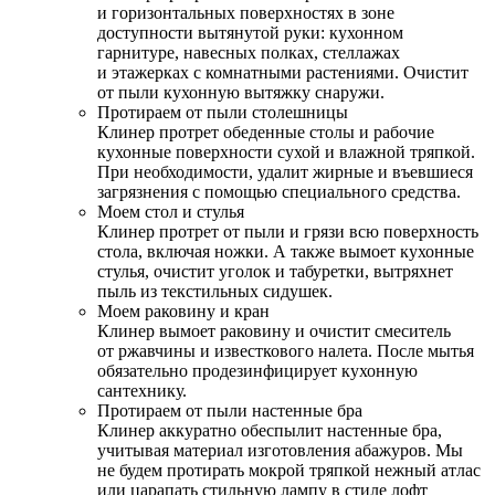
и горизонтальных поверхностях в зоне
доступности вытянутой руки: кухонном
гарнитуре, навесных полках, стеллажах
и этажерках с комнатными растениями. Очистит
от пыли кухонную вытяжку снаружи.
Протираем от пыли столешницы
Клинер протрет обеденные столы и рабочие
кухонные поверхности сухой и влажной тряпкой.
При необходимости, удалит жирные и въевшиеся
загрязнения с помощью специального средства.
Моем стол и стулья
Клинер протрет от пыли и грязи всю поверхность
стола, включая ножки. А также вымоет кухонные
стулья, очистит уголок и табуретки, вытряхнет
пыль из текстильных сидушек.
Моем раковину и кран
Клинер вымоет раковину и очистит смеситель
от ржавчины и известкового налета. После мытья
обязательно продезинфицирует кухонную
сантехнику.
Протираем от пыли настенные бра
Клинер аккуратно обеспылит настенные бра,
учитывая материал изготовления абажуров. Мы
не будем протирать мокрой тряпкой нежный атлас
или царапать стильную лампу в стиле лофт