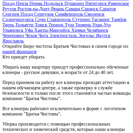
Посад
Пенза
Пермь
Подольск
Пушкино
Пятигорск
Раменское
Реутов
Ростов-на-Дону
Рязань
Самара
Саранск
Саратов
Сергиев Посад
Серпухов
Симферополь
Смоленск
Солнечногорск
Сочи
Ставрополь
Ступино
Таганрог
Тамбов
Тверь
Тольятти
Томск
Троицк
Тула
Тюмень
Улан-Удэ
Ульяновск
Уфа
Ханты-Мансийск
Химки
Челябинск
Череповец
Чехов
Чита
Электросталь
Энгельс
Якутск
Ярославль
Откройте Бюро чистоты Братьев Чистовых в своем городе по
нашей франшизе
Кто приедет убирать
Убирать вашу квартиру приедут профессионально обученные
клинеры - русские девушки, в возрасте от 24 до 40 лет.
Перед приемом на работу все клинеры проходят аттестацию в
нашем обучающем центре, а также проверку в службе
безопасности и только после этого становятся частью команды
компании "Братья Чистовы".
Все клинеры работают исключительно в форме с логотипом
компании "Братья Чистовы".
Уборка производится с помощью профессиональных
технических и химический средств, которые наши клинеры