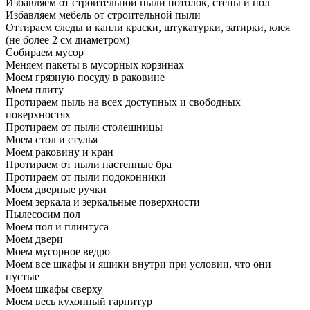
Избавляем от строительной пыли потолок, стены и пол
Избавляем мебель от строительной пыли
Оттираем следы и капли краски, штукатурки, затирки, клея
(не более 2 см диаметром)
Собираем мусор
Меняем пакеты в мусорных корзинах
Моем грязную посуду в раковине
Моем плиту
Протираем пыль на всех доступных и свободных
поверхностях
Протираем от пыли столешницы
Моем стол и стулья
Моем раковину и кран
Протираем от пыли настенные бра
Протираем от пыли подоконники
Моем дверные ручки
Моем зеркала и зеркальные поверхности
Пылесосим пол
Моем пол и плинтуса
Моем двери
Моем мусорное ведро
Моем все шкафы и ящики внутри при условии, что они
пустые
Моем шкафы сверху
Моем весь кухонный гарнитур