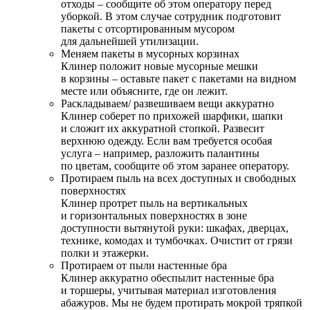
отходы – сообщите об этом оператору перед
уборкой. В этом случае сотрудник подготовит
пакеты с отсортированным мусором
для дальнейшей утилизации.
Меняем пакеты в мусорных корзинах
Клинер положит новые мусорные мешки
в корзины – оставьте пакет с пакетами на видном
месте или объясните, где он лежит.
Раскладываем/ развешиваем вещи аккуратно
Клинер соберет по прихожей шарфики, шапки
и сложит их аккуратной стопкой. Развесит
верхнюю одежду. Если вам требуется особая
услуга – например, разложить палантины
по цветам, сообщите об этом заранее оператору.
Протираем пыль на всех доступных и свободных
поверхностях
Клинер протрет пыль на вертикальных
и горизонтальных поверхностях в зоне
доступности вытянутой руки: шкафах, дверцах,
технике, комодах и тумбочках. Очистит от грязи
полки и этажерки.
Протираем от пыли настенные бра
Клинер аккуратно обеспылит настенные бра
и торшеры, учитывая материал изготовления
абажуров. Мы не будем протирать мокрой тряпкой