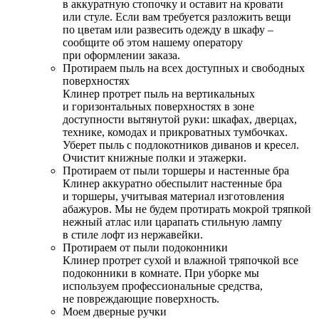
в аккуратную стопочку и оставит на кровати
или стуле. Если вам требуется разложить вещи
по цветам или развесить одежду в шкафу –
сообщите об этом нашему оператору
при оформлении заказа.
Протираем пыль на всех доступных и свободных
поверхностях
Клинер протрет пыль на вертикальных
и горизонтальных поверхностях в зоне
доступности вытянутой руки: шкафах, дверцах,
технике, комодах и прикроватных тумбочках.
Уберет пыль с подлокотников диванов и кресел.
Очистит книжные полки и этажерки.
Протираем от пыли торшеры и настенные бра
Клинер аккуратно обеспылит настенные бра
и торшеры, учитывая материал изготовления
абажуров. Мы не будем протирать мокрой тряпкой
нежный атлас или царапать стильную лампу
в стиле лофт из нержавейки.
Протираем от пыли подоконники
Клинер протрет сухой и влажной тряпочкой все
подоконники в комнате. При уборке мы
используем профессиональные средства,
не повреждающие поверхность.
Моем дверные ручки