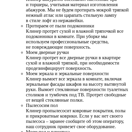
и торшеры, учитывая материал изготовления
абажуров. Мы не будем протирать мокрой тряпкой
нежный атлас или царапать стильную лампу
в стиле лофт из нержавейки.
Протираем от пыли подоконники
Клинер протрет сухой и влажной тряпочкой все
подоконники в комнате. При уборке мы
используем профессиональные средства,
не повреждающие поверхность.
Моем дверные ручки
Клинер протрет все дверные ручки в квартире
сухой и влажной тряпкой, при необходимости
продезинфицирует поверхность.
Моем зеркала и зеркальные поверхности
Клинер вымоет все зеркала в комнате, включая
зеркальные фасады шкафов на высоту вытянутой
руки. Вымоет стеклянные поверхности туалетных
столиков и тумбочек под ТВ. Протрет свободные
от вещей стеклянные полки.
Пылесосим пол
Клинер пропылесосит ковровые покрытия, полы
и прикроватные коврики. Если у вас нет своего
пылесоса – заранее сообщите об этом оператору,
наш сотрудник привезет свое оборудование.
Моем пол и плинтуса