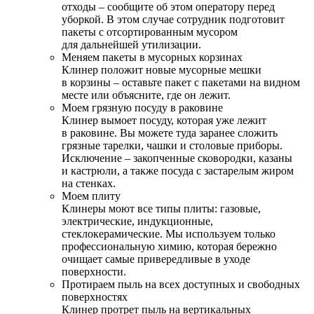
отходы – сообщите об этом оператору перед
уборкой. В этом случае сотрудник подготовит
пакеты с отсортированным мусором
для дальнейшей утилизации.
Меняем пакеты в мусорных корзинах
Клинер положит новые мусорные мешки
в корзины – оставьте пакет с пакетами на видном
месте или объясните, где он лежит.
Моем грязную посуду в раковине
Клинер вымоет посуду, которая уже лежит
в раковине. Вы можете туда заранее сложить
грязные тарелки, чашки и столовые приборы.
Исключение – закопченные сковородки, казаны
и кастрюли, а также посуда с застарелым жиром
на стенках.
Моем плиту
Клинеры моют все типы плиты: газовые,
электрические, индукционные,
стеклокерамические. Мы используем только
профессиональную химию, которая бережно
очищает самые привередливые в уходе
поверхности.
Протираем пыль на всех доступных и свободных
поверхностях
Клинер протрет пыль на вертикальных