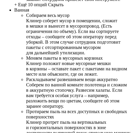
+ Ещё 10 опций
Скрыть
Ванная
Собираем весь мусор
Клинер соберет мусор в помещении, сложит
в мешки и вынесет в мусоропровод. (Есть
ограничения по объему). Если вы сортируете
отходы – сообщите об этом оператору перед
уборкой. В этом случае сотрудник подготовит
пакеты с отсортированным мусором
для дальнейшей утилизации.
Меняем пакеты в мусорных корзинах
Клинер положит новые мусорные мешки
в корзины – оставьте пакет с пакетами на видном
месте или объясните, где он лежит.
Раскладываем/ развешиваем вещи аккуратно
Соберем по ванной комнате полотенца и сложим
в аккуратную стопочку. Развесим халаты. Если
вам требуется особая услуга – например,
разложить вещи по цветам, сообщите об этом
заранее оператору.
Протираем пыль на всех доступных и свободных
поверхностях
Клинер протрет пыль на вертикальных
и горизонтальных поверхностях в зоне
доступности вытянутой руки: стиральную машину