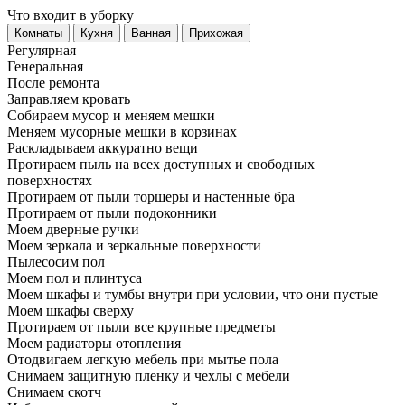
Что входит в уборку
Регу­лярная
Гене­ральная
После ремонта
Заправляем кровать
Собираем мусор и меняем мешки
Меняем мусорные мешки в корзинах
Раскладываем аккуратно вещи
Протираем пыль на всех доступных и свободных
поверхностях
Протираем от пыли торшеры и настенные бра
Протираем от пыли подоконники
Моем дверные ручки
Моем зеркала и зеркальные поверхности
Пылесосим пол
Моем пол и плинтуса
Моем шкафы и тумбы внутри при условии, что они пустые
Моем шкафы сверху
Протираем от пыли все крупные предметы
Моем радиаторы отопления
Отодвигаем легкую мебель при мытье пола
Снимаем защитную пленку и чехлы с мебели
Снимаем скотч