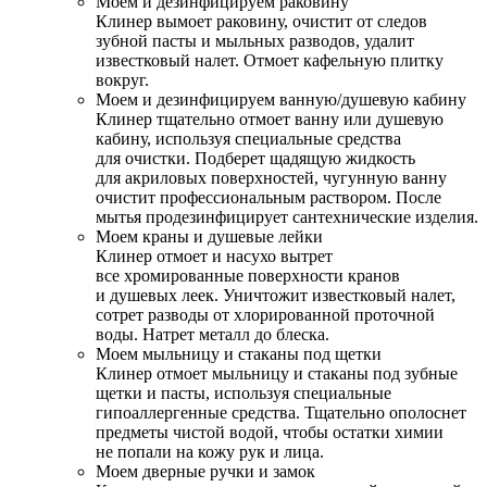
Моем и дезинфицируем раковину
Клинер вымоет раковину, очистит от следов
зубной пасты и мыльных разводов, удалит
известковый налет. Отмоет кафельную плитку
вокруг.
Моем и дезинфицируем ванную/душевую кабину
Клинер тщательно отмоет ванну или душевую
кабину, используя специальные средства
для очистки. Подберет щадящую жидкость
для акриловых поверхностей, чугунную ванну
очистит профессиональным раствором. После
мытья продезинфицирует сантехнические изделия.
Моем краны и душевые лейки
Клинер отмоет и насухо вытрет
все хромированные поверхности кранов
и душевых леек. Уничтожит известковый налет,
сотрет разводы от хлорированной проточной
воды. Натрет металл до блеска.
Моем мыльницу и стаканы под щетки
Клинер отмоет мыльницу и стаканы под зубные
щетки и пасты, используя специальные
гипоаллергенные средства. Тщательно ополоснет
предметы чистой водой, чтобы остатки химии
не попали на кожу рук и лица.
Моем дверные ручки и замок