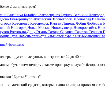
 более 2 см диаметром)
хань
Балашиха
Батайск
Благовещенск
Брянск
Великий Новгоро
едово
Екатеринбург
Жуковский
Зеленогорск
Зеленоград
Иванов
ногорск
Краснодар
Красноярск
Курган
Липецк
Лобня
Люберцы
ижний Новгород
Новая Москва
Новокузнецк
Новороссийск
Нов
еутов
Ростов-на-Дону
Рязань
Самара
Саранск
Саратов
Сергиев 
роицк
Тула
Тюмень
Улан-Удэ
Ульяновск
Уфа
Ханты-Мансийск
Х
ашей франшизе
еры - русские девушки, в возрасте от 24 до 40 лет.
ашем обучающем центре, а также проверку в службе безопасност
мпании "Братья Чистовы".
х и химический средств, которые наши клинеры привозят с соб