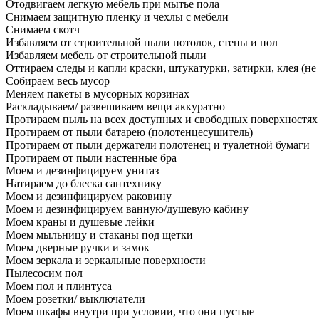
Отодвигаем легкую мебель при мытье пола
Снимаем защитную пленку и чехлы с мебели
Снимаем скотч
Избавляем от строительной пыли потолок, стены и пол
Избавляем мебель от строительной пыли
Оттираем следы и капли краски, штукатурки, затирки, клея (не
Собираем весь мусор
Меняем пакеты в мусорных корзинах
Раскладываем/ развешиваем вещи аккуратно
Протираем пыль на всех доступных и свободных поверхностях
Протираем от пыли батарею (полотенцесушитель)
Протираем от пыли держатели полотенец и туалетной бумаги
Протираем от пыли настенные бра
Моем и дезинфицируем унитаз
Натираем до блеска сантехнику
Моем и дезинфицируем раковину
Моем и дезинфицируем ванную/душевую кабину
Моем краны и душевые лейки
Моем мыльницу и стаканы под щетки
Моем дверные ручки и замок
Моем зеркала и зеркальные поверхности
Пылесосим пол
Моем пол и плинтуса
Моем розетки/ выключатели
Моем шкафы внутри при условии, что они пустые