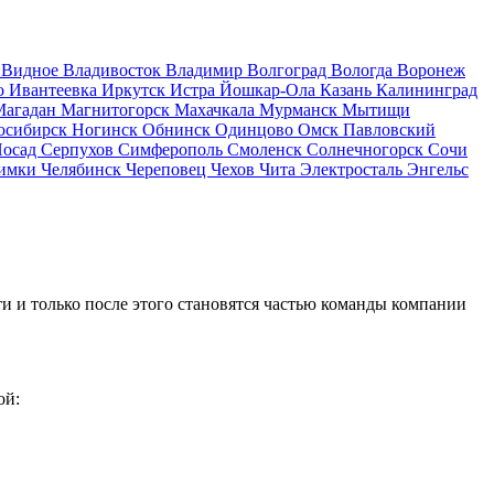
д
Видное
Владивосток
Владимир
Волгоград
Вологда
Воронеж
о
Ивантеевка
Иркутск
Истра
Йошкар-Ола
Казань
Калининград
Магадан
Магнитогорск
Махачкала
Мурманск
Мытищи
осибирск
Ногинск
Обнинск
Одинцово
Омск
Павловский
Посад
Серпухов
Симферополь
Смоленск
Солнечногорск
Сочи
имки
Челябинск
Череповец
Чехов
Чита
Электросталь
Энгельс
и и только после этого становятся частью команды компании
ой: