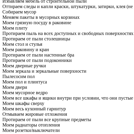
Избавляем мебель от строительной пыли
Оттираем следы и капли краски, штукатурки, затирки, клея (не
Собираем мусор
Меняем пакеты в мусорных корзинах
Моем грязную посуду в раковине
Моем плиту
Протираем пыль на всех доступных и свободных поверхностях
Протираем от пыли столешницы
Моем стол и стулья
Моем раковину и кран
Протираем от пыли настенные бра
Протираем от пыли подоконники
Моем дверные ручки
Моем зеркала и зеркальные поверхности
Пылесосим пол
Моем пол и плинтуса
Моем двери
Моем мусорное ведро
Моем все шкафы и ящики внутри при условии, что они пустые
Моем шкафы сверху
Моем весь кухонный гарнитур
Отмываем жировые отложения
Протираем от пыли все крупные предметы
Моем радиаторы отопления
Моем розетки/выключатели