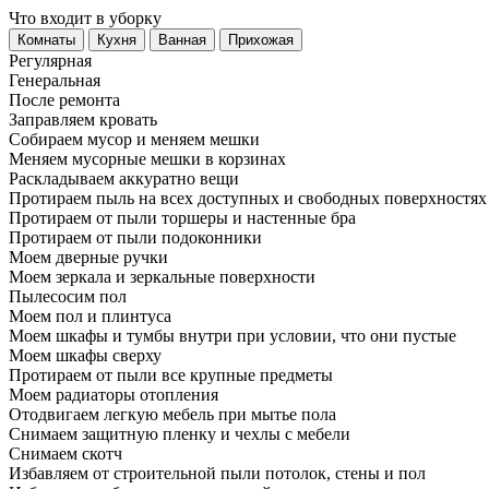
Что входит в уборку
Регу­лярная
Гене­ральная
После ремонта
Заправляем кровать
Собираем мусор и меняем мешки
Меняем мусорные мешки в корзинах
Раскладываем аккуратно вещи
Протираем пыль на всех доступных и свободных поверхностях
Протираем от пыли торшеры и настенные бра
Протираем от пыли подоконники
Моем дверные ручки
Моем зеркала и зеркальные поверхности
Пылесосим пол
Моем пол и плинтуса
Моем шкафы и тумбы внутри при условии, что они пустые
Моем шкафы сверху
Протираем от пыли все крупные предметы
Моем радиаторы отопления
Отодвигаем легкую мебель при мытье пола
Снимаем защитную пленку и чехлы с мебели
Снимаем скотч
Избавляем от строительной пыли потолок, стены и пол