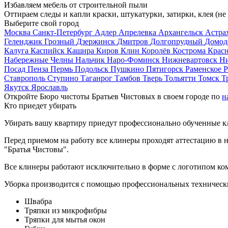
Избавляем мебель от строительной пыли
Оттираем следы и капли краски, штукатурки, затирки, клея (не
Выберите свой город
Москва
Санкт-Петербург
Адлер
Апрелевка
Архангельск
Астра
Геленджик
Грозный
Дзержинск
Дмитров
Долгопрудный
Домод
Калуга
Каспийск
Кашира
Киров
Клин
Королёв
Кострома
Крас
Набережные Челны
Нальчик
Наро-Фоминск
Нижневартовск
Н
Посад
Пенза
Пермь
Подольск
Пушкино
Пятигорск
Раменское
Р
Ставрополь
Ступино
Таганрог
Тамбов
Тверь
Тольятти
Томск
Т
Якутск
Ярославль
Откройте Бюро чистоты Братьев Чистовых в своем городе по
н
Кто приедет убирать
Убирать вашу квартиру приедут профессионально обученные клин
Перед приемом на работу все клинеры проходят аттестацию в н
"Братья Чистовы".
Все клинеры работают исключительно в форме с логотипом ко
Уборка производится с помощью профессиональных технически
Швабра
Тряпки из микрофибры
Тряпки для мытья окон