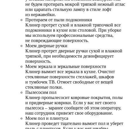
не будем протирать мокрой тряпкой нежный атлас
или царапать стильную лампу в стиле лофт
из нержавейки.
Протираем от пыли подоконники
Клинер протрет сухой и влажной тряпочкой все
подоконники в кухне или столовой. При уборке
мы используем профессиональные средства,
не повреждающие поверхность.
Моем дверные ручки
Клинер протрет дверные ручки сухой и влажной
тряпкой, при необходимости дезинфицирует
поверхность.
Моем зеркала и зеркальные поверхности
Клинер вымоет все зеркала в кухне. Очистит
стеклянные поверхности стеллажей, шкафов
и тумбочек ТВ. Отмоет свободные от вещей
стеклянные полки.
Пылесосим пол
Клинер пропылесосит ковровые покрытия, полы
и придверные коврики. Если у вас нет своего
пылесоса – заранее сообщите об этом оператору,
наш сотрудник привезет свое оборудование.
Моем пол и плинтуса
Клинер проведет тщательно вымоет пол и уберет
пыль с плинтусов. Если у вас нет швабры –