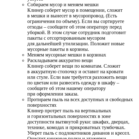
Собираем мусор и меняем мешки
Клинер соберет мусор в помещении, сложит
в мешки и вынесет в мусоропровод. (Есть
ограничения по объему). Если вы сортируете
отходы – сообщите об этом оператору перед
уборкой. В этом случае сотрудник подготовит
пакеты с отсортированным мусором
для дальнейшей утилизации. Положит новые
мусорные пакеты в корзины.
Меняем мусорные мешки в корзинах
Раскладываем аккуратно вещи
Клинер соберет вещи по комнатам. Сложит
в аккуратную стопочку и оставит на кровати
или стуле. Если вам требуется разложить вещи
по цветам или развесить одежду в шкафу –
сообщите об этом нашему оператору
при оформлении заказа.
Протираем пыль на всех доступных и свободных
поверхностях
Клинер протрет пыль на вертикальных
и горизонтальных поверхностях в зоне
доступности вытянутой руки: шкафах, дверцах,
технике, комодах и прикроватных тумбочках.
Уберет пыль с подлокотников диванов и кресел.
Очистит книжные полки и этажерки.