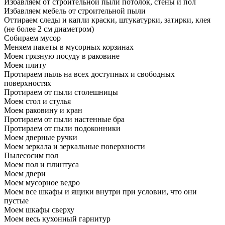
Избавляем от строительной пыли потолок, стены и пол
Избавляем мебель от строительной пыли
Оттираем следы и капли краски, штукатурки, затирки, клея
(не более 2 см диаметром)
Собираем мусор
Меняем пакеты в мусорных корзинах
Моем грязную посуду в раковине
Моем плиту
Протираем пыль на всех доступных и свободных
поверхностях
Протираем от пыли столешницы
Моем стол и стулья
Моем раковину и кран
Протираем от пыли настенные бра
Протираем от пыли подоконники
Моем дверные ручки
Моем зеркала и зеркальные поверхности
Пылесосим пол
Моем пол и плинтуса
Моем двери
Моем мусорное ведро
Моем все шкафы и ящики внутри при условии, что они
пустые
Моем шкафы сверху
Моем весь кухонный гарнитур