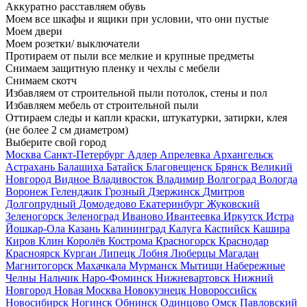
Аккуратно расставляем обувь
Моем все шкафы и ящики при условии, что они пустые
Моем двери
Моем розетки/ выключатели
Протираем от пыли все мелкие и крупные предметы
Снимаем защитную пленку и чехлы с мебели
Снимаем скотч
Избавляем от строительной пыли потолок, стены и пол
Избавляем мебель от строительной пыли
Оттираем следы и капли краски, штукатурки, затирки, клея
(не более 2 см диаметром)
Выберите свой город
Москва
Санкт-Петербург
Адлер
Апрелевка
Архангельск
Астрахань
Балашиха
Батайск
Благовещенск
Брянск
Великий
Новгород
Видное
Владивосток
Владимир
Волгоград
Вологда
Воронеж
Геленджик
Грозный
Дзержинск
Дмитров
Долгопрудный
Домодедово
Екатеринбург
Жуковский
Зеленогорск
Зеленоград
Иваново
Ивантеевка
Иркутск
Истра
Йошкар-Ола
Казань
Калининград
Калуга
Каспийск
Кашира
Киров
Клин
Королёв
Кострома
Красногорск
Краснодар
Красноярск
Курган
Липецк
Лобня
Люберцы
Магадан
Магнитогорск
Махачкала
Мурманск
Мытищи
Набережные
Челны
Нальчик
Наро-Фоминск
Нижневартовск
Нижний
Новгород
Новая Москва
Новокузнецк
Новороссийск
Новосибирск
Ногинск
Обнинск
Одинцово
Омск
Павловский