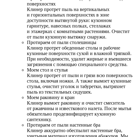
поверхностях
Клинер протрет пыль на вертикальных
и горизонтальных поверхностях в зоне
доступности вытянутой руки: кухонном
гарнитуре, навесных полках, стеллажах
и этажерках с комнатными растениями. Очистит
от пыли кухонную вытяжку снаружи.
Протираем от пыли столешницы
Клинер протрет обеденные столы и рабочие
кухонные поверхности сухой и влажной тряпкой.
При необходимости, удалит жирные и въевшиеся
загрязнения с помощью специального средства.
Моем стол и стулья
Клинер протрет от пыли и грязи всю поверхность
стола, включая ножки. А также вымоет кухонные
стулья, очистит уголок и табуретки, вытряхнет
пыль из текстильных сидушек.
Моем раковину и кран
Клинер вымоет раковину и очистит смеситель
от ржавчины и известкового налета. После мытья
обязательно продезинфицирует кухонную
сантехнику.
Протираем от пыли настенные бра
Клинер аккуратно обеспылит настенные бра,
учитывая материал изготовления абажуров. Мы