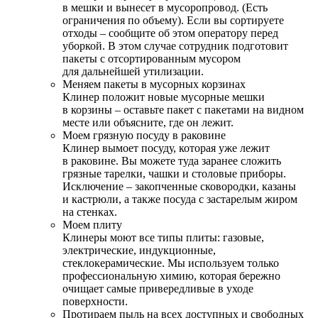
в мешки и вынесет в мусоропровод. (Есть
ограничения по объему). Если вы сортируете
отходы – сообщите об этом оператору перед
уборкой. В этом случае сотрудник подготовит
пакеты с отсортированным мусором
для дальнейшей утилизации.
Меняем пакеты в мусорных корзинах
Клинер положит новые мусорные мешки
в корзины – оставьте пакет с пакетами на видном
месте или объясните, где он лежит.
Моем грязную посуду в раковине
Клинер вымоет посуду, которая уже лежит
в раковине. Вы можете туда заранее сложить
грязные тарелки, чашки и столовые приборы.
Исключение – закопченные сковородки, казаны
и кастрюли, а также посуда с застарелым жиром
на стенках.
Моем плиту
Клинеры моют все типы плиты: газовые,
электрические, индукционные,
стеклокерамические. Мы используем только
профессиональную химию, которая бережно
очищает самые привередливые в уходе
поверхности.
Протираем пыль на всех доступных и свободных