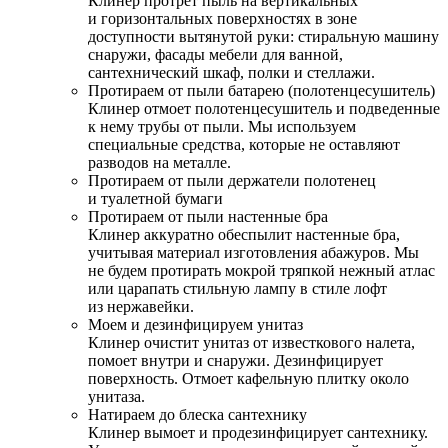
Клинер протрет пыль на вертикальных
и горизонтальных поверхностях в зоне
доступности вытянутой руки: стиральную машину
снаружи, фасады мебели для ванной,
сантехнический шкаф, полки и стеллажи.
Протираем от пыли батарею (полотенцесушитель)
Клинер отмоет полотенцесушитель и подведенные
к нему трубы от пыли. Мы используем
специальные средства, которые не оставляют
разводов на металле.
Протираем от пыли держатели полотенец
и туалетной бумаги
Протираем от пыли настенные бра
Клинер аккуратно обеспылит настенные бра,
учитывая материал изготовления абажуров. Мы
не будем протирать мокрой тряпкой нежный атлас
или царапать стильную лампу в стиле лофт
из нержавейки.
Моем и дезинфицируем унитаз
Клинер очистит унитаз от известкового налета,
помоет внутри и снаружи. Дезинфицирует
поверхность. Отмоет кафельную плитку около
унитаза.
Натираем до блеска сантехнику
Клинер вымоет и продезинфицирует сантехнику.