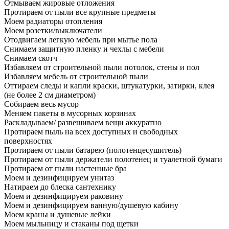
Отмываем жировые отложения
Протираем от пыли все крупные предметы
Моем радиаторы отопления
Моем розетки/выключатели
Отодвигаем легкую мебель при мытье пола
Снимаем защитную пленку и чехлы с мебели
Снимаем скотч
Избавляем от строительной пыли потолок, стены и пол
Избавляем мебель от строительной пыли
Оттираем следы и капли краски, штукатурки, затирки, клея
(не более 2 см диаметром)
Собираем весь мусор
Меняем пакеты в мусорных корзинах
Раскладываем/ развешиваем вещи аккуратно
Протираем пыль на всех доступных и свободных
поверхностях
Протираем от пыли батарею (полотенцесушитель)
Протираем от пыли держатели полотенец и туалетной бумаги
Протираем от пыли настенные бра
Моем и дезинфицируем унитаз
Натираем до блеска сантехнику
Моем и дезинфицируем раковину
Моем и дезинфицируем ванную/душевую кабину
Моем краны и душевые лейки
Моем мыльницу и стаканы под щетки