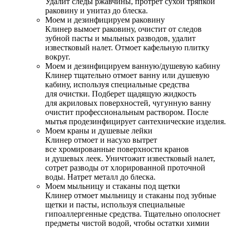
Удалит следы ржавчины, протрет сухой тряпкой
раковину и унитаз до блеска.
Моем и дезинфицируем раковину
Клинер вымоет раковину, очистит от следов
зубной пасты и мыльных разводов, удалит
известковый налет. Отмоет кафельную плитку
вокруг.
Моем и дезинфицируем ванную/душевую кабину
Клинер тщательно отмоет ванну или душевую
кабину, используя специальные средства
для очистки. Подберет щадящую жидкость
для акриловых поверхностей, чугунную ванну
очистит профессиональным раствором. После
мытья продезинфицирует сантехнические изделия.
Моем краны и душевые лейки
Клинер отмоет и насухо вытрет
все хромированные поверхности кранов
и душевых леек. Уничтожит известковый налет,
сотрет разводы от хлорированной проточной
воды. Натрет металл до блеска.
Моем мыльницу и стаканы под щетки
Клинер отмоет мыльницу и стаканы под зубные
щетки и пасты, используя специальные
гипоаллергенные средства. Тщательно ополоснет
предметы чистой водой, чтобы остатки химии