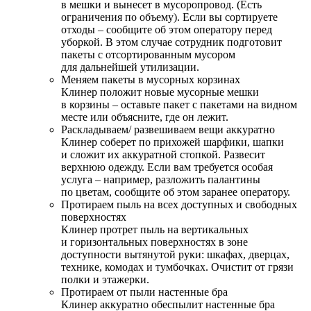
в мешки и вынесет в мусоропровод. (Есть
ограничения по объему). Если вы сортируете
отходы – сообщите об этом оператору перед
уборкой. В этом случае сотрудник подготовит
пакеты с отсортированным мусором
для дальнейшей утилизации.
Меняем пакеты в мусорных корзинах
Клинер положит новые мусорные мешки
в корзины – оставьте пакет с пакетами на видном
месте или объясните, где он лежит.
Раскладываем/ развешиваем вещи аккуратно
Клинер соберет по прихожей шарфики, шапки
и сложит их аккуратной стопкой. Развесит
верхнюю одежду. Если вам требуется особая
услуга – например, разложить палантины
по цветам, сообщите об этом заранее оператору.
Протираем пыль на всех доступных и свободных
поверхностях
Клинер протрет пыль на вертикальных
и горизонтальных поверхностях в зоне
доступности вытянутой руки: шкафах, дверцах,
технике, комодах и тумбочках. Очистит от грязи
полки и этажерки.
Протираем от пыли настенные бра
Клинер аккуратно обеспылит настенные бра