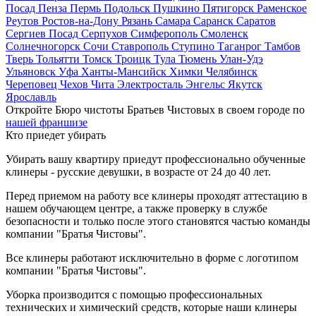
Посад
Пенза
Пермь
Подольск
Пушкино
Пятигорск
Раменское
Реутов
Ростов-на-Дону
Рязань
Самара
Саранск
Саратов
Сергиев Посад
Серпухов
Симферополь
Смоленск
Солнечногорск
Сочи
Ставрополь
Ступино
Таганрог
Тамбов
Тверь
Тольятти
Томск
Троицк
Тула
Тюмень
Улан-Удэ
Ульяновск
Уфа
Ханты-Мансийск
Химки
Челябинск
Череповец
Чехов
Чита
Электросталь
Энгельс
Якутск
Ярославль
Откройте Бюро чистоты Братьев Чистовых в своем городе по
нашей франшизе
Кто приедет убирать
Убирать вашу квартиру приедут профессионально обученные
клинеры - русские девушки, в возрасте от 24 до 40 лет.
Перед приемом на работу все клинеры проходят аттестацию в
нашем обучающем центре, а также проверку в службе
безопасности и только после этого становятся частью команды
компании "Братья Чистовы".
Все клинеры работают исключительно в форме с логотипом
компании "Братья Чистовы".
Уборка производится с помощью профессиональных
технических и химический средств, которые наши клинеры