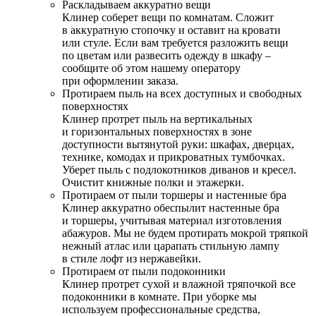
Раскладываем аккуратно вещи
Клинер соберет вещи по комнатам. Сложит
в аккуратную стопочку и оставит на кровати
или стуле. Если вам требуется разложить вещи
по цветам или развесить одежду в шкафу –
сообщите об этом нашему оператору
при оформлении заказа.
Протираем пыль на всех доступных и свободных
поверхностях
Клинер протрет пыль на вертикальных
и горизонтальных поверхностях в зоне
доступности вытянутой руки: шкафах, дверцах,
технике, комодах и прикроватных тумбочках.
Уберет пыль с подлокотников диванов и кресел.
Очистит книжные полки и этажерки.
Протираем от пыли торшеры и настенные бра
Клинер аккуратно обеспылит настенные бра
и торшеры, учитывая материал изготовления
абажуров. Мы не будем протирать мокрой тряпкой
нежный атлас или царапать стильную лампу
в стиле лофт из нержавейки.
Протираем от пыли подоконники
Клинер протрет сухой и влажной тряпочкой все
подоконники в комнате. При уборке мы
используем профессиональные средства,