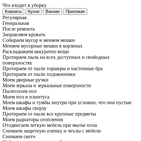
Что входит в уборку
Регу­лярная
Гене­ральная
После ремонта
Заправляем кровать
Собираем мусор и меняем мешки
Меняем мусорные мешки в корзинах
Раскладываем аккуратно вещи
Протираем пыль на всех доступных и свободных
поверхностях
Протираем от пыли торшеры и настенные бра
Протираем от пыли подоконники
Моем дверные ручки
Моем зеркала и зеркальные поверхности
Пылесосим пол
Моем пол и плинтуса
Моем шкафы и тумбы внутри при условии, что они пустые
Моем шкафы сверху
Протираем от пыли все крупные предметы
Моем радиаторы отопления
Отодвигаем легкую мебель при мытье пола
Снимаем защитную пленку и чехлы с мебели
Снимаем скотч