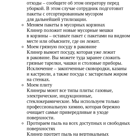
отходы – сообщите об этом оператору перед
уборкой. В этом случае сотрудник подготовит
пакеты с отсортированным мусором
для дальнейшей утилизации.
Меняем пакеты в мусорных корзинах
Клинер положит новые мусорные мешки
в корзины – оставьте пакет с пакетами на видном
месте или объясните, где он лежит.
Моем грязную посуду в раковине
Клинер вымоет посуду, которая уже лежит
в раковине. Вы можете туда заранее сложить
грязные тарелки, чашки и столовые приборы.
Исключение – закопченные сковородки, казаны
и кастрюли, а также посуда с застарелым жиром
на стенках.
Моем плиту
Клинеры моют все типы плиты: газовые,
электрические, индукционные,
стеклокерамические. Мы используем только
профессиональную химию, которая бережно
очищает самые привередливые в уходе
поверхности.
Протираем пыль на всех доступных и свободных
поверхностях
Клинер протрет пыль на вертикальных