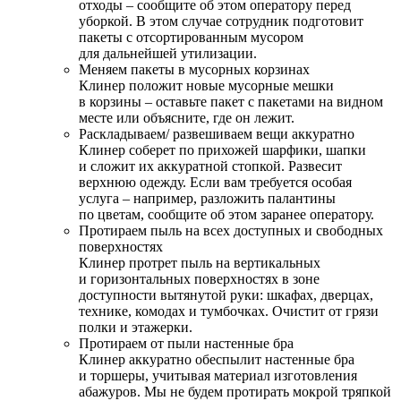
отходы – сообщите об этом оператору перед
уборкой. В этом случае сотрудник подготовит
пакеты с отсортированным мусором
для дальнейшей утилизации.
Меняем пакеты в мусорных корзинах
Клинер положит новые мусорные мешки
в корзины – оставьте пакет с пакетами на видном
месте или объясните, где он лежит.
Раскладываем/ развешиваем вещи аккуратно
Клинер соберет по прихожей шарфики, шапки
и сложит их аккуратной стопкой. Развесит
верхнюю одежду. Если вам требуется особая
услуга – например, разложить палантины
по цветам, сообщите об этом заранее оператору.
Протираем пыль на всех доступных и свободных
поверхностях
Клинер протрет пыль на вертикальных
и горизонтальных поверхностях в зоне
доступности вытянутой руки: шкафах, дверцах,
технике, комодах и тумбочках. Очистит от грязи
полки и этажерки.
Протираем от пыли настенные бра
Клинер аккуратно обеспылит настенные бра
и торшеры, учитывая материал изготовления
абажуров. Мы не будем протирать мокрой тряпкой