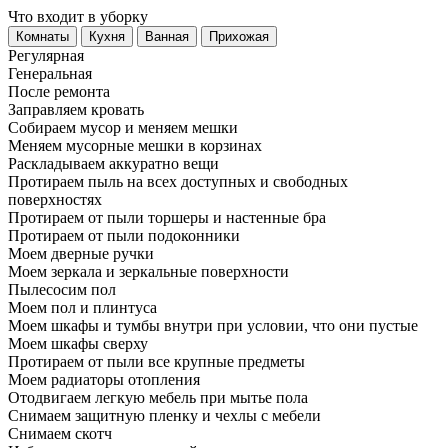
Что входит в уборку
Регу­лярная
Гене­ральная
После ремонта
Заправляем кровать
Собираем мусор и меняем мешки
Меняем мусорные мешки в корзинах
Раскладываем аккуратно вещи
Протираем пыль на всех доступных и свободных
поверхностях
Протираем от пыли торшеры и настенные бра
Протираем от пыли подоконники
Моем дверные ручки
Моем зеркала и зеркальные поверхности
Пылесосим пол
Моем пол и плинтуса
Моем шкафы и тумбы внутри при условии, что они пустые
Моем шкафы сверху
Протираем от пыли все крупные предметы
Моем радиаторы отопления
Отодвигаем легкую мебель при мытье пола
Снимаем защитную пленку и чехлы с мебели
Снимаем скотч