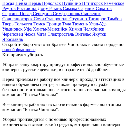
Посад
Пенза
Пермь
Подольск
Пушкино
Пятигорск
Раменское
Реутов
Ростов-на-Дону
Рязань
Самара
Саранск
Саратов
Сергиев Посад
Серпухов
Симферополь
Смоленск
Солнечногорск
Сочи
Ставрополь
Ступино
Таганрог
Тамбов
Тверь
Тольятти
Томск
Троицк
Тула
Тюмень
Улан-Удэ
Ульяновск
Уфа
Ханты-Мансийск
Химки
Челябинск
Череповец
Чехов
Чита
Электросталь
Энгельс
Якутск
Ярославль
Откройте Бюро чистоты Братьев Чистовых в своем городе по
нашей франшизе
Кто приедет убирать
Убирать вашу квартиру приедут профессионально обученные
клинеры - русские девушки, в возрасте от 24 до 40 лет.
Перед приемом на работу все клинеры проходят аттестацию в
нашем обучающем центре, а также проверку в службе
безопасности и только после этого становятся частью команды
компании "Братья Чистовы".
Все клинеры работают исключительно в форме с логотипом
компании "Братья Чистовы".
Уборка производится с помощью профессиональных
технических и химический средств, которые наши клинеры