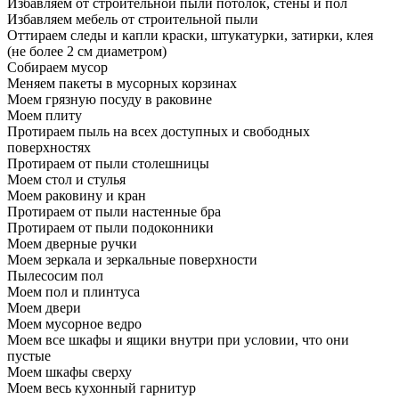
Избавляем от строительной пыли потолок, стены и пол
Избавляем мебель от строительной пыли
Оттираем следы и капли краски, штукатурки, затирки, клея
(не более 2 см диаметром)
Собираем мусор
Меняем пакеты в мусорных корзинах
Моем грязную посуду в раковине
Моем плиту
Протираем пыль на всех доступных и свободных
поверхностях
Протираем от пыли столешницы
Моем стол и стулья
Моем раковину и кран
Протираем от пыли настенные бра
Протираем от пыли подоконники
Моем дверные ручки
Моем зеркала и зеркальные поверхности
Пылесосим пол
Моем пол и плинтуса
Моем двери
Моем мусорное ведро
Моем все шкафы и ящики внутри при условии, что они
пустые
Моем шкафы сверху
Моем весь кухонный гарнитур