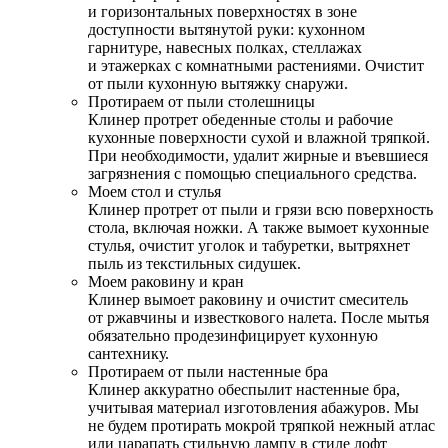
и горизонтальных поверхностях в зоне
доступности вытянутой руки: кухонном
гарнитуре, навесных полках, стеллажах
и этажерках с комнатными растениями. Очистит
от пыли кухонную вытяжку снаружи.
Протираем от пыли столешницы
Клинер протрет обеденные столы и рабочие
кухонные поверхности сухой и влажной тряпкой.
При необходимости, удалит жирные и въевшиеся
загрязнения с помощью специального средства.
Моем стол и стулья
Клинер протрет от пыли и грязи всю поверхность
стола, включая ножки. А также вымоет кухонные
стулья, очистит уголок и табуретки, вытряхнет
пыль из текстильных сидушек.
Моем раковину и кран
Клинер вымоет раковину и очистит смеситель
от ржавчины и известкового налета. После мытья
обязательно продезинфицирует кухонную
сантехнику.
Протираем от пыли настенные бра
Клинер аккуратно обеспылит настенные бра,
учитывая материал изготовления абажуров. Мы
не будем протирать мокрой тряпкой нежный атлас
или царапать стильную лампу в стиле лофт