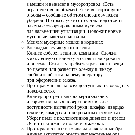
в мешки и вынесет в мусоропровод. (Есть
ограничения по объему). Если вы сортируете
отходы – сообщите об этом оператору перед
уборкой. В этом случае сотрудник подготовит
пакеты с отсортированным мусором
для дальнейшей утилизации. Положит новые
мусорные пакеты в корзины.
Меняем мусорные мешки в корзинах
Раскладываем аккуратно вещи
Клинер соберет вещи по комнатам. Сложит
в аккуратную стопочку и оставит на кровати
или стуле. Если вам требуется разложить вещи
по цветам или развесить одежду в шкафу –
сообщите об этом нашему оператору
при оформлении заказа.
Протираем пыль на всех доступных и свободных
поверхностях
Клинер протрет пыль на вертикальных
и горизонтальных поверхностях в зоне
доступности вытянутой руки: шкафах, дверцах,
технике, комодах и прикроватных тумбочках.
Уберет пыль с подлокотников диванов и кресел.
Очистит книжные полки и этажерки.
Протираем от пыли торшеры и настенные бра
Клинер аккуратно обеспылит настенные бра