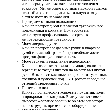
и торшеры, учитывая материал изготовления
абажуров. Мы не будем протирать мокрой тряпкой
нежный атлас или царапать стильную лампу
в стиле лофт из нержавейки.
Протираем от пыли подоконники
Клинер протрет сухой и влажной тряпочкой все
подоконники в комнате. При уборке мы
используем профессиональные средства,
не повреждающие поверхность.
Моем дверные ручки
Клинер протрет все дверные ручки в квартире
сухой и влажной тряпкой, при необходимости
продезинфицирует поверхность.
Моем зеркала и зеркальные поверхности
Клинер вымоет все зеркала в комнате, включая
зеркальные фасады шкафов на высоту вытянутой
руки. Вымоет стеклянные поверхности туалетных
столиков и тумбочек под ТВ. Протрет свободные
от вещей стеклянные полки.
Пылесосим пол
Клинер пропылесосит ковровые покрытия, полы
и прикроватные коврики. Если у вас нет своего
пылесоса – заранее сообщите об этом оператору,
наш сотрудник привезет свое оборудование.
Моем пол и плинтуса