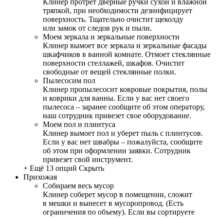
Клинер протрет дверные ручки сухой и влажной
тряпкой, при необходимости дезинфицирует
поверхность. Тщательно очистит щеколду
или замок от следов рук и пыли.
Моем зеркала и зеркальные поверхности
Клинер вымоет все зеркала и зеркальные фасады
шкафчиков в ванной комнате. Отмоет стеклянные
поверхности стеллажей, шкафов. Очистит
свободные от вещей стеклянные полки.
Пылесосим пол
Клинер пропылесосит ковровые покрытия, полы
и коврики для ванны. Если у вас нет своего
пылесоса – заранее сообщите об этом оператору,
наш сотрудник привезет свое оборудование.
Моем пол и плинтуса
Клинер вымоет пол и уберет пыль с плинтусов.
Если у вас нет швабры – пожалуйста, сообщите
об этом при оформлении заявки. Сотрудник
привезет свой инструмент.
+ Ещё 13 опций
Скрыть
Прихожая
Собираем весь мусор
Клинер соберет мусор в помещении, сложит
в мешки и вынесет в мусоропровод. (Есть
ограничения по объему). Если вы сортируете