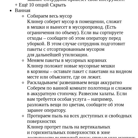
+ Ещё 10 опций
Скрыть
Ванная
Собираем весь мусор
Клинер соберет мусор в помещении, сложит
в мешки и вынесет в мусоропровод. (Есть
ограничения по объему). Если вы сортируете
отходы – сообщите об этом оператору перед
уборкой. В этом случае сотрудник подготовит
пакеты с отсортированным мусором
для дальнейшей утилизации.
Меняем пакеты в мусорных корзинах
Клинер положит новые мусорные мешки
в корзины – оставьте пакет с пакетами на видном
месте или объясните, где он лежит.
Раскладываем/ развешиваем вещи аккуратно
Соберем по ванной комнате полотенца и сложим
в аккуратную стопочку. Развесим халаты. Если
вам требуется особая услуга – например,
разложить вещи по цветам, сообщите об этом
заранее оператору.
Протираем пыль на всех доступных и свободных
поверхностях
Клинер протрет пыль на вертикальных
и горизонтальных поверхностях в зоне
доступности вытянутой руки: стиральную машину