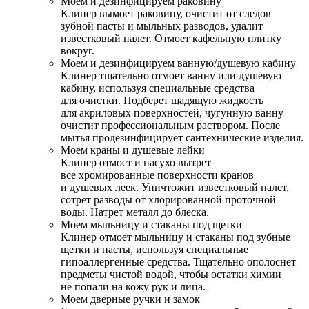
Моем и дезинфицируем раковину
Клинер вымоет раковину, очистит от следов
зубной пасты и мыльных разводов, удалит
известковый налет. Отмоет кафельную плитку
вокруг.
Моем и дезинфицируем ванную/душевую кабину
Клинер тщательно отмоет ванну или душевую
кабину, используя специальные средства
для очистки. Подберет щадящую жидкость
для акриловых поверхностей, чугунную ванну
очистит профессиональным раствором. После
мытья продезинфицирует сантехнические изделия.
Моем краны и душевые лейки
Клинер отмоет и насухо вытрет
все хромированные поверхности кранов
и душевых леек. Уничтожит известковый налет,
сотрет разводы от хлорированной проточной
воды. Натрет металл до блеска.
Моем мыльницу и стаканы под щетки
Клинер отмоет мыльницу и стаканы под зубные
щетки и пасты, используя специальные
гипоаллергенные средства. Тщательно ополоснет
предметы чистой водой, чтобы остатки химии
не попали на кожу рук и лица.
Моем дверные ручки и замок