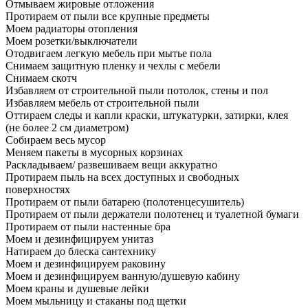
Отмываем жировые отложения
Протираем от пыли все крупные предметы
Моем радиаторы отопления
Моем розетки/выключатели
Отодвигаем легкую мебель при мытье пола
Снимаем защитную пленку и чехлы с мебели
Снимаем скотч
Избавляем от строительной пыли потолок, стены и пол
Избавляем мебель от строительной пыли
Оттираем следы и капли краски, штукатурки, затирки, клея
(не более 2 см диаметром)
Собираем весь мусор
Меняем пакеты в мусорных корзинах
Раскладываем/ развешиваем вещи аккуратно
Протираем пыль на всех доступных и свободных
поверхностях
Протираем от пыли батарею (полотенцесушитель)
Протираем от пыли держатели полотенец и туалетной бумаги
Протираем от пыли настенные бра
Моем и дезинфицируем унитаз
Натираем до блеска сантехнику
Моем и дезинфицируем раковину
Моем и дезинфицируем ванную/душевую кабину
Моем краны и душевые лейки
Моем мыльницу и стаканы под щетки