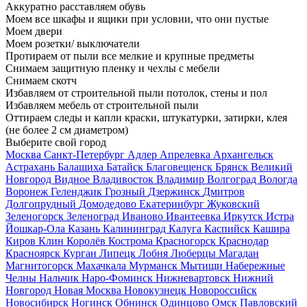
Аккуратно расставляем обувь
Моем все шкафы и ящики при условии, что они пустые
Моем двери
Моем розетки/ выключатели
Протираем от пыли все мелкие и крупные предметы
Снимаем защитную пленку и чехлы с мебели
Снимаем скотч
Избавляем от строительной пыли потолок, стены и пол
Избавляем мебель от строительной пыли
Оттираем следы и капли краски, штукатурки, затирки, клея
(не более 2 см диаметром)
Выберите свой город
Москва
Санкт-Петербург
Адлер
Апрелевка
Архангельск
Астрахань
Балашиха
Батайск
Благовещенск
Брянск
Великий
Новгород
Видное
Владивосток
Владимир
Волгоград
Вологда
Воронеж
Геленджик
Грозный
Дзержинск
Дмитров
Долгопрудный
Домодедово
Екатеринбург
Жуковский
Зеленогорск
Зеленоград
Иваново
Ивантеевка
Иркутск
Истра
Йошкар-Ола
Казань
Калининград
Калуга
Каспийск
Кашира
Киров
Клин
Королёв
Кострома
Красногорск
Краснодар
Красноярск
Курган
Липецк
Лобня
Люберцы
Магадан
Магнитогорск
Махачкала
Мурманск
Мытищи
Набережные
Челны
Нальчик
Наро-Фоминск
Нижневартовск
Нижний
Новгород
Новая Москва
Новокузнецк
Новороссийск
Новосибирск
Ногинск
Обнинск
Одинцово
Омск
Павловский