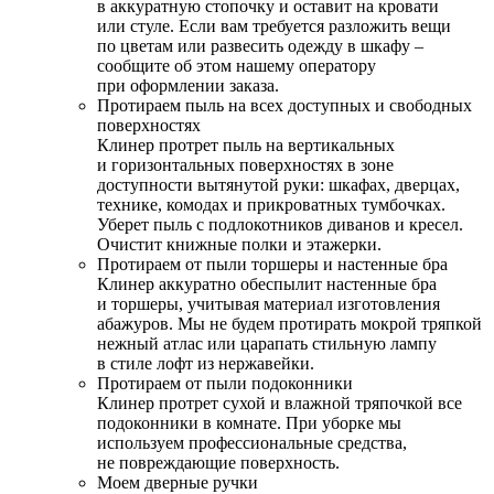
в аккуратную стопочку и оставит на кровати
или стуле. Если вам требуется разложить вещи
по цветам или развесить одежду в шкафу –
сообщите об этом нашему оператору
при оформлении заказа.
Протираем пыль на всех доступных и свободных
поверхностях
Клинер протрет пыль на вертикальных
и горизонтальных поверхностях в зоне
доступности вытянутой руки: шкафах, дверцах,
технике, комодах и прикроватных тумбочках.
Уберет пыль с подлокотников диванов и кресел.
Очистит книжные полки и этажерки.
Протираем от пыли торшеры и настенные бра
Клинер аккуратно обеспылит настенные бра
и торшеры, учитывая материал изготовления
абажуров. Мы не будем протирать мокрой тряпкой
нежный атлас или царапать стильную лампу
в стиле лофт из нержавейки.
Протираем от пыли подоконники
Клинер протрет сухой и влажной тряпочкой все
подоконники в комнате. При уборке мы
используем профессиональные средства,
не повреждающие поверхность.
Моем дверные ручки