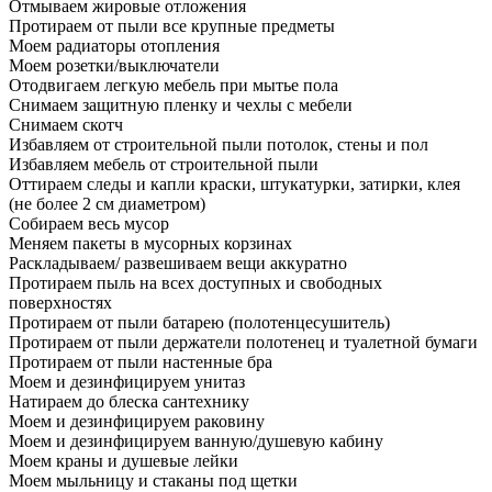
Отмываем жировые отложения
Протираем от пыли все крупные предметы
Моем радиаторы отопления
Моем розетки/выключатели
Отодвигаем легкую мебель при мытье пола
Снимаем защитную пленку и чехлы с мебели
Снимаем скотч
Избавляем от строительной пыли потолок, стены и пол
Избавляем мебель от строительной пыли
Оттираем следы и капли краски, штукатурки, затирки, клея
(не более 2 см диаметром)
Собираем весь мусор
Меняем пакеты в мусорных корзинах
Раскладываем/ развешиваем вещи аккуратно
Протираем пыль на всех доступных и свободных
поверхностях
Протираем от пыли батарею (полотенцесушитель)
Протираем от пыли держатели полотенец и туалетной бумаги
Протираем от пыли настенные бра
Моем и дезинфицируем унитаз
Натираем до блеска сантехнику
Моем и дезинфицируем раковину
Моем и дезинфицируем ванную/душевую кабину
Моем краны и душевые лейки
Моем мыльницу и стаканы под щетки