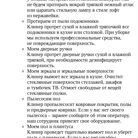
не будем протирать мокрой тряпкой нежный атлас
или царапать стильную лампу в стиле лофт
из нержавейки.
Протираем от пыли подоконники
Клинер протрет сухой и влажной тряпочкой все
подоконники в кухне или столовой. При уборке
мы используем профессиональные средства,
не повреждающие поверхность.
Моем дверные ручки
Клинер протрет дверные ручки сухой и влажной
тряпкой, при необходимости дезинфицирует
поверхность.
Моем зеркала и зеркальные поверхности
Клинер вымоет все зеркала в кухне. Очистит
стеклянные поверхности стеллажей, шкафов
и тумбочек ТВ. Отмоет свободные от вещей
стеклянные полки.
Пылесосим пол
Клинер пропылесосит ковровые покрытия, полы
и придверные коврики. Если у вас нет своего
пылесоса – заранее сообщите об этом оператору,
наш сотрудник привезет свое оборудование.
Моем пол и плинтуса
Клинер проведет тщательно вымоет пол и уберет
пыль с плинтусов. Если у вас нет швабры –