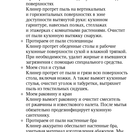
поверхностях
Клинер протрет пыль на вертикальных
и горизонтальных поверхностях в зоне
доступности вытянутой руки: кухонном
гарнитуре, навесных полках, стеллажах
и этажерках с комнатными растениями. Очистит
от пыли кухонную вытяжку снаружи.
Протираем от пыли столешницы
Клинер протрет обеденные столы и рабочие
кухонные поверхности сухой и влажной тряпкой.
При необходимости, удалит жирные и въевшиеся
загрязнения с помощью специального средства.
Моем стол и стулья
Клинер протрет от пыли и грязи всю поверхность
стола, включая ножки. А также вымоет кухонные
стулья, очистит уголок и табуретки, вытряхнет
пыль из текстильных сидушек.
Моем раковину и кран
Клинер вымоет раковину и очистит смеситель
от ржавчины и известкового налета. После мытья
обязательно продезинфицирует кухонную
сантехнику.
Протираем от пыли настенные бра
Клинер аккуратно обеспылит настенные бра,
учитывая материал изготовления абажуров. Мы