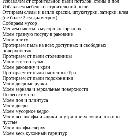
Избавляем от строительной пыли потолок, стены и пол
Избавляем мебель от строительной пыли
Оттираем следы и капли краски, штукатурки, затирки, клея
(не более 2 см диаметром)
Собираем мусор
Меняем пакеты в мусорных корзинах
Моем грязную посуду в раковине
Моем плиту
Протираем пыль на всех доступных и свободных
поверхностях
Протираем от пыли столешницы
Моем стол и стулья
Моем раковину и кран
Протираем от пыли настенные бра
Протираем от пыли подоконники
Моем дверные ручки
Моем зеркала и зеркальные поверхности
Пылесосим пол
Моем пол и плинтуса
Моем двери
Моем мусорное ведро
Моем все шкафы и ящики внутри при условии, что они
пустые
Моем шкафы сверху
Моем весь кухонный гарнитур