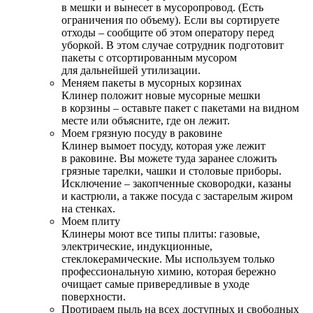
в мешки и вынесет в мусоропровод. (Есть
ограничения по объему). Если вы сортируете
отходы – сообщите об этом оператору перед
уборкой. В этом случае сотрудник подготовит
пакеты с отсортированным мусором
для дальнейшей утилизации.
Меняем пакеты в мусорных корзинах
Клинер положит новые мусорные мешки
в корзины – оставьте пакет с пакетами на видном
месте или объясните, где он лежит.
Моем грязную посуду в раковине
Клинер вымоет посуду, которая уже лежит
в раковине. Вы можете туда заранее сложить
грязные тарелки, чашки и столовые приборы.
Исключение – закопченные сковородки, казаны
и кастрюли, а также посуда с застарелым жиром
на стенках.
Моем плиту
Клинеры моют все типы плиты: газовые,
электрические, индукционные,
стеклокерамические. Мы используем только
профессиональную химию, которая бережно
очищает самые привередливые в уходе
поверхности.
Протираем пыль на всех доступных и свободных