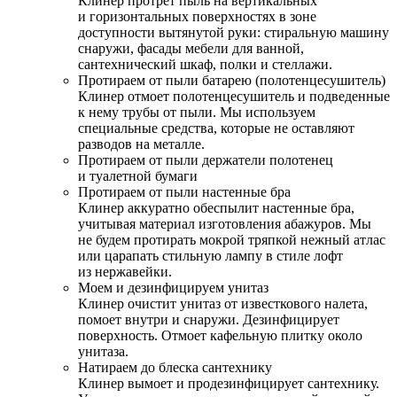
Клинер протрет пыль на вертикальных
и горизонтальных поверхностях в зоне
доступности вытянутой руки: стиральную машину
снаружи, фасады мебели для ванной,
сантехнический шкаф, полки и стеллажи.
Протираем от пыли батарею (полотенцесушитель)
Клинер отмоет полотенцесушитель и подведенные
к нему трубы от пыли. Мы используем
специальные средства, которые не оставляют
разводов на металле.
Протираем от пыли держатели полотенец
и туалетной бумаги
Протираем от пыли настенные бра
Клинер аккуратно обеспылит настенные бра,
учитывая материал изготовления абажуров. Мы
не будем протирать мокрой тряпкой нежный атлас
или царапать стильную лампу в стиле лофт
из нержавейки.
Моем и дезинфицируем унитаз
Клинер очистит унитаз от известкового налета,
помоет внутри и снаружи. Дезинфицирует
поверхность. Отмоет кафельную плитку около
унитаза.
Натираем до блеска сантехнику
Клинер вымоет и продезинфицирует сантехнику.