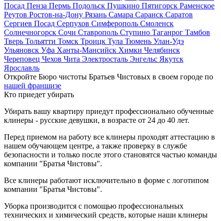
Посад
Пенза
Пермь
Подольск
Пушкино
Пятигорск
Раменское
Реутов
Ростов-на-Дону
Рязань
Самара
Саранск
Саратов
Сергиев Посад
Серпухов
Симферополь
Смоленск
Солнечногорск
Сочи
Ставрополь
Ступино
Таганрог
Тамбов
Тверь
Тольятти
Томск
Троицк
Тула
Тюмень
Улан-Удэ
Ульяновск
Уфа
Ханты-Мансийск
Химки
Челябинск
Череповец
Чехов
Чита
Электросталь
Энгельс
Якутск
Ярославль
Откройте Бюро чистоты Братьев Чистовых в своем городе по
нашей франшизе
Кто приедет убирать
Убирать вашу квартиру приедут профессионально обученные
клинеры - русские девушки, в возрасте от 24 до 40 лет.
Перед приемом на работу все клинеры проходят аттестацию в
нашем обучающем центре, а также проверку в службе
безопасности и только после этого становятся частью команды
компании "Братья Чистовы".
Все клинеры работают исключительно в форме с логотипом
компании "Братья Чистовы".
Уборка производится с помощью профессиональных
технических и химический средств, которые наши клинеры