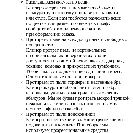
Раскладываем аккуратно вещи
Клинер соберет вещи по комнатам. Сложит
в аккуратную стопочку и оставит на кровати
или стуле. Если вам требуется разложить вещи
по цветам или развесить одежду в шкафу –
сообщите об этом нашему оператору
при оформлении заказа.
Протираем пыль на всех доступных и свободных
поверхностях
Клинер протрет пыль на вертикальных
и горизонтальных поверхностях в зоне
доступности вытянутой руки: шкафах, дверцах,
технике, комодах и прикроватных тумбочках.
Уберет пыль с подлокотников диванов и кресел.
Очистит книжные полки и этажерки.
Протираем от пыли торшеры и настенные бра
Клинер аккуратно обеспылит настенные бра
и торшеры, учитывая материал изготовления
абажуров. Мы не будем протирать мокрой тряпкой
нежный атлас или царапать стильную лампу
в стиле лофт из нержавейки.
Протираем от пыли подоконники
Клинер протрет сухой и влажной тряпочкой все
подоконники в комнате. При уборке мы
используем профессиональные средства,