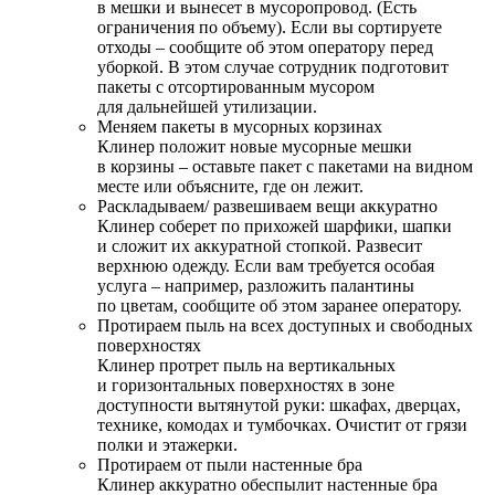
в мешки и вынесет в мусоропровод. (Есть
ограничения по объему). Если вы сортируете
отходы – сообщите об этом оператору перед
уборкой. В этом случае сотрудник подготовит
пакеты с отсортированным мусором
для дальнейшей утилизации.
Меняем пакеты в мусорных корзинах
Клинер положит новые мусорные мешки
в корзины – оставьте пакет с пакетами на видном
месте или объясните, где он лежит.
Раскладываем/ развешиваем вещи аккуратно
Клинер соберет по прихожей шарфики, шапки
и сложит их аккуратной стопкой. Развесит
верхнюю одежду. Если вам требуется особая
услуга – например, разложить палантины
по цветам, сообщите об этом заранее оператору.
Протираем пыль на всех доступных и свободных
поверхностях
Клинер протрет пыль на вертикальных
и горизонтальных поверхностях в зоне
доступности вытянутой руки: шкафах, дверцах,
технике, комодах и тумбочках. Очистит от грязи
полки и этажерки.
Протираем от пыли настенные бра
Клинер аккуратно обеспылит настенные бра