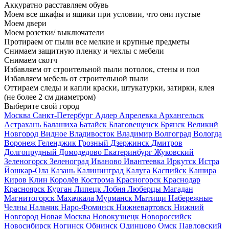
Аккуратно расставляем обувь
Моем все шкафы и ящики при условии, что они пустые
Моем двери
Моем розетки/ выключатели
Протираем от пыли все мелкие и крупные предметы
Снимаем защитную пленку и чехлы с мебели
Снимаем скотч
Избавляем от строительной пыли потолок, стены и пол
Избавляем мебель от строительной пыли
Оттираем следы и капли краски, штукатурки, затирки, клея
(не более 2 см диаметром)
Выберите свой город
Москва
Санкт-Петербург
Адлер
Апрелевка
Архангельск
Астрахань
Балашиха
Батайск
Благовещенск
Брянск
Великий
Новгород
Видное
Владивосток
Владимир
Волгоград
Вологда
Воронеж
Геленджик
Грозный
Дзержинск
Дмитров
Долгопрудный
Домодедово
Екатеринбург
Жуковский
Зеленогорск
Зеленоград
Иваново
Ивантеевка
Иркутск
Истра
Йошкар-Ола
Казань
Калининград
Калуга
Каспийск
Кашира
Киров
Клин
Королёв
Кострома
Красногорск
Краснодар
Красноярск
Курган
Липецк
Лобня
Люберцы
Магадан
Магнитогорск
Махачкала
Мурманск
Мытищи
Набережные
Челны
Нальчик
Наро-Фоминск
Нижневартовск
Нижний
Новгород
Новая Москва
Новокузнецк
Новороссийск
Новосибирск
Ногинск
Обнинск
Одинцово
Омск
Павловский