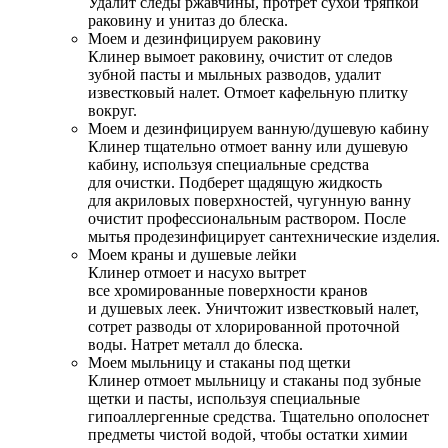
Удалит следы ржавчины, протрет сухой тряпкой
раковину и унитаз до блеска.
Моем и дезинфицируем раковину
Клинер вымоет раковину, очистит от следов
зубной пасты и мыльных разводов, удалит
известковый налет. Отмоет кафельную плитку
вокруг.
Моем и дезинфицируем ванную/душевую кабину
Клинер тщательно отмоет ванну или душевую
кабину, используя специальные средства
для очистки. Подберет щадящую жидкость
для акриловых поверхностей, чугунную ванну
очистит профессиональным раствором. После
мытья продезинфицирует сантехнические изделия.
Моем краны и душевые лейки
Клинер отмоет и насухо вытрет
все хромированные поверхности кранов
и душевых леек. Уничтожит известковый налет,
сотрет разводы от хлорированной проточной
воды. Натрет металл до блеска.
Моем мыльницу и стаканы под щетки
Клинер отмоет мыльницу и стаканы под зубные
щетки и пасты, используя специальные
гипоаллергенные средства. Тщательно ополоснет
предметы чистой водой, чтобы остатки химии