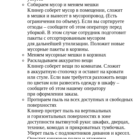
Собираем мусор и меняем мешки
Клинер соберет мусор в помещении, сложит
в мешки и вынесет в мусоропровод. (Есть
ограничения по объему). Если вы сортируете
отходы – сообщите об этом оператору перед
уборкой. В этом случае сотрудник подготовит
пакеты с отсортированным мусором
для дальнейшей утилизации. Положит новые
мусорные пакеты в корзины.
Меняем мусорные мешки в корзинах
Раскладываем аккуратно вещи
Клинер соберет вещи по комнатам. Сложит
в аккуратную стопочку и оставит на кровати
или стуле. Если вам требуется разложить вещи
по цветам или развесить одежду в шкафу –
сообщите об этом нашему оператору
при оформлении заказа.
Протираем пыль на всех доступных и свободных
поверхностях
Клинер протрет пыль на вертикальных
и горизонтальных поверхностях в зоне
доступности вытянутой руки: шкафах, дверцах,
технике, комодах и прикроватных тумбочках.
Уберет пыль с подлокотников диванов и кресел.
Очистит книжные полки и этажерки.