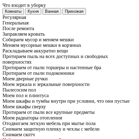
Что входит в уборку
Регу­лярная
Гене­ральная
После ремонта
Заправляем кровать
Собираем мусор и меняем мешки
Меняем мусорные мешки в корзинах
Раскладываем аккуратно вещи
Протираем пыль на всех доступных и свободных
поверхностях
Протираем от пыли торшеры и настенные бра
Протираем от пыли подоконники
Моем дверные ручки
Моем зеркала и зеркальные поверхности
Пылесосим пол
Моем пол и плинтуса
Моем шкафы и тумбы внутри при условии, что они пустые
Моем шкафы сверху
Протираем от пыли все крупные предметы
Моем радиаторы отопления
Отодвигаем легкую мебель при мытье пола
Снимаем защитную пленку и чехлы с мебели
Снимаем скотч