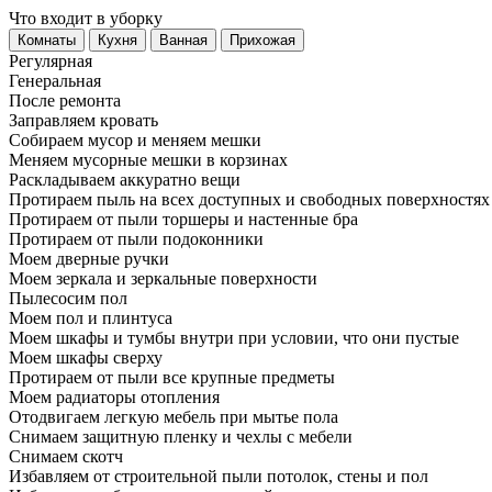
Что входит в уборку
Регу­лярная
Гене­ральная
После ремонта
Заправляем кровать
Собираем мусор и меняем мешки
Меняем мусорные мешки в корзинах
Раскладываем аккуратно вещи
Протираем пыль на всех доступных и свободных поверхностях
Протираем от пыли торшеры и настенные бра
Протираем от пыли подоконники
Моем дверные ручки
Моем зеркала и зеркальные поверхности
Пылесосим пол
Моем пол и плинтуса
Моем шкафы и тумбы внутри при условии, что они пустые
Моем шкафы сверху
Протираем от пыли все крупные предметы
Моем радиаторы отопления
Отодвигаем легкую мебель при мытье пола
Снимаем защитную пленку и чехлы с мебели
Снимаем скотч
Избавляем от строительной пыли потолок, стены и пол