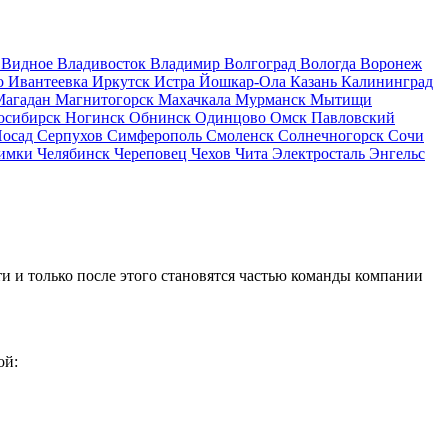
д
Видное
Владивосток
Владимир
Волгоград
Вологда
Воронеж
о
Ивантеевка
Иркутск
Истра
Йошкар-Ола
Казань
Калининград
Магадан
Магнитогорск
Махачкала
Мурманск
Мытищи
осибирск
Ногинск
Обнинск
Одинцово
Омск
Павловский
Посад
Серпухов
Симферополь
Смоленск
Солнечногорск
Сочи
имки
Челябинск
Череповец
Чехов
Чита
Электросталь
Энгельс
и и только после этого становятся частью команды компании
ой: