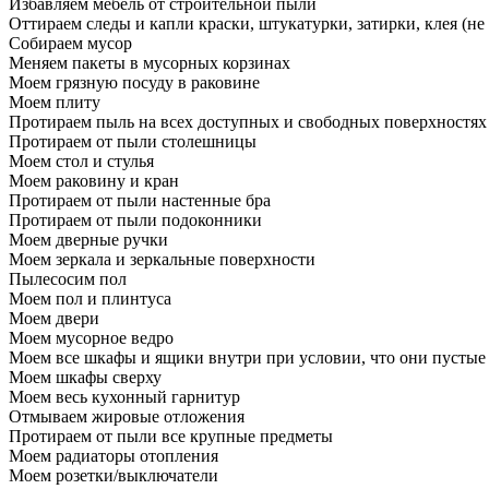
Избавляем мебель от строительной пыли
Оттираем следы и капли краски, штукатурки, затирки, клея (не
Собираем мусор
Меняем пакеты в мусорных корзинах
Моем грязную посуду в раковине
Моем плиту
Протираем пыль на всех доступных и свободных поверхностях
Протираем от пыли столешницы
Моем стол и стулья
Моем раковину и кран
Протираем от пыли настенные бра
Протираем от пыли подоконники
Моем дверные ручки
Моем зеркала и зеркальные поверхности
Пылесосим пол
Моем пол и плинтуса
Моем двери
Моем мусорное ведро
Моем все шкафы и ящики внутри при условии, что они пустые
Моем шкафы сверху
Моем весь кухонный гарнитур
Отмываем жировые отложения
Протираем от пыли все крупные предметы
Моем радиаторы отопления
Моем розетки/выключатели