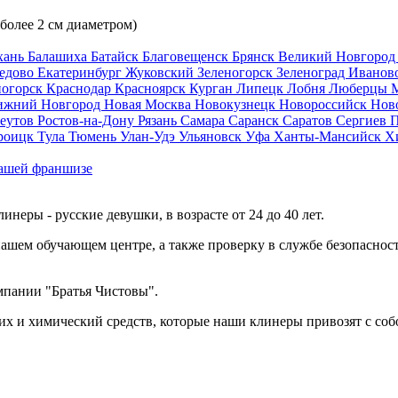
 более 2 см диаметром)
хань
Балашиха
Батайск
Благовещенск
Брянск
Великий Новгоро
едово
Екатеринбург
Жуковский
Зеленогорск
Зеленоград
Иванов
ногорск
Краснодар
Красноярск
Курган
Липецк
Лобня
Люберцы
ижний Новгород
Новая Москва
Новокузнецк
Новороссийск
Нов
еутов
Ростов-на-Дону
Рязань
Самара
Саранск
Саратов
Сергиев 
роицк
Тула
Тюмень
Улан-Удэ
Ульяновск
Уфа
Ханты-Мансийск
Х
ашей франшизе
еры - русские девушки, в возрасте от 24 до 40 лет.
ашем обучающем центре, а также проверку в службе безопасност
мпании "Братья Чистовы".
х и химический средств, которые наши клинеры привозят с соб