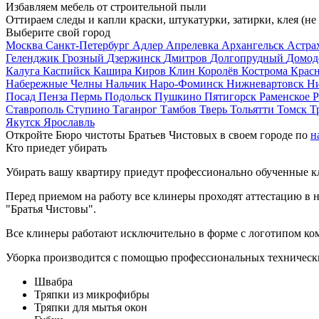
Избавляем мебель от строительной пыли
Оттираем следы и капли краски, штукатурки, затирки, клея (не
Выберите свой город
Москва
Санкт-Петербург
Адлер
Апрелевка
Архангельск
Астра
Геленджик
Грозный
Дзержинск
Дмитров
Долгопрудный
Домод
Калуга
Каспийск
Кашира
Киров
Клин
Королёв
Кострома
Крас
Набережные Челны
Нальчик
Наро-Фоминск
Нижневартовск
Н
Посад
Пенза
Пермь
Подольск
Пушкино
Пятигорск
Раменское
Р
Ставрополь
Ступино
Таганрог
Тамбов
Тверь
Тольятти
Томск
Т
Якутск
Ярославль
Откройте Бюро чистоты Братьев Чистовых в своем городе по
н
Кто приедет убирать
Убирать вашу квартиру приедут профессионально обученные клин
Перед приемом на работу все клинеры проходят аттестацию в н
"Братья Чистовы".
Все клинеры работают исключительно в форме с логотипом ко
Уборка производится с помощью профессиональных технически
Швабра
Тряпки из микрофибры
Тряпки для мытья окон