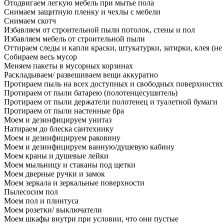
Отодвигаем легкую мебель при мытье пола
Снимаем защитную пленку и чехлы с мебели
Снимаем скотч
Избавляем от строительной пыли потолок, стены и пол
Избавляем мебель от строительной пыли
Оттираем следы и капли краски, штукатурки, затирки, клея (не
Собираем весь мусор
Меняем пакеты в мусорных корзинах
Раскладываем/ развешиваем вещи аккуратно
Протираем пыль на всех доступных и свободных поверхностях
Протираем от пыли батарею (полотенцесушитель)
Протираем от пыли держатели полотенец и туалетной бумаги
Протираем от пыли настенные бра
Моем и дезинфицируем унитаз
Натираем до блеска сантехнику
Моем и дезинфицируем раковину
Моем и дезинфицируем ванную/душевую кабину
Моем краны и душевые лейки
Моем мыльницу и стаканы под щетки
Моем дверные ручки и замок
Моем зеркала и зеркальные поверхности
Пылесосим пол
Моем пол и плинтуса
Моем розетки/ выключатели
Моем шкафы внутри при условии, что они пустые