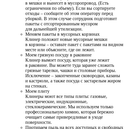
в мешки и вынесет в мусоропровод. (Есть
ограничения по объему). Если вы сортируете
отходы – сообщите об этом оператору перед
уборкой. В этом случае сотрудник подготовит
пакеты с отсортированным мусором
для дальнейшей утилизации.
Меняем пакеты в мусорных корзинах
Клинер положит новые мусорные мешки
в корзины – оставьте пакет с пакетами на видном
месте или объясните, где он лежит.
Моем грязную посуду в раковине
Клинер вымоет посуду, которая уже лежит
в раковине. Вы можете туда заранее сложить
грязные тарелки, чашки и столовые приборы.
Исключение – закопченные сковородки, казаны
и кастрюли, а также посуда с застарелым жиром
на стенках.
Моем плиту
Клинеры моют все типы плиты: газовые,
электрические, индукционные,
стеклокерамические. Мы используем только
профессиональную химию, которая бережно
очищает самые привередливые в уходе
поверхности.
Протираем пыль на всех доступных и свободных