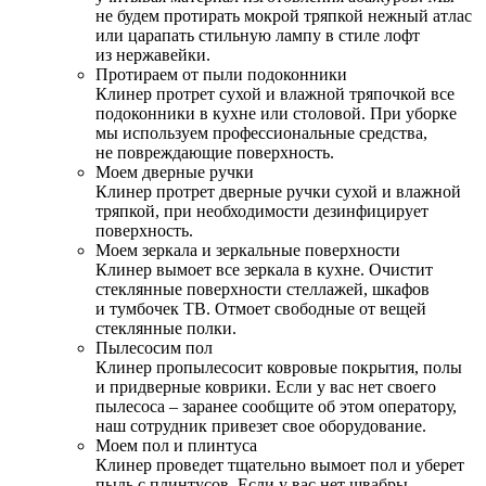
не будем протирать мокрой тряпкой нежный атлас
или царапать стильную лампу в стиле лофт
из нержавейки.
Протираем от пыли подоконники
Клинер протрет сухой и влажной тряпочкой все
подоконники в кухне или столовой. При уборке
мы используем профессиональные средства,
не повреждающие поверхность.
Моем дверные ручки
Клинер протрет дверные ручки сухой и влажной
тряпкой, при необходимости дезинфицирует
поверхность.
Моем зеркала и зеркальные поверхности
Клинер вымоет все зеркала в кухне. Очистит
стеклянные поверхности стеллажей, шкафов
и тумбочек ТВ. Отмоет свободные от вещей
стеклянные полки.
Пылесосим пол
Клинер пропылесосит ковровые покрытия, полы
и придверные коврики. Если у вас нет своего
пылесоса – заранее сообщите об этом оператору,
наш сотрудник привезет свое оборудование.
Моем пол и плинтуса
Клинер проведет тщательно вымоет пол и уберет
пыль с плинтусов. Если у вас нет швабры –