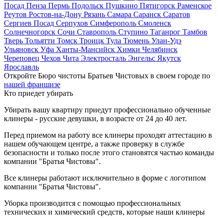
Посад
Пенза
Пермь
Подольск
Пушкино
Пятигорск
Раменское
Реутов
Ростов-на-Дону
Рязань
Самара
Саранск
Саратов
Сергиев Посад
Серпухов
Симферополь
Смоленск
Солнечногорск
Сочи
Ставрополь
Ступино
Таганрог
Тамбов
Тверь
Тольятти
Томск
Троицк
Тула
Тюмень
Улан-Удэ
Ульяновск
Уфа
Ханты-Мансийск
Химки
Челябинск
Череповец
Чехов
Чита
Электросталь
Энгельс
Якутск
Ярославль
Откройте Бюро чистоты Братьев Чистовых в своем городе по
нашей франшизе
Кто приедет убирать
Убирать вашу квартиру приедут профессионально обученные
клинеры - русские девушки, в возрасте от 24 до 40 лет.
Перед приемом на работу все клинеры проходят аттестацию в
нашем обучающем центре, а также проверку в службе
безопасности и только после этого становятся частью команды
компании "Братья Чистовы".
Все клинеры работают исключительно в форме с логотипом
компании "Братья Чистовы".
Уборка производится с помощью профессиональных
технических и химический средств, которые наши клинеры