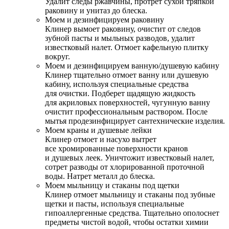
Удалит следы ржавчины, протрет сухой тряпкой
раковину и унитаз до блеска.
Моем и дезинфицируем раковину
Клинер вымоет раковину, очистит от следов
зубной пасты и мыльных разводов, удалит
известковый налет. Отмоет кафельную плитку
вокруг.
Моем и дезинфицируем ванную/душевую кабину
Клинер тщательно отмоет ванну или душевую
кабину, используя специальные средства
для очистки. Подберет щадящую жидкость
для акриловых поверхностей, чугунную ванну
очистит профессиональным раствором. После
мытья продезинфицирует сантехнические изделия.
Моем краны и душевые лейки
Клинер отмоет и насухо вытрет
все хромированные поверхности кранов
и душевых леек. Уничтожит известковый налет,
сотрет разводы от хлорированной проточной
воды. Натрет металл до блеска.
Моем мыльницу и стаканы под щетки
Клинер отмоет мыльницу и стаканы под зубные
щетки и пасты, используя специальные
гипоаллергенные средства. Тщательно ополоснет
предметы чистой водой, чтобы остатки химии