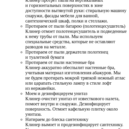
Клинер протрет пыль на вертикальных
и горизонтальных поверхностях в зоне
доступности вытянутой руки: стиральную машину
снаружи, фасады мебели для ванной,
сантехнический шкаф, полки и стеллажи.
Протираем от пыли батарею (полотенцесушитель)
Клинер отмоет полотенцесушитель и подведенные
к нему трубы от пыли. Мы используем
специальные средства, которые не оставляют
разводов на металле.
Протираем от пыли держатели полотенец
и туалетной бумаги
Протираем от пыли настенные бра
Клинер аккуратно обеспылит настенные бра,
учитывая материал изготовления абажуров. Мы
не будем протирать мокрой тряпкой нежный атлас
или царапать стильную лампу в стиле лофт
из нержавейки.
Моем и дезинфицируем унитаз
Клинер очистит унитаз от известкового налета,
помоет внутри и снаружи. Дезинфицирует
поверхность. Отмоет кафельную плитку около
унитаза.
Натираем до блеска сантехнику
Клинер вымоет и продезинфицирует сантехнику.