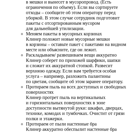
в мешки и вынесет в мусоропровод. (Есть
ограничения по объему). Если вы сортируете
отходы – сообщите об этом оператору перед
уборкой. В этом случае сотрудник подготовит
пакеты с отсортированным мусором
для дальнейшей утилизации.
Меняем пакеты в мусорных корзинах
Клинер положит новые мусорные мешки
в корзины – оставьте пакет с пакетами на видном
месте или объясните, где он лежит.
Раскладываем/ развешиваем вещи аккуратно
Клинер соберет по прихожей шарфики, шапки
и сложит их аккуратной стопкой. Развесит
верхнюю одежду. Если вам требуется особая
услуга – например, разложить палантины
по цветам, сообщите об этом заранее оператору.
Протираем пыль на всех доступных и свободных
поверхностях
Клинер протрет пыль на вертикальных
и горизонтальных поверхностях в зоне
доступности вытянутой руки: шкафах, дверцах,
технике, комодах и тумбочках. Очистит от грязи
полки и этажерки.
Протираем от пыли настенные бра
Клинер аккуратно обеспылит настенные бра