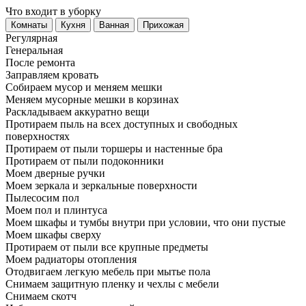
Что входит в уборку
Регу­лярная
Гене­ральная
После ремонта
Заправляем кровать
Собираем мусор и меняем мешки
Меняем мусорные мешки в корзинах
Раскладываем аккуратно вещи
Протираем пыль на всех доступных и свободных
поверхностях
Протираем от пыли торшеры и настенные бра
Протираем от пыли подоконники
Моем дверные ручки
Моем зеркала и зеркальные поверхности
Пылесосим пол
Моем пол и плинтуса
Моем шкафы и тумбы внутри при условии, что они пустые
Моем шкафы сверху
Протираем от пыли все крупные предметы
Моем радиаторы отопления
Отодвигаем легкую мебель при мытье пола
Снимаем защитную пленку и чехлы с мебели
Снимаем скотч