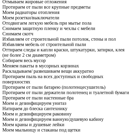
Отмываем жировые отложения
Протираем от пыли все крупные предметы
Моем радиаторы отопления
Моем розетки/выключатели
Отодвигаем легкую мебель при мытье пола
Снимаем защитную пленку и чехлы с мебели
Снимаем скотч
Избавляем от строительной пыли потолок, стены и пол
Избавляем мебель от строительной пыли
Оттираем следы и капли краски, штукатурки, затирки, клея
(не более 2 см диаметром)
Собираем весь мусор
Меняем пакеты в мусорных корзинах
Раскладываем/ развешиваем вещи аккуратно
Протираем пыль на всех доступных и свободных
поверхностях
Протираем от пыли батарею (полотенцесушитель)
Протираем от пыли держатели полотенец и туалетной бумаги
Протираем от пыли настенные бра
Моем и дезинфицируем унитаз
Натираем до блеска сантехнику
Моем и дезинфицируем раковину
Моем и дезинфицируем ванную/душевую кабину
Моем краны и душевые лейки
Моем мыльницу и стаканы под щетки