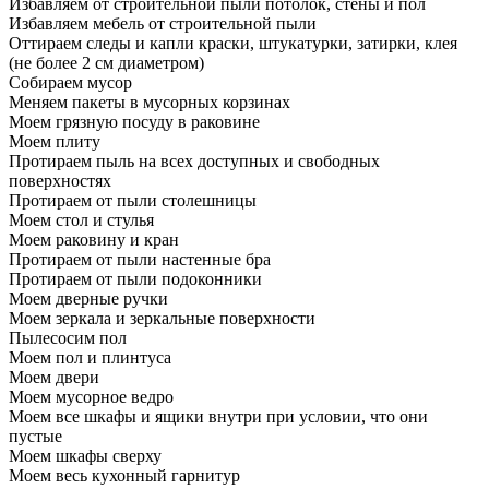
Избавляем от строительной пыли потолок, стены и пол
Избавляем мебель от строительной пыли
Оттираем следы и капли краски, штукатурки, затирки, клея
(не более 2 см диаметром)
Собираем мусор
Меняем пакеты в мусорных корзинах
Моем грязную посуду в раковине
Моем плиту
Протираем пыль на всех доступных и свободных
поверхностях
Протираем от пыли столешницы
Моем стол и стулья
Моем раковину и кран
Протираем от пыли настенные бра
Протираем от пыли подоконники
Моем дверные ручки
Моем зеркала и зеркальные поверхности
Пылесосим пол
Моем пол и плинтуса
Моем двери
Моем мусорное ведро
Моем все шкафы и ящики внутри при условии, что они
пустые
Моем шкафы сверху
Моем весь кухонный гарнитур