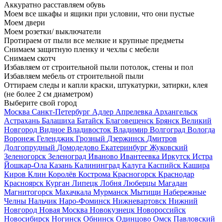
Аккуратно расставляем обувь
Моем все шкафы и ящики при условии, что они пустые
Моем двери
Моем розетки/ выключатели
Протираем от пыли все мелкие и крупные предметы
Снимаем защитную пленку и чехлы с мебели
Снимаем скотч
Избавляем от строительной пыли потолок, стены и пол
Избавляем мебель от строительной пыли
Оттираем следы и капли краски, штукатурки, затирки, клея
(не более 2 см диаметром)
Выберите свой город
Москва
Санкт-Петербург
Адлер
Апрелевка
Архангельск
Астрахань
Балашиха
Батайск
Благовещенск
Брянск
Великий
Новгород
Видное
Владивосток
Владимир
Волгоград
Вологда
Воронеж
Геленджик
Грозный
Дзержинск
Дмитров
Долгопрудный
Домодедово
Екатеринбург
Жуковский
Зеленогорск
Зеленоград
Иваново
Ивантеевка
Иркутск
Истра
Йошкар-Ола
Казань
Калининград
Калуга
Каспийск
Кашира
Киров
Клин
Королёв
Кострома
Красногорск
Краснодар
Красноярск
Курган
Липецк
Лобня
Люберцы
Магадан
Магнитогорск
Махачкала
Мурманск
Мытищи
Набережные
Челны
Нальчик
Наро-Фоминск
Нижневартовск
Нижний
Новгород
Новая Москва
Новокузнецк
Новороссийск
Новосибирск
Ногинск
Обнинск
Одинцово
Омск
Павловский