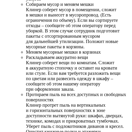
Собираем мусор и меняем мешки
Клинер соберет мусор в помещении, сложит
в мешки и вынесет в мусоропровод. (Есть
ограничения по объему). Если вы сортируете
отходы – сообщите об этом оператору перед
уборкой. В этом случае сотрудник подготовит
пакеты с отсортированным мусором
для дальнейшей утилизации. Положит новые
мусорные пакеты в корзины.
Меняем мусорные мешки в корзинах
Раскладываем аккуратно вещи
Клинер соберет вещи по комнатам. Сложит
в аккуратную стопочку и оставит на кровати
или стуле. Если вам требуется разложить вещи
по цветам или развесить одежду в шкафу –
сообщите об этом нашему оператору
при оформлении заказа.
Протираем пыль на всех доступных и свободных
поверхностях
Клинер протрет пыль на вертикальных
и горизонтальных поверхностях в зоне
доступности вытянутой руки: шкафах, дверцах,
технике, комодах и прикроватных тумбочках.
Уберет пыль с подлокотников диванов и кресел.
Очистит книжные полки и этажерки.