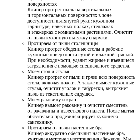
поверхностях
Клинер протрет пыль на вертикальных
и горизонтальных поверхностях в зоне
доступности вытянутой руки: кухонном
гарнитуре, навесных полках, стеллажах
и этажерках с комнатными растениями. Очистит
от пыли кухонную вытяжку снаружи.
Протираем от пыли столешницы
Клинер протрет обеденные столы и рабочие
кухонные поверхности сухой и влажной тряпкой.
При необходимости, удалит жирные и въевшиеся
загрязнения с помощью специального средства.
Моем стол и стулья
Клинер протрет от пыли и грязи всю поверхность
стола, включая ножки. А также вымоет кухонные
стулья, очистит уголок и табуретки, вытряхнет
пыль из текстильных сидушек.
Моем раковину и кран
Клинер вымоет раковину и очистит смеситель
от ржавчины и известкового налета. После мытья
обязательно продезинфицирует кухонную
сантехнику.
Протираем от пыли настенные бра
Клинер аккуратно обеспылит настенные бра,
учитывая материал изготовления абажуров. Мы