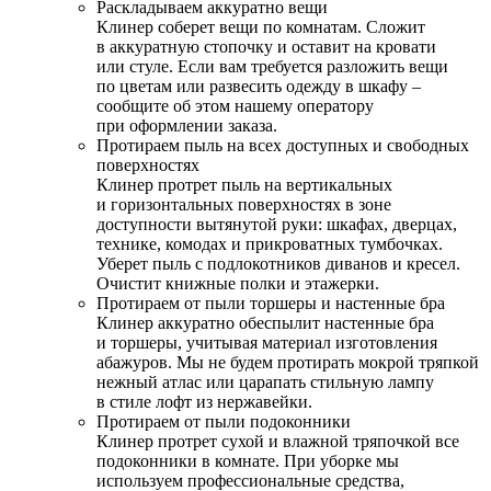
Раскладываем аккуратно вещи
Клинер соберет вещи по комнатам. Сложит
в аккуратную стопочку и оставит на кровати
или стуле. Если вам требуется разложить вещи
по цветам или развесить одежду в шкафу –
сообщите об этом нашему оператору
при оформлении заказа.
Протираем пыль на всех доступных и свободных
поверхностях
Клинер протрет пыль на вертикальных
и горизонтальных поверхностях в зоне
доступности вытянутой руки: шкафах, дверцах,
технике, комодах и прикроватных тумбочках.
Уберет пыль с подлокотников диванов и кресел.
Очистит книжные полки и этажерки.
Протираем от пыли торшеры и настенные бра
Клинер аккуратно обеспылит настенные бра
и торшеры, учитывая материал изготовления
абажуров. Мы не будем протирать мокрой тряпкой
нежный атлас или царапать стильную лампу
в стиле лофт из нержавейки.
Протираем от пыли подоконники
Клинер протрет сухой и влажной тряпочкой все
подоконники в комнате. При уборке мы
используем профессиональные средства,