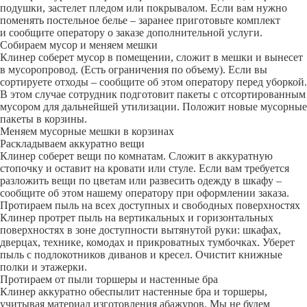
подушки, застелет пледом или покрывалом. Если вам нужно
поменять постельное белье – заранее приготовьте комплект
и сообщите оператору о заказе дополнительной услуги.
Собираем мусор и меняем мешки
Клинер соберет мусор в помещении, сложит в мешки и вынесет
в мусоропровод. (Есть ограничения по объему). Если вы
сортируете отходы – сообщите об этом оператору перед уборкой.
В этом случае сотрудник подготовит пакеты с отсортированным
мусором для дальнейшей утилизации. Положит новые мусорные
пакеты в корзины.
Меняем мусорные мешки в корзинах
Раскладываем аккуратно вещи
Клинер соберет вещи по комнатам. Сложит в аккуратную
стопочку и оставит на кровати или стуле. Если вам требуется
разложить вещи по цветам или развесить одежду в шкафу –
сообщите об этом нашему оператору при оформлении заказа.
Протираем пыль на всех доступных и свободных поверхностях
Клинер протрет пыль на вертикальных и горизонтальных
поверхностях в зоне доступности вытянутой руки: шкафах,
дверцах, технике, комодах и прикроватных тумбочках. Уберет
пыль с подлокотников диванов и кресел. Очистит книжные
полки и этажерки.
Протираем от пыли торшеры и настенные бра
Клинер аккуратно обеспылит настенные бра и торшеры,
учитывая материал изготовления абажуров. Мы не будем