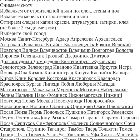
Снимаем скотч
Избавляем от строительной пыли потолок, стены и пол
Избавляем мебель от строительной пыли
Оттираем следы и капли краски, штукатурки, затирки, клея
(не более 2 см диаметром)
Выберите свой город
Москва
Санкт-Петербург
Адлер
Апрелевка
Архангельск
Астрахань
Балашиха
Батайск
Благовещенск
Брянск
Великий
Новгород
Видное
Владивосток
Владимир
Волгоград
Вологда
Воронеж
Геленджик
Грозный
Дзержинск
Дмитров
Долгопрудный
Домодедово
Екатеринбург
Жуковский
Зеленогорск
Зеленоград
Иваново
Ивантеевка
Иркутск
Истра
Йошкар-Ола
Казань
Калининград
Калуга
Каспийск
Кашира
Киров
Клин
Королёв
Кострома
Красногорск
Краснодар
Красноярск
Курган
Липецк
Лобня
Люберцы
Магадан
Магнитогорск
Махачкала
Мурманск
Мытищи
Набережные
Челны
Нальчик
Наро-Фоминск
Нижневартовск
Нижний
Новгород
Новая Москва
Новокузнецк
Новороссийск
Новосибирск
Ногинск
Обнинск
Одинцово
Омск
Павловский
Посад
Пенза
Пермь
Подольск
Пушкино
Пятигорск
Раменское
Реутов
Ростов-на-Дону
Рязань
Самара
Саранск
Саратов
Сергиев
Посад
Серпухов
Симферополь
Смоленск
Солнечногорск
Сочи
Ставрополь
Ступино
Таганрог
Тамбов
Тверь
Тольятти
Томск
Троицк
Тула
Тюмень
Улан-Удэ
Ульяновск
Уфа
Ханты-Мансийск