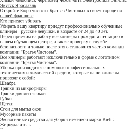
Химки
Челябинск
Череповец
Чехов
Чита
Электросталь
Энгельс
Якутск
Ярославль
Откройте Бюро чистоты Братьев Чистовых в своем городе по
нашей франшизе
Кто приедет убирать
Убирать вашу квартиру приедут профессионально обученные
клинеры - русские девушки, в возрасте от 24 до 40 лет.
Перед приемом на работу все клинеры проходят аттестацию в
нашем обучающем центре, а также проверку в службе
безопасности и только после этого становятся частью команды
компании "Братья Чистовы".
Все клинеры работают исключительно в форме с логотипом
компании "Братья Чистовы".
Уборка производится с помощью профессиональных
технических и химический средств, которые наши клинеры
привозят с собой:
Швабра
Тряпки из микрофибры
Тряпки для мытья окон
Губки
Щетки
Сгон для мытья окон
Мусорные пакеты
Экологичные средства для уборки немецкой марки Kiehl:
Жироудалитель