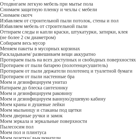
Отодвигаем легкую мебель при мытье пола
Снимаем защитную пленку и чехлы с мебели
Снимаем скотч
Избавляем от строительной пыли потолок, стены и пол
Избавляем мебель от строительной пыли
Оттираем следы и капли краски, штукатурки, затирки, клея
(не более 2 см диаметром)
Собираем весь мусор
Меняем пакеты в мусорных корзинах
Раскладываем/ развешиваем вещи аккуратно
Протираем пыль на всех доступных и свободных поверхностях
Протираем от пыли батарею (полотенцесушитель)
Протираем от пыли держатели полотенец и туалетной бумаги
Протираем от пыли настенные бра
Моем и дезинфицируем унитаз
Натираем до блеска сантехнику
Моем и дезинфицируем раковину
Моем и дезинфицируем ванную/душевую кабину
Моем краны и душевые лейки
Моем мыльницу и стаканы под щетки
Моем дверные ручки и замок
Моем зеркала и зеркальные поверхности
Пылесосим пол
Моем пол и плинтуса
Моем розетки/ выключатели