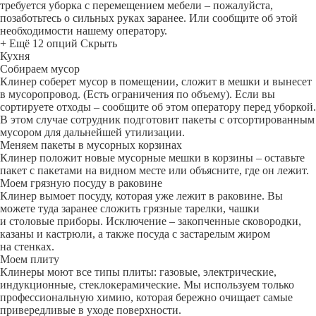
требуется уборка с перемещением мебели – пожалуйста,
позаботьтесь о сильных руках заранее. Или сообщите об этой
необходимости нашему оператору.
+ Ещё 12 опций
Скрыть
Кухня
Собираем мусор
Клинер соберет мусор в помещении, сложит в мешки и вынесет
в мусоропровод. (Есть ограничения по объему). Если вы
сортируете отходы – сообщите об этом оператору перед уборкой.
В этом случае сотрудник подготовит пакеты с отсортированным
мусором для дальнейшей утилизации.
Меняем пакеты в мусорных корзинах
Клинер положит новые мусорные мешки в корзины – оставьте
пакет с пакетами на видном месте или объясните, где он лежит.
Моем грязную посуду в раковине
Клинер вымоет посуду, которая уже лежит в раковине. Вы
можете туда заранее сложить грязные тарелки, чашки
и столовые приборы. Исключение – закопченные сковородки,
казаны и кастрюли, а также посуда с застарелым жиром
на стенках.
Моем плиту
Клинеры моют все типы плиты: газовые, электрические,
индукционные, стеклокерамические. Мы используем только
профессиональную химию, которая бережно очищает самые
привередливые в уходе поверхности.