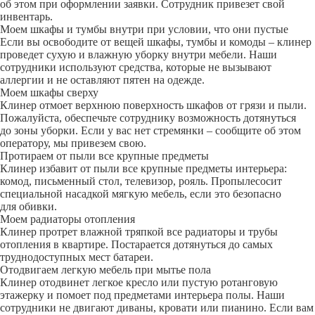
об этом при оформлении заявки. Сотрудник привезет свой
инвентарь.
Моем шкафы и тумбы внутри при условии, что они пустые
Если вы освободите от вещей шкафы, тумбы и комоды – клинер
проведет сухую и влажную уборку внутри мебели. Наши
сотрудники используют средства, которые не вызывают
аллергии и не оставляют пятен на одежде.
Моем шкафы сверху
Клинер отмоет верхнюю поверхность шкафов от грязи и пыли.
Пожалуйста, обеспечьте сотруднику возможность дотянуться
до зоны уборки. Если у вас нет стремянки – сообщите об этом
оператору, мы привезем свою.
Протираем от пыли все крупные предметы
Клинер избавит от пыли все крупные предметы интерьера:
комод, письменный стол, телевизор, рояль. Пропылесосит
специальной насадкой мягкую мебель, если это безопасно
для обивки.
Моем радиаторы отопления
Клинер протрет влажной тряпкой все радиаторы и трубы
отопления в квартире. Постарается дотянуться до самых
труднодоступных мест батареи.
Отодвигаем легкую мебель при мытье пола
Клинер отодвинет легкое кресло или пустую ротанговую
этажерку и помоет под предметами интерьера полы. Наши
сотрудники не двигают диваны, кровати или пианино. Если вам