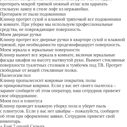
протирать мокрой тряпкой нежный атлас или царапать
стильную лампу в стиле лофт из нержавейки.
Протираем от пыли подоконники
Клинер протрет сухой и влажной тряпочкой все подоконники
в комнате. При уборке мы используем профессиональные
средства, не повреждающие поверхность.
Моем дверные ручки
Клинер протрет все дверные ручки в квартире сухой и влажной
тряпкой, при необходимости продезинфицирует поверхность.
Моем зеркала и зеркальные поверхности
Клинер вымоет все зеркала в комнате, включая зеркальные
фасады шкафов на высоту вытянутой руки. Вымоет стеклянные
поверхности туалетных столиков и тумбочек под ТВ. Протрет
свободные от вещей стеклянные полки.
Пылесосим пол
Клинер пропылесосит ковровые покрытия, полы
и прикроватные коврики. Если у вас нет своего пылесоса –
заранее сообщите об этом оператору, наш сотрудник привезет
свое оборудование.
Моем пол и плинтуса
Клинер проведет влажную уборку пола и уберет пыль
с плинтусов. Если у вас нет швабры – пожалуйста, сообщите
об этом при оформлении заявки. Сотрудник привезет свой
инвентарь.
+ Ещё 7 опций
Скрыть