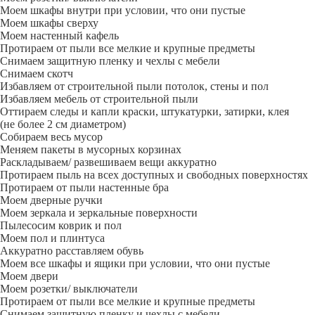
Моем шкафы внутри при условии, что они пустые
Моем шкафы сверху
Моем настенный кафель
Протираем от пыли все мелкие и крупные предметы
Снимаем защитную пленку и чехлы с мебели
Снимаем скотч
Избавляем от строительной пыли потолок, стены и пол
Избавляем мебель от строительной пыли
Оттираем следы и капли краски, штукатурки, затирки, клея
(не более 2 см диаметром)
Собираем весь мусор
Меняем пакеты в мусорных корзинах
Раскладываем/ развешиваем вещи аккуратно
Протираем пыль на всех доступных и свободных поверхностях
Протираем от пыли настенные бра
Моем дверные ручки
Моем зеркала и зеркальные поверхности
Пылесосим коврик и пол
Моем пол и плинтуса
Аккуратно расставляем обувь
Моем все шкафы и ящики при условии, что они пустые
Моем двери
Моем розетки/ выключатели
Протираем от пыли все мелкие и крупные предметы
Снимаем защитную пленку и чехлы с мебели