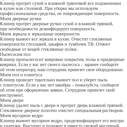
Клинер протрет сухой и влажной тряпочкой все подоконники
в кухне или столовой. При уборке мы используем
профессиональные средства, не повреждающие поверхность.
Моем дверные ручки
Клинер протрет дверные ручки сухой и влажной тряпкой,
при необходимости дезинфицирует поверхность.
Моем зеркала и зеркальные поверхности
Клинер вымоет все зеркала в кухне. Очистит стеклянные
поверхности стеллажей, шкафов и тумбочек ТВ. Отмоет
свободные от вещей стеклянные полки.
Пылесосим пол
Клинер пропылесосит ковровые покрытия, полы и придверные
коврики. Если у вас нет своего пылесоса – заранее сообщите
об этом оператору, наш сотрудник привезет свое оборудование.
Моем пол и плинтуса
Клинер проведет тщательно вымоет пол и уберет пыль
с плинтусов. Если у вас нет швабры – пожалуйста, сообщите
об этом при оформлении заявки. Сотрудник привезет свой
инструмент.
Моем двери
Клинер удалит пыль с двери и протрет дверь влажной тряпкой.
Стеклянное дверное полотно очистит специальным раствором.
Моем мусорное ведро
Клинер вымоет мусорное ведро, продезинфицирует его внутри
и снаружи. Высушит и положит в емкость свежий мусорный