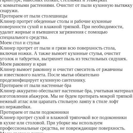
с комнатными растениями. Очистит от пыли кухонную вытяжку
снаружи.
Протираем от пыли столешницы
Клинер протрет обеденные столы и рабочие кухонные
поверхности сухой и влажной тряпкой. При необходимости,
удалит жирные и въевшиеся загрязнения с помощью
специального средства.
Моем стол и стулья
Клинер протрет от пыли и грязи всю поверхность стола,
включая ножки. А также вымоет кухонные стулья, очистит
уголок и табуретки, вытряхнет пыль из текстильных сидушек.
Моем раковину и кран
Клинер вымоет раковину и очистит смеситель от ржавчины
и известкового налета. После мытья обязательно
продезинфицирует кухонную сантехнику.
Протираем от пыли настенные бра
Клинер аккуратно обеспылит настенные бра, учитывая материал
изготовления абажуров. Мы не будем протирать мокрой тряпкой
нежный атлас или царапать стильную лампу в стиле лофт
из нержавейки.
Протираем от пыли подоконники
Клинер протрет сухой и влажной тряпочкой все подоконники
в кухне или столовой. При уборке мы используем
профессиональные средства, не повреждающие поверхность.