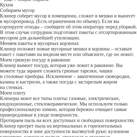
Кухня
Собираем мусор
Клинер соберет мусор в помещении, сложит в мешки и вынесет
в мусоропровод. (Есть ограничения по объему). Если вы
сортируете отходы – сообщите об этом оператору перед уборкой.
В этом случае сотрудник подготовит пакеты с отсортированным
мусором для дальнейшей утилизации.
Меняем пакеты в мусорных корзинах
Клинер положит новые мусорные мешки в корзины – оставьте
пакет с пакетами на видном месте или объясните, где он лежит.
Моем грязную посуду в раковине
Клинер вымоет посуду, которая уже лежит в раковине. Вы
можете туда заранее сложить грязные тарелки, чашки
и столовые приборы. Исключение – закопченные сковородки,
казаны и кастрюли, а также посуда с застарелым жиром
на стенках.
Моем плиту
Клинеры моют все типы плиты: газовые, электрические,
индукционные, стеклокерамические. Мы используем только
профессиональную химию, которая бережно очищает самые
привередливые в уходе поверхности.
Протираем пыль на всех доступных и свободных поверхностях
Клинер протрет пыль на вертикальных и горизонтальных
поверхностях в зоне доступности вытянутой руки: кухонном
гарнитуре, навесных полках, стеллажах и этажерках