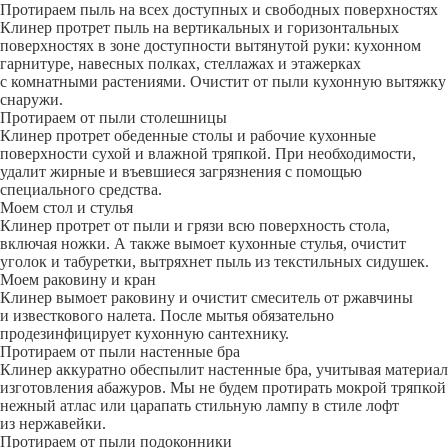
Протираем пыль на всех доступных и свободных поверхностях
Клинер протрет пыль на вертикальных и горизонтальных
поверхностях в зоне доступности вытянутой руки: кухонном
гарнитуре, навесных полках, стеллажах и этажерках
с комнатными растениями. Очистит от пыли кухонную вытяжку
снаружи.
Протираем от пыли столешницы
Клинер протрет обеденные столы и рабочие кухонные
поверхности сухой и влажной тряпкой. При необходимости,
удалит жирные и въевшиеся загрязнения с помощью
специального средства.
Моем стол и стулья
Клинер протрет от пыли и грязи всю поверхность стола,
включая ножки. А также вымоет кухонные стулья, очистит
уголок и табуретки, вытряхнет пыль из текстильных сидушек.
Моем раковину и кран
Клинер вымоет раковину и очистит смеситель от ржавчины
и известкового налета. После мытья обязательно
продезинфицирует кухонную сантехнику.
Протираем от пыли настенные бра
Клинер аккуратно обеспылит настенные бра, учитывая материал
изготовления абажуров. Мы не будем протирать мокрой тряпкой
нежный атлас или царапать стильную лампу в стиле лофт
из нержавейки.
Протираем от пыли подоконники