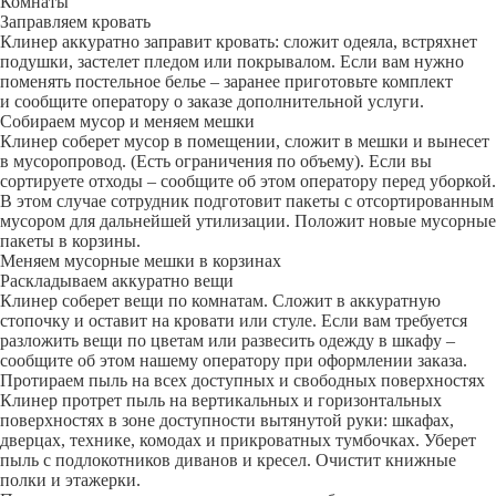
Комнаты
Заправляем кровать
Клинер аккуратно заправит кровать: сложит одеяла, встряхнет
подушки, застелет пледом или покрывалом. Если вам нужно
поменять постельное белье – заранее приготовьте комплект
и сообщите оператору о заказе дополнительной услуги.
Собираем мусор и меняем мешки
Клинер соберет мусор в помещении, сложит в мешки и вынесет
в мусоропровод. (Есть ограничения по объему). Если вы
сортируете отходы – сообщите об этом оператору перед уборкой.
В этом случае сотрудник подготовит пакеты с отсортированным
мусором для дальнейшей утилизации. Положит новые мусорные
пакеты в корзины.
Меняем мусорные мешки в корзинах
Раскладываем аккуратно вещи
Клинер соберет вещи по комнатам. Сложит в аккуратную
стопочку и оставит на кровати или стуле. Если вам требуется
разложить вещи по цветам или развесить одежду в шкафу –
сообщите об этом нашему оператору при оформлении заказа.
Протираем пыль на всех доступных и свободных поверхностях
Клинер протрет пыль на вертикальных и горизонтальных
поверхностях в зоне доступности вытянутой руки: шкафах,
дверцах, технике, комодах и прикроватных тумбочках. Уберет
пыль с подлокотников диванов и кресел. Очистит книжные
полки и этажерки.