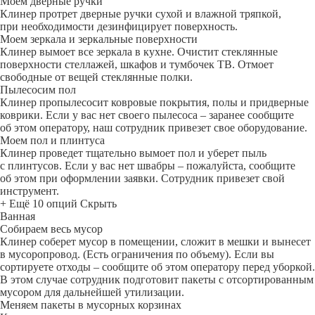
Моем дверные ручки
Клинер протрет дверные ручки сухой и влажной тряпкой,
при необходимости дезинфицирует поверхность.
Моем зеркала и зеркальные поверхности
Клинер вымоет все зеркала в кухне. Очистит стеклянные
поверхности стеллажей, шкафов и тумбочек ТВ. Отмоет
свободные от вещей стеклянные полки.
Пылесосим пол
Клинер пропылесосит ковровые покрытия, полы и придверные
коврики. Если у вас нет своего пылесоса – заранее сообщите
об этом оператору, наш сотрудник привезет свое оборудование.
Моем пол и плинтуса
Клинер проведет тщательно вымоет пол и уберет пыль
с плинтусов. Если у вас нет швабры – пожалуйста, сообщите
об этом при оформлении заявки. Сотрудник привезет свой
инструмент.
+ Ещё 10 опций
Скрыть
Ванная
Собираем весь мусор
Клинер соберет мусор в помещении, сложит в мешки и вынесет
в мусоропровод. (Есть ограничения по объему). Если вы
сортируете отходы – сообщите об этом оператору перед уборкой.
В этом случае сотрудник подготовит пакеты с отсортированным
мусором для дальнейшей утилизации.
Меняем пакеты в мусорных корзинах