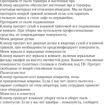
Протираем от пыли торшеры и настенные бра
Клинер аккуратно обеспылит настенные бра и торшеры,
учитывая материал изготовления абажуров. Мы не будем
протирать мокрой тряпкой нежный атлас или царапать
стильную лампу в стиле лофт из нержавейки.
Протираем от пыли подоконники
Клинер протрет сухой и влажной тряпочкой все подоконники
в комнате. При уборке мы используем профессиональные
средства, не повреждающие поверхность.
Моем дверные ручки
Клинер протрет все дверные ручки в квартире сухой и влажной
тряпкой, при необходимости продезинфицирует поверхность.
Моем зеркала и зеркальные поверхности
Клинер вымоет все зеркала в комнате, включая зеркальные
фасады шкафов на высоту вытянутой руки. Вымоет стеклянные
поверхности туалетных столиков и тумбочек под ТВ. Протрет
свободные от вещей стеклянные полки.
Пылесосим пол
Клинер пропылесосит ковровые покрытия, полы
и прикроватные коврики. Если у вас нет своего пылесоса –
заранее сообщите об этом оператору, наш сотрудник привезет
свое оборудование.
Моем пол и плинтуса
Клинер проведет влажную уборку пола и уберет пыль
с плинтусов. Если у вас нет швабры – пожалуйста, сообщите