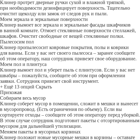
Клинер протрет дверные ручки сухой и влажной тряпкой,
при необходимости дезинфицирует поверхность. Тщательно
очистит щеколду или замок от следов рук и пыли.
Моем зеркала и зеркальные поверхности
Клинер вымоет все зеркала и зеркальные фасады шкафчиков
в ванной комнате. Отмоет стеклянные поверхности стеллажей,
шкафов. Очистит свободные от вещей стеклянные полки.
Пылесосим пол
Клинер пропылесосит ковровые покрытия, полы и коврики
для ванны. Если у вас нет своего пылесоса – заранее сообщите
об этом оператору, наш сотрудник привезет свое оборудование.
Моем пол и плинтуса
Клинер вымоет пол и уберет пыль с плинтусов. Если у вас нет
швабры – пожалуйста, сообщите об этом при оформлении
заявки. Сотрудник привезет свой инструмент.
+ Ещё 13 опций
Скрыть
Прихожая
Собираем весь мусор
Клинер соберет мусор в помещении, сложит в мешки и вынесет
в мусоропровод. (Есть ограничения по объему). Если вы
сортируете отходы – сообщите об этом оператору перед уборкой.
В этом случае сотрудник подготовит пакеты с отсортированным
мусором для дальнейшей утилизации.
Меняем пакеты в мусорных корзинах
Клинер положит новые мусорные мешки в корзины – оставьте