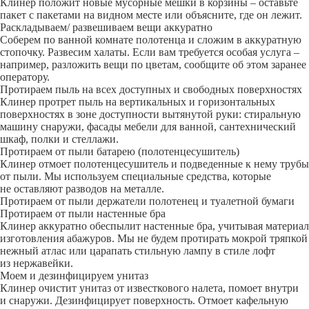
Клинер положит новые мусорные мешки в корзины – оставьте
пакет с пакетами на видном месте или объясните, где он лежит.
Раскладываем/ развешиваем вещи аккуратно
Соберем по ванной комнате полотенца и сложим в аккуратную
стопочку. Развесим халаты. Если вам требуется особая услуга –
например, разложить вещи по цветам, сообщите об этом заранее
оператору.
Протираем пыль на всех доступных и свободных поверхностях
Клинер протрет пыль на вертикальных и горизонтальных
поверхностях в зоне доступности вытянутой руки: стиральную
машину снаружи, фасады мебели для ванной, сантехнический
шкаф, полки и стеллажи.
Протираем от пыли батарею (полотенцесушитель)
Клинер отмоет полотенцесушитель и подведенные к нему трубы
от пыли. Мы используем специальные средства, которые
не оставляют разводов на металле.
Протираем от пыли держатели полотенец и туалетной бумаги
Протираем от пыли настенные бра
Клинер аккуратно обеспылит настенные бра, учитывая материал
изготовления абажуров. Мы не будем протирать мокрой тряпкой
нежный атлас или царапать стильную лампу в стиле лофт
из нержавейки.
Моем и дезинфицируем унитаз
Клинер очистит унитаз от известкового налета, помоет внутри
и снаружи. Дезинфицирует поверхность. Отмоет кафельную