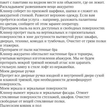
пакет с пакетами на видном месте или объясните, где он лежит.
Раскладываем/ развешиваем вещи аккуратно
Клинер соберет по прихожей шарфики, шапки и сложит их
аккуратной стопкой. Развесит верхнюю одежду. Если вам
требуется особая услуга – например, разложить палантины
по цветам, сообщите об этом заранее оператору.
Протираем пыль на всех доступных и свободных поверхностях
Клинер протрет пыль на вертикальных и горизонтальных
поверхностях в зоне доступности вытянутой руки: шкафах,
дверцах, технике, комодах и тумбочках. Очистит от грязи полки
и этажерки.
Протираем от пыли настенные бра
Клинер аккуратно обеспылит настенные бра и торшеры,
учитывая материал изготовления абажуров. Мы не будем
протирать мокрой тряпкой нежный атлас или царапать
стильную лампу в стиле лофт из нержавейки.
Моем дверные ручки
Протрет все дверные ручки входной и внутренней двери сухой
и влажной тряпкой, при необходимости дезинфицирует
поверхность.
Моем зеркала и зеркальные поверхности
Клинер вымоет зеркала и зеркальные фасады. Отмоет
стеклянные поверхности стеллажей, шкафов. Очистит
свободные от вещей стеклянные полки.
Пылесосим коврик и пол