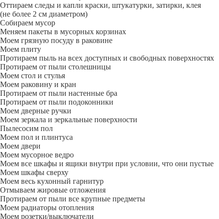
Оттираем следы и капли краски, штукатурки, затирки, клея
(не более 2 см диаметром)
Собираем мусор
Меняем пакеты в мусорных корзинах
Моем грязную посуду в раковине
Моем плиту
Протираем пыль на всех доступных и свободных поверхностях
Протираем от пыли столешницы
Моем стол и стулья
Моем раковину и кран
Протираем от пыли настенные бра
Протираем от пыли подоконники
Моем дверные ручки
Моем зеркала и зеркальные поверхности
Пылесосим пол
Моем пол и плинтуса
Моем двери
Моем мусорное ведро
Моем все шкафы и ящики внутри при условии, что они пустые
Моем шкафы сверху
Моем весь кухонный гарнитур
Отмываем жировые отложения
Протираем от пыли все крупные предметы
Моем радиаторы отопления
Моем розетки/выключатели