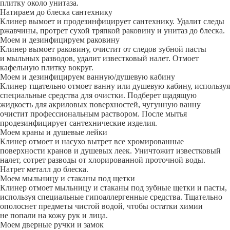
плитку около унитаза.
Натираем до блеска сантехнику
Клинер вымоет и продезинфицирует сантехнику. Удалит следы
ржавчины, протрет сухой тряпкой раковину и унитаз до блеска.
Моем и дезинфицируем раковину
Клинер вымоет раковину, очистит от следов зубной пасты
и мыльных разводов, удалит известковый налет. Отмоет
кафельную плитку вокруг.
Моем и дезинфицируем ванную/душевую кабину
Клинер тщательно отмоет ванну или душевую кабину, используя
специальные средства для очистки. Подберет щадящую
жидкость для акриловых поверхностей, чугунную ванну
очистит профессиональным раствором. После мытья
продезинфицирует сантехнические изделия.
Моем краны и душевые лейки
Клинер отмоет и насухо вытрет все хромированные
поверхности кранов и душевых леек. Уничтожит известковый
налет, сотрет разводы от хлорированной проточной воды.
Натрет металл до блеска.
Моем мыльницу и стаканы под щетки
Клинер отмоет мыльницу и стаканы под зубные щетки и пасты,
используя специальные гипоаллергенные средства. Тщательно
ополоснет предметы чистой водой, чтобы остатки химии
не попали на кожу рук и лица.
Моем дверные ручки и замок