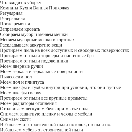
Что входит в уборку
Регу­лярная
Гене­ральная
После ремонта
Заправляем кровать
Собираем мусор и меняем мешки
Меняем мусорные мешки в корзинах
Раскладываем аккуратно вещи
Протираем пыль на всех доступных и свободных поверхностях
Протираем от пыли торшеры и настенные бра
Протираем от пыли подоконники
Моем дверные ручки
Моем зеркала и зеркальные поверхности
Пылесосим пол
Моем пол и плинтуса
Моем шкафы и тумбы внутри при условии, что они пустые
Моем шкафы сверху
Протираем от пыли все крупные предметы
Моем радиаторы отопления
Отодвигаем легкую мебель при мытье пола
Снимаем защитную пленку и чехлы с мебели
Снимаем скотч
Избавляем от строительной пыли потолок, стены и пол
Избавляем мебель от строительной пыли