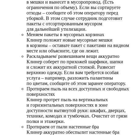
в мешки и вынесет в мусоропровод. (Есть
ограничения по объему). Если вы сортируете
отходы – сообщите об этом оператору перед
уборкой. В этом случае сотрудник подготовит
пакеты с отсортированным мусором
для дальнейшей утилизации.
Меняем пакеты в мусорных корзинах
Клинер положит новые мусорные мешки
в корзины – оставьте пакет с пакетами на видном
месте или объясните, где он лежит.
Раскладываем/ развешиваем вещи аккуратно
Клинер соберет по прихожей шарфики, шапки
и сложит их аккуратной стопкой. Развесит
верхнюю одежду. Если вам требуется особая
услуга – например, разложить палантины
по цветам, сообщите об этом заранее оператору.
Протираем пыль на всех доступных и свободных
поверхностях
Клинер протрет пыль на вертикальных
и горизонтальных поверхностях в зоне
доступности вытянутой руки: шкафах, дверцах,
технике, комодах и тумбочках. Очистит от грязи
полки и этажерки.
Протираем от пыли настенные бра
Клинер аккуратно обеспылит настенные бра