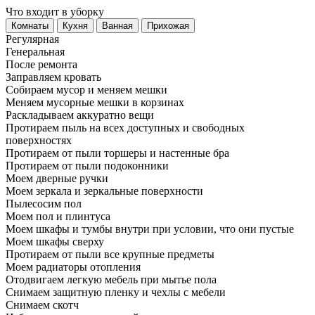
Что входит в уборку
Регу­лярная
Гене­ральная
После ремонта
Заправляем кровать
Собираем мусор и меняем мешки
Меняем мусорные мешки в корзинах
Раскладываем аккуратно вещи
Протираем пыль на всех доступных и свободных
поверхностях
Протираем от пыли торшеры и настенные бра
Протираем от пыли подоконники
Моем дверные ручки
Моем зеркала и зеркальные поверхности
Пылесосим пол
Моем пол и плинтуса
Моем шкафы и тумбы внутри при условии, что они пустые
Моем шкафы сверху
Протираем от пыли все крупные предметы
Моем радиаторы отопления
Отодвигаем легкую мебель при мытье пола
Снимаем защитную пленку и чехлы с мебели
Снимаем скотч