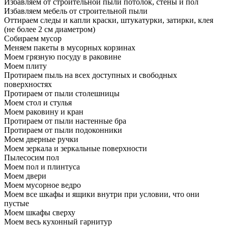
Избавляем от строительной пыли потолок, стены и пол
Избавляем мебель от строительной пыли
Оттираем следы и капли краски, штукатурки, затирки, клея
(не более 2 см диаметром)
Собираем мусор
Меняем пакеты в мусорных корзинах
Моем грязную посуду в раковине
Моем плиту
Протираем пыль на всех доступных и свободных
поверхностях
Протираем от пыли столешницы
Моем стол и стулья
Моем раковину и кран
Протираем от пыли настенные бра
Протираем от пыли подоконники
Моем дверные ручки
Моем зеркала и зеркальные поверхности
Пылесосим пол
Моем пол и плинтуса
Моем двери
Моем мусорное ведро
Моем все шкафы и ящики внутри при условии, что они
пустые
Моем шкафы сверху
Моем весь кухонный гарнитур