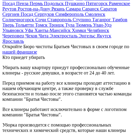
Посад
Пенза
Пермь
Подольск
Пушкино
Пятигорск
Раменское
Реутов
Ростов-на-Дону
Рязань
Самара
Саранск
Саратов
Сергиев Посад
Серпухов
Симферополь
Смоленск
Солнечногорск
Сочи
Ставрополь
Ступино
Таганрог
Тамбов
Тверь
Тольятти
Томск
Троицк
Тула
Тюмень
Улан-Удэ
Ульяновск
Уфа
Ханты-Мансийск
Химки
Челябинск
Череповец
Чехов
Чита
Электросталь
Энгельс
Якутск
Ярославль
Откройте Бюро чистоты Братьев Чистовых в своем городе по
нашей франшизе
Кто приедет убирать
Убирать вашу квартиру приедут профессионально обученные
клинеры - русские девушки, в возрасте от 24 до 40 лет.
Перед приемом на работу все клинеры проходят аттестацию в
нашем обучающем центре, а также проверку в службе
безопасности и только после этого становятся частью команды
компании "Братья Чистовы".
Все клинеры работают исключительно в форме с логотипом
компании "Братья Чистовы".
Уборка производится с помощью профессиональных
технических и химический средств, которые наши клинеры