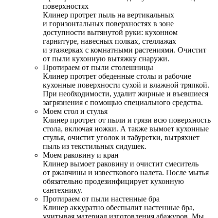
поверхностях
Клинер протрет пыль на вертикальных
и горизонтальных поверхностях в зоне
доступности вытянутой руки: кухонном
гарнитуре, навесных полках, стеллажах
и этажерках с комнатными растениями. Очистит
от пыли кухонную вытяжку снаружи.
Протираем от пыли столешницы
Клинер протрет обеденные столы и рабочие
кухонные поверхности сухой и влажной тряпкой.
При необходимости, удалит жирные и въевшиеся
загрязнения с помощью специального средства.
Моем стол и стулья
Клинер протрет от пыли и грязи всю поверхность
стола, включая ножки. А также вымоет кухонные
стулья, очистит уголок и табуретки, вытряхнет
пыль из текстильных сидушек.
Моем раковину и кран
Клинер вымоет раковину и очистит смеситель
от ржавчины и известкового налета. После мытья
обязательно продезинфицирует кухонную
сантехнику.
Протираем от пыли настенные бра
Клинер аккуратно обеспылит настенные бра,
учитывая материал изготовления абажуров. Мы