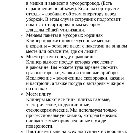
в мешки и вынесет в мусоропровод. (Есть
ограничения по объему). Если вы сортируете
отходы – сообщите об этом оператору перед
уборкой. В этом случае сотрудник подготовит
пакеты с отсортированным мусором
для дальнейшей утилизации.
Меняем пакеты в мусорных корзинах
Клинер положит новые мусорные мешки
в корзины – оставьте пакет с пакетами на видном
месте или объясните, где он лежит.
Моем грязную посуду в раковине
Клинер вымоет посуду, которая уже лежит
в раковине. Вы можете туда заранее сложить
грязные тарелки, чашки и столовые приборы.
Исключение – закопченные сковородки, казаны
и кастрюли, а также посуда с застарелым жиром
на стенках.
Моем плиту
Клинеры моют все типы плиты: газовые,
электрические, индукционные,
стеклокерамические. Мы используем только
профессиональную химию, которая бережно
очищает самые привередливые в уходе
поверхности.
Протираем пыль на всех доступных и свободных