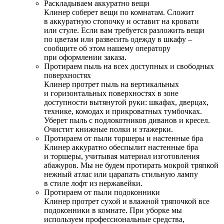
Раскладываем аккуратно вещи
Клинер соберет вещи по комнатам. Сложит
в аккуратную стопочку и оставит на кровати
или стуле. Если вам требуется разложить вещи
по цветам или развесить одежду в шкафу –
сообщите об этом нашему оператору
при оформлении заказа.
Протираем пыль на всех доступных и свободных
поверхностях
Клинер протрет пыль на вертикальных
и горизонтальных поверхностях в зоне
доступности вытянутой руки: шкафах, дверцах,
технике, комодах и прикроватных тумбочках.
Уберет пыль с подлокотников диванов и кресел.
Очистит книжные полки и этажерки.
Протираем от пыли торшеры и настенные бра
Клинер аккуратно обеспылит настенные бра
и торшеры, учитывая материал изготовления
абажуров. Мы не будем протирать мокрой тряпкой
нежный атлас или царапать стильную лампу
в стиле лофт из нержавейки.
Протираем от пыли подоконники
Клинер протрет сухой и влажной тряпочкой все
подоконники в комнате. При уборке мы
используем профессиональные средства,