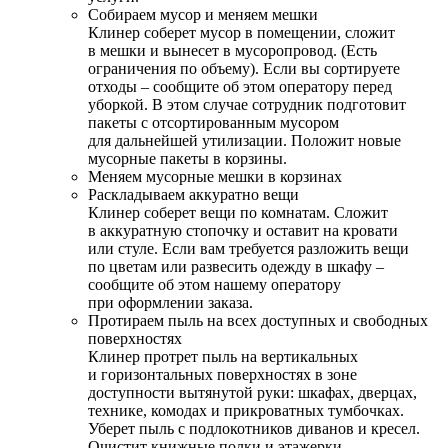
Собираем мусор и меняем мешки
Клинер соберет мусор в помещении, сложит
в мешки и вынесет в мусоропровод. (Есть
ограничения по объему). Если вы сортируете
отходы – сообщите об этом оператору перед
уборкой. В этом случае сотрудник подготовит
пакеты с отсортированным мусором
для дальнейшей утилизации. Положит новые
мусорные пакеты в корзины.
Меняем мусорные мешки в корзинах
Раскладываем аккуратно вещи
Клинер соберет вещи по комнатам. Сложит
в аккуратную стопочку и оставит на кровати
или стуле. Если вам требуется разложить вещи
по цветам или развесить одежду в шкафу –
сообщите об этом нашему оператору
при оформлении заказа.
Протираем пыль на всех доступных и свободных
поверхностях
Клинер протрет пыль на вертикальных
и горизонтальных поверхностях в зоне
доступности вытянутой руки: шкафах, дверцах,
технике, комодах и прикроватных тумбочках.
Уберет пыль с подлокотников диванов и кресел.
Очистит книжные полки и этажерки.