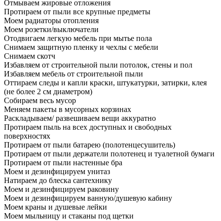
Отмываем жировые отложения
Протираем от пыли все крупные предметы
Моем радиаторы отопления
Моем розетки/выключатели
Отодвигаем легкую мебель при мытье пола
Снимаем защитную пленку и чехлы с мебели
Снимаем скотч
Избавляем от строительной пыли потолок, стены и пол
Избавляем мебель от строительной пыли
Оттираем следы и капли краски, штукатурки, затирки, клея
(не более 2 см диаметром)
Собираем весь мусор
Меняем пакеты в мусорных корзинах
Раскладываем/ развешиваем вещи аккуратно
Протираем пыль на всех доступных и свободных
поверхностях
Протираем от пыли батарею (полотенцесушитель)
Протираем от пыли держатели полотенец и туалетной бумаги
Протираем от пыли настенные бра
Моем и дезинфицируем унитаз
Натираем до блеска сантехнику
Моем и дезинфицируем раковину
Моем и дезинфицируем ванную/душевую кабину
Моем краны и душевые лейки
Моем мыльницу и стаканы под щетки