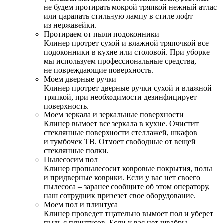
не будем протирать мокрой тряпкой нежный атлас
или царапать стильную лампу в стиле лофт
из нержавейки.
Протираем от пыли подоконники
Клинер протрет сухой и влажной тряпочкой все
подоконники в кухне или столовой. При уборке
мы используем профессиональные средства,
не повреждающие поверхность.
Моем дверные ручки
Клинер протрет дверные ручки сухой и влажной
тряпкой, при необходимости дезинфицирует
поверхность.
Моем зеркала и зеркальные поверхности
Клинер вымоет все зеркала в кухне. Очистит
стеклянные поверхности стеллажей, шкафов
и тумбочек ТВ. Отмоет свободные от вещей
стеклянные полки.
Пылесосим пол
Клинер пропылесосит ковровые покрытия, полы
и придверные коврики. Если у вас нет своего
пылесоса – заранее сообщите об этом оператору,
наш сотрудник привезет свое оборудование.
Моем пол и плинтуса
Клинер проведет тщательно вымоет пол и уберет
пыль с плинтусов. Если у вас нет швабры –