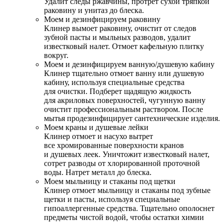
Удалит следы ржавчины, протрет сухой тряпкой
раковину и унитаз до блеска.
Моем и дезинфицируем раковину
Клинер вымоет раковину, очистит от следов
зубной пасты и мыльных разводов, удалит
известковый налет. Отмоет кафельную плитку
вокруг.
Моем и дезинфицируем ванную/душевую кабину
Клинер тщательно отмоет ванну или душевую
кабину, используя специальные средства
для очистки. Подберет щадящую жидкость
для акриловых поверхностей, чугунную ванну
очистит профессиональным раствором. После
мытья продезинфицирует сантехнические изделия.
Моем краны и душевые лейки
Клинер отмоет и насухо вытрет
все хромированные поверхности кранов
и душевых леек. Уничтожит известковый налет,
сотрет разводы от хлорированной проточной
воды. Натрет металл до блеска.
Моем мыльницу и стаканы под щетки
Клинер отмоет мыльницу и стаканы под зубные
щетки и пасты, используя специальные
гипоаллергенные средства. Тщательно ополоснет
предметы чистой водой, чтобы остатки химии