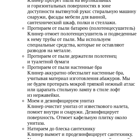
Клинер протрет пыль на вертикальных
и горизонтальных поверхностях в зоне
доступности вытянутой руки: стиральную машину
снаружи, фасады мебели для ванной,
сантехнический шкаф, полки и стеллажи.
Протираем от пыли батарею (полотенцесушитель)
Клинер отмоет полотенцесушитель и подведенные
к нему трубы от пыли. Мы используем
специальные средства, которые не оставляют
разводов на металле.
Протираем от пыли держатели полотенец
и туалетной бумаги
Протираем от пыли настенные бра
Клинер аккуратно обеспылит настенные бра,
учитывая материал изготовления абажуров. Мы
не будем протирать мокрой тряпкой нежный атлас
или царапать стильную лампу в стиле лофт
из нержавейки.
Моем и дезинфицируем унитаз
Клинер очистит унитаз от известкового налета,
помоет внутри и снаружи. Дезинфицирует
поверхность. Отмоет кафельную плитку около
унитаза.
Натираем до блеска сантехнику
Клинер вымоет и продезинфицирует сантехнику.