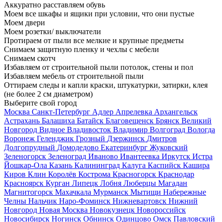
Аккуратно расставляем обувь
Моем все шкафы и ящики при условии, что они пустые
Моем двери
Моем розетки/ выключатели
Протираем от пыли все мелкие и крупные предметы
Снимаем защитную пленку и чехлы с мебели
Снимаем скотч
Избавляем от строительной пыли потолок, стены и пол
Избавляем мебель от строительной пыли
Оттираем следы и капли краски, штукатурки, затирки, клея
(не более 2 см диаметром)
Выберите свой город
Москва
Санкт-Петербург
Адлер
Апрелевка
Архангельск
Астрахань
Балашиха
Батайск
Благовещенск
Брянск
Великий
Новгород
Видное
Владивосток
Владимир
Волгоград
Вологда
Воронеж
Геленджик
Грозный
Дзержинск
Дмитров
Долгопрудный
Домодедово
Екатеринбург
Жуковский
Зеленогорск
Зеленоград
Иваново
Ивантеевка
Иркутск
Истра
Йошкар-Ола
Казань
Калининград
Калуга
Каспийск
Кашира
Киров
Клин
Королёв
Кострома
Красногорск
Краснодар
Красноярск
Курган
Липецк
Лобня
Люберцы
Магадан
Магнитогорск
Махачкала
Мурманск
Мытищи
Набережные
Челны
Нальчик
Наро-Фоминск
Нижневартовск
Нижний
Новгород
Новая Москва
Новокузнецк
Новороссийск
Новосибирск
Ногинск
Обнинск
Одинцово
Омск
Павловский