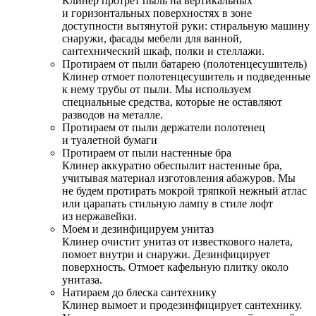
Клинер протрет пыль на вертикальных
и горизонтальных поверхностях в зоне
доступности вытянутой руки: стиральную машину
снаружи, фасады мебели для ванной,
сантехнический шкаф, полки и стеллажи.
Протираем от пыли батарею (полотенцесушитель)
Клинер отмоет полотенцесушитель и подведенные
к нему трубы от пыли. Мы используем
специальные средства, которые не оставляют
разводов на металле.
Протираем от пыли держатели полотенец
и туалетной бумаги
Протираем от пыли настенные бра
Клинер аккуратно обеспылит настенные бра,
учитывая материал изготовления абажуров. Мы
не будем протирать мокрой тряпкой нежный атлас
или царапать стильную лампу в стиле лофт
из нержавейки.
Моем и дезинфицируем унитаз
Клинер очистит унитаз от известкового налета,
помоет внутри и снаружи. Дезинфицирует
поверхность. Отмоет кафельную плитку около
унитаза.
Натираем до блеска сантехнику
Клинер вымоет и продезинфицирует сантехнику.