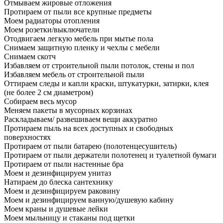
Отмываем жировые отложения
Протираем от пыли все крупные предметы
Моем радиаторы отопления
Моем розетки/выключатели
Отодвигаем легкую мебель при мытье пола
Снимаем защитную пленку и чехлы с мебели
Снимаем скотч
Избавляем от строительной пыли потолок, стены и пол
Избавляем мебель от строительной пыли
Оттираем следы и капли краски, штукатурки, затирки, клея
(не более 2 см диаметром)
Собираем весь мусор
Меняем пакеты в мусорных корзинах
Раскладываем/ развешиваем вещи аккуратно
Протираем пыль на всех доступных и свободных
поверхностях
Протираем от пыли батарею (полотенцесушитель)
Протираем от пыли держатели полотенец и туалетной бумаги
Протираем от пыли настенные бра
Моем и дезинфицируем унитаз
Натираем до блеска сантехнику
Моем и дезинфицируем раковину
Моем и дезинфицируем ванную/душевую кабину
Моем краны и душевые лейки
Моем мыльницу и стаканы под щетки