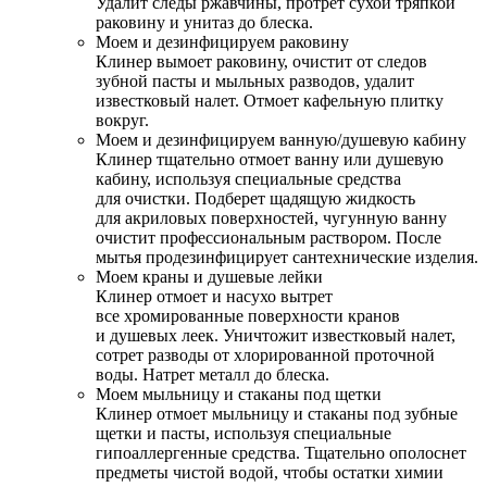
Удалит следы ржавчины, протрет сухой тряпкой
раковину и унитаз до блеска.
Моем и дезинфицируем раковину
Клинер вымоет раковину, очистит от следов
зубной пасты и мыльных разводов, удалит
известковый налет. Отмоет кафельную плитку
вокруг.
Моем и дезинфицируем ванную/душевую кабину
Клинер тщательно отмоет ванну или душевую
кабину, используя специальные средства
для очистки. Подберет щадящую жидкость
для акриловых поверхностей, чугунную ванну
очистит профессиональным раствором. После
мытья продезинфицирует сантехнические изделия.
Моем краны и душевые лейки
Клинер отмоет и насухо вытрет
все хромированные поверхности кранов
и душевых леек. Уничтожит известковый налет,
сотрет разводы от хлорированной проточной
воды. Натрет металл до блеска.
Моем мыльницу и стаканы под щетки
Клинер отмоет мыльницу и стаканы под зубные
щетки и пасты, используя специальные
гипоаллергенные средства. Тщательно ополоснет
предметы чистой водой, чтобы остатки химии