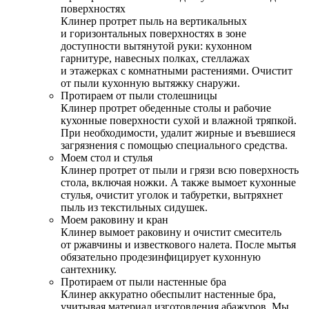
поверхностях
Клинер протрет пыль на вертикальных
и горизонтальных поверхностях в зоне
доступности вытянутой руки: кухонном
гарнитуре, навесных полках, стеллажах
и этажерках с комнатными растениями. Очистит
от пыли кухонную вытяжку снаружи.
Протираем от пыли столешницы
Клинер протрет обеденные столы и рабочие
кухонные поверхности сухой и влажной тряпкой.
При необходимости, удалит жирные и въевшиеся
загрязнения с помощью специального средства.
Моем стол и стулья
Клинер протрет от пыли и грязи всю поверхность
стола, включая ножки. А также вымоет кухонные
стулья, очистит уголок и табуретки, вытряхнет
пыль из текстильных сидушек.
Моем раковину и кран
Клинер вымоет раковину и очистит смеситель
от ржавчины и известкового налета. После мытья
обязательно продезинфицирует кухонную
сантехнику.
Протираем от пыли настенные бра
Клинер аккуратно обеспылит настенные бра,
учитывая материал изготовления абажуров. Мы