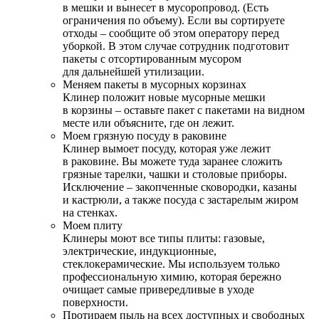
в мешки и вынесет в мусоропровод. (Есть
ограничения по объему). Если вы сортируете
отходы – сообщите об этом оператору перед
уборкой. В этом случае сотрудник подготовит
пакеты с отсортированным мусором
для дальнейшей утилизации.
Меняем пакеты в мусорных корзинах
Клинер положит новые мусорные мешки
в корзины – оставьте пакет с пакетами на видном
месте или объясните, где он лежит.
Моем грязную посуду в раковине
Клинер вымоет посуду, которая уже лежит
в раковине. Вы можете туда заранее сложить
грязные тарелки, чашки и столовые приборы.
Исключение – закопченные сковородки, казаны
и кастрюли, а также посуда с застарелым жиром
на стенках.
Моем плиту
Клинеры моют все типы плиты: газовые,
электрические, индукционные,
стеклокерамические. Мы используем только
профессиональную химию, которая бережно
очищает самые привередливые в уходе
поверхности.
Протираем пыль на всех доступных и свободных