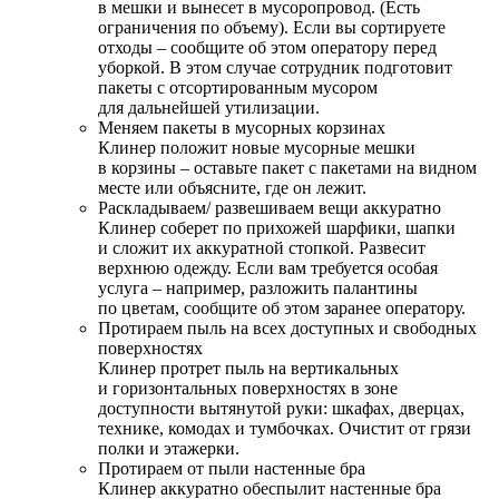
в мешки и вынесет в мусоропровод. (Есть
ограничения по объему). Если вы сортируете
отходы – сообщите об этом оператору перед
уборкой. В этом случае сотрудник подготовит
пакеты с отсортированным мусором
для дальнейшей утилизации.
Меняем пакеты в мусорных корзинах
Клинер положит новые мусорные мешки
в корзины – оставьте пакет с пакетами на видном
месте или объясните, где он лежит.
Раскладываем/ развешиваем вещи аккуратно
Клинер соберет по прихожей шарфики, шапки
и сложит их аккуратной стопкой. Развесит
верхнюю одежду. Если вам требуется особая
услуга – например, разложить палантины
по цветам, сообщите об этом заранее оператору.
Протираем пыль на всех доступных и свободных
поверхностях
Клинер протрет пыль на вертикальных
и горизонтальных поверхностях в зоне
доступности вытянутой руки: шкафах, дверцах,
технике, комодах и тумбочках. Очистит от грязи
полки и этажерки.
Протираем от пыли настенные бра
Клинер аккуратно обеспылит настенные бра