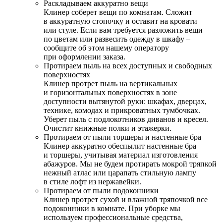
Раскладываем аккуратно вещи
Клинер соберет вещи по комнатам. Сложит
в аккуратную стопочку и оставит на кровати
или стуле. Если вам требуется разложить вещи
по цветам или развесить одежду в шкафу –
сообщите об этом нашему оператору
при оформлении заказа.
Протираем пыль на всех доступных и свободных
поверхностях
Клинер протрет пыль на вертикальных
и горизонтальных поверхностях в зоне
доступности вытянутой руки: шкафах, дверцах,
технике, комодах и прикроватных тумбочках.
Уберет пыль с подлокотников диванов и кресел.
Очистит книжные полки и этажерки.
Протираем от пыли торшеры и настенные бра
Клинер аккуратно обеспылит настенные бра
и торшеры, учитывая материал изготовления
абажуров. Мы не будем протирать мокрой тряпкой
нежный атлас или царапать стильную лампу
в стиле лофт из нержавейки.
Протираем от пыли подоконники
Клинер протрет сухой и влажной тряпочкой все
подоконники в комнате. При уборке мы
используем профессиональные средства,