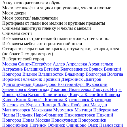
Аккуратно расставляем обувь
Моем все шкафы и ящики при условии, что они пустые
Моем двери
Моем розетки/ выключатели
Протираем от пыли все мелкие и крупные предметы
Снимаем защитную пленку и чехлы с мебели
Снимаем скотч
Избавляем от строительной пыли потолок, стены и пол
Избавляем мебель от строительной пыли
Оттираем следы и капли краски, штукатурки, затирки, клея
(не более 2 см диаметром)
Выберите свой город
Москва
Санкт-Петербург
Адлер
Апрелевка
Архангельск
Астрахань
Балашиха
Батайск
Благовещенск
Брянск
Великий
Новгород
Видное
Владивосток
Владимир
Волгоград
Вологда
Воронеж
Геленджик
Грозный
Дзержинск
Дмитров
Долгопрудный
Домодедово
Екатеринбург
Жуковский
Зеленогорск
Зеленоград
Иваново
Ивантеевка
Иркутск
Истра
Йошкар-Ола
Казань
Калининград
Калуга
Каспийск
Кашира
Киров
Клин
Королёв
Кострома
Красногорск
Краснодар
Красноярск
Курган
Липецк
Лобня
Люберцы
Магадан
Магнитогорск
Махачкала
Мурманск
Мытищи
Набережные
Челны
Нальчик
Наро-Фоминск
Нижневартовск
Нижний
Новгород
Новая Москва
Новокузнецк
Новороссийск
Новосибирск
Ногинск
Обнинск
Одинцово
Омск
Павловский