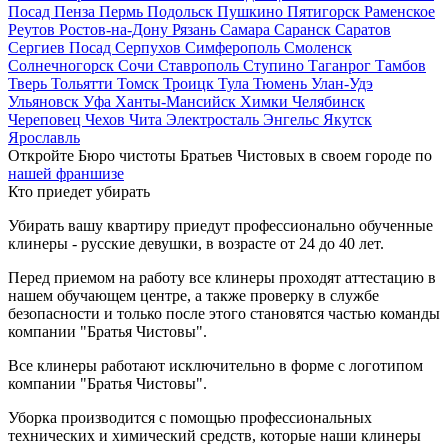
Посад
Пенза
Пермь
Подольск
Пушкино
Пятигорск
Раменское
Реутов
Ростов-на-Дону
Рязань
Самара
Саранск
Саратов
Сергиев Посад
Серпухов
Симферополь
Смоленск
Солнечногорск
Сочи
Ставрополь
Ступино
Таганрог
Тамбов
Тверь
Тольятти
Томск
Троицк
Тула
Тюмень
Улан-Удэ
Ульяновск
Уфа
Ханты-Мансийск
Химки
Челябинск
Череповец
Чехов
Чита
Электросталь
Энгельс
Якутск
Ярославль
Откройте Бюро чистоты Братьев Чистовых в своем городе по
нашей франшизе
Кто приедет убирать
Убирать вашу квартиру приедут профессионально обученные
клинеры - русские девушки, в возрасте от 24 до 40 лет.
Перед приемом на работу все клинеры проходят аттестацию в
нашем обучающем центре, а также проверку в службе
безопасности и только после этого становятся частью команды
компании "Братья Чистовы".
Все клинеры работают исключительно в форме с логотипом
компании "Братья Чистовы".
Уборка производится с помощью профессиональных
технических и химический средств, которые наши клинеры