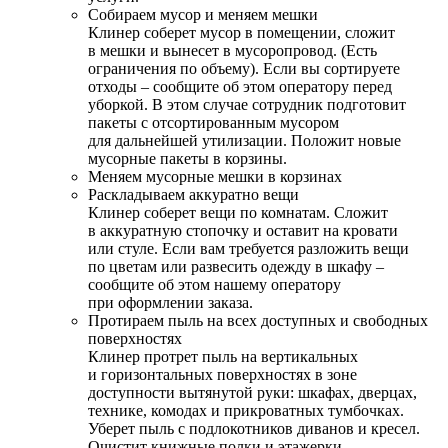
Собираем мусор и меняем мешки
Клинер соберет мусор в помещении, сложит
в мешки и вынесет в мусоропровод. (Есть
ограничения по объему). Если вы сортируете
отходы – сообщите об этом оператору перед
уборкой. В этом случае сотрудник подготовит
пакеты с отсортированным мусором
для дальнейшей утилизации. Положит новые
мусорные пакеты в корзины.
Меняем мусорные мешки в корзинах
Раскладываем аккуратно вещи
Клинер соберет вещи по комнатам. Сложит
в аккуратную стопочку и оставит на кровати
или стуле. Если вам требуется разложить вещи
по цветам или развесить одежду в шкафу –
сообщите об этом нашему оператору
при оформлении заказа.
Протираем пыль на всех доступных и свободных
поверхностях
Клинер протрет пыль на вертикальных
и горизонтальных поверхностях в зоне
доступности вытянутой руки: шкафах, дверцах,
технике, комодах и прикроватных тумбочках.
Уберет пыль с подлокотников диванов и кресел.
Очистит книжные полки и этажерки.