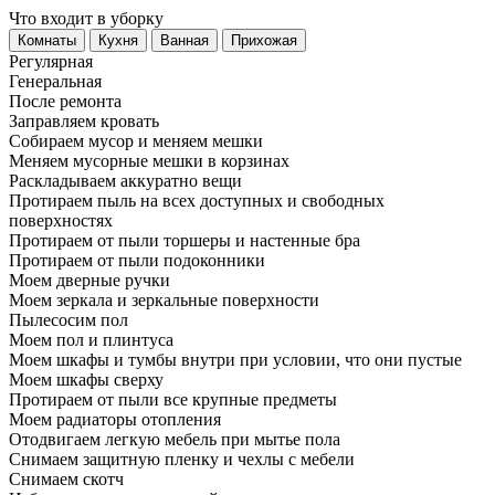
Что входит в уборку
Регу­лярная
Гене­ральная
После ремонта
Заправляем кровать
Собираем мусор и меняем мешки
Меняем мусорные мешки в корзинах
Раскладываем аккуратно вещи
Протираем пыль на всех доступных и свободных
поверхностях
Протираем от пыли торшеры и настенные бра
Протираем от пыли подоконники
Моем дверные ручки
Моем зеркала и зеркальные поверхности
Пылесосим пол
Моем пол и плинтуса
Моем шкафы и тумбы внутри при условии, что они пустые
Моем шкафы сверху
Протираем от пыли все крупные предметы
Моем радиаторы отопления
Отодвигаем легкую мебель при мытье пола
Снимаем защитную пленку и чехлы с мебели
Снимаем скотч