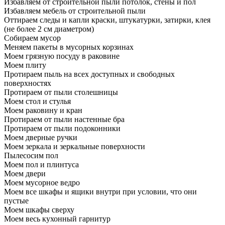
Избавляем от строительной пыли потолок, стены и пол
Избавляем мебель от строительной пыли
Оттираем следы и капли краски, штукатурки, затирки, клея
(не более 2 см диаметром)
Собираем мусор
Меняем пакеты в мусорных корзинах
Моем грязную посуду в раковине
Моем плиту
Протираем пыль на всех доступных и свободных
поверхностях
Протираем от пыли столешницы
Моем стол и стулья
Моем раковину и кран
Протираем от пыли настенные бра
Протираем от пыли подоконники
Моем дверные ручки
Моем зеркала и зеркальные поверхности
Пылесосим пол
Моем пол и плинтуса
Моем двери
Моем мусорное ведро
Моем все шкафы и ящики внутри при условии, что они
пустые
Моем шкафы сверху
Моем весь кухонный гарнитур