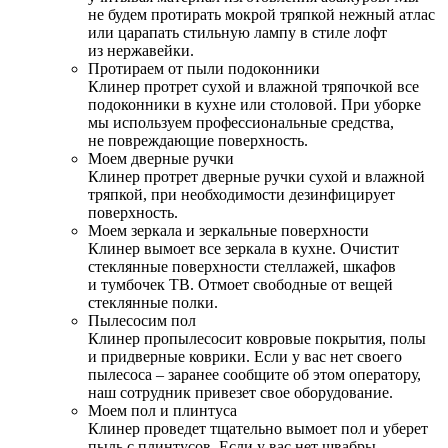
не будем протирать мокрой тряпкой нежный атлас
или царапать стильную лампу в стиле лофт
из нержавейки.
Протираем от пыли подоконники
Клинер протрет сухой и влажной тряпочкой все
подоконники в кухне или столовой. При уборке
мы используем профессиональные средства,
не повреждающие поверхность.
Моем дверные ручки
Клинер протрет дверные ручки сухой и влажной
тряпкой, при необходимости дезинфицирует
поверхность.
Моем зеркала и зеркальные поверхности
Клинер вымоет все зеркала в кухне. Очистит
стеклянные поверхности стеллажей, шкафов
и тумбочек ТВ. Отмоет свободные от вещей
стеклянные полки.
Пылесосим пол
Клинер пропылесосит ковровые покрытия, полы
и придверные коврики. Если у вас нет своего
пылесоса – заранее сообщите об этом оператору,
наш сотрудник привезет свое оборудование.
Моем пол и плинтуса
Клинер проведет тщательно вымоет пол и уберет
пыль с плинтусов. Если у вас нет швабры –