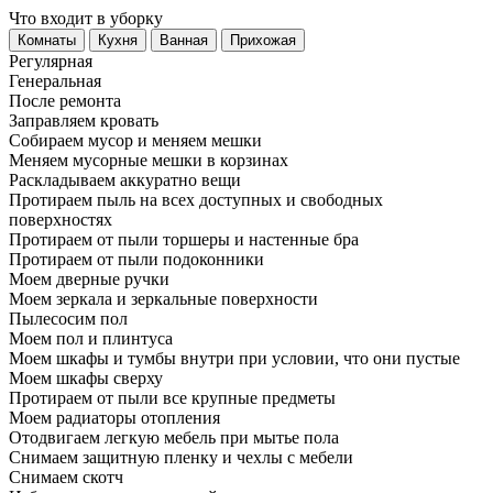
Что входит в уборку
Регу­лярная
Гене­ральная
После ремонта
Заправляем кровать
Собираем мусор и меняем мешки
Меняем мусорные мешки в корзинах
Раскладываем аккуратно вещи
Протираем пыль на всех доступных и свободных
поверхностях
Протираем от пыли торшеры и настенные бра
Протираем от пыли подоконники
Моем дверные ручки
Моем зеркала и зеркальные поверхности
Пылесосим пол
Моем пол и плинтуса
Моем шкафы и тумбы внутри при условии, что они пустые
Моем шкафы сверху
Протираем от пыли все крупные предметы
Моем радиаторы отопления
Отодвигаем легкую мебель при мытье пола
Снимаем защитную пленку и чехлы с мебели
Снимаем скотч