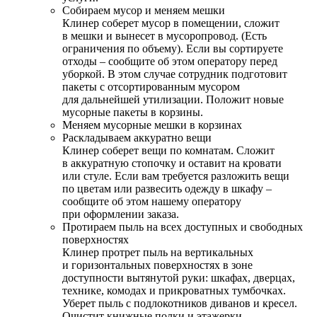
Собираем мусор и меняем мешки
Клинер соберет мусор в помещении, сложит
в мешки и вынесет в мусоропровод. (Есть
ограничения по объему). Если вы сортируете
отходы – сообщите об этом оператору перед
уборкой. В этом случае сотрудник подготовит
пакеты с отсортированным мусором
для дальнейшей утилизации. Положит новые
мусорные пакеты в корзины.
Меняем мусорные мешки в корзинах
Раскладываем аккуратно вещи
Клинер соберет вещи по комнатам. Сложит
в аккуратную стопочку и оставит на кровати
или стуле. Если вам требуется разложить вещи
по цветам или развесить одежду в шкафу –
сообщите об этом нашему оператору
при оформлении заказа.
Протираем пыль на всех доступных и свободных
поверхностях
Клинер протрет пыль на вертикальных
и горизонтальных поверхностях в зоне
доступности вытянутой руки: шкафах, дверцах,
технике, комодах и прикроватных тумбочках.
Уберет пыль с подлокотников диванов и кресел.
Очистит книжные полки и этажерки.