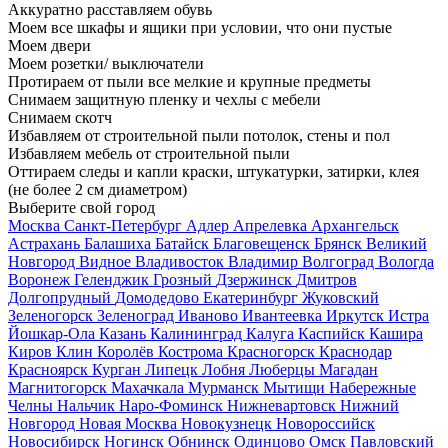
Аккуратно расставляем обувь
Моем все шкафы и ящики при условии, что они пустые
Моем двери
Моем розетки/ выключатели
Протираем от пыли все мелкие и крупные предметы
Снимаем защитную пленку и чехлы с мебели
Снимаем скотч
Избавляем от строительной пыли потолок, стены и пол
Избавляем мебель от строительной пыли
Оттираем следы и капли краски, штукатурки, затирки, клея
(не более 2 см диаметром)
Выберите свой город
Москва
Санкт-Петербург
Адлер
Апрелевка
Архангельск
Астрахань
Балашиха
Батайск
Благовещенск
Брянск
Великий
Новгород
Видное
Владивосток
Владимир
Волгоград
Вологда
Воронеж
Геленджик
Грозный
Дзержинск
Дмитров
Долгопрудный
Домодедово
Екатеринбург
Жуковский
Зеленогорск
Зеленоград
Иваново
Ивантеевка
Иркутск
Истра
Йошкар-Ола
Казань
Калининград
Калуга
Каспийск
Кашира
Киров
Клин
Королёв
Кострома
Красногорск
Краснодар
Красноярск
Курган
Липецк
Лобня
Люберцы
Магадан
Магнитогорск
Махачкала
Мурманск
Мытищи
Набережные
Челны
Нальчик
Наро-Фоминск
Нижневартовск
Нижний
Новгород
Новая Москва
Новокузнецк
Новороссийск
Новосибирск
Ногинск
Обнинск
Одинцово
Омск
Павловский