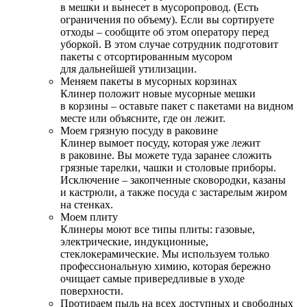
в мешки и вынесет в мусоропровод. (Есть
ограничения по объему). Если вы сортируете
отходы – сообщите об этом оператору перед
уборкой. В этом случае сотрудник подготовит
пакеты с отсортированным мусором
для дальнейшей утилизации.
Меняем пакеты в мусорных корзинах
Клинер положит новые мусорные мешки
в корзины – оставьте пакет с пакетами на видном
месте или объясните, где он лежит.
Моем грязную посуду в раковине
Клинер вымоет посуду, которая уже лежит
в раковине. Вы можете туда заранее сложить
грязные тарелки, чашки и столовые приборы.
Исключение – закопченные сковородки, казаны
и кастрюли, а также посуда с застарелым жиром
на стенках.
Моем плиту
Клинеры моют все типы плиты: газовые,
электрические, индукционные,
стеклокерамические. Мы используем только
профессиональную химию, которая бережно
очищает самые привередливые в уходе
поверхности.
Протираем пыль на всех доступных и свободных