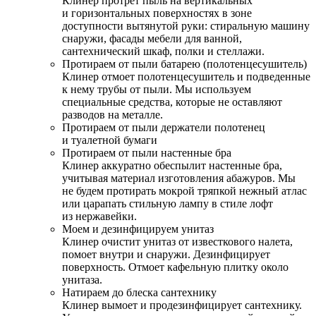
Клинер протрет пыль на вертикальных
и горизонтальных поверхностях в зоне
доступности вытянутой руки: стиральную машину
снаружи, фасады мебели для ванной,
сантехнический шкаф, полки и стеллажи.
Протираем от пыли батарею (полотенцесушитель)
Клинер отмоет полотенцесушитель и подведенные
к нему трубы от пыли. Мы используем
специальные средства, которые не оставляют
разводов на металле.
Протираем от пыли держатели полотенец
и туалетной бумаги
Протираем от пыли настенные бра
Клинер аккуратно обеспылит настенные бра,
учитывая материал изготовления абажуров. Мы
не будем протирать мокрой тряпкой нежный атлас
или царапать стильную лампу в стиле лофт
из нержавейки.
Моем и дезинфицируем унитаз
Клинер очистит унитаз от известкового налета,
помоет внутри и снаружи. Дезинфицирует
поверхность. Отмоет кафельную плитку около
унитаза.
Натираем до блеска сантехнику
Клинер вымоет и продезинфицирует сантехнику.