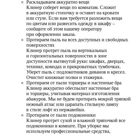
Раскладываем аккуратно вещи
Клинер соберет вещи по комнатам. Сложит
в аккуратную стопочку и оставит на кровати
или стуле. Если вам требуется разложить вещи
по цветам или развесить одежду в шкафу –
сообщите об этом нашему оператору
при оформлении заказа.
Протираем пыль на всех доступных и свободных
поверхностях
Клинер протрет пыль на вертикальных
и горизонтальных поверхностях в зоне
доступности вытянутой руки: шкафах, дверцах,
технике, комодах и прикроватных тумбочках.
Уберет пыль с подлокотников диванов и кресел.
Очистит книжные полки и этажерки.
Протираем от пыли торшеры и настенные бра
Клинер аккуратно обеспылит настенные бра
и торшеры, учитывая материал изготовления
абажуров. Мы не будем протирать мокрой тряпкой
нежный атлас или царапать стильную лампу
в стиле лофт из нержавейки.
Протираем от пыли подоконники
Клинер протрет сухой и влажной тряпочкой все
подоконники в комнате. При уборке мы
используем профессиональные средства,