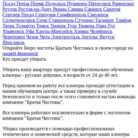
Посад
Пенза
Пермь
Подольск
Пушкино
Пятигорск
Раменское
Реутов
Ростов-на-Дону
Рязань
Самара
Саранск
Саратов
Сергиев Посад
Серпухов
Симферополь
Смоленск
Солнечногорск
Сочи
Ставрополь
Ступино
Таганрог
Тамбов
Тверь
Тольятти
Томск
Троицк
Тула
Тюмень
Улан-Удэ
Ульяновск
Уфа
Ханты-Мансийск
Химки
Челябинск
Череповец
Чехов
Чита
Электросталь
Энгельс
Якутск
Ярославль
Откройте Бюро чистоты Братьев Чистовых в своем городе по
нашей франшизе
Кто приедет убирать
Убирать вашу квартиру приедут профессионально обученные
клинеры - русские девушки, в возрасте от 24 до 40 лет.
Перед приемом на работу все клинеры проходят аттестацию в
нашем обучающем центре, а также проверку в службе
безопасности и только после этого становятся частью команды
компании "Братья Чистовы".
Все клинеры работают исключительно в форме с логотипом
компании "Братья Чистовы".
Уборка производится с помощью профессиональных
технических и химический средств, которые наши клинеры