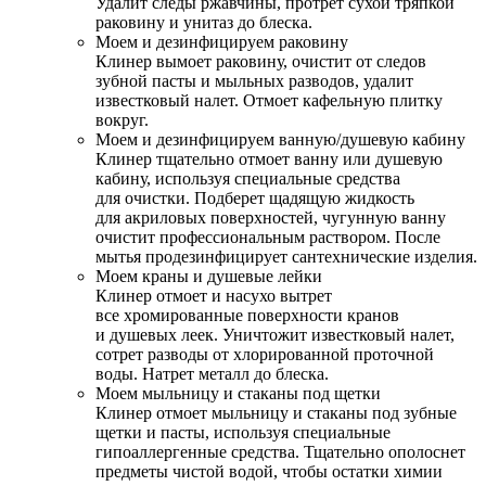
Удалит следы ржавчины, протрет сухой тряпкой
раковину и унитаз до блеска.
Моем и дезинфицируем раковину
Клинер вымоет раковину, очистит от следов
зубной пасты и мыльных разводов, удалит
известковый налет. Отмоет кафельную плитку
вокруг.
Моем и дезинфицируем ванную/душевую кабину
Клинер тщательно отмоет ванну или душевую
кабину, используя специальные средства
для очистки. Подберет щадящую жидкость
для акриловых поверхностей, чугунную ванну
очистит профессиональным раствором. После
мытья продезинфицирует сантехнические изделия.
Моем краны и душевые лейки
Клинер отмоет и насухо вытрет
все хромированные поверхности кранов
и душевых леек. Уничтожит известковый налет,
сотрет разводы от хлорированной проточной
воды. Натрет металл до блеска.
Моем мыльницу и стаканы под щетки
Клинер отмоет мыльницу и стаканы под зубные
щетки и пасты, используя специальные
гипоаллергенные средства. Тщательно ополоснет
предметы чистой водой, чтобы остатки химии