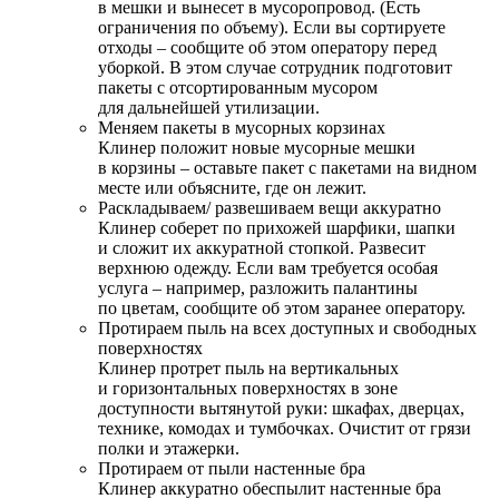
в мешки и вынесет в мусоропровод. (Есть
ограничения по объему). Если вы сортируете
отходы – сообщите об этом оператору перед
уборкой. В этом случае сотрудник подготовит
пакеты с отсортированным мусором
для дальнейшей утилизации.
Меняем пакеты в мусорных корзинах
Клинер положит новые мусорные мешки
в корзины – оставьте пакет с пакетами на видном
месте или объясните, где он лежит.
Раскладываем/ развешиваем вещи аккуратно
Клинер соберет по прихожей шарфики, шапки
и сложит их аккуратной стопкой. Развесит
верхнюю одежду. Если вам требуется особая
услуга – например, разложить палантины
по цветам, сообщите об этом заранее оператору.
Протираем пыль на всех доступных и свободных
поверхностях
Клинер протрет пыль на вертикальных
и горизонтальных поверхностях в зоне
доступности вытянутой руки: шкафах, дверцах,
технике, комодах и тумбочках. Очистит от грязи
полки и этажерки.
Протираем от пыли настенные бра
Клинер аккуратно обеспылит настенные бра