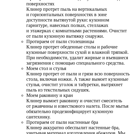
поверхностях
Клинер протрет пыль на вертикальных
и горизонтальных поверхностях в зоне
доступности вытянутой руки: кухонном
гарнитуре, навесных полках, стеллажах
и этажерках с комнатными растениями. Очистит
от пыли кухонную вытяжку снаружи.
Протираем от пыли столешницы
Клинер протрет обеденные столы и рабочие
кухонные поверхности сухой и влажной тряпкой.
При необходимости, удалит жирные и въевшиеся
загрязнения с помощью специального средства.
Моем стол и стулья
Клинер протрет от пыли и грязи всю поверхность
стола, включая ножки. А также вымоет кухонные
стулья, очистит уголок и табуретки, вытряхнет
пыль из текстильных сидушек.
Моем раковину и кран
Клинер вымоет раковину и очистит смеситель
от ржавчины и известкового налета. После мытья
обязательно продезинфицирует кухонную
сантехнику.
Протираем от пыли настенные бра
Клинер аккуратно обеспылит настенные бра,
учитывая материал изготовления абажуров. Мы