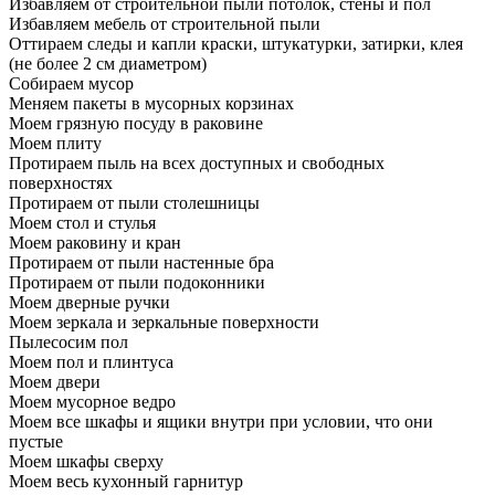
Избавляем от строительной пыли потолок, стены и пол
Избавляем мебель от строительной пыли
Оттираем следы и капли краски, штукатурки, затирки, клея
(не более 2 см диаметром)
Собираем мусор
Меняем пакеты в мусорных корзинах
Моем грязную посуду в раковине
Моем плиту
Протираем пыль на всех доступных и свободных
поверхностях
Протираем от пыли столешницы
Моем стол и стулья
Моем раковину и кран
Протираем от пыли настенные бра
Протираем от пыли подоконники
Моем дверные ручки
Моем зеркала и зеркальные поверхности
Пылесосим пол
Моем пол и плинтуса
Моем двери
Моем мусорное ведро
Моем все шкафы и ящики внутри при условии, что они
пустые
Моем шкафы сверху
Моем весь кухонный гарнитур