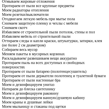
Отмываем жировые отложения
Протираем от пыли все крупные предметы
Моем радиаторы отопления
Моем розетки/выключатели
Отодвигаем легкую мебель при мытье пола
Снимаем защитную пленку и чехлы с мебели
Снимаем скотч
Избавляем от строительной пыли потолок, стены и пол
Избавляем мебель от строительной пыли
Оттираем следы и капли краски, штукатурки, затирки, клея
(не более 2 см диаметром)
Собираем весь мусор
Меняем пакеты в мусорных корзинах
Раскладываем/ развешиваем вещи аккуратно
Протираем пыль на всех доступных и свободных
поверхностях
Протираем от пыли батарею (полотенцесушитель)
Протираем от пыли держатели полотенец и туалетной бумаги
Протираем от пыли настенные бра
Моем и дезинфицируем унитаз
Натираем до блеска сантехнику
Моем и дезинфицируем раковину
Моем и дезинфицируем ванную/душевую кабину
Моем краны и душевые лейки
Моем мыльницу и стаканы под щетки