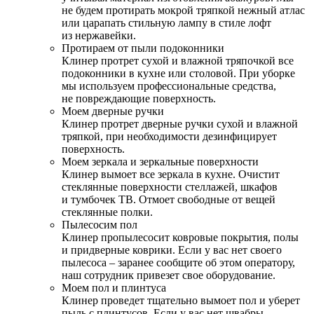
не будем протирать мокрой тряпкой нежный атлас
или царапать стильную лампу в стиле лофт
из нержавейки.
Протираем от пыли подоконники
Клинер протрет сухой и влажной тряпочкой все
подоконники в кухне или столовой. При уборке
мы используем профессиональные средства,
не повреждающие поверхность.
Моем дверные ручки
Клинер протрет дверные ручки сухой и влажной
тряпкой, при необходимости дезинфицирует
поверхность.
Моем зеркала и зеркальные поверхности
Клинер вымоет все зеркала в кухне. Очистит
стеклянные поверхности стеллажей, шкафов
и тумбочек ТВ. Отмоет свободные от вещей
стеклянные полки.
Пылесосим пол
Клинер пропылесосит ковровые покрытия, полы
и придверные коврики. Если у вас нет своего
пылесоса – заранее сообщите об этом оператору,
наш сотрудник привезет свое оборудование.
Моем пол и плинтуса
Клинер проведет тщательно вымоет пол и уберет
пыль с плинтусов. Если у вас нет швабры –