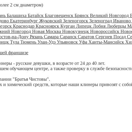
более 2 см диаметром)
ань
Балашиха
Батайск
Благовещенск
Брянск
Великий Новгород
дово
Екатеринбург
Жуковский
Зеленогорск
Зеленоград
Иваново
огорск
Краснодар
Красноярск
Курган
Липецк
Лобня
Люберцы
М
жний Новгород
Новая Москва
Новокузнецк
Новороссийск
Ново
остов-на-Дону
Рязань
Самара
Саранск
Саратов
Сергиев Посад
С
оицк
Тула
Тюмень
Улан-Удэ
Ульяновск
Уфа
Ханты-Мансийск
Хи
шей франшизе
ры - русские девушки, в возрасте от 24 до 40 лет.
шем обучающем центре, а также проверку в службе безопасности
пании "Братья Чистовы".
 и химический средств, которые наши клинеры привозят с собо