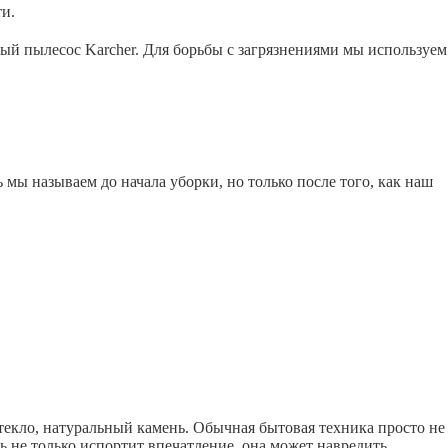
и.
ый пылесос Karcher. Для борьбы с загрязнениями мы используем
ы называем до начала уборки, но только после того, как наш
екло, натуральный камень. Обычная бытовая техника просто не
ль не только испортит впечатление, она может навредить