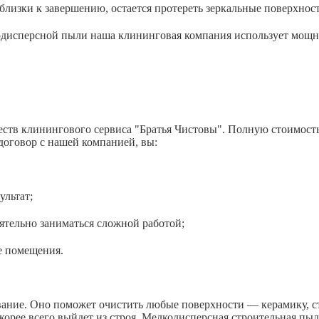
зки к завершению, остается протереть зеркальные поверхност
лкодисперсной пыли наша клининговая компания использует мощн
тв клинингового сервиса "Братья Чистовы". Полную стоимость м
 договор с нашей компанией, вы:
ьтат;
 заниматься сложной работой;
омещения.
ние. Оно поможет очистить любые поверхности — керамику, ст
скорее всего выйдет из строя. Мелкодисперсная строительная пы