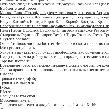
Оттираем следы и капли краски, штукатурки, затирки, клея (не 
Выберите свой город
Москва
Санкт-Петербург
Адлер
Апрелевка
Архангельск
Астрах
Геленджик
Грозный
Дзержинск
Дмитров
Долгопрудный
Домоде
Калуга
Каспийск
Кашира
Киров
Клин
Королёв
Кострома
Красн
Набережные Челны
Нальчик
Наро-Фоминск
Нижневартовск
Ни
Пенза
Пермь
Подольск
Пушкино
Пятигорск
Раменское
Реутов
Р
Ставрополь
Ступино
Таганрог
Тамбов
Тверь
Тольятти
Томск
Тр
Якутск
Ярославль
Откройте Бюро чистоты Братьев Чистовых в своем городе по
на
Кто приедет убирать
Убирать вашу квартиру приедут профессионально обученные клине
Перед приемом на работу все клинеры проходят аттестацию в на
"Братья Чистовы".
Все клинеры работают исключительно в форме с логотипом ком
Уборка производится с помощью профессиональных технических
Швабра
Тряпки из микрофибры
Тряпки для мытья окон
Губки
Щетки
Сгон для мытья окон
Мусорные пакеты
Экологичные средства для уборки немецкой марки Kiehl: