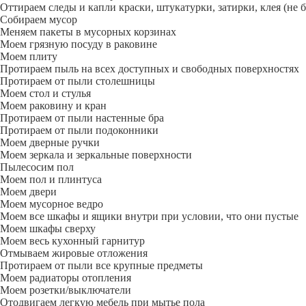
Оттираем следы и капли краски, штукатурки, затирки, клея (не 
Собираем мусор
Меняем пакеты в мусорных корзинах
Моем грязную посуду в раковине
Моем плиту
Протираем пыль на всех доступных и свободных поверхностях
Протираем от пыли столешницы
Моем стол и стулья
Моем раковину и кран
Протираем от пыли настенные бра
Протираем от пыли подоконники
Моем дверные ручки
Моем зеркала и зеркальные поверхности
Пылесосим пол
Моем пол и плинтуса
Моем двери
Моем мусорное ведро
Моем все шкафы и ящики внутри при условии, что они пустые
Моем шкафы сверху
Моем весь кухонный гарнитур
Отмываем жировые отложения
Протираем от пыли все крупные предметы
Моем радиаторы отопления
Моем розетки/выключатели
Отодвигаем легкую мебель при мытье пола