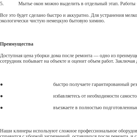
5. Мытье окон можно выделить в отдельный этап. Работы бли
Все это будет сделано быстро и аккуратно. Для устранения ме
экологически чистую немецкую бытовую химию.
Преимущества
Доступная цена уборки дома после ремонта — одно из преимущес
сотрудник побывает на объекте и оценит объем работ. Заключая
● быстро получаете гарантированный резул
● избавляетесь от необходимости самостоятельно
● въезжаете в полностью подготовленные п
Наши клинеры используют сложное профессиональное оборудова
справится с уборкой загрязнений, оставшихся после ремонта, и 