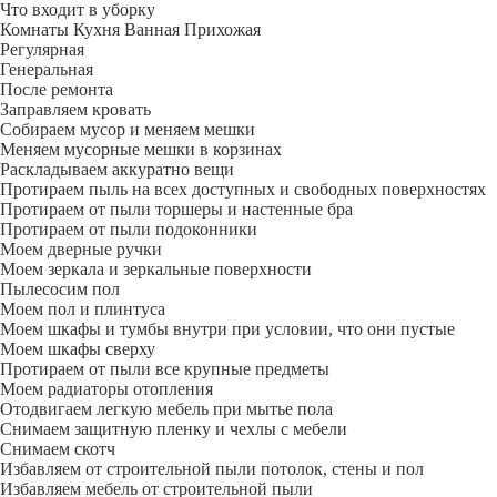
Что входит в уборку
Регу­лярная
Гене­ральная
После ремонта
Заправляем кровать
Собираем мусор и меняем мешки
Меняем мусорные мешки в корзинах
Раскладываем аккуратно вещи
Протираем пыль на всех доступных и свободных поверхностях
Протираем от пыли торшеры и настенные бра
Протираем от пыли подоконники
Моем дверные ручки
Моем зеркала и зеркальные поверхности
Пылесосим пол
Моем пол и плинтуса
Моем шкафы и тумбы внутри при условии, что они пустые
Моем шкафы сверху
Протираем от пыли все крупные предметы
Моем радиаторы отопления
Отодвигаем легкую мебель при мытье пола
Снимаем защитную пленку и чехлы с мебели
Снимаем скотч
Избавляем от строительной пыли потолок, стены и пол
Избавляем мебель от строительной пыли