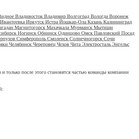
Видное
Владивосток
Владимир
Волгоград
Вологда
Воронеж
Ивантеевка
Иркутск
Истра
Йошкар-Ола
Казань
Калининград
агадан
Магнитогорск
Махачкала
Мурманск
Мытищи
сибирск
Ногинск
Обнинск
Одинцово
Омск
Павловский Посад
ерпухов
Симферополь
Смоленск
Солнечногорск
Сочи
мки
Челябинск
Череповец
Чехов
Чита
Электросталь
Энгельс
 и только после этого становятся частью команды компании
й: