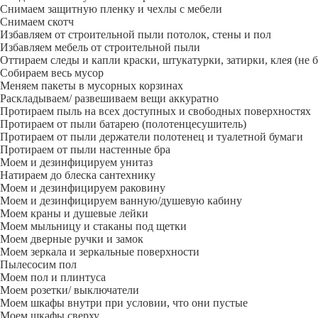
Снимаем защитную пленку и чехлы с мебели
Снимаем скотч
Избавляем от строительной пыли потолок, стены и пол
Избавляем мебель от строительной пыли
Оттираем следы и капли краски, штукатурки, затирки, клея (не 
Собираем весь мусор
Меняем пакеты в мусорных корзинах
Раскладываем/ развешиваем вещи аккуратно
Протираем пыль на всех доступных и свободных поверхностях
Протираем от пыли батарею (полотенцесушитель)
Протираем от пыли держатели полотенец и туалетной бумаги
Протираем от пыли настенные бра
Моем и дезинфицируем унитаз
Натираем до блеска сантехнику
Моем и дезинфицируем раковину
Моем и дезинфицируем ванную/душевую кабину
Моем краны и душевые лейки
Моем мыльницу и стаканы под щетки
Моем дверные ручки и замок
Моем зеркала и зеркальные поверхности
Пылесосим пол
Моем пол и плинтуса
Моем розетки/ выключатели
Моем шкафы внутри при условии, что они пустые
Моем шкафы сверху