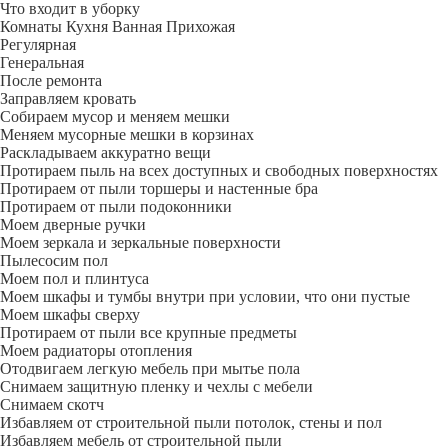
Что входит в уборку
Регу­лярная
Гене­ральная
После ремонта
Заправляем кровать
Собираем мусор и меняем мешки
Меняем мусорные мешки в корзинах
Раскладываем аккуратно вещи
Протираем пыль на всех доступных и свободных поверхностях
Протираем от пыли торшеры и настенные бра
Протираем от пыли подоконники
Моем дверные ручки
Моем зеркала и зеркальные поверхности
Пылесосим пол
Моем пол и плинтуса
Моем шкафы и тумбы внутри при условии, что они пустые
Моем шкафы сверху
Протираем от пыли все крупные предметы
Моем радиаторы отопления
Отодвигаем легкую мебель при мытье пола
Снимаем защитную пленку и чехлы с мебели
Снимаем скотч
Избавляем от строительной пыли потолок, стены и пол
Избавляем мебель от строительной пыли