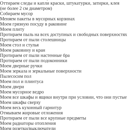
Оттираем следы и капли краски, штукатурки, затирки, клея
(не более 2 см диаметром)
Собираем мусор
Меняем пакеты в мусорных корзинах
Моем грязную посуду в раковине
Моем плиту
Протираем пыль на всех доступных и свободных поверхностях
Протираем от пыли столешницы
Моем стол и стулья
Моем раковину и кран
Протираем от пыли настенные бра
Протираем от пыли подоконники
Моем дверные ручки
Моем зеркала и зеркальные поверхности
Пылесосим пол
Моем пол и плинтуса
Моем двери
Моем мусорное ведро
Моем все шкафы и ящики внутри при условии, что они пустые
Моем шкафы сверху
Моем весь кухонный гарнитур
Отмываем жировые отложения
Протираем от пыли все крупные предметы
Моем радиаторы отопления
Моем розетки/выключатели