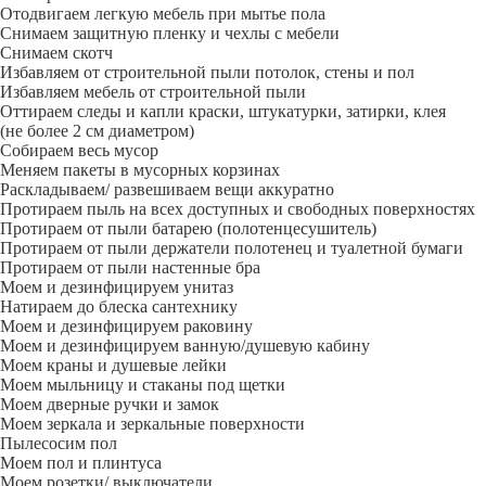
Отодвигаем легкую мебель при мытье пола
Снимаем защитную пленку и чехлы с мебели
Снимаем скотч
Избавляем от строительной пыли потолок, стены и пол
Избавляем мебель от строительной пыли
Оттираем следы и капли краски, штукатурки, затирки, клея
(не более 2 см диаметром)
Собираем весь мусор
Меняем пакеты в мусорных корзинах
Раскладываем/ развешиваем вещи аккуратно
Протираем пыль на всех доступных и свободных поверхностях
Протираем от пыли батарею (полотенцесушитель)
Протираем от пыли держатели полотенец и туалетной бумаги
Протираем от пыли настенные бра
Моем и дезинфицируем унитаз
Натираем до блеска сантехнику
Моем и дезинфицируем раковину
Моем и дезинфицируем ванную/душевую кабину
Моем краны и душевые лейки
Моем мыльницу и стаканы под щетки
Моем дверные ручки и замок
Моем зеркала и зеркальные поверхности
Пылесосим пол
Моем пол и плинтуса
Моем розетки/ выключатели