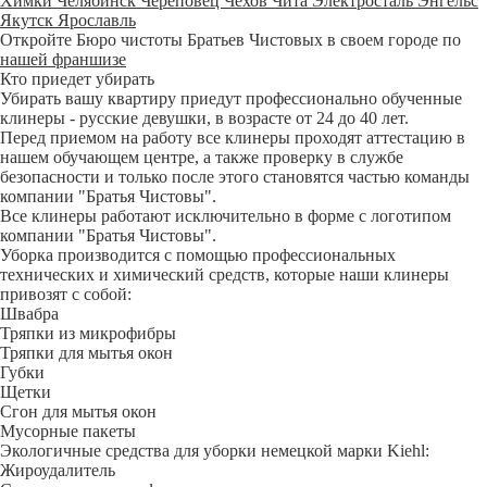
Химки
Челябинск
Череповец
Чехов
Чита
Электросталь
Энгельс
Якутск
Ярославль
Откройте Бюро чистоты Братьев Чистовых в своем городе по
нашей франшизе
Кто приедет убирать
Убирать вашу квартиру приедут профессионально обученные
клинеры - русские девушки, в возрасте от 24 до 40 лет.
Перед приемом на работу все клинеры проходят аттестацию в
нашем обучающем центре, а также проверку в службе
безопасности и только после этого становятся частью команды
компании "Братья Чистовы".
Все клинеры работают исключительно в форме с логотипом
компании "Братья Чистовы".
Уборка производится с помощью профессиональных
технических и химический средств, которые наши клинеры
привозят с собой:
Швабра
Тряпки из микрофибры
Тряпки для мытья окон
Губки
Щетки
Сгон для мытья окон
Мусорные пакеты
Экологичные средства для уборки немецкой марки Kiehl:
Жироудалитель