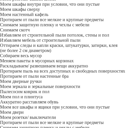
Моем шкафы внутри при условии, что они пустые
Моем шкафы сверху
Моем настенный кафель
Протираем от пыли все мелкие и крупные предметы
Снимаем защитную пленку и чехлы с мебели
Снимаем скотч
Избавляем от строительной пыли потолок, стены и пол
Избавляем мебель от строительной пыли
Оттираем следы и капли краски, штукатурки, затирки, клея
(не более 2 см диаметром)
Собираем весь мусор
Меняем пакеты в мусорных корзинах
Раскладываем/ развешиваем вещи аккуратно
Протираем пыль на всех доступных и свободных поверхностях
Протираем от пыли настенные бра
Моем дверные ручки
Моем зеркала и зеркальные поверхности
Пылесосим коврик и пол
Моем пол и плинтуса
Аккуратно расставляем обувь
Моем все шкафы и ящики при условии, что они пустые
Моем двери
Моем розетки/ выключатели
Протираем от пыли все мелкие и крупные предметы
Снимаем защитную пленку и чехлы с мебели