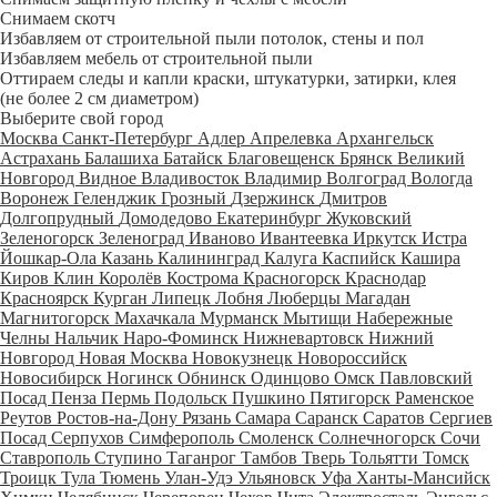
Снимаем скотч
Избавляем от строительной пыли потолок, стены и пол
Избавляем мебель от строительной пыли
Оттираем следы и капли краски, штукатурки, затирки, клея
(не более 2 см диаметром)
Выберите свой город
Москва
Санкт-Петербург
Адлер
Апрелевка
Архангельск
Астрахань
Балашиха
Батайск
Благовещенск
Брянск
Великий
Новгород
Видное
Владивосток
Владимир
Волгоград
Вологда
Воронеж
Геленджик
Грозный
Дзержинск
Дмитров
Долгопрудный
Домодедово
Екатеринбург
Жуковский
Зеленогорск
Зеленоград
Иваново
Ивантеевка
Иркутск
Истра
Йошкар-Ола
Казань
Калининград
Калуга
Каспийск
Кашира
Киров
Клин
Королёв
Кострома
Красногорск
Краснодар
Красноярск
Курган
Липецк
Лобня
Люберцы
Магадан
Магнитогорск
Махачкала
Мурманск
Мытищи
Набережные
Челны
Нальчик
Наро-Фоминск
Нижневартовск
Нижний
Новгород
Новая Москва
Новокузнецк
Новороссийск
Новосибирск
Ногинск
Обнинск
Одинцово
Омск
Павловский
Посад
Пенза
Пермь
Подольск
Пушкино
Пятигорск
Раменское
Реутов
Ростов-на-Дону
Рязань
Самара
Саранск
Саратов
Сергиев
Посад
Серпухов
Симферополь
Смоленск
Солнечногорск
Сочи
Ставрополь
Ступино
Таганрог
Тамбов
Тверь
Тольятти
Томск
Троицк
Тула
Тюмень
Улан-Удэ
Ульяновск
Уфа
Ханты-Мансийск