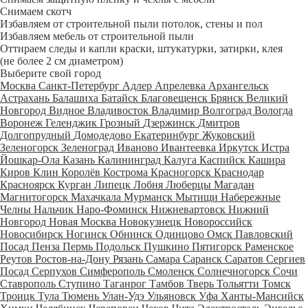
Снимаем скотч
Избавляем от строительной пыли потолок, стены и пол
Избавляем мебель от строительной пыли
Оттираем следы и капли краски, штукатурки, затирки, клея
(не более 2 см диаметром)
Выберите свой город
Москва
Санкт-Петербург
Адлер
Апрелевка
Архангельск
Астрахань
Балашиха
Батайск
Благовещенск
Брянск
Великий
Новгород
Видное
Владивосток
Владимир
Волгоград
Вологда
Воронеж
Геленджик
Грозный
Дзержинск
Дмитров
Долгопрудный
Домодедово
Екатеринбург
Жуковский
Зеленогорск
Зеленоград
Иваново
Ивантеевка
Иркутск
Истра
Йошкар-Ола
Казань
Калининград
Калуга
Каспийск
Кашира
Киров
Клин
Королёв
Кострома
Красногорск
Краснодар
Красноярск
Курган
Липецк
Лобня
Люберцы
Магадан
Магнитогорск
Махачкала
Мурманск
Мытищи
Набережные
Челны
Нальчик
Наро-Фоминск
Нижневартовск
Нижний
Новгород
Новая Москва
Новокузнецк
Новороссийск
Новосибирск
Ногинск
Обнинск
Одинцово
Омск
Павловский
Посад
Пенза
Пермь
Подольск
Пушкино
Пятигорск
Раменское
Реутов
Ростов-на-Дону
Рязань
Самара
Саранск
Саратов
Сергиев
Посад
Серпухов
Симферополь
Смоленск
Солнечногорск
Сочи
Ставрополь
Ступино
Таганрог
Тамбов
Тверь
Тольятти
Томск
Троицк
Тула
Тюмень
Улан-Удэ
Ульяновск
Уфа
Ханты-Мансийск