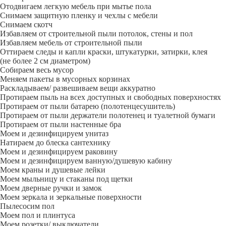
Отодвигаем легкую мебель при мытье пола
Снимаем защитную пленку и чехлы с мебели
Снимаем скотч
Избавляем от строительной пыли потолок, стены и пол
Избавляем мебель от строительной пыли
Оттираем следы и капли краски, штукатурки, затирки, клея
(не более 2 см диаметром)
Собираем весь мусор
Меняем пакеты в мусорных корзинах
Раскладываем/ развешиваем вещи аккуратно
Протираем пыль на всех доступных и свободных поверхностях
Протираем от пыли батарею (полотенцесушитель)
Протираем от пыли держатели полотенец и туалетной бумаги
Протираем от пыли настенные бра
Моем и дезинфицируем унитаз
Натираем до блеска сантехнику
Моем и дезинфицируем раковину
Моем и дезинфицируем ванную/душевую кабину
Моем краны и душевые лейки
Моем мыльницу и стаканы под щетки
Моем дверные ручки и замок
Моем зеркала и зеркальные поверхности
Пылесосим пол
Моем пол и плинтуса
Моем розетки/ выключатели