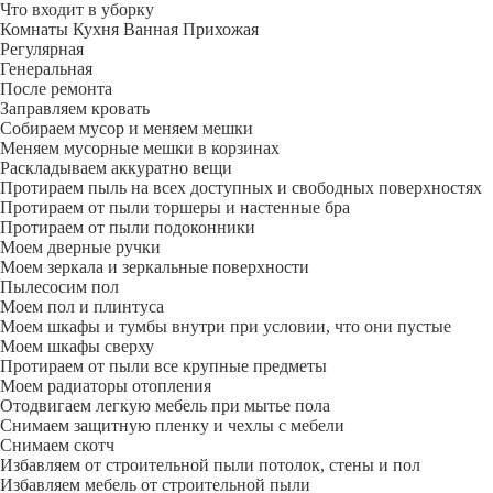
Что входит в уборку
Регу­лярная
Гене­ральная
После ремонта
Заправляем кровать
Собираем мусор и меняем мешки
Меняем мусорные мешки в корзинах
Раскладываем аккуратно вещи
Протираем пыль на всех доступных и свободных поверхностях
Протираем от пыли торшеры и настенные бра
Протираем от пыли подоконники
Моем дверные ручки
Моем зеркала и зеркальные поверхности
Пылесосим пол
Моем пол и плинтуса
Моем шкафы и тумбы внутри при условии, что они пустые
Моем шкафы сверху
Протираем от пыли все крупные предметы
Моем радиаторы отопления
Отодвигаем легкую мебель при мытье пола
Снимаем защитную пленку и чехлы с мебели
Снимаем скотч
Избавляем от строительной пыли потолок, стены и пол
Избавляем мебель от строительной пыли