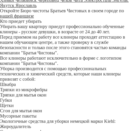
Химки
Челябинск
Череповец
Чехов
Чита
Электросталь
Энгельс
Якутск
Ярославль
Откройте Бюро чистоты Братьев Чистовых в своем городе по
нашей франшизе
Кто приедет убирать
Убирать вашу квартиру приедут профессионально обученные
клинеры - русские девушки, в возрасте от 24 до 40 лет.
Перед приемом на работу все клинеры проходят аттестацию в
нашем обучающем центре, а также проверку в службе
безопасности и только после этого становятся частью команды
компании "Братья Чистовы".
Все клинеры работают исключительно в форме с логотипом
компании "Братья Чистовы".
Уборка производится с помощью профессиональных
технических и химический средств, которые наши клинеры
привозят с собой:
Швабра
Тряпки из микрофибры
Тряпки для мытья окон
Губки
Щетки
Сгон для мытья окон
Мусорные пакеты
Экологичные средства для уборки немецкой марки Kiehl:
Жироудалитель