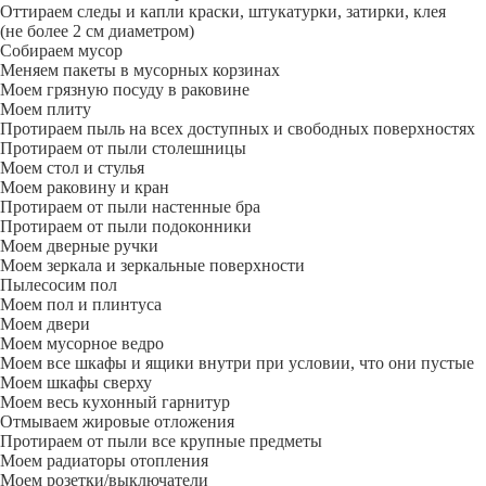
Оттираем следы и капли краски, штукатурки, затирки, клея
(не более 2 см диаметром)
Собираем мусор
Меняем пакеты в мусорных корзинах
Моем грязную посуду в раковине
Моем плиту
Протираем пыль на всех доступных и свободных поверхностях
Протираем от пыли столешницы
Моем стол и стулья
Моем раковину и кран
Протираем от пыли настенные бра
Протираем от пыли подоконники
Моем дверные ручки
Моем зеркала и зеркальные поверхности
Пылесосим пол
Моем пол и плинтуса
Моем двери
Моем мусорное ведро
Моем все шкафы и ящики внутри при условии, что они пустые
Моем шкафы сверху
Моем весь кухонный гарнитур
Отмываем жировые отложения
Протираем от пыли все крупные предметы
Моем радиаторы отопления
Моем розетки/выключатели