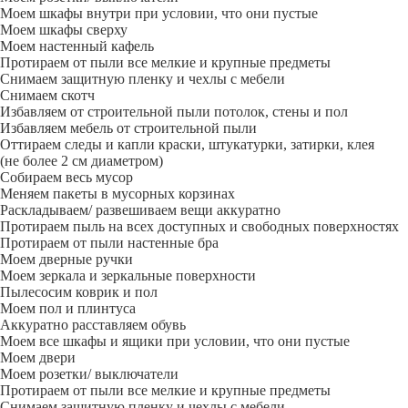
Моем шкафы внутри при условии, что они пустые
Моем шкафы сверху
Моем настенный кафель
Протираем от пыли все мелкие и крупные предметы
Снимаем защитную пленку и чехлы с мебели
Снимаем скотч
Избавляем от строительной пыли потолок, стены и пол
Избавляем мебель от строительной пыли
Оттираем следы и капли краски, штукатурки, затирки, клея
(не более 2 см диаметром)
Собираем весь мусор
Меняем пакеты в мусорных корзинах
Раскладываем/ развешиваем вещи аккуратно
Протираем пыль на всех доступных и свободных поверхностях
Протираем от пыли настенные бра
Моем дверные ручки
Моем зеркала и зеркальные поверхности
Пылесосим коврик и пол
Моем пол и плинтуса
Аккуратно расставляем обувь
Моем все шкафы и ящики при условии, что они пустые
Моем двери
Моем розетки/ выключатели
Протираем от пыли все мелкие и крупные предметы
Снимаем защитную пленку и чехлы с мебели