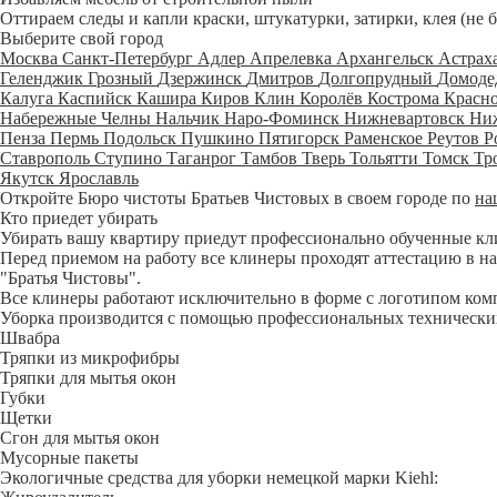
Оттираем следы и капли краски, штукатурки, затирки, клея (не 
Выберите свой город
Москва
Санкт-Петербург
Адлер
Апрелевка
Архангельск
Астрах
Геленджик
Грозный
Дзержинск
Дмитров
Долгопрудный
Домоде
Калуга
Каспийск
Кашира
Киров
Клин
Королёв
Кострома
Красн
Набережные Челны
Нальчик
Наро-Фоминск
Нижневартовск
Ни
Пенза
Пермь
Подольск
Пушкино
Пятигорск
Раменское
Реутов
Р
Ставрополь
Ступино
Таганрог
Тамбов
Тверь
Тольятти
Томск
Тр
Якутск
Ярославль
Откройте Бюро чистоты Братьев Чистовых в своем городе по
на
Кто приедет убирать
Убирать вашу квартиру приедут профессионально обученные клине
Перед приемом на работу все клинеры проходят аттестацию в на
"Братья Чистовы".
Все клинеры работают исключительно в форме с логотипом ком
Уборка производится с помощью профессиональных технических
Швабра
Тряпки из микрофибры
Тряпки для мытья окон
Губки
Щетки
Сгон для мытья окон
Мусорные пакеты
Экологичные средства для уборки немецкой марки Kiehl: