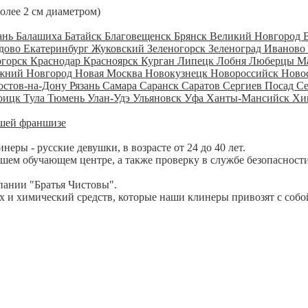
более 2 см диаметром)
ань
Балашиха
Батайск
Благовещенск
Брянск
Великий Новгород
дово
Екатеринбург
Жуковский
Зеленогорск
Зеленоград
Иваново
огорск
Краснодар
Красноярск
Курган
Липецк
Лобня
Люберцы
М
жний Новгород
Новая Москва
Новокузнецк
Новороссийск
Ново
остов-на-Дону
Рязань
Самара
Саранск
Саратов
Сергиев Посад
С
оицк
Тула
Тюмень
Улан-Удэ
Ульяновск
Уфа
Ханты-Мансийск
Хи
шей франшизе
ры - русские девушки, в возрасте от 24 до 40 лет.
шем обучающем центре, а также проверку в службе безопасности
пании "Братья Чистовы".
 и химический средств, которые наши клинеры привозят с собо