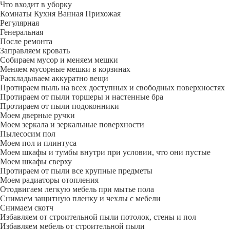
Что входит в уборку
Регу­лярная
Гене­ральная
После ремонта
Заправляем кровать
Собираем мусор и меняем мешки
Меняем мусорные мешки в корзинах
Раскладываем аккуратно вещи
Протираем пыль на всех доступных и свободных поверхностях
Протираем от пыли торшеры и настенные бра
Протираем от пыли подоконники
Моем дверные ручки
Моем зеркала и зеркальные поверхности
Пылесосим пол
Моем пол и плинтуса
Моем шкафы и тумбы внутри при условии, что они пустые
Моем шкафы сверху
Протираем от пыли все крупные предметы
Моем радиаторы отопления
Отодвигаем легкую мебель при мытье пола
Снимаем защитную пленку и чехлы с мебели
Снимаем скотч
Избавляем от строительной пыли потолок, стены и пол
Избавляем мебель от строительной пыли