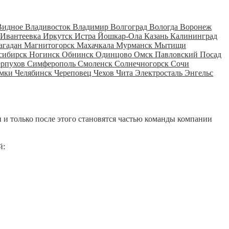
Видное
Владивосток
Владимир
Волгоград
Вологда
Воронеж
Ивантеевка
Иркутск
Истра
Йошкар-Ола
Казань
Калининград
агадан
Магнитогорск
Махачкала
Мурманск
Мытищи
сибирск
Ногинск
Обнинск
Одинцово
Омск
Павловский Посад
ерпухов
Симферополь
Смоленск
Солнечногорск
Сочи
мки
Челябинск
Череповец
Чехов
Чита
Электросталь
Энгельс
 и только после этого становятся частью команды компании
й: