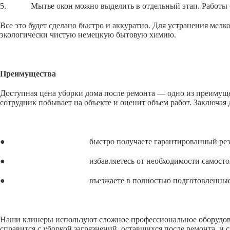
5. Мытье окон можно выделить в отдельный этап. Работы бли
Все это будет сделано быстро и аккуратно. Для устранения ме
экологически чистую немецкую бытовую химию.
Преимущества
Доступная цена уборки дома после ремонта — одно из преимущес
сотрудник побывает на объекте и оценит объем работ. Заключая
● быстро получаете гарантированный резул
● избавляетесь от необходимости самостоятельно
● въезжаете в полностью подготовленные п
Наши клинеры используют сложное профессиональное оборудова
справится с уборкой загрязнений, оставшихся после ремонта, и 