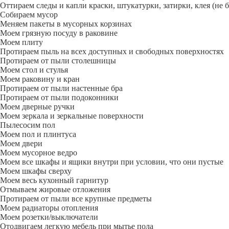
Оттираем следы и капли краски, штукатурки, затирки, клея (не 
Собираем мусор
Меняем пакеты в мусорных корзинах
Моем грязную посуду в раковине
Моем плиту
Протираем пыль на всех доступных и свободных поверхностях
Протираем от пыли столешницы
Моем стол и стулья
Моем раковину и кран
Протираем от пыли настенные бра
Протираем от пыли подоконники
Моем дверные ручки
Моем зеркала и зеркальные поверхности
Пылесосим пол
Моем пол и плинтуса
Моем двери
Моем мусорное ведро
Моем все шкафы и ящики внутри при условии, что они пустые
Моем шкафы сверху
Моем весь кухонный гарнитур
Отмываем жировые отложения
Протираем от пыли все крупные предметы
Моем радиаторы отопления
Моем розетки/выключатели
Отодвигаем легкую мебель при мытье пола