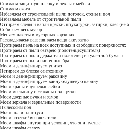
Снимаем защитную пленку и чехлы с мебели
Снимаем скотч
Избавляем от строительной пыли потолок, стены и пол
Избавляем мебель от строительной пыли
Оттираем следы и капли краски, штукатурки, затирки, клея (не 
Собираем весь мусор
Меняем пакеты в мусорных корзинах
Раскладываем/ развешиваем вещи аккуратно
Протираем пыль на всех доступных и свободных поверхностях
Протираем от пыли батарею (полотенцесушитель)
Протираем от пыли держатели полотенец и туалетной бумаги
Протираем от пыли настенные бра
Моем и дезинфицируем унитаз
Натираем до блеска сантехнику
Моем и дезинфицируем раковину
Моем и дезинфицируем ванную/душевую кабину
Моем краны и душевые лейки
Моем мыльницу и стаканы под щетки
Моем дверные ручки и замок
Моем зеркала и зеркальные поверхности
Пылесосим пол
Моем пол и плинтуса
Моем розетки/ выключатели
Моем шкафы внутри при условии, что они пустые
Моем шкафы сверху