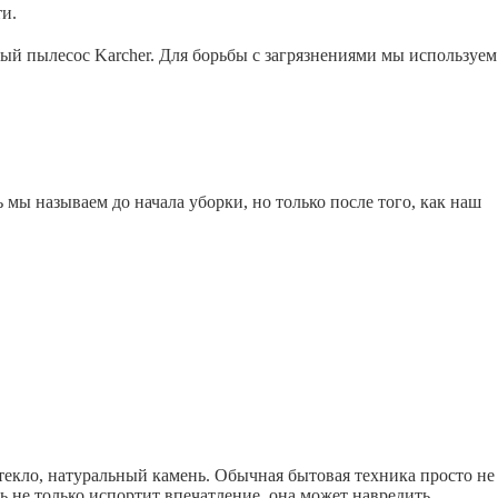
и.
ый пылесос Karcher. Для борьбы с загрязнениями мы используем
ы называем до начала уборки, но только после того, как наш
екло, натуральный камень. Обычная бытовая техника просто не
ль не только испортит впечатление, она может навредить