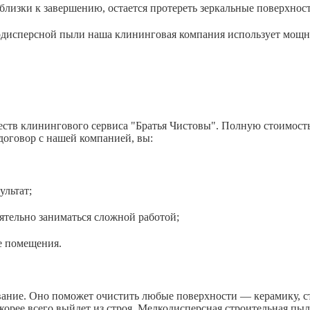
зки к завершению, остается протереть зеркальные поверхност
лкодисперсной пыли наша клининговая компания использует мощн
тв клинингового сервиса "Братья Чистовы". Полную стоимость м
 договор с нашей компанией, вы:
ьтат;
 заниматься сложной работой;
омещения.
ние. Оно поможет очистить любые поверхности — керамику, ст
скорее всего выйдет из строя. Мелкодисперсная строительная пы