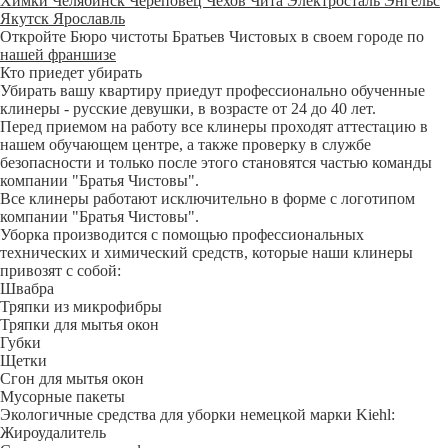
Химки
Челябинск
Череповец
Чехов
Чита
Электросталь
Энгельс
Якутск
Ярославль
Откройте Бюро чистоты Братьев Чистовых в своем городе по
нашей франшизе
Кто приедет убирать
Убирать вашу квартиру приедут профессионально обученные
клинеры - русские девушки, в возрасте от 24 до 40 лет.
Перед приемом на работу все клинеры проходят аттестацию в
нашем обучающем центре, а также проверку в службе
безопасности и только после этого становятся частью команды
компании "Братья Чистовы".
Все клинеры работают исключительно в форме с логотипом
компании "Братья Чистовы".
Уборка производится с помощью профессиональных
технических и химический средств, которые наши клинеры
привозят с собой:
Швабра
Тряпки из микрофибры
Тряпки для мытья окон
Губки
Щетки
Сгон для мытья окон
Мусорные пакеты
Экологичные средства для уборки немецкой марки Kiehl:
Жироудалитель