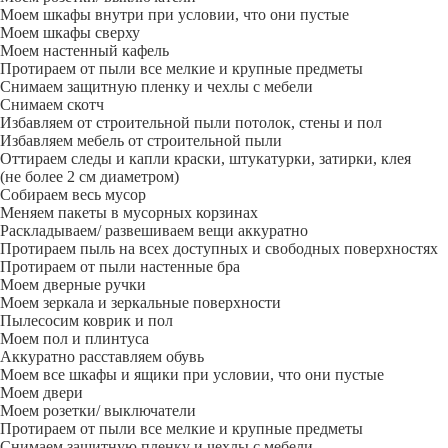
Моем шкафы внутри при условии, что они пустые
Моем шкафы сверху
Моем настенный кафель
Протираем от пыли все мелкие и крупные предметы
Снимаем защитную пленку и чехлы с мебели
Снимаем скотч
Избавляем от строительной пыли потолок, стены и пол
Избавляем мебель от строительной пыли
Оттираем следы и капли краски, штукатурки, затирки, клея
(не более 2 см диаметром)
Собираем весь мусор
Меняем пакеты в мусорных корзинах
Раскладываем/ развешиваем вещи аккуратно
Протираем пыль на всех доступных и свободных поверхностях
Протираем от пыли настенные бра
Моем дверные ручки
Моем зеркала и зеркальные поверхности
Пылесосим коврик и пол
Моем пол и плинтуса
Аккуратно расставляем обувь
Моем все шкафы и ящики при условии, что они пустые
Моем двери
Моем розетки/ выключатели
Протираем от пыли все мелкие и крупные предметы
Снимаем защитную пленку и чехлы с мебели