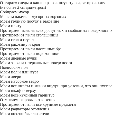
Оттираем следы и капли краски, штукатурки, затирки, клея
(не более 2 см диаметром)
Собираем мусор
Меняем пакеты в мусорных корзинах
Моем грязную посуду в раковине
Моем плиту
Протираем пыль на всех доступных и свободных поверхностях
Протираем от пыли столешницы
Моем стол и стулья
Моем раковину и кран
Протираем от пыли настенные бра
Протираем от пыли подоконники
Моем дверные ручки
Моем зеркала и зеркальные поверхности
Пылесосим пол
Моем пол и плинтуса
Моем двери
Моем мусорное ведро
Моем все шкафы и ящики внутри при условии, что они пустые
Моем шкафы сверху
Моем весь кухонный гарнитур
Отмываем жировые отложения
Протираем от пыли все крупные предметы
Моем радиаторы отопления
Моем розетки/выключатели