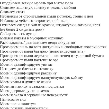
Отодвигаем легкую мебель при мытье пола
Снимаем защитную пленку и чехлы с мебели
Снимаем скотч
Избавляем от строительной пыли потолок, стены и пол
Избавляем мебель от строительной пыли
Оттираем следы и капли краски, штукатурки, затирки, клея
(не более 2 см диаметром)
Собираем весь мусор
Меняем пакеты в мусорных корзинах
Раскладываем/ развешиваем вещи аккуратно
Протираем пыль на всех доступных и свободных поверхностях
Протираем от пыли батарею (полотенцесушитель)
Протираем от пыли держатели полотенец и туалетной бумаги
Протираем от пыли настенные бра
Моем и дезинфицируем унитаз
Натираем до блеска сантехнику
Моем и дезинфицируем раковину
Моем и дезинфицируем ванную/душевую кабину
Моем краны и душевые лейки
Моем мыльницу и стаканы под щетки
Моем дверные ручки и замок
Моем зеркала и зеркальные поверхности
Пылесосим пол
Моем пол и плинтуса
Моем розетки/ выключатели