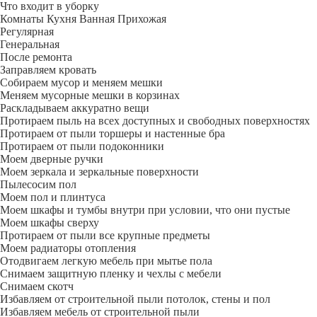
Что входит в уборку
Регу­лярная
Гене­ральная
После ремонта
Заправляем кровать
Собираем мусор и меняем мешки
Меняем мусорные мешки в корзинах
Раскладываем аккуратно вещи
Протираем пыль на всех доступных и свободных поверхностях
Протираем от пыли торшеры и настенные бра
Протираем от пыли подоконники
Моем дверные ручки
Моем зеркала и зеркальные поверхности
Пылесосим пол
Моем пол и плинтуса
Моем шкафы и тумбы внутри при условии, что они пустые
Моем шкафы сверху
Протираем от пыли все крупные предметы
Моем радиаторы отопления
Отодвигаем легкую мебель при мытье пола
Снимаем защитную пленку и чехлы с мебели
Снимаем скотч
Избавляем от строительной пыли потолок, стены и пол
Избавляем мебель от строительной пыли