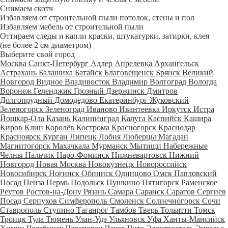
Снимаем скотч
Избавляем от строительной пыли потолок, стены и пол
Избавляем мебель от строительной пыли
Оттираем следы и капли краски, штукатурки, затирки, клея
(не более 2 см диаметром)
Выберите свой город
Москва
Санкт-Петербург
Адлер
Апрелевка
Архангельск
Астрахань
Балашиха
Батайск
Благовещенск
Брянск
Великий
Новгород
Видное
Владивосток
Владимир
Волгоград
Вологда
Воронеж
Геленджик
Грозный
Дзержинск
Дмитров
Долгопрудный
Домодедово
Екатеринбург
Жуковский
Зеленогорск
Зеленоград
Иваново
Ивантеевка
Иркутск
Истра
Йошкар-Ола
Казань
Калининград
Калуга
Каспийск
Кашира
Киров
Клин
Королёв
Кострома
Красногорск
Краснодар
Красноярск
Курган
Липецк
Лобня
Люберцы
Магадан
Магнитогорск
Махачкала
Мурманск
Мытищи
Набережные
Челны
Нальчик
Наро-Фоминск
Нижневартовск
Нижний
Новгород
Новая Москва
Новокузнецк
Новороссийск
Новосибирск
Ногинск
Обнинск
Одинцово
Омск
Павловский
Посад
Пенза
Пермь
Подольск
Пушкино
Пятигорск
Раменское
Реутов
Ростов-на-Дону
Рязань
Самара
Саранск
Саратов
Сергиев
Посад
Серпухов
Симферополь
Смоленск
Солнечногорск
Сочи
Ставрополь
Ступино
Таганрог
Тамбов
Тверь
Тольятти
Томск
Троицк
Тула
Тюмень
Улан-Удэ
Ульяновск
Уфа
Ханты-Мансийск