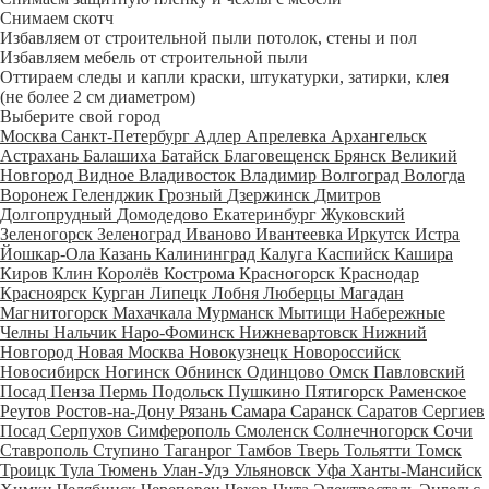
Снимаем скотч
Избавляем от строительной пыли потолок, стены и пол
Избавляем мебель от строительной пыли
Оттираем следы и капли краски, штукатурки, затирки, клея
(не более 2 см диаметром)
Выберите свой город
Москва
Санкт-Петербург
Адлер
Апрелевка
Архангельск
Астрахань
Балашиха
Батайск
Благовещенск
Брянск
Великий
Новгород
Видное
Владивосток
Владимир
Волгоград
Вологда
Воронеж
Геленджик
Грозный
Дзержинск
Дмитров
Долгопрудный
Домодедово
Екатеринбург
Жуковский
Зеленогорск
Зеленоград
Иваново
Ивантеевка
Иркутск
Истра
Йошкар-Ола
Казань
Калининград
Калуга
Каспийск
Кашира
Киров
Клин
Королёв
Кострома
Красногорск
Краснодар
Красноярск
Курган
Липецк
Лобня
Люберцы
Магадан
Магнитогорск
Махачкала
Мурманск
Мытищи
Набережные
Челны
Нальчик
Наро-Фоминск
Нижневартовск
Нижний
Новгород
Новая Москва
Новокузнецк
Новороссийск
Новосибирск
Ногинск
Обнинск
Одинцово
Омск
Павловский
Посад
Пенза
Пермь
Подольск
Пушкино
Пятигорск
Раменское
Реутов
Ростов-на-Дону
Рязань
Самара
Саранск
Саратов
Сергиев
Посад
Серпухов
Симферополь
Смоленск
Солнечногорск
Сочи
Ставрополь
Ступино
Таганрог
Тамбов
Тверь
Тольятти
Томск
Троицк
Тула
Тюмень
Улан-Удэ
Ульяновск
Уфа
Ханты-Мансийск