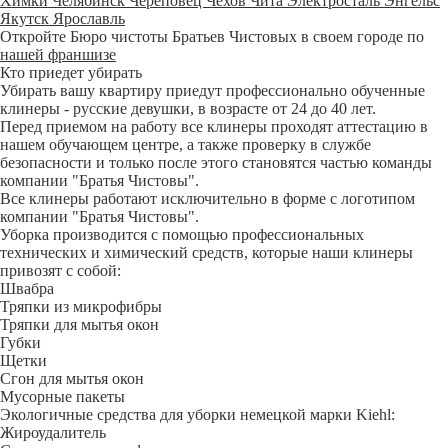
Химки
Челябинск
Череповец
Чехов
Чита
Электросталь
Энгельс
Якутск
Ярославль
Откройте Бюро чистоты Братьев Чистовых в своем городе по
нашей франшизе
Кто приедет убирать
Убирать вашу квартиру приедут профессионально обученные
клинеры - русские девушки, в возрасте от 24 до 40 лет.
Перед приемом на работу все клинеры проходят аттестацию в
нашем обучающем центре, а также проверку в службе
безопасности и только после этого становятся частью команды
компании "Братья Чистовы".
Все клинеры работают исключительно в форме с логотипом
компании "Братья Чистовы".
Уборка производится с помощью профессиональных
технических и химический средств, которые наши клинеры
привозят с собой:
Швабра
Тряпки из микрофибры
Тряпки для мытья окон
Губки
Щетки
Сгон для мытья окон
Мусорные пакеты
Экологичные средства для уборки немецкой марки Kiehl:
Жироудалитель