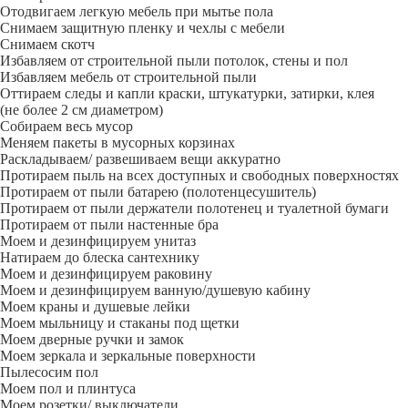
Отодвигаем легкую мебель при мытье пола
Снимаем защитную пленку и чехлы с мебели
Снимаем скотч
Избавляем от строительной пыли потолок, стены и пол
Избавляем мебель от строительной пыли
Оттираем следы и капли краски, штукатурки, затирки, клея
(не более 2 см диаметром)
Собираем весь мусор
Меняем пакеты в мусорных корзинах
Раскладываем/ развешиваем вещи аккуратно
Протираем пыль на всех доступных и свободных поверхностях
Протираем от пыли батарею (полотенцесушитель)
Протираем от пыли держатели полотенец и туалетной бумаги
Протираем от пыли настенные бра
Моем и дезинфицируем унитаз
Натираем до блеска сантехнику
Моем и дезинфицируем раковину
Моем и дезинфицируем ванную/душевую кабину
Моем краны и душевые лейки
Моем мыльницу и стаканы под щетки
Моем дверные ручки и замок
Моем зеркала и зеркальные поверхности
Пылесосим пол
Моем пол и плинтуса
Моем розетки/ выключатели