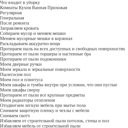
Что входит в уборку
Регу­лярная
Гене­ральная
После ремонта
Заправляем кровать
Собираем мусор и меняем мешки
Меняем мусорные мешки в корзинах
Раскладываем аккуратно вещи
Протираем пыль на всех доступных и свободных поверхностях
Протираем от пыли торшеры и настенные бра
Протираем от пыли подоконники
Моем дверные ручки
Моем зеркала и зеркальные поверхности
Пылесосим пол
Моем пол и плинтуса
Моем шкафы и тумбы внутри при условии, что они пустые
Моем шкафы сверху
Протираем от пыли все крупные предметы
Моем радиаторы отопления
Отодвигаем легкую мебель при мытье пола
Снимаем защитную пленку и чехлы с мебели
Снимаем скотч
Избавляем от строительной пыли потолок, стены и пол
Избавляем мебель от строительной пыли