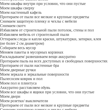
Моем шкафы внутри при условии, что они пустые
Моем шкафы сверху
Моем настенный кафель
Протираем от пыли все мелкие и крупные предметы
Снимаем защитную пленку и чехлы с мебели
Снимаем скотч
Избавляем от строительной пыли потолок, стены и пол
Избавляем мебель от строительной пыли
Оттираем следы и капли краски, штукатурки, затирки, клея
(не более 2 см диаметром)
Собираем весь мусор
Меняем пакеты в мусорных корзинах
Раскладываем/ развешиваем вещи аккуратно
Протираем пыль на всех доступных и свободных поверхностях
Протираем от пыли настенные бра
Моем дверные ручки
Моем зеркала и зеркальные поверхности
Пылесосим коврик и пол
Моем пол и плинтуса
Аккуратно расставляем обувь
Моем все шкафы и ящики при условии, что они пустые
Моем двери
Моем розетки/ выключатели
Протираем от пыли все мелкие и крупные предметы
Снимаем защитную пленку и чехлы с мебели