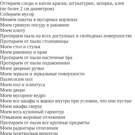
Оттираем следы и капли краски, штукатурки, затирки, клея
(не более 2 см диаметром)
Собираем мусор
Меняем пакеты в мусорных корзинах
Моем грязную посуду в раковине
Моем плиту
Протираем пыль на всех доступных и свободных поверхностях
Протираем от пыли столешницы
Моем стол и стулья
Моем раковину и кран
Протираем от пыли настенные бра
Протираем от пыли подоконники
Моем дверные ручки
Моем зеркала и зеркальные поверхности
Пылесосим пол
Моем пол и плинтуса
Моем двери
Моем мусорное ведро
Моем все шкафы и ящики внутри при условии, что они пустые
Моем шкафы сверху
Моем весь кухонный гарнитур
Отмываем жировые отложения
Протираем от пыли все крупные предметы
Моем радиаторы отопления
Моем розетки/выключатели