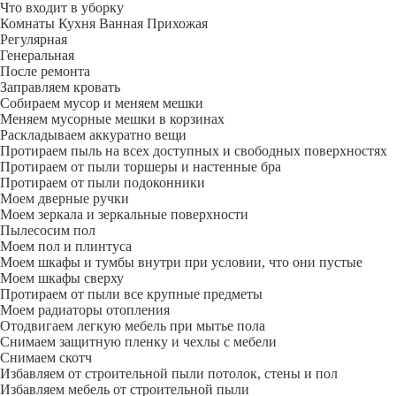
Что входит в уборку
Регу­лярная
Гене­ральная
После ремонта
Заправляем кровать
Собираем мусор и меняем мешки
Меняем мусорные мешки в корзинах
Раскладываем аккуратно вещи
Протираем пыль на всех доступных и свободных поверхностях
Протираем от пыли торшеры и настенные бра
Протираем от пыли подоконники
Моем дверные ручки
Моем зеркала и зеркальные поверхности
Пылесосим пол
Моем пол и плинтуса
Моем шкафы и тумбы внутри при условии, что они пустые
Моем шкафы сверху
Протираем от пыли все крупные предметы
Моем радиаторы отопления
Отодвигаем легкую мебель при мытье пола
Снимаем защитную пленку и чехлы с мебели
Снимаем скотч
Избавляем от строительной пыли потолок, стены и пол
Избавляем мебель от строительной пыли