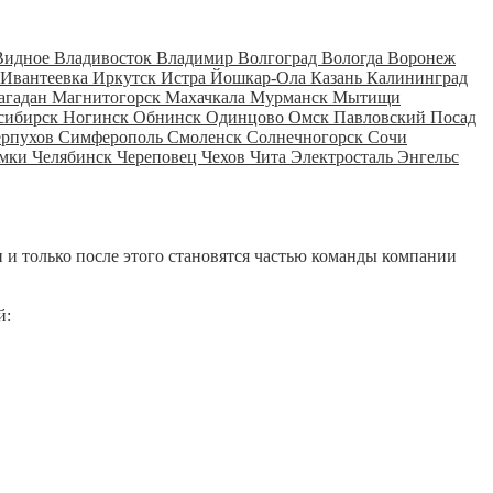
Видное
Владивосток
Владимир
Волгоград
Вологда
Воронеж
Ивантеевка
Иркутск
Истра
Йошкар-Ола
Казань
Калининград
агадан
Магнитогорск
Махачкала
Мурманск
Мытищи
сибирск
Ногинск
Обнинск
Одинцово
Омск
Павловский Посад
ерпухов
Симферополь
Смоленск
Солнечногорск
Сочи
мки
Челябинск
Череповец
Чехов
Чита
Электросталь
Энгельс
 и только после этого становятся частью команды компании
й: