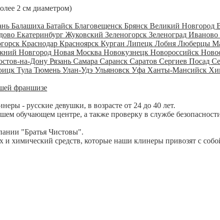
более 2 см диаметром)
ань
Балашиха
Батайск
Благовещенск
Брянск
Великий Новгород
дово
Екатеринбург
Жуковский
Зеленогорск
Зеленоград
Иваново
огорск
Краснодар
Красноярск
Курган
Липецк
Лобня
Люберцы
М
жний Новгород
Новая Москва
Новокузнецк
Новороссийск
Ново
остов-на-Дону
Рязань
Самара
Саранск
Саратов
Сергиев Посад
С
оицк
Тула
Тюмень
Улан-Удэ
Ульяновск
Уфа
Ханты-Мансийск
Хи
шей франшизе
ры - русские девушки, в возрасте от 24 до 40 лет.
шем обучающем центре, а также проверку в службе безопасности
пании "Братья Чистовы".
 и химический средств, которые наши клинеры привозят с собо