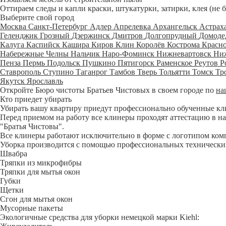
Оттираем следы и капли краски, штукатурки, затирки, клея (не 
Выберите свой город
Москва
Санкт-Петербург
Адлер
Апрелевка
Архангельск
Астрах
Геленджик
Грозный
Дзержинск
Дмитров
Долгопрудный
Домоде
Калуга
Каспийск
Кашира
Киров
Клин
Королёв
Кострома
Красн
Набережные Челны
Нальчик
Наро-Фоминск
Нижневартовск
Ни
Пенза
Пермь
Подольск
Пушкино
Пятигорск
Раменское
Реутов
Р
Ставрополь
Ступино
Таганрог
Тамбов
Тверь
Тольятти
Томск
Тр
Якутск
Ярославль
Откройте Бюро чистоты Братьев Чистовых в своем городе по
на
Кто приедет убирать
Убирать вашу квартиру приедут профессионально обученные клине
Перед приемом на работу все клинеры проходят аттестацию в на
"Братья Чистовы".
Все клинеры работают исключительно в форме с логотипом ком
Уборка производится с помощью профессиональных технических
Швабра
Тряпки из микрофибры
Тряпки для мытья окон
Губки
Щетки
Сгон для мытья окон
Мусорные пакеты
Экологичные средства для уборки немецкой марки Kiehl: