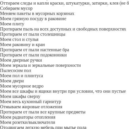
Оттираем следы и капли краски, штукатурки, затирки, клея (не 
Собираем мусор
Меняем пакеты в мусорных корзинах
Моем грязную посуду в раковине
Моем плиту
Протираем пыль на всех доступных и свободных поверхностях
Протираем от пыли столешницы
Моем стол и стулья
Моем раковину и кран
Протираем от пыли настенные бра
Протираем от пыли подоконники
Моем дверные ручки
Моем зеркала и зеркальные поверхности
Пылесосим пол
Моем пол и плинтуса
Моем двери
Моем мусорное ведро
Моем все шкафы и ящики внутри при условии, что они пустые
Моем шкафы сверху
Моем весь кухонный гарнитур
Отмываем жировые отложения
Протираем от пыли все крупные предметы
Моем радиаторы отопления
Моем розетки/выключатели
Отодвигаем легкую мебель при мытье пола