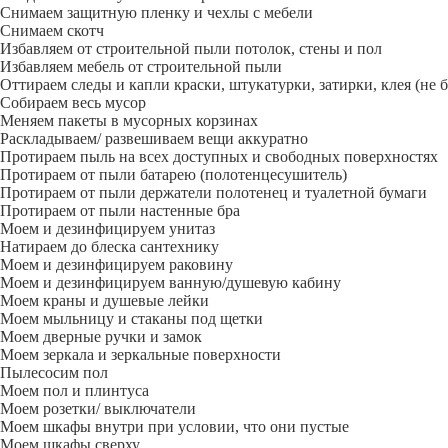
Снимаем защитную пленку и чехлы с мебели
Снимаем скотч
Избавляем от строительной пыли потолок, стены и пол
Избавляем мебель от строительной пыли
Оттираем следы и капли краски, штукатурки, затирки, клея (не 
Собираем весь мусор
Меняем пакеты в мусорных корзинах
Раскладываем/ развешиваем вещи аккуратно
Протираем пыль на всех доступных и свободных поверхностях
Протираем от пыли батарею (полотенцесушитель)
Протираем от пыли держатели полотенец и туалетной бумаги
Протираем от пыли настенные бра
Моем и дезинфицируем унитаз
Натираем до блеска сантехнику
Моем и дезинфицируем раковину
Моем и дезинфицируем ванную/душевую кабину
Моем краны и душевые лейки
Моем мыльницу и стаканы под щетки
Моем дверные ручки и замок
Моем зеркала и зеркальные поверхности
Пылесосим пол
Моем пол и плинтуса
Моем розетки/ выключатели
Моем шкафы внутри при условии, что они пустые
Моем шкафы сверху