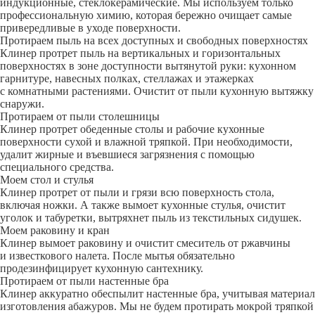
индукционные, стеклокерамические. Мы используем только
профессиональную химию, которая бережно очищает самые
привередливые в уходе поверхности.
Протираем пыль на всех доступных и свободных поверхностях
Клинер протрет пыль на вертикальных и горизонтальных
поверхностях в зоне доступности вытянутой руки: кухонном
гарнитуре, навесных полках, стеллажах и этажерках
с комнатными растениями. Очистит от пыли кухонную вытяжку
снаружи.
Протираем от пыли столешницы
Клинер протрет обеденные столы и рабочие кухонные
поверхности сухой и влажной тряпкой. При необходимости,
удалит жирные и въевшиеся загрязнения с помощью
специального средства.
Моем стол и стулья
Клинер протрет от пыли и грязи всю поверхность стола,
включая ножки. А также вымоет кухонные стулья, очистит
уголок и табуретки, вытряхнет пыль из текстильных сидушек.
Моем раковину и кран
Клинер вымоет раковину и очистит смеситель от ржавчины
и известкового налета. После мытья обязательно
продезинфицирует кухонную сантехнику.
Протираем от пыли настенные бра
Клинер аккуратно обеспылит настенные бра, учитывая материал
изготовления абажуров. Мы не будем протирать мокрой тряпкой