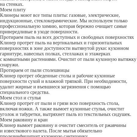
на стенках.
Моем плиту
Клинеры моют все типы плиты: газовые, электрические,
индукционные, стеклокерамические. Мы используем только
профессиональную химию, которая бережно очищает самые
привередливые в уходе поверхности.
Протираем пыль на всех доступных и свободных поверхностях
Клинер протрет пыль на вертикальных и горизонтальных
поверхностях в зоне доступности вытянутой руки: кухонном
гарнитуре, навесных полках, стеллажах и этажерках
с комнатными растениями. Очистит от пыли кухонную вытяжку
снаружи.
Протираем от пыли столешницы
Клинер протрет обеденные столы и рабочие кухонные
поверхности сухой и влажной тряпкой. При необходимости,
удалит жирные и въевшиеся загрязнения с помощью
специального средства.
Моем стол и стулья
Клинер протрет от пыли и грязи всю поверхность стола,
включая ножки. А также вымоет кухонные стулья, очистит
уголок и табуретки, вытряхнет пыль из текстильных сидушек.
Моем раковину и кран
Клинер вымоет раковину и очистит смеситель от ржавчины
и известкового налета. После мытья обязательно
продезинфицирует кухонную сантехнику.