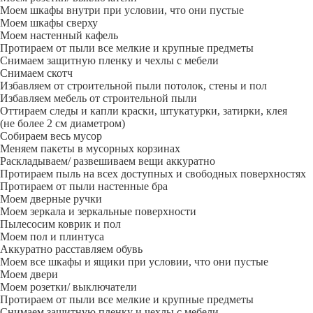
Моем шкафы внутри при условии, что они пустые
Моем шкафы сверху
Моем настенный кафель
Протираем от пыли все мелкие и крупные предметы
Снимаем защитную пленку и чехлы с мебели
Снимаем скотч
Избавляем от строительной пыли потолок, стены и пол
Избавляем мебель от строительной пыли
Оттираем следы и капли краски, штукатурки, затирки, клея
(не более 2 см диаметром)
Собираем весь мусор
Меняем пакеты в мусорных корзинах
Раскладываем/ развешиваем вещи аккуратно
Протираем пыль на всех доступных и свободных поверхностях
Протираем от пыли настенные бра
Моем дверные ручки
Моем зеркала и зеркальные поверхности
Пылесосим коврик и пол
Моем пол и плинтуса
Аккуратно расставляем обувь
Моем все шкафы и ящики при условии, что они пустые
Моем двери
Моем розетки/ выключатели
Протираем от пыли все мелкие и крупные предметы
Снимаем защитную пленку и чехлы с мебели