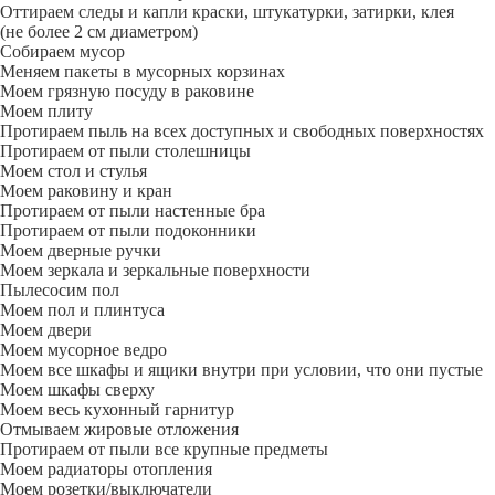
Оттираем следы и капли краски, штукатурки, затирки, клея
(не более 2 см диаметром)
Собираем мусор
Меняем пакеты в мусорных корзинах
Моем грязную посуду в раковине
Моем плиту
Протираем пыль на всех доступных и свободных поверхностях
Протираем от пыли столешницы
Моем стол и стулья
Моем раковину и кран
Протираем от пыли настенные бра
Протираем от пыли подоконники
Моем дверные ручки
Моем зеркала и зеркальные поверхности
Пылесосим пол
Моем пол и плинтуса
Моем двери
Моем мусорное ведро
Моем все шкафы и ящики внутри при условии, что они пустые
Моем шкафы сверху
Моем весь кухонный гарнитур
Отмываем жировые отложения
Протираем от пыли все крупные предметы
Моем радиаторы отопления
Моем розетки/выключатели