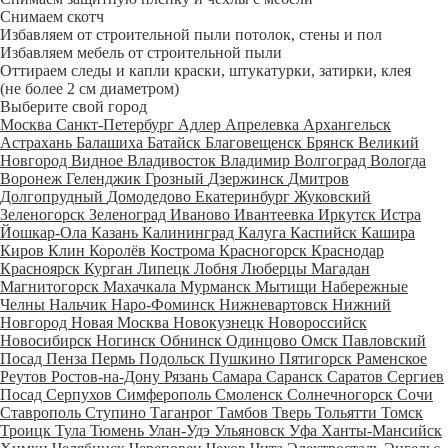
Снимаем скотч
Избавляем от строительной пыли потолок, стены и пол
Избавляем мебель от строительной пыли
Оттираем следы и капли краски, штукатурки, затирки, клея
(не более 2 см диаметром)
Выберите свой город
Москва
Санкт-Петербург
Адлер
Апрелевка
Архангельск
Астрахань
Балашиха
Батайск
Благовещенск
Брянск
Великий
Новгород
Видное
Владивосток
Владимир
Волгоград
Вологда
Воронеж
Геленджик
Грозный
Дзержинск
Дмитров
Долгопрудный
Домодедово
Екатеринбург
Жуковский
Зеленогорск
Зеленоград
Иваново
Ивантеевка
Иркутск
Истра
Йошкар-Ола
Казань
Калининград
Калуга
Каспийск
Кашира
Киров
Клин
Королёв
Кострома
Красногорск
Краснодар
Красноярск
Курган
Липецк
Лобня
Люберцы
Магадан
Магнитогорск
Махачкала
Мурманск
Мытищи
Набережные
Челны
Нальчик
Наро-Фоминск
Нижневартовск
Нижний
Новгород
Новая Москва
Новокузнецк
Новороссийск
Новосибирск
Ногинск
Обнинск
Одинцово
Омск
Павловский
Посад
Пенза
Пермь
Подольск
Пушкино
Пятигорск
Раменское
Реутов
Ростов-на-Дону
Рязань
Самара
Саранск
Саратов
Сергиев
Посад
Серпухов
Симферополь
Смоленск
Солнечногорск
Сочи
Ставрополь
Ступино
Таганрог
Тамбов
Тверь
Тольятти
Томск
Троицк
Тула
Тюмень
Улан-Удэ
Ульяновск
Уфа
Ханты-Мансийск