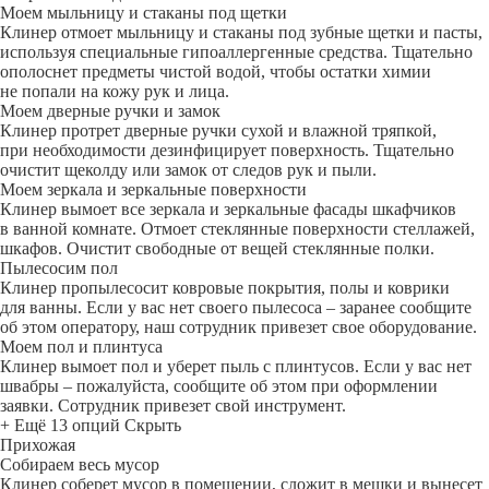
Моем мыльницу и стаканы под щетки
Клинер отмоет мыльницу и стаканы под зубные щетки и пасты,
используя специальные гипоаллергенные средства. Тщательно
ополоснет предметы чистой водой, чтобы остатки химии
не попали на кожу рук и лица.
Моем дверные ручки и замок
Клинер протрет дверные ручки сухой и влажной тряпкой,
при необходимости дезинфицирует поверхность. Тщательно
очистит щеколду или замок от следов рук и пыли.
Моем зеркала и зеркальные поверхности
Клинер вымоет все зеркала и зеркальные фасады шкафчиков
в ванной комнате. Отмоет стеклянные поверхности стеллажей,
шкафов. Очистит свободные от вещей стеклянные полки.
Пылесосим пол
Клинер пропылесосит ковровые покрытия, полы и коврики
для ванны. Если у вас нет своего пылесоса – заранее сообщите
об этом оператору, наш сотрудник привезет свое оборудование.
Моем пол и плинтуса
Клинер вымоет пол и уберет пыль с плинтусов. Если у вас нет
швабры – пожалуйста, сообщите об этом при оформлении
заявки. Сотрудник привезет свой инструмент.
+ Ещё 13 опций
Скрыть
Прихожая
Собираем весь мусор
Клинер соберет мусор в помещении, сложит в мешки и вынесет