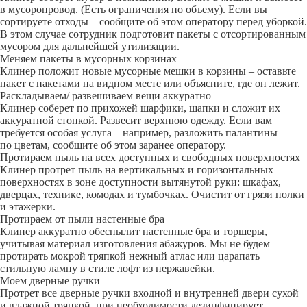
в мусоропровод. (Есть ограничения по объему). Если вы
сортируете отходы – сообщите об этом оператору перед уборкой.
В этом случае сотрудник подготовит пакеты с отсортированным
мусором для дальнейшей утилизации.
Меняем пакеты в мусорных корзинах
Клинер положит новые мусорные мешки в корзины – оставьте
пакет с пакетами на видном месте или объясните, где он лежит.
Раскладываем/ развешиваем вещи аккуратно
Клинер соберет по прихожей шарфики, шапки и сложит их
аккуратной стопкой. Развесит верхнюю одежду. Если вам
требуется особая услуга – например, разложить палантины
по цветам, сообщите об этом заранее оператору.
Протираем пыль на всех доступных и свободных поверхностях
Клинер протрет пыль на вертикальных и горизонтальных
поверхностях в зоне доступности вытянутой руки: шкафах,
дверцах, технике, комодах и тумбочках. Очистит от грязи полки
и этажерки.
Протираем от пыли настенные бра
Клинер аккуратно обеспылит настенные бра и торшеры,
учитывая материал изготовления абажуров. Мы не будем
протирать мокрой тряпкой нежный атлас или царапать
стильную лампу в стиле лофт из нержавейки.
Моем дверные ручки
Протрет все дверные ручки входной и внутренней двери сухой
и влажной тряпкой, при необходимости дезинфицирует