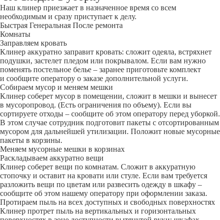
Наш клинер приезжает в назначенное время со всем
необходимым и сразу приступает к делу.
Быстрая
Генеральная
После ремонта
Комнаты
Заправляем кровать
Клинер аккуратно заправит кровать: сложит одеяла, встряхнет
подушки, застелет пледом или покрывалом. Если вам нужно
поменять постельное белье – заранее приготовьте комплект
и сообщите оператору о заказе дополнительной услуги.
Собираем мусор и меняем мешки
Клинер соберет мусор в помещении, сложит в мешки и вынесет
в мусоропровод. (Есть ограничения по объему). Если вы
сортируете отходы – сообщите об этом оператору перед уборкой.
В этом случае сотрудник подготовит пакеты с отсортированным
мусором для дальнейшей утилизации. Положит новые мусорные
пакеты в корзины.
Меняем мусорные мешки в корзинах
Раскладываем аккуратно вещи
Клинер соберет вещи по комнатам. Сложит в аккуратную
стопочку и оставит на кровати или стуле. Если вам требуется
разложить вещи по цветам или развесить одежду в шкафу –
сообщите об этом нашему оператору при оформлении заказа.
Протираем пыль на всех доступных и свободных поверхностях
Клинер протрет пыль на вертикальных и горизонтальных
поверхностях в зоне доступности вытянутой руки: шкафах,