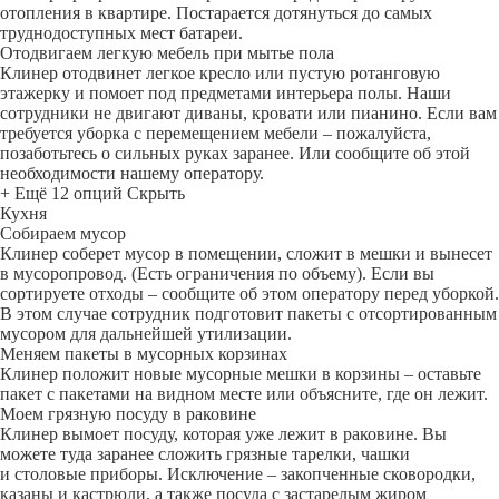
отопления в квартире. Постарается дотянуться до самых
труднодоступных мест батареи.
Отодвигаем легкую мебель при мытье пола
Клинер отодвинет легкое кресло или пустую ротанговую
этажерку и помоет под предметами интерьера полы. Наши
сотрудники не двигают диваны, кровати или пианино. Если вам
требуется уборка с перемещением мебели – пожалуйста,
позаботьтесь о сильных руках заранее. Или сообщите об этой
необходимости нашему оператору.
+ Ещё 12 опций
Скрыть
Кухня
Собираем мусор
Клинер соберет мусор в помещении, сложит в мешки и вынесет
в мусоропровод. (Есть ограничения по объему). Если вы
сортируете отходы – сообщите об этом оператору перед уборкой.
В этом случае сотрудник подготовит пакеты с отсортированным
мусором для дальнейшей утилизации.
Меняем пакеты в мусорных корзинах
Клинер положит новые мусорные мешки в корзины – оставьте
пакет с пакетами на видном месте или объясните, где он лежит.
Моем грязную посуду в раковине
Клинер вымоет посуду, которая уже лежит в раковине. Вы
можете туда заранее сложить грязные тарелки, чашки
и столовые приборы. Исключение – закопченные сковородки,
казаны и кастрюли, а также посуда с застарелым жиром