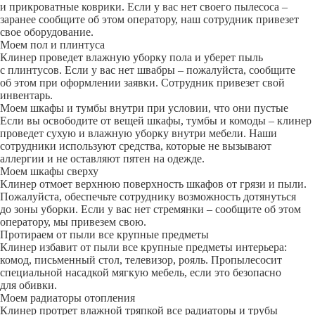
и прикроватные коврики. Если у вас нет своего пылесоса –
заранее сообщите об этом оператору, наш сотрудник привезет
свое оборудование.
Моем пол и плинтуса
Клинер проведет влажную уборку пола и уберет пыль
с плинтусов. Если у вас нет швабры – пожалуйста, сообщите
об этом при оформлении заявки. Сотрудник привезет свой
инвентарь.
Моем шкафы и тумбы внутри при условии, что они пустые
Если вы освободите от вещей шкафы, тумбы и комоды – клинер
проведет сухую и влажную уборку внутри мебели. Наши
сотрудники используют средства, которые не вызывают
аллергии и не оставляют пятен на одежде.
Моем шкафы сверху
Клинер отмоет верхнюю поверхность шкафов от грязи и пыли.
Пожалуйста, обеспечьте сотруднику возможность дотянуться
до зоны уборки. Если у вас нет стремянки – сообщите об этом
оператору, мы привезем свою.
Протираем от пыли все крупные предметы
Клинер избавит от пыли все крупные предметы интерьера:
комод, письменный стол, телевизор, рояль. Пропылесосит
специальной насадкой мягкую мебель, если это безопасно
для обивки.
Моем радиаторы отопления
Клинер протрет влажной тряпкой все радиаторы и трубы