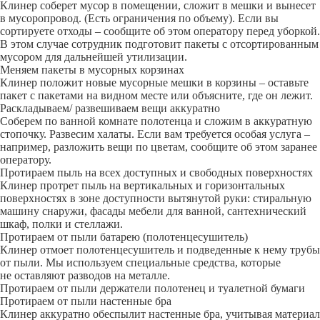
Клинер соберет мусор в помещении, сложит в мешки и вынесет
в мусоропровод. (Есть ограничения по объему). Если вы
сортируете отходы – сообщите об этом оператору перед уборкой.
В этом случае сотрудник подготовит пакеты с отсортированным
мусором для дальнейшей утилизации.
Меняем пакеты в мусорных корзинах
Клинер положит новые мусорные мешки в корзины – оставьте
пакет с пакетами на видном месте или объясните, где он лежит.
Раскладываем/ развешиваем вещи аккуратно
Соберем по ванной комнате полотенца и сложим в аккуратную
стопочку. Развесим халаты. Если вам требуется особая услуга –
например, разложить вещи по цветам, сообщите об этом заранее
оператору.
Протираем пыль на всех доступных и свободных поверхностях
Клинер протрет пыль на вертикальных и горизонтальных
поверхностях в зоне доступности вытянутой руки: стиральную
машину снаружи, фасады мебели для ванной, сантехнический
шкаф, полки и стеллажи.
Протираем от пыли батарею (полотенцесушитель)
Клинер отмоет полотенцесушитель и подведенные к нему трубы
от пыли. Мы используем специальные средства, которые
не оставляют разводов на металле.
Протираем от пыли держатели полотенец и туалетной бумаги
Протираем от пыли настенные бра
Клинер аккуратно обеспылит настенные бра, учитывая материал