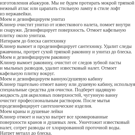
изготовления абажуров. Мы не будем протирать мокрой тряпкой
нежный атлас или царапать стильную лампу в стиле лофт
из нержавейки.
Моем и дезинфицируем унитаз
Клинер очистит унитаз от известкового налета, помоет внутри
и снаружи. Дезинфицирует поверхность. Отмоет кафельную
плитку около унитаза.
Натираем до блеска сантехнику
Клинер вымоет и продезинфицирует сантехнику. Удалит следы
ржавчины, протрет сухой тряпкой раковину и унитаз до блеска.
Моем и дезинфицируем раковину
Клинер вымоет раковину, очистит от следов зубной пасты
и мыльных разводов, удалит известковый налет. Отмоет
кафельную плитку вокруг.
Моем и дезинфицируем ванную/душевую кабину
Клинер тщательно отмоет ванну или душевую кабину, используя
специальные средства для очистки. Подберет щадящую
жидкость для акриловых поверхностей, чугунную ванну
очистит профессиональным раствором. После мытья
продезинфицирует сантехнические изделия.
Моем краны и душевые лейки
Клинер отмоет и насухо вытрет все хромированные
поверхности кранов и душевых леек. Уничтожит известковый
налет, сотрет разводы от хлорированной проточной воды.
Натрет металл до блеска.