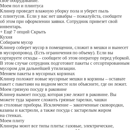
свое оборудование.
Моем пол и плинтуса
Клинер проведет влажную уборку пола и уберет пыль
с плинтусов. Если у вас нет швабры – пожалуйста, сообщите
об этом при оформлении заявки. Сотрудник привезет свой
инвентарь.
+ Ещё 7 опций
Скрыть
Кухня
Собираем мусор
Клинер соберет мусор в помещении, сложит в мешки и вынесет
в мусоропровод. (Есть ограничения по объему). Если вы
сортируете отходы – сообщите об этом оператору перед уборкой.
В этом случае сотрудник подготовит пакеты с отсортированным
мусором для дальнейшей утилизации.
Меняем пакеты в мусорных корзинах
Клинер положит новые мусорные мешки в корзины – оставьте
пакет с пакетами на видном месте или объясните, где он лежит.
Моем грязную посуду в раковине
Клинер вымоет посуду, которая уже лежит в раковине. Вы
можете туда заранее сложить грязные тарелки, чашки
и столовые приборы. Исключение – закопченные сковородки,
казаны и кастрюли, а также посуда с застарелым жиром
на стенках.
Моем плиту
Клинеры моют все типы плиты: газовые, электрические,