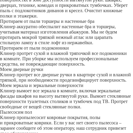
дверцах, технике, комодах и прикроватных тумбочках. Уберет
пыль с подлокотников диванов и кресел. Очистит книжные
полки и этажерки.
Протираем от пыли торшеры и настенные бра
Клинер аккуратно обеспылит настенные бра и торшеры,
учитывая материал изготовления абажуров. Мы не будем
протирать мокрой тряпкой нежный атлас или царапать
стильную лампу в стиле лофт из нержавейки.
Протираем от пыли подоконники
Клинер протрет сухой и влажной тряпочкой все подоконники
в комнате. При уборке мы используем профессиональные
средства, не повреждающие поверхность.
Моем дверные ручки
Клинер протрет все дверные ручки в квартире сухой и влажной
тряпкой, при необходимости продезинфицирует поверхность.
Моем зеркала и зеркальные поверхности
Клинер вымоет все зеркала в комнате, включая зеркальные
фасады шкафов на высоту вытянутой руки. Вымоет стеклянные
поверхности туалетных столиков и тумбочек под ТВ. Протрет
свободные от вещей стеклянные полки.
Пылесосим пол
Клинер пропылесосит ковровые покрытия, полы
и прикроватные коврики. Если у вас нет своего пылесоса –
заранее сообщите об этом оператору, наш сотрудник привезет