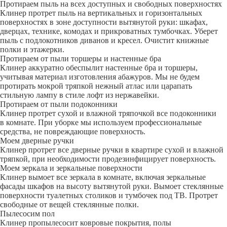
Протираем пыль на всех доступных и свободных поверхностях
Клинер протрет пыль на вертикальных и горизонтальных
поверхностях в зоне доступности вытянутой руки: шкафах,
дверцах, технике, комодах и прикроватных тумбочках. Уберет
пыль с подлокотников диванов и кресел. Очистит книжные
полки и этажерки.
Протираем от пыли торшеры и настенные бра
Клинер аккуратно обеспылит настенные бра и торшеры,
учитывая материал изготовления абажуров. Мы не будем
протирать мокрой тряпкой нежный атлас или царапать
стильную лампу в стиле лофт из нержавейки.
Протираем от пыли подоконники
Клинер протрет сухой и влажной тряпочкой все подоконники
в комнате. При уборке мы используем профессиональные
средства, не повреждающие поверхность.
Моем дверные ручки
Клинер протрет все дверные ручки в квартире сухой и влажной
тряпкой, при необходимости продезинфицирует поверхность.
Моем зеркала и зеркальные поверхности
Клинер вымоет все зеркала в комнате, включая зеркальные
фасады шкафов на высоту вытянутой руки. Вымоет стеклянные
поверхности туалетных столиков и тумбочек под ТВ. Протрет
свободные от вещей стеклянные полки.
Пылесосим пол
Клинер пропылесосит ковровые покрытия, полы