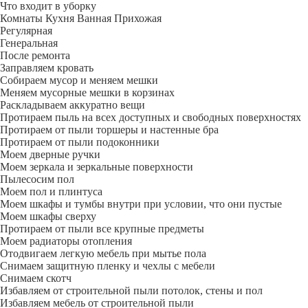
Что входит в уборку
Регу­лярная
Гене­ральная
После ремонта
Заправляем кровать
Собираем мусор и меняем мешки
Меняем мусорные мешки в корзинах
Раскладываем аккуратно вещи
Протираем пыль на всех доступных и свободных поверхностях
Протираем от пыли торшеры и настенные бра
Протираем от пыли подоконники
Моем дверные ручки
Моем зеркала и зеркальные поверхности
Пылесосим пол
Моем пол и плинтуса
Моем шкафы и тумбы внутри при условии, что они пустые
Моем шкафы сверху
Протираем от пыли все крупные предметы
Моем радиаторы отопления
Отодвигаем легкую мебель при мытье пола
Снимаем защитную пленку и чехлы с мебели
Снимаем скотч
Избавляем от строительной пыли потолок, стены и пол
Избавляем мебель от строительной пыли