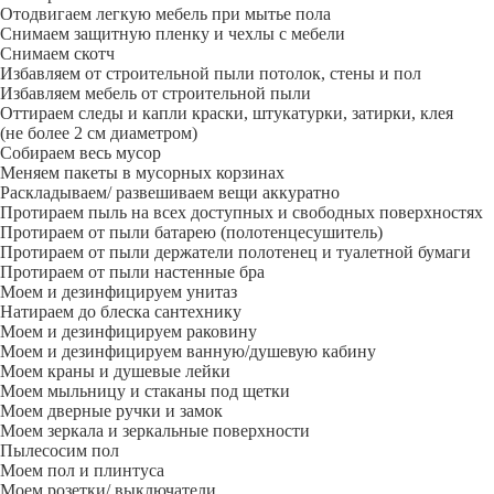
Отодвигаем легкую мебель при мытье пола
Снимаем защитную пленку и чехлы с мебели
Снимаем скотч
Избавляем от строительной пыли потолок, стены и пол
Избавляем мебель от строительной пыли
Оттираем следы и капли краски, штукатурки, затирки, клея
(не более 2 см диаметром)
Собираем весь мусор
Меняем пакеты в мусорных корзинах
Раскладываем/ развешиваем вещи аккуратно
Протираем пыль на всех доступных и свободных поверхностях
Протираем от пыли батарею (полотенцесушитель)
Протираем от пыли держатели полотенец и туалетной бумаги
Протираем от пыли настенные бра
Моем и дезинфицируем унитаз
Натираем до блеска сантехнику
Моем и дезинфицируем раковину
Моем и дезинфицируем ванную/душевую кабину
Моем краны и душевые лейки
Моем мыльницу и стаканы под щетки
Моем дверные ручки и замок
Моем зеркала и зеркальные поверхности
Пылесосим пол
Моем пол и плинтуса
Моем розетки/ выключатели