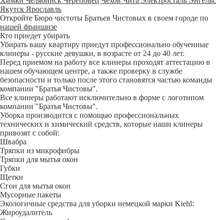
Химки
Челябинск
Череповец
Чехов
Чита
Электросталь
Энгельс
Якутск
Ярославль
Откройте Бюро чистоты Братьев Чистовых в своем городе по
нашей франшизе
Кто приедет убирать
Убирать вашу квартиру приедут профессионально обученные
клинеры - русские девушки, в возрасте от 24 до 40 лет.
Перед приемом на работу все клинеры проходят аттестацию в
нашем обучающем центре, а также проверку в службе
безопасности и только после этого становятся частью команды
компании "Братья Чистовы".
Все клинеры работают исключительно в форме с логотипом
компании "Братья Чистовы".
Уборка производится с помощью профессиональных
технических и химический средств, которые наши клинеры
привозят с собой:
Швабра
Тряпки из микрофибры
Тряпки для мытья окон
Губки
Щетки
Сгон для мытья окон
Мусорные пакеты
Экологичные средства для уборки немецкой марки Kiehl:
Жироудалитель