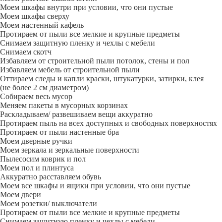
Моем шкафы внутри при условии, что они пустые
Моем шкафы сверху
Моем настенный кафель
Протираем от пыли все мелкие и крупные предметы
Снимаем защитную пленку и чехлы с мебели
Снимаем скотч
Избавляем от строительной пыли потолок, стены и пол
Избавляем мебель от строительной пыли
Оттираем следы и капли краски, штукатурки, затирки, клея
(не более 2 см диаметром)
Собираем весь мусор
Меняем пакеты в мусорных корзинах
Раскладываем/ развешиваем вещи аккуратно
Протираем пыль на всех доступных и свободных поверхностях
Протираем от пыли настенные бра
Моем дверные ручки
Моем зеркала и зеркальные поверхности
Пылесосим коврик и пол
Моем пол и плинтуса
Аккуратно расставляем обувь
Моем все шкафы и ящики при условии, что они пустые
Моем двери
Моем розетки/ выключатели
Протираем от пыли все мелкие и крупные предметы
Снимаем защитную пленку и чехлы с мебели