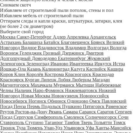
Снимаем скотч
Избавляем от строительной пыли потолок, стены и пол
Избавляем мебель от строительной пыли
Оттираем следы и капли краски, штукатурки, затирки, клея
(не более 2 см диаметром)
Выберите свой город
Москва
Санкт-Петербург
Адлер
Апрелевка
Архангельск
Астрахань
Балашиха
Батайск
Благовещенск
Брянск
Великий
Новгород
Видное
Владивосток
Владимир
Волгоград
Вологда
Воронеж
Геленджик
Грозный
Дзержинск
Дмитров
Долгопрудный
Домодедово
Екатеринбург
Жуковский
Зеленогорск
Зеленоград
Иваново
Ивантеевка
Иркутск
Истра
Йошкар-Ола
Казань
Калининград
Калуга
Каспийск
Кашира
Киров
Клин
Королёв
Кострома
Красногорск
Краснодар
Красноярск
Курган
Липецк
Лобня
Люберцы
Магадан
Магнитогорск
Махачкала
Мурманск
Мытищи
Набережные
Челны
Нальчик
Наро-Фоминск
Нижневартовск
Нижний
Новгород
Новая Москва
Новокузнецк
Новороссийск
Новосибирск
Ногинск
Обнинск
Одинцово
Омск
Павловский
Посад
Пенза
Пермь
Подольск
Пушкино
Пятигорск
Раменское
Реутов
Ростов-на-Дону
Рязань
Самара
Саранск
Саратов
Сергиев
Посад
Серпухов
Симферополь
Смоленск
Солнечногорск
Сочи
Ставрополь
Ступино
Таганрог
Тамбов
Тверь
Тольятти
Томск
Троицк
Тула
Тюмень
Улан-Удэ
Ульяновск
Уфа
Ханты-Мансийск