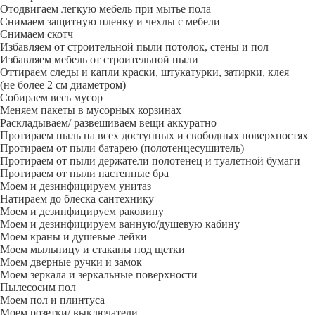
Отодвигаем легкую мебель при мытье пола
Снимаем защитную пленку и чехлы с мебели
Снимаем скотч
Избавляем от строительной пыли потолок, стены и пол
Избавляем мебель от строительной пыли
Оттираем следы и капли краски, штукатурки, затирки, клея
(не более 2 см диаметром)
Собираем весь мусор
Меняем пакеты в мусорных корзинах
Раскладываем/ развешиваем вещи аккуратно
Протираем пыль на всех доступных и свободных поверхностях
Протираем от пыли батарею (полотенцесушитель)
Протираем от пыли держатели полотенец и туалетной бумаги
Протираем от пыли настенные бра
Моем и дезинфицируем унитаз
Натираем до блеска сантехнику
Моем и дезинфицируем раковину
Моем и дезинфицируем ванную/душевую кабину
Моем краны и душевые лейки
Моем мыльницу и стаканы под щетки
Моем дверные ручки и замок
Моем зеркала и зеркальные поверхности
Пылесосим пол
Моем пол и плинтуса
Моем розетки/ выключатели