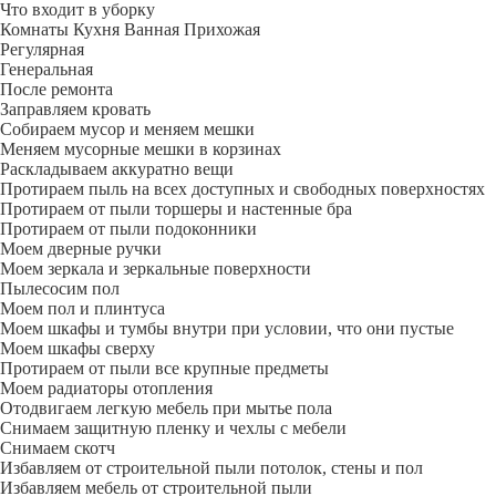
Что входит в уборку
Регу­лярная
Гене­ральная
После ремонта
Заправляем кровать
Собираем мусор и меняем мешки
Меняем мусорные мешки в корзинах
Раскладываем аккуратно вещи
Протираем пыль на всех доступных и свободных поверхностях
Протираем от пыли торшеры и настенные бра
Протираем от пыли подоконники
Моем дверные ручки
Моем зеркала и зеркальные поверхности
Пылесосим пол
Моем пол и плинтуса
Моем шкафы и тумбы внутри при условии, что они пустые
Моем шкафы сверху
Протираем от пыли все крупные предметы
Моем радиаторы отопления
Отодвигаем легкую мебель при мытье пола
Снимаем защитную пленку и чехлы с мебели
Снимаем скотч
Избавляем от строительной пыли потолок, стены и пол
Избавляем мебель от строительной пыли