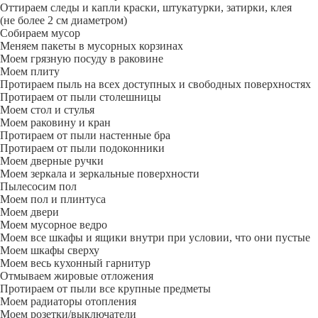
Оттираем следы и капли краски, штукатурки, затирки, клея
(не более 2 см диаметром)
Собираем мусор
Меняем пакеты в мусорных корзинах
Моем грязную посуду в раковине
Моем плиту
Протираем пыль на всех доступных и свободных поверхностях
Протираем от пыли столешницы
Моем стол и стулья
Моем раковину и кран
Протираем от пыли настенные бра
Протираем от пыли подоконники
Моем дверные ручки
Моем зеркала и зеркальные поверхности
Пылесосим пол
Моем пол и плинтуса
Моем двери
Моем мусорное ведро
Моем все шкафы и ящики внутри при условии, что они пустые
Моем шкафы сверху
Моем весь кухонный гарнитур
Отмываем жировые отложения
Протираем от пыли все крупные предметы
Моем радиаторы отопления
Моем розетки/выключатели