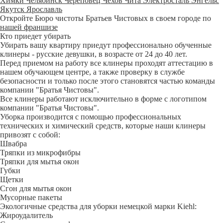
Химки
Челябинск
Череповец
Чехов
Чита
Электросталь
Энгельс
Якутск
Ярославль
Откройте Бюро чистоты Братьев Чистовых в своем городе по
нашей франшизе
Кто приедет убирать
Убирать вашу квартиру приедут профессионально обученные
клинеры - русские девушки, в возрасте от 24 до 40 лет.
Перед приемом на работу все клинеры проходят аттестацию в
нашем обучающем центре, а также проверку в службе
безопасности и только после этого становятся частью команды
компании "Братья Чистовы".
Все клинеры работают исключительно в форме с логотипом
компании "Братья Чистовы".
Уборка производится с помощью профессиональных
технических и химический средств, которые наши клинеры
привозят с собой:
Швабра
Тряпки из микрофибры
Тряпки для мытья окон
Губки
Щетки
Сгон для мытья окон
Мусорные пакеты
Экологичные средства для уборки немецкой марки Kiehl:
Жироудалитель