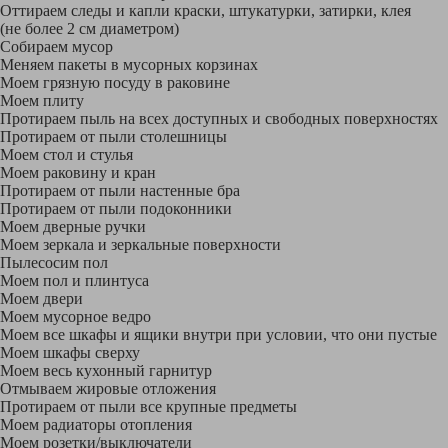
Оттираем следы и капли краски, штукатурки, затирки, клея
(не более 2 см диаметром)
Собираем мусор
Меняем пакеты в мусорных корзинах
Моем грязную посуду в раковине
Моем плиту
Протираем пыль на всех доступных и свободных поверхностях
Протираем от пыли столешницы
Моем стол и стулья
Моем раковину и кран
Протираем от пыли настенные бра
Протираем от пыли подоконники
Моем дверные ручки
Моем зеркала и зеркальные поверхности
Пылесосим пол
Моем пол и плинтуса
Моем двери
Моем мусорное ведро
Моем все шкафы и ящики внутри при условии, что они пустые
Моем шкафы сверху
Моем весь кухонный гарнитур
Отмываем жировые отложения
Протираем от пыли все крупные предметы
Моем радиаторы отопления
Моем розетки/выключатели