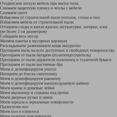
Отодвигаем легкую мебель при мытье пола
Снимаем защитную пленку и чехлы с мебели
Снимаем скотч
Избавляем от строительной пыли потолок, стены и пол
Избавляем мебель от строительной пыли
Оттираем следы и капли краски, штукатурки, затирки, клея
(не более 2 см диаметром)
Собираем весь мусор
Меняем пакеты в мусорных корзинах
Раскладываем/ развешиваем вещи аккуратно
Протираем пыль на всех доступных и свободных поверхностях
Протираем от пыли батарею (полотенцесушитель)
Протираем от пыли держатели полотенец и туалетной бумаги
Протираем от пыли настенные бра
Моем и дезинфицируем унитаз
Натираем до блеска сантехнику
Моем и дезинфицируем раковину
Моем и дезинфицируем ванную/душевую кабину
Моем краны и душевые лейки
Моем мыльницу и стаканы под щетки
Моем дверные ручки и замок
Моем зеркала и зеркальные поверхности
Пылесосим пол
Моем пол и плинтуса
Моем розетки/ выключатели