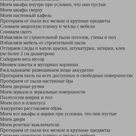
Моем шкафы внутри при условии, что они пустые
Моем шкафы сверху
Моем настенный кафель
Протираем от пыли все мелкие и крупные предметы
Снимаем защитную пленку и чехлы с мебели
Снимаем скотч
Избавляем от строительной пыли потолок, стены и пол
Избавляем мебель от строительной пыли
Оттираем следы и капли краски, штукатурки, затирки, клея
(не более 2 см диаметром)
Собираем весь мусор
Меняем пакеты в мусорных корзинах
Раскладываем/ развешиваем вещи аккуратно
Протираем пыль на всех доступных и свободных поверхностях
Протираем от пыли настенные бра
Моем дверные ручки
Моем зеркала и зеркальные поверхности
Пылесосим коврик и пол
Моем пол и плинтуса
Аккуратно расставляем обувь
Моем все шкафы и ящики при условии, что они пустые
Моем двери
Моем розетки/ выключатели
Протираем от пыли все мелкие и крупные предметы
Снимаем защитную пленку и чехлы с мебели