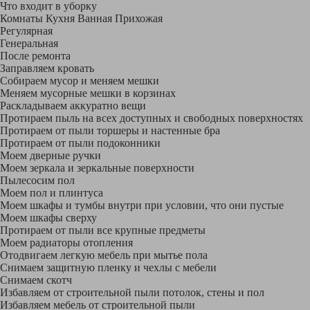
Что входит в уборку
Регу­лярная
Гене­ральная
После ремонта
Заправляем кровать
Собираем мусор и меняем мешки
Меняем мусорные мешки в корзинах
Раскладываем аккуратно вещи
Протираем пыль на всех доступных и свободных поверхностях
Протираем от пыли торшеры и настенные бра
Протираем от пыли подоконники
Моем дверные ручки
Моем зеркала и зеркальные поверхности
Пылесосим пол
Моем пол и плинтуса
Моем шкафы и тумбы внутри при условии, что они пустые
Моем шкафы сверху
Протираем от пыли все крупные предметы
Моем радиаторы отопления
Отодвигаем легкую мебель при мытье пола
Снимаем защитную пленку и чехлы с мебели
Снимаем скотч
Избавляем от строительной пыли потолок, стены и пол
Избавляем мебель от строительной пыли