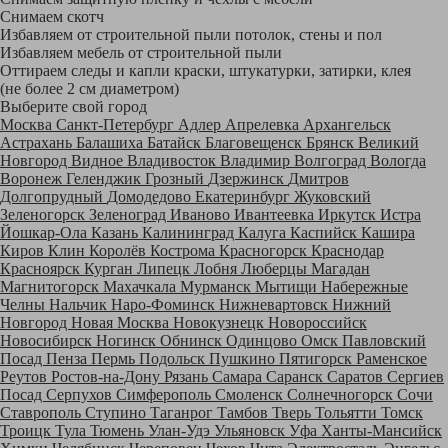
Снимаем скотч
Избавляем от строительной пыли потолок, стены и пол
Избавляем мебель от строительной пыли
Оттираем следы и капли краски, штукатурки, затирки, клея
(не более 2 см диаметром)
Выберите свой город
Москва
Санкт-Петербург
Адлер
Апрелевка
Архангельск
Астрахань
Балашиха
Батайск
Благовещенск
Брянск
Великий
Новгород
Видное
Владивосток
Владимир
Волгоград
Вологда
Воронеж
Геленджик
Грозный
Дзержинск
Дмитров
Долгопрудный
Домодедово
Екатеринбург
Жуковский
Зеленогорск
Зеленоград
Иваново
Ивантеевка
Иркутск
Истра
Йошкар-Ола
Казань
Калининград
Калуга
Каспийск
Кашира
Киров
Клин
Королёв
Кострома
Красногорск
Краснодар
Красноярск
Курган
Липецк
Лобня
Люберцы
Магадан
Магнитогорск
Махачкала
Мурманск
Мытищи
Набережные
Челны
Нальчик
Наро-Фоминск
Нижневартовск
Нижний
Новгород
Новая Москва
Новокузнецк
Новороссийск
Новосибирск
Ногинск
Обнинск
Одинцово
Омск
Павловский
Посад
Пенза
Пермь
Подольск
Пушкино
Пятигорск
Раменское
Реутов
Ростов-на-Дону
Рязань
Самара
Саранск
Саратов
Сергиев
Посад
Серпухов
Симферополь
Смоленск
Солнечногорск
Сочи
Ставрополь
Ступино
Таганрог
Тамбов
Тверь
Тольятти
Томск
Троицк
Тула
Тюмень
Улан-Удэ
Ульяновск
Уфа
Ханты-Мансийск