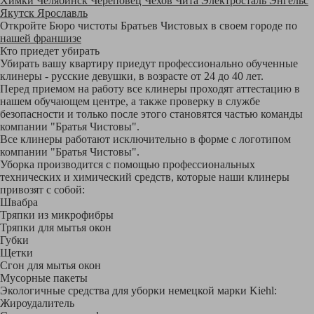
Химки
Челябинск
Череповец
Чехов
Чита
Электросталь
Энгельс
Якутск
Ярославль
Откройте Бюро чистоты Братьев Чистовых в своем городе по
нашей франшизе
Кто приедет убирать
Убирать вашу квартиру приедут профессионально обученные
клинеры - русские девушки, в возрасте от 24 до 40 лет.
Перед приемом на работу все клинеры проходят аттестацию в
нашем обучающем центре, а также проверку в службе
безопасности и только после этого становятся частью команды
компании "Братья Чистовы".
Все клинеры работают исключительно в форме с логотипом
компании "Братья Чистовы".
Уборка производится с помощью профессиональных
технических и химический средств, которые наши клинеры
привозят с собой:
Швабра
Тряпки из микрофибры
Тряпки для мытья окон
Губки
Щетки
Сгон для мытья окон
Мусорные пакеты
Экологичные средства для уборки немецкой марки Kiehl:
Жироудалитель