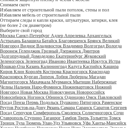
Снимаем скотч
Избавляем от строительной пыли потолок, стены и пол
Избавляем мебель от строительной пыли
Оттираем следы и капли краски, штукатурки, затирки, клея
(не более 2 см диаметром)
Выберите свой город
Москва
Санкт-Петербург
Адлер
Апрелевка
Архангельск
Астрахань
Балашиха
Батайск
Благовещенск
Брянск
Великий
Новгород
Видное
Владивосток
Владимир
Волгоград
Вологда
Воронеж
Геленджик
Грозный
Дзержинск
Дмитров
Долгопрудный
Домодедово
Екатеринбург
Жуковский
Зеленогорск
Зеленоград
Иваново
Ивантеевка
Иркутск
Истра
Йошкар-Ола
Казань
Калининград
Калуга
Каспийск
Кашира
Киров
Клин
Королёв
Кострома
Красногорск
Краснодар
Красноярск
Курган
Липецк
Лобня
Люберцы
Магадан
Магнитогорск
Махачкала
Мурманск
Мытищи
Набережные
Челны
Нальчик
Наро-Фоминск
Нижневартовск
Нижний
Новгород
Новая Москва
Новокузнецк
Новороссийск
Новосибирск
Ногинск
Обнинск
Одинцово
Омск
Павловский
Посад
Пенза
Пермь
Подольск
Пушкино
Пятигорск
Раменское
Реутов
Ростов-на-Дону
Рязань
Самара
Саранск
Саратов
Сергиев
Посад
Серпухов
Симферополь
Смоленск
Солнечногорск
Сочи
Ставрополь
Ступино
Таганрог
Тамбов
Тверь
Тольятти
Томск
Троицк
Тула
Тюмень
Улан-Удэ
Ульяновск
Уфа
Ханты-Мансийск