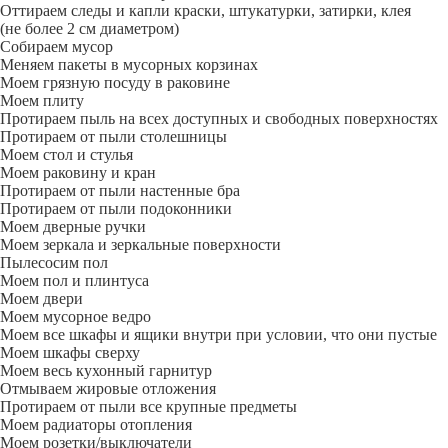
Оттираем следы и капли краски, штукатурки, затирки, клея
(не более 2 см диаметром)
Собираем мусор
Меняем пакеты в мусорных корзинах
Моем грязную посуду в раковине
Моем плиту
Протираем пыль на всех доступных и свободных поверхностях
Протираем от пыли столешницы
Моем стол и стулья
Моем раковину и кран
Протираем от пыли настенные бра
Протираем от пыли подоконники
Моем дверные ручки
Моем зеркала и зеркальные поверхности
Пылесосим пол
Моем пол и плинтуса
Моем двери
Моем мусорное ведро
Моем все шкафы и ящики внутри при условии, что они пустые
Моем шкафы сверху
Моем весь кухонный гарнитур
Отмываем жировые отложения
Протираем от пыли все крупные предметы
Моем радиаторы отопления
Моем розетки/выключатели