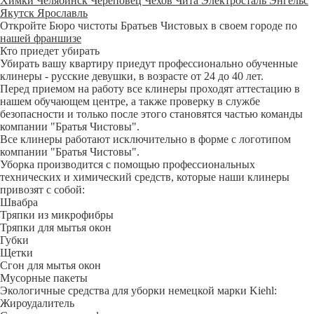
Химки
Челябинск
Череповец
Чехов
Чита
Электросталь
Энгельс
Якутск
Ярославль
Откройте Бюро чистоты Братьев Чистовых в своем городе по
нашей франшизе
Кто приедет убирать
Убирать вашу квартиру приедут профессионально обученные
клинеры - русские девушки, в возрасте от 24 до 40 лет.
Перед приемом на работу все клинеры проходят аттестацию в
нашем обучающем центре, а также проверку в службе
безопасности и только после этого становятся частью команды
компании "Братья Чистовы".
Все клинеры работают исключительно в форме с логотипом
компании "Братья Чистовы".
Уборка производится с помощью профессиональных
технических и химический средств, которые наши клинеры
привозят с собой:
Швабра
Тряпки из микрофибры
Тряпки для мытья окон
Губки
Щетки
Сгон для мытья окон
Мусорные пакеты
Экологичные средства для уборки немецкой марки Kiehl:
Жироудалитель