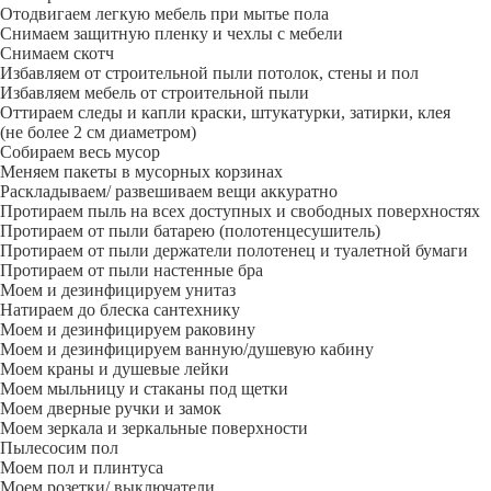
Отодвигаем легкую мебель при мытье пола
Снимаем защитную пленку и чехлы с мебели
Снимаем скотч
Избавляем от строительной пыли потолок, стены и пол
Избавляем мебель от строительной пыли
Оттираем следы и капли краски, штукатурки, затирки, клея
(не более 2 см диаметром)
Собираем весь мусор
Меняем пакеты в мусорных корзинах
Раскладываем/ развешиваем вещи аккуратно
Протираем пыль на всех доступных и свободных поверхностях
Протираем от пыли батарею (полотенцесушитель)
Протираем от пыли держатели полотенец и туалетной бумаги
Протираем от пыли настенные бра
Моем и дезинфицируем унитаз
Натираем до блеска сантехнику
Моем и дезинфицируем раковину
Моем и дезинфицируем ванную/душевую кабину
Моем краны и душевые лейки
Моем мыльницу и стаканы под щетки
Моем дверные ручки и замок
Моем зеркала и зеркальные поверхности
Пылесосим пол
Моем пол и плинтуса
Моем розетки/ выключатели