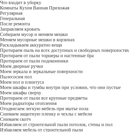
Что входит в уборку
Регу­лярная
Гене­ральная
После ремонта
Заправляем кровать
Собираем мусор и меняем мешки
Меняем мусорные мешки в корзинах
Раскладываем аккуратно вещи
Протираем пыль на всех доступных и свободных поверхностях
Протираем от пыли торшеры и настенные бра
Протираем от пыли подоконники
Моем дверные ручки
Моем зеркала и зеркальные поверхности
Пылесосим пол
Моем пол и плинтуса
Моем шкафы и тумбы внутри при условии, что они пустые
Моем шкафы сверху
Протираем от пыли все крупные предметы
Моем радиаторы отопления
Отодвигаем легкую мебель при мытье пола
Снимаем защитную пленку и чехлы с мебели
Снимаем скотч
Избавляем от строительной пыли потолок, стены и пол
Избавляем мебель от строительной пыли