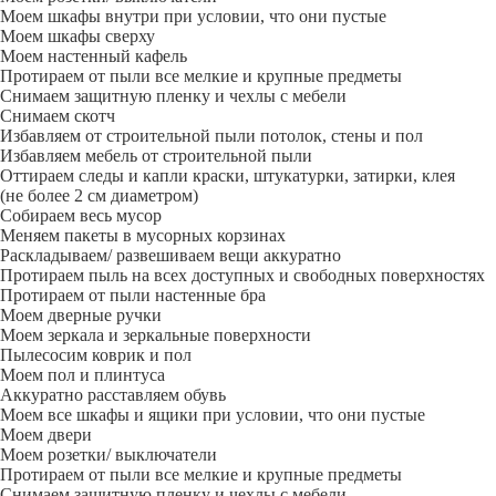
Моем шкафы внутри при условии, что они пустые
Моем шкафы сверху
Моем настенный кафель
Протираем от пыли все мелкие и крупные предметы
Снимаем защитную пленку и чехлы с мебели
Снимаем скотч
Избавляем от строительной пыли потолок, стены и пол
Избавляем мебель от строительной пыли
Оттираем следы и капли краски, штукатурки, затирки, клея
(не более 2 см диаметром)
Собираем весь мусор
Меняем пакеты в мусорных корзинах
Раскладываем/ развешиваем вещи аккуратно
Протираем пыль на всех доступных и свободных поверхностях
Протираем от пыли настенные бра
Моем дверные ручки
Моем зеркала и зеркальные поверхности
Пылесосим коврик и пол
Моем пол и плинтуса
Аккуратно расставляем обувь
Моем все шкафы и ящики при условии, что они пустые
Моем двери
Моем розетки/ выключатели
Протираем от пыли все мелкие и крупные предметы
Снимаем защитную пленку и чехлы с мебели