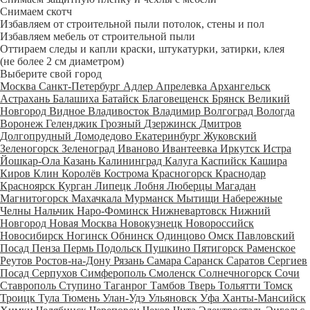
Снимаем скотч
Избавляем от строительной пыли потолок, стены и пол
Избавляем мебель от строительной пыли
Оттираем следы и капли краски, штукатурки, затирки, клея
(не более 2 см диаметром)
Выберите свой город
Москва
Санкт-Петербург
Адлер
Апрелевка
Архангельск
Астрахань
Балашиха
Батайск
Благовещенск
Брянск
Великий
Новгород
Видное
Владивосток
Владимир
Волгоград
Вологда
Воронеж
Геленджик
Грозный
Дзержинск
Дмитров
Долгопрудный
Домодедово
Екатеринбург
Жуковский
Зеленогорск
Зеленоград
Иваново
Ивантеевка
Иркутск
Истра
Йошкар-Ола
Казань
Калининград
Калуга
Каспийск
Кашира
Киров
Клин
Королёв
Кострома
Красногорск
Краснодар
Красноярск
Курган
Липецк
Лобня
Люберцы
Магадан
Магнитогорск
Махачкала
Мурманск
Мытищи
Набережные
Челны
Нальчик
Наро-Фоминск
Нижневартовск
Нижний
Новгород
Новая Москва
Новокузнецк
Новороссийск
Новосибирск
Ногинск
Обнинск
Одинцово
Омск
Павловский
Посад
Пенза
Пермь
Подольск
Пушкино
Пятигорск
Раменское
Реутов
Ростов-на-Дону
Рязань
Самара
Саранск
Саратов
Сергиев
Посад
Серпухов
Симферополь
Смоленск
Солнечногорск
Сочи
Ставрополь
Ступино
Таганрог
Тамбов
Тверь
Тольятти
Томск
Троицк
Тула
Тюмень
Улан-Удэ
Ульяновск
Уфа
Ханты-Мансийск