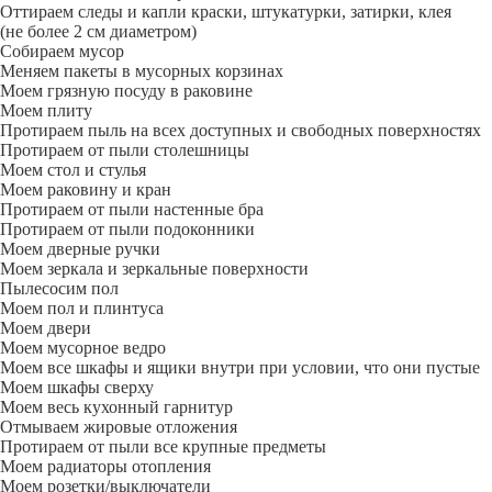
Оттираем следы и капли краски, штукатурки, затирки, клея
(не более 2 см диаметром)
Собираем мусор
Меняем пакеты в мусорных корзинах
Моем грязную посуду в раковине
Моем плиту
Протираем пыль на всех доступных и свободных поверхностях
Протираем от пыли столешницы
Моем стол и стулья
Моем раковину и кран
Протираем от пыли настенные бра
Протираем от пыли подоконники
Моем дверные ручки
Моем зеркала и зеркальные поверхности
Пылесосим пол
Моем пол и плинтуса
Моем двери
Моем мусорное ведро
Моем все шкафы и ящики внутри при условии, что они пустые
Моем шкафы сверху
Моем весь кухонный гарнитур
Отмываем жировые отложения
Протираем от пыли все крупные предметы
Моем радиаторы отопления
Моем розетки/выключатели