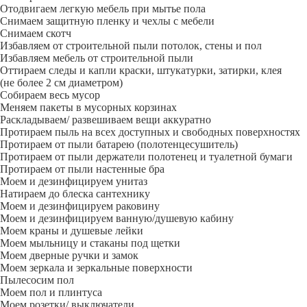
Отодвигаем легкую мебель при мытье пола
Снимаем защитную пленку и чехлы с мебели
Снимаем скотч
Избавляем от строительной пыли потолок, стены и пол
Избавляем мебель от строительной пыли
Оттираем следы и капли краски, штукатурки, затирки, клея
(не более 2 см диаметром)
Собираем весь мусор
Меняем пакеты в мусорных корзинах
Раскладываем/ развешиваем вещи аккуратно
Протираем пыль на всех доступных и свободных поверхностях
Протираем от пыли батарею (полотенцесушитель)
Протираем от пыли держатели полотенец и туалетной бумаги
Протираем от пыли настенные бра
Моем и дезинфицируем унитаз
Натираем до блеска сантехнику
Моем и дезинфицируем раковину
Моем и дезинфицируем ванную/душевую кабину
Моем краны и душевые лейки
Моем мыльницу и стаканы под щетки
Моем дверные ручки и замок
Моем зеркала и зеркальные поверхности
Пылесосим пол
Моем пол и плинтуса
Моем розетки/ выключатели