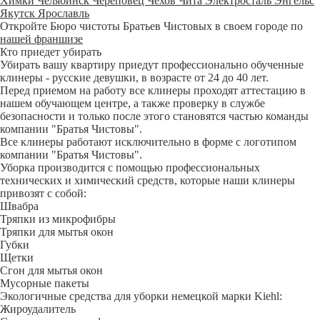
Химки
Челябинск
Череповец
Чехов
Чита
Электросталь
Энгельс
Якутск
Ярославль
Откройте Бюро чистоты Братьев Чистовых в своем городе по
нашей франшизе
Кто приедет убирать
Убирать вашу квартиру приедут профессионально обученные
клинеры - русские девушки, в возрасте от 24 до 40 лет.
Перед приемом на работу все клинеры проходят аттестацию в
нашем обучающем центре, а также проверку в службе
безопасности и только после этого становятся частью команды
компании "Братья Чистовы".
Все клинеры работают исключительно в форме с логотипом
компании "Братья Чистовы".
Уборка производится с помощью профессиональных
технических и химический средств, которые наши клинеры
привозят с собой:
Швабра
Тряпки из микрофибры
Тряпки для мытья окон
Губки
Щетки
Сгон для мытья окон
Мусорные пакеты
Экологичные средства для уборки немецкой марки Kiehl:
Жироудалитель