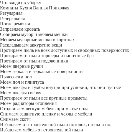
Что входит в уборку
Регу­лярная
Гене­ральная
После ремонта
Заправляем кровать
Собираем мусор и меняем мешки
Меняем мусорные мешки в корзинах
Раскладываем аккуратно вещи
Протираем пыль на всех доступных и свободных поверхностях
Протираем от пыли торшеры и настенные бра
Протираем от пыли подоконники
Моем дверные ручки
Моем зеркала и зеркальные поверхности
Пылесосим пол
Моем пол и плинтуса
Моем шкафы и тумбы внутри при условии, что они пустые
Моем шкафы сверху
Протираем от пыли все крупные предметы
Моем радиаторы отопления
Отодвигаем легкую мебель при мытье пола
Снимаем защитную пленку и чехлы с мебели
Снимаем скотч
Избавляем от строительной пыли потолок, стены и пол
Избавляем мебель от строительной пыли