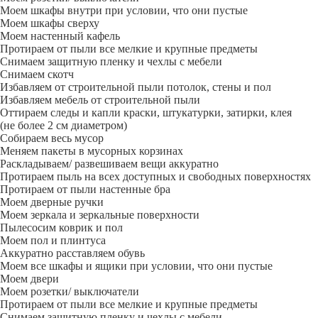
Моем шкафы внутри при условии, что они пустые
Моем шкафы сверху
Моем настенный кафель
Протираем от пыли все мелкие и крупные предметы
Снимаем защитную пленку и чехлы с мебели
Снимаем скотч
Избавляем от строительной пыли потолок, стены и пол
Избавляем мебель от строительной пыли
Оттираем следы и капли краски, штукатурки, затирки, клея
(не более 2 см диаметром)
Собираем весь мусор
Меняем пакеты в мусорных корзинах
Раскладываем/ развешиваем вещи аккуратно
Протираем пыль на всех доступных и свободных поверхностях
Протираем от пыли настенные бра
Моем дверные ручки
Моем зеркала и зеркальные поверхности
Пылесосим коврик и пол
Моем пол и плинтуса
Аккуратно расставляем обувь
Моем все шкафы и ящики при условии, что они пустые
Моем двери
Моем розетки/ выключатели
Протираем от пыли все мелкие и крупные предметы
Снимаем защитную пленку и чехлы с мебели