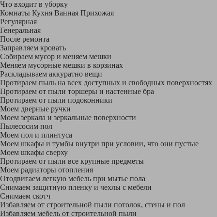
Что входит в уборку
Регу­лярная
Гене­ральная
После ремонта
Заправляем кровать
Собираем мусор и меняем мешки
Меняем мусорные мешки в корзинах
Раскладываем аккуратно вещи
Протираем пыль на всех доступных и свободных поверхностях
Протираем от пыли торшеры и настенные бра
Протираем от пыли подоконники
Моем дверные ручки
Моем зеркала и зеркальные поверхности
Пылесосим пол
Моем пол и плинтуса
Моем шкафы и тумбы внутри при условии, что они пустые
Моем шкафы сверху
Протираем от пыли все крупные предметы
Моем радиаторы отопления
Отодвигаем легкую мебель при мытье пола
Снимаем защитную пленку и чехлы с мебели
Снимаем скотч
Избавляем от строительной пыли потолок, стены и пол
Избавляем мебель от строительной пыли