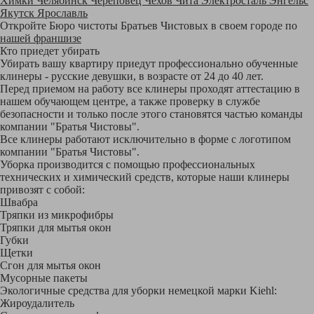
Химки
Челябинск
Череповец
Чехов
Чита
Электросталь
Энгельс
Якутск
Ярославль
Откройте Бюро чистоты Братьев Чистовых в своем городе по
нашей франшизе
Кто приедет убирать
Убирать вашу квартиру приедут профессионально обученные
клинеры - русские девушки, в возрасте от 24 до 40 лет.
Перед приемом на работу все клинеры проходят аттестацию в
нашем обучающем центре, а также проверку в службе
безопасности и только после этого становятся частью команды
компании "Братья Чистовы".
Все клинеры работают исключительно в форме с логотипом
компании "Братья Чистовы".
Уборка производится с помощью профессиональных
технических и химический средств, которые наши клинеры
привозят с собой:
Швабра
Тряпки из микрофибры
Тряпки для мытья окон
Губки
Щетки
Сгон для мытья окон
Мусорные пакеты
Экологичные средства для уборки немецкой марки Kiehl:
Жироудалитель