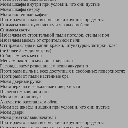
Моем шкафы внутри при условии, что они пустые
Моем шкафы сверху
Моем настенный кафель
Протираем от пыли все мелкие и крупные предметы
Снимаем защитную пленку и чехлы с мебели
Снимаем скотч
Избавляем от строительной пыли потолок, стены и пол
Избавляем мебель от строительной пыли
Оттираем следы и капли краски, штукатурки, затирки, клея
(не более 2 см диаметром)
Собираем весь мусор
Меняем пакеты в мусорных корзинах
Раскладываем/ развешиваем вещи аккуратно
Протираем пыль на всех доступных и свободных поверхностях
Протираем от пыли настенные бра
Моем дверные ручки
Моем зеркала и зеркальные поверхности
Пылесосим коврик и пол
Моем пол и плинтуса
Аккуратно расставляем обувь
Моем все шкафы и ящики при условии, что они пустые
Моем двери
Моем розетки/ выключатели
Протираем от пыли все мелкие и крупные предметы
Снимаем защитную пленку и чехлы с мебели