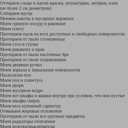
Оттираем следы и капли краски, штукатурки, затирки, клея
(не более 2 см диаметром)
Собираем мусор
Меняем пакеты в мусорных корзинах
Моем грязную посуду в раковине
Моем плиту
Протираем пыль на всех доступных и свободных поверхностях
Протираем от пыли столешницы
Моем стол и стулья
Моем раковину и кран
Протираем от пыли настенные бра
Протираем от пыли подоконники
Моем дверные ручки
Моем зеркала и зеркальные поверхности
Пылесосим пол
Моем пол и плинтуса
Моем двери
Моем мусорное ведро
Моем все шкафы и ящики внутри при условии, что они пустые
Моем шкафы сверху
Моем весь кухонный гарнитур
Отмываем жировые отложения
Протираем от пыли все крупные предметы
Моем радиаторы отопления
Моем розетки/выключатели