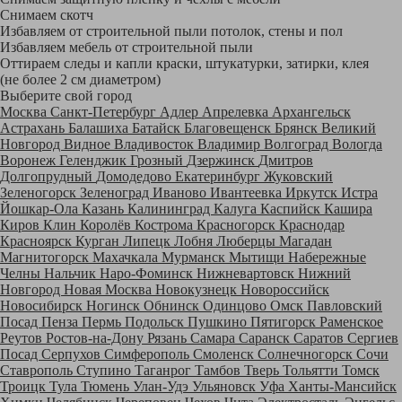
Снимаем скотч
Избавляем от строительной пыли потолок, стены и пол
Избавляем мебель от строительной пыли
Оттираем следы и капли краски, штукатурки, затирки, клея
(не более 2 см диаметром)
Выберите свой город
Москва
Санкт-Петербург
Адлер
Апрелевка
Архангельск
Астрахань
Балашиха
Батайск
Благовещенск
Брянск
Великий
Новгород
Видное
Владивосток
Владимир
Волгоград
Вологда
Воронеж
Геленджик
Грозный
Дзержинск
Дмитров
Долгопрудный
Домодедово
Екатеринбург
Жуковский
Зеленогорск
Зеленоград
Иваново
Ивантеевка
Иркутск
Истра
Йошкар-Ола
Казань
Калининград
Калуга
Каспийск
Кашира
Киров
Клин
Королёв
Кострома
Красногорск
Краснодар
Красноярск
Курган
Липецк
Лобня
Люберцы
Магадан
Магнитогорск
Махачкала
Мурманск
Мытищи
Набережные
Челны
Нальчик
Наро-Фоминск
Нижневартовск
Нижний
Новгород
Новая Москва
Новокузнецк
Новороссийск
Новосибирск
Ногинск
Обнинск
Одинцово
Омск
Павловский
Посад
Пенза
Пермь
Подольск
Пушкино
Пятигорск
Раменское
Реутов
Ростов-на-Дону
Рязань
Самара
Саранск
Саратов
Сергиев
Посад
Серпухов
Симферополь
Смоленск
Солнечногорск
Сочи
Ставрополь
Ступино
Таганрог
Тамбов
Тверь
Тольятти
Томск
Троицк
Тула
Тюмень
Улан-Удэ
Ульяновск
Уфа
Ханты-Мансийск