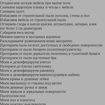
Отодвигаем легкую мебель при мытье пола
Снимаем защитную пленку и чехлы с мебели
Снимаем скотч
Избавляем от строительной пыли потолок, стены и пол
Избавляем мебель от строительной пыли
Оттираем следы и капли краски, штукатурки, затирки, клея
(не более 2 см диаметром)
Собираем весь мусор
Меняем пакеты в мусорных корзинах
Раскладываем/ развешиваем вещи аккуратно
Протираем пыль на всех доступных и свободных поверхностях
Протираем от пыли батарею (полотенцесушитель)
Протираем от пыли держатели полотенец и туалетной бумаги
Протираем от пыли настенные бра
Моем и дезинфицируем унитаз
Натираем до блеска сантехнику
Моем и дезинфицируем раковину
Моем и дезинфицируем ванную/душевую кабину
Моем краны и душевые лейки
Моем мыльницу и стаканы под щетки
Моем дверные ручки и замок
Моем зеркала и зеркальные поверхности
Пылесосим пол
Моем пол и плинтуса
Моем розетки/ выключатели