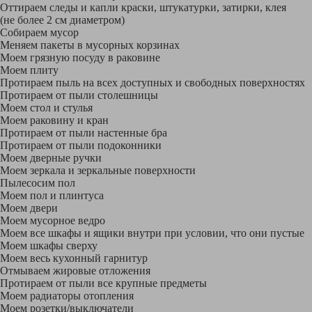
Оттираем следы и капли краски, штукатурки, затирки, клея
(не более 2 см диаметром)
Собираем мусор
Меняем пакеты в мусорных корзинах
Моем грязную посуду в раковине
Моем плиту
Протираем пыль на всех доступных и свободных поверхностях
Протираем от пыли столешницы
Моем стол и стулья
Моем раковину и кран
Протираем от пыли настенные бра
Протираем от пыли подоконники
Моем дверные ручки
Моем зеркала и зеркальные поверхности
Пылесосим пол
Моем пол и плинтуса
Моем двери
Моем мусорное ведро
Моем все шкафы и ящики внутри при условии, что они пустые
Моем шкафы сверху
Моем весь кухонный гарнитур
Отмываем жировые отложения
Протираем от пыли все крупные предметы
Моем радиаторы отопления
Моем розетки/выключатели