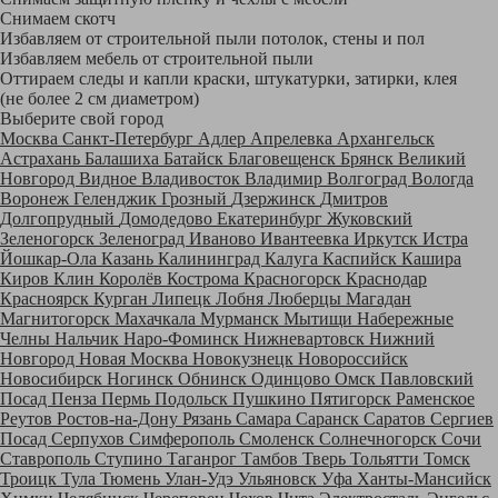
Снимаем скотч
Избавляем от строительной пыли потолок, стены и пол
Избавляем мебель от строительной пыли
Оттираем следы и капли краски, штукатурки, затирки, клея
(не более 2 см диаметром)
Выберите свой город
Москва
Санкт-Петербург
Адлер
Апрелевка
Архангельск
Астрахань
Балашиха
Батайск
Благовещенск
Брянск
Великий
Новгород
Видное
Владивосток
Владимир
Волгоград
Вологда
Воронеж
Геленджик
Грозный
Дзержинск
Дмитров
Долгопрудный
Домодедово
Екатеринбург
Жуковский
Зеленогорск
Зеленоград
Иваново
Ивантеевка
Иркутск
Истра
Йошкар-Ола
Казань
Калининград
Калуга
Каспийск
Кашира
Киров
Клин
Королёв
Кострома
Красногорск
Краснодар
Красноярск
Курган
Липецк
Лобня
Люберцы
Магадан
Магнитогорск
Махачкала
Мурманск
Мытищи
Набережные
Челны
Нальчик
Наро-Фоминск
Нижневартовск
Нижний
Новгород
Новая Москва
Новокузнецк
Новороссийск
Новосибирск
Ногинск
Обнинск
Одинцово
Омск
Павловский
Посад
Пенза
Пермь
Подольск
Пушкино
Пятигорск
Раменское
Реутов
Ростов-на-Дону
Рязань
Самара
Саранск
Саратов
Сергиев
Посад
Серпухов
Симферополь
Смоленск
Солнечногорск
Сочи
Ставрополь
Ступино
Таганрог
Тамбов
Тверь
Тольятти
Томск
Троицк
Тула
Тюмень
Улан-Удэ
Ульяновск
Уфа
Ханты-Мансийск