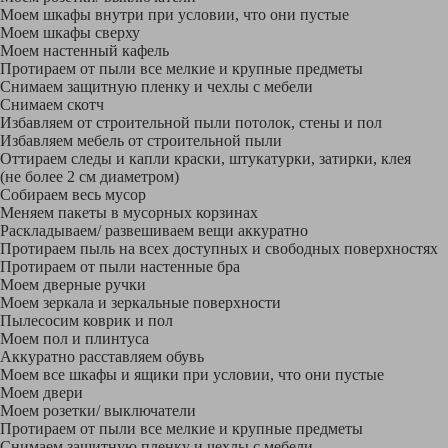
Моем шкафы внутри при условии, что они пустые
Моем шкафы сверху
Моем настенный кафель
Протираем от пыли все мелкие и крупные предметы
Снимаем защитную пленку и чехлы с мебели
Снимаем скотч
Избавляем от строительной пыли потолок, стены и пол
Избавляем мебель от строительной пыли
Оттираем следы и капли краски, штукатурки, затирки, клея
(не более 2 см диаметром)
Собираем весь мусор
Меняем пакеты в мусорных корзинах
Раскладываем/ развешиваем вещи аккуратно
Протираем пыль на всех доступных и свободных поверхностях
Протираем от пыли настенные бра
Моем дверные ручки
Моем зеркала и зеркальные поверхности
Пылесосим коврик и пол
Моем пол и плинтуса
Аккуратно расставляем обувь
Моем все шкафы и ящики при условии, что они пустые
Моем двери
Моем розетки/ выключатели
Протираем от пыли все мелкие и крупные предметы
Снимаем защитную пленку и чехлы с мебели