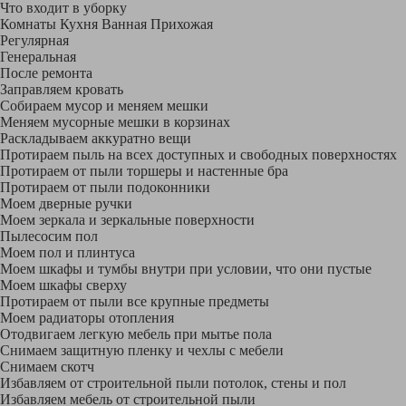
Что входит в уборку
Регу­лярная
Гене­ральная
После ремонта
Заправляем кровать
Собираем мусор и меняем мешки
Меняем мусорные мешки в корзинах
Раскладываем аккуратно вещи
Протираем пыль на всех доступных и свободных поверхностях
Протираем от пыли торшеры и настенные бра
Протираем от пыли подоконники
Моем дверные ручки
Моем зеркала и зеркальные поверхности
Пылесосим пол
Моем пол и плинтуса
Моем шкафы и тумбы внутри при условии, что они пустые
Моем шкафы сверху
Протираем от пыли все крупные предметы
Моем радиаторы отопления
Отодвигаем легкую мебель при мытье пола
Снимаем защитную пленку и чехлы с мебели
Снимаем скотч
Избавляем от строительной пыли потолок, стены и пол
Избавляем мебель от строительной пыли