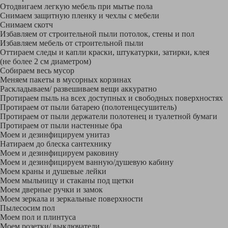
Отодвигаем легкую мебель при мытье пола
Снимаем защитную пленку и чехлы с мебели
Снимаем скотч
Избавляем от строительной пыли потолок, стены и пол
Избавляем мебель от строительной пыли
Оттираем следы и капли краски, штукатурки, затирки, клея
(не более 2 см диаметром)
Собираем весь мусор
Меняем пакеты в мусорных корзинах
Раскладываем/ развешиваем вещи аккуратно
Протираем пыль на всех доступных и свободных поверхностях
Протираем от пыли батарею (полотенцесушитель)
Протираем от пыли держатели полотенец и туалетной бумаги
Протираем от пыли настенные бра
Моем и дезинфицируем унитаз
Натираем до блеска сантехнику
Моем и дезинфицируем раковину
Моем и дезинфицируем ванную/душевую кабину
Моем краны и душевые лейки
Моем мыльницу и стаканы под щетки
Моем дверные ручки и замок
Моем зеркала и зеркальные поверхности
Пылесосим пол
Моем пол и плинтуса
Моем розетки/ выключатели