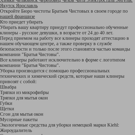
Химки
Челябинск
Череповец
Чехов
Чита
Электросталь
Энгельс
Якутск
Ярославль
Откройте Бюро чистоты Братьев Чистовых в своем городе по
нашей франшизе
Кто приедет убирать
Убирать вашу квартиру приедут профессионально обученные
клинеры - русские девушки, в возрасте от 24 до 40 лет.
Перед приемом на работу все клинеры проходят аттестацию в
нашем обучающем центре, а также проверку в службе
безопасности и только после этого становятся частью команды
компании "Братья Чистовы".
Все клинеры работают исключительно в форме с логотипом
компании "Братья Чистовы".
Уборка производится с помощью профессиональных
технических и химический средств, которые наши клинеры
привозят с собой:
Швабра
Тряпки из микрофибры
Тряпки для мытья окон
Губки
Щетки
Сгон для мытья окон
Мусорные пакеты
Экологичные средства для уборки немецкой марки Kiehl:
Жироудалитель