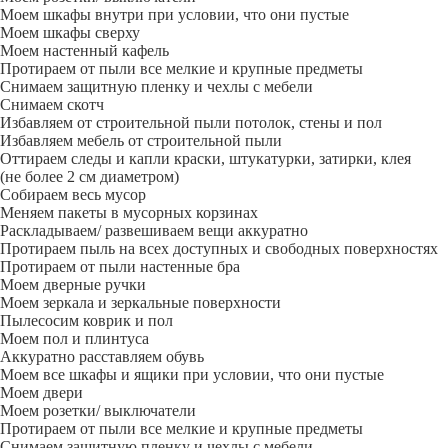
Моем шкафы внутри при условии, что они пустые
Моем шкафы сверху
Моем настенный кафель
Протираем от пыли все мелкие и крупные предметы
Снимаем защитную пленку и чехлы с мебели
Снимаем скотч
Избавляем от строительной пыли потолок, стены и пол
Избавляем мебель от строительной пыли
Оттираем следы и капли краски, штукатурки, затирки, клея
(не более 2 см диаметром)
Собираем весь мусор
Меняем пакеты в мусорных корзинах
Раскладываем/ развешиваем вещи аккуратно
Протираем пыль на всех доступных и свободных поверхностях
Протираем от пыли настенные бра
Моем дверные ручки
Моем зеркала и зеркальные поверхности
Пылесосим коврик и пол
Моем пол и плинтуса
Аккуратно расставляем обувь
Моем все шкафы и ящики при условии, что они пустые
Моем двери
Моем розетки/ выключатели
Протираем от пыли все мелкие и крупные предметы
Снимаем защитную пленку и чехлы с мебели