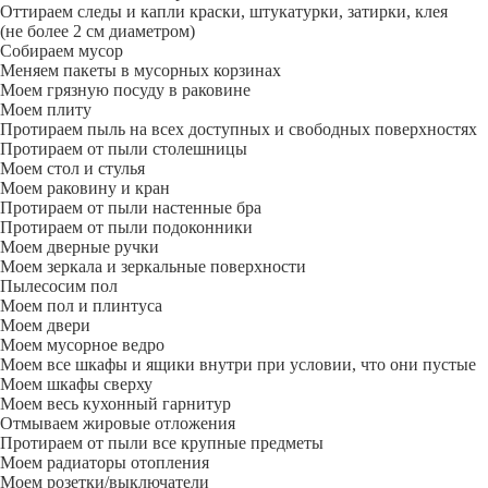
Оттираем следы и капли краски, штукатурки, затирки, клея
(не более 2 см диаметром)
Собираем мусор
Меняем пакеты в мусорных корзинах
Моем грязную посуду в раковине
Моем плиту
Протираем пыль на всех доступных и свободных поверхностях
Протираем от пыли столешницы
Моем стол и стулья
Моем раковину и кран
Протираем от пыли настенные бра
Протираем от пыли подоконники
Моем дверные ручки
Моем зеркала и зеркальные поверхности
Пылесосим пол
Моем пол и плинтуса
Моем двери
Моем мусорное ведро
Моем все шкафы и ящики внутри при условии, что они пустые
Моем шкафы сверху
Моем весь кухонный гарнитур
Отмываем жировые отложения
Протираем от пыли все крупные предметы
Моем радиаторы отопления
Моем розетки/выключатели