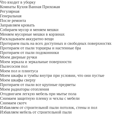
Что входит в уборку
Регу­лярная
Гене­ральная
После ремонта
Заправляем кровать
Собираем мусор и меняем мешки
Меняем мусорные мешки в корзинах
Раскладываем аккуратно вещи
Протираем пыль на всех доступных и свободных поверхностях
Протираем от пыли торшеры и настенные бра
Протираем от пыли подоконники
Моем дверные ручки
Моем зеркала и зеркальные поверхности
Пылесосим пол
Моем пол и плинтуса
Моем шкафы и тумбы внутри при условии, что они пустые
Моем шкафы сверху
Протираем от пыли все крупные предметы
Моем радиаторы отопления
Отодвигаем легкую мебель при мытье пола
Снимаем защитную пленку и чехлы с мебели
Снимаем скотч
Избавляем от строительной пыли потолок, стены и пол
Избавляем мебель от строительной пыли