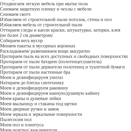
Отодвигаем легкую мебель при мытье пола
Снимаем защитную пленку и чехлы с мебели
Снимаем скотч
Избавляем от строительной пыли потолок, стены и пол
Избавляем мебель от строительной пыли
Оттираем следы и капли краски, штукатурки, затирки, клея
(не более 2 см диаметром)
Собираем весь мусор
Меняем пакеты в мусорных корзинах
Раскладываем/ развешиваем вещи аккуратно
Протираем пыль на всех доступных и свободных поверхностях
Протираем от пыли батарею (полотенцесушитель)
Протираем от пыли держатели полотенец и туалетной бумаги
Протираем от пыли настенные бра
Моем и дезинфицируем унитаз
Натираем до блеска сантехнику
Моем и дезинфицируем раковину
Моем и дезинфицируем ванную/душевую кабину
Моем краны и душевые лейки
Моем мыльницу и стаканы под щетки
Моем дверные ручки и замок
Моем зеркала и зеркальные поверхности
Пылесосим пол
Моем пол и плинтуса
Моем розетки/ выключатели