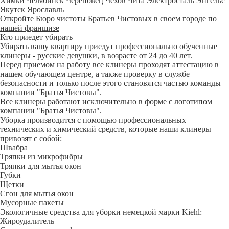
Химки
Челябинск
Череповец
Чехов
Чита
Электросталь
Энгельс
Якутск
Ярославль
Откройте Бюро чистоты Братьев Чистовых в своем городе по
нашей франшизе
Кто приедет убирать
Убирать вашу квартиру приедут профессионально обученные
клинеры - русские девушки, в возрасте от 24 до 40 лет.
Перед приемом на работу все клинеры проходят аттестацию в
нашем обучающем центре, а также проверку в службе
безопасности и только после этого становятся частью команды
компании "Братья Чистовы".
Все клинеры работают исключительно в форме с логотипом
компании "Братья Чистовы".
Уборка производится с помощью профессиональных
технических и химический средств, которые наши клинеры
привозят с собой:
Швабра
Тряпки из микрофибры
Тряпки для мытья окон
Губки
Щетки
Сгон для мытья окон
Мусорные пакеты
Экологичные средства для уборки немецкой марки Kiehl:
Жироудалитель