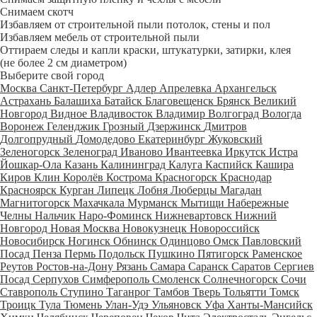
Снимаем скотч
Избавляем от строительной пыли потолок, стены и пол
Избавляем мебель от строительной пыли
Оттираем следы и капли краски, штукатурки, затирки, клея
(не более 2 см диаметром)
Выберите свой город
Москва
Санкт-Петербург
Адлер
Апрелевка
Архангельск
Астрахань
Балашиха
Батайск
Благовещенск
Брянск
Великий
Новгород
Видное
Владивосток
Владимир
Волгоград
Вологда
Воронеж
Геленджик
Грозный
Дзержинск
Дмитров
Долгопрудный
Домодедово
Екатеринбург
Жуковский
Зеленогорск
Зеленоград
Иваново
Ивантеевка
Иркутск
Истра
Йошкар-Ола
Казань
Калининград
Калуга
Каспийск
Кашира
Киров
Клин
Королёв
Кострома
Красногорск
Краснодар
Красноярск
Курган
Липецк
Лобня
Люберцы
Магадан
Магнитогорск
Махачкала
Мурманск
Мытищи
Набережные
Челны
Нальчик
Наро-Фоминск
Нижневартовск
Нижний
Новгород
Новая Москва
Новокузнецк
Новороссийск
Новосибирск
Ногинск
Обнинск
Одинцово
Омск
Павловский
Посад
Пенза
Пермь
Подольск
Пушкино
Пятигорск
Раменское
Реутов
Ростов-на-Дону
Рязань
Самара
Саранск
Саратов
Сергиев
Посад
Серпухов
Симферополь
Смоленск
Солнечногорск
Сочи
Ставрополь
Ступино
Таганрог
Тамбов
Тверь
Тольятти
Томск
Троицк
Тула
Тюмень
Улан-Удэ
Ульяновск
Уфа
Ханты-Мансийск