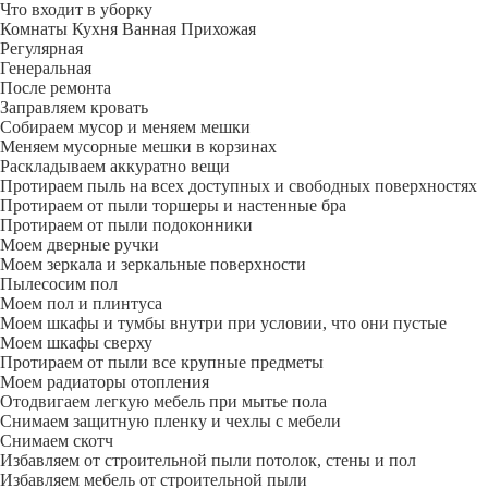
Что входит в уборку
Регу­лярная
Гене­ральная
После ремонта
Заправляем кровать
Собираем мусор и меняем мешки
Меняем мусорные мешки в корзинах
Раскладываем аккуратно вещи
Протираем пыль на всех доступных и свободных поверхностях
Протираем от пыли торшеры и настенные бра
Протираем от пыли подоконники
Моем дверные ручки
Моем зеркала и зеркальные поверхности
Пылесосим пол
Моем пол и плинтуса
Моем шкафы и тумбы внутри при условии, что они пустые
Моем шкафы сверху
Протираем от пыли все крупные предметы
Моем радиаторы отопления
Отодвигаем легкую мебель при мытье пола
Снимаем защитную пленку и чехлы с мебели
Снимаем скотч
Избавляем от строительной пыли потолок, стены и пол
Избавляем мебель от строительной пыли