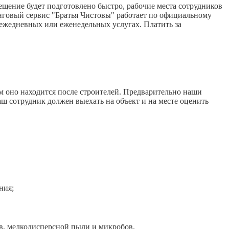
щение будет подготовлено быстро, рабочие места сотрудников
нговый сервис "Братья Чистовы" работает по официальному
 ежедневных или еженедельных услугах. Платить за
м оно находится после строителей. Предварительно наши
аш сотрудник должен выехать на объект и на месте оценить
ния;
, мелкодисперсной пыли и микробов.