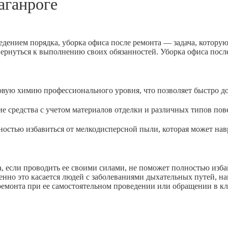
аганроге
едением порядка, уборка офиса после ремонта — задача, котору
вернуться к выполнению своих обязанностей. Уборка офиса посл
 химию профессионального уровня, что позволяет быстро доб
дства с учетом материалов отделки и различных типов пове
ью избавиться от мелкодисперсной пыли, которая может навр
 если проводить ее своими силами, не поможет полностью избав
енно это касается людей с заболеваниями дыхательных путей, н
 ремонта при ее самостоятельном проведении или обращении в к