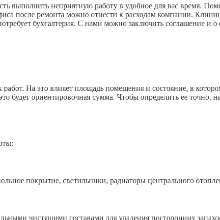
ть выполнить неприятную работу в удобное для вас время. Поме
офиса после ремонта можно отнести к расходам компании. Клини
отребует бухгалтерия. С нами можно заключить соглашение и о
работ. На это влияет площадь помещения и состояние, в которо
это будет ориентировочная сумма. Чтобы определить ее точно, н
оты:
ьное покрытие, светильники, радиаторы центрального отопле
ыми чистящими составами для удаления посторонних запахов