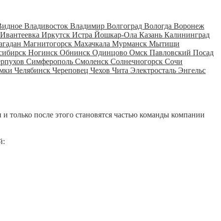
Видное
Владивосток
Владимир
Волгоград
Вологда
Воронеж
Ивантеевка
Иркутск
Истра
Йошкар-Ола
Казань
Калининград
агадан
Магнитогорск
Махачкала
Мурманск
Мытищи
сибирск
Ногинск
Обнинск
Одинцово
Омск
Павловский Посад
ерпухов
Симферополь
Смоленск
Солнечногорск
Сочи
мки
Челябинск
Череповец
Чехов
Чита
Электросталь
Энгельс
 и только после этого становятся частью команды компании
й: