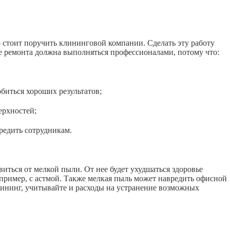
ю стоит поручить клининговой компании. Сделать эту работу
е ремонта должна выполняться профессионалами, потому что:
иться хороших результатов;
рхностей;
едить сотрудникам.
иться от мелкой пыли. От нее будет ухудшаться здоровье
апример, с астмой. Также мелкая пыль может навредить офисной
лининг, учитывайте и расходы на устранение возможных