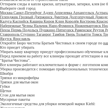
Оттираем следы и капли краски, штукатурки, затирки, клея (не 
Выберите свой город
Москва
Санкт-Петербург
Адлер
Апрелевка
Архангельск
Астрах
Геленджик
Грозный
Дзержинск
Дмитров
Долгопрудный
Домоде
Калуга
Каспийск
Кашира
Киров
Клин
Королёв
Кострома
Красн
Набережные Челны
Нальчик
Наро-Фоминск
Нижневартовск
Ни
Пенза
Пермь
Подольск
Пушкино
Пятигорск
Раменское
Реутов
Р
Ставрополь
Ступино
Таганрог
Тамбов
Тверь
Тольятти
Томск
Тр
Якутск
Ярославль
Откройте Бюро чистоты Братьев Чистовых в своем городе по
на
Кто приедет убирать
Убирать вашу квартиру приедут профессионально обученные клине
Перед приемом на работу все клинеры проходят аттестацию в на
"Братья Чистовы".
Все клинеры работают исключительно в форме с логотипом ком
Уборка производится с помощью профессиональных технических
Швабра
Тряпки из микрофибры
Тряпки для мытья окон
Губки
Щетки
Сгон для мытья окон
Мусорные пакеты
Экологичные средства для уборки немецкой марки Kiehl: