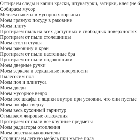
Оттираем следы и капли краски, штукатурки, затирки, клея (не 
Собираем мусор
Меняем пакеты в мусорных корзинах
Моем грязную посуду в раковине
Моем плиту
Протираем пыль на всех доступных и свободных поверхностях
Протираем от пыли столешницы
Моем стол и стулья
Моем раковину и кран
Протираем от пыли настенные бра
Протираем от пыли подоконники
Моем дверные ручки
Моем зеркала и зеркальные поверхности
Пылесосим пол
Моем пол и плинтуса
Моем двери
Моем мусорное ведро
Моем все шкафы и ящики внутри при условии, что они пустые
Моем шкафы сверху
Моем весь кухонный гарнитур
Отмываем жировые отложения
Протираем от пыли все крупные предметы
Моем радиаторы отопления
Моем розетки/выключатели
Отодвигаем легкую мебель при мытье пола