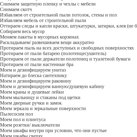
Снимаем защитную пленку и чехлы с мебели
Снимаем скотч
Избавляем от строительной пыли потолок, стены и пол
Избавляем мебель от строительной пыли
Оттираем следы и капли краски, штукатурки, затирки, клея (не 
Собираем весь мусор
Меняем пакеты в мусорных корзинах
Раскладываем/ развешиваем вещи аккуратно
Протираем пыль на всех доступных и свободных поверхностях
Протираем от пыли батарею (полотенцесушитель)
Протираем от пыли держатели полотенец и туалетной бумаги
Протираем от пыли настенные бра
Моем и дезинфицируем унитаз
Натираем до блеска сантехнику
Моем и дезинфицируем раковину
Моем и дезинфицируем ванную/душевую кабину
Моем краны и душевые лейки
Моем мыльницу и стаканы под щетки
Моем дверные ручки и замок
Моем зеркала и зеркальные поверхности
Пылесосим пол
Моем пол и плинтуса
Моем розетки/ выключатели
Моем шкафы внутри при условии, что они пустые
Моем шкафы сверху