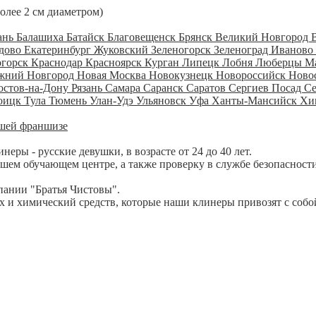
более 2 см диаметром)
ань
Балашиха
Батайск
Благовещенск
Брянск
Великий Новгород
дово
Екатеринбург
Жуковский
Зеленогорск
Зеленоград
Иваново
огорск
Краснодар
Красноярск
Курган
Липецк
Лобня
Люберцы
М
жний Новгород
Новая Москва
Новокузнецк
Новороссийск
Ново
остов-на-Дону
Рязань
Самара
Саранск
Саратов
Сергиев Посад
С
оицк
Тула
Тюмень
Улан-Удэ
Ульяновск
Уфа
Ханты-Мансийск
Хи
шей франшизе
ры - русские девушки, в возрасте от 24 до 40 лет.
шем обучающем центре, а также проверку в службе безопасности
пании "Братья Чистовы".
 и химический средств, которые наши клинеры привозят с собо