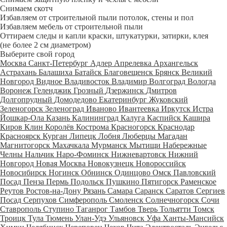
Снимаем скотч
Избавляем от строительной пыли потолок, стены и пол
Избавляем мебель от строительной пыли
Оттираем следы и капли краски, штукатурки, затирки, клея
(не более 2 см диаметром)
Выберите свой город
Москва
Санкт-Петербург
Адлер
Апрелевка
Архангельск
Астрахань
Балашиха
Батайск
Благовещенск
Брянск
Великий
Новгород
Видное
Владивосток
Владимир
Волгоград
Вологда
Воронеж
Геленджик
Грозный
Дзержинск
Дмитров
Долгопрудный
Домодедово
Екатеринбург
Жуковский
Зеленогорск
Зеленоград
Иваново
Ивантеевка
Иркутск
Истра
Йошкар-Ола
Казань
Калининград
Калуга
Каспийск
Кашира
Киров
Клин
Королёв
Кострома
Красногорск
Краснодар
Красноярск
Курган
Липецк
Лобня
Люберцы
Магадан
Магнитогорск
Махачкала
Мурманск
Мытищи
Набережные
Челны
Нальчик
Наро-Фоминск
Нижневартовск
Нижний
Новгород
Новая Москва
Новокузнецк
Новороссийск
Новосибирск
Ногинск
Обнинск
Одинцово
Омск
Павловский
Посад
Пенза
Пермь
Подольск
Пушкино
Пятигорск
Раменское
Реутов
Ростов-на-Дону
Рязань
Самара
Саранск
Саратов
Сергиев
Посад
Серпухов
Симферополь
Смоленск
Солнечногорск
Сочи
Ставрополь
Ступино
Таганрог
Тамбов
Тверь
Тольятти
Томск
Троицк
Тула
Тюмень
Улан-Удэ
Ульяновск
Уфа
Ханты-Мансийск