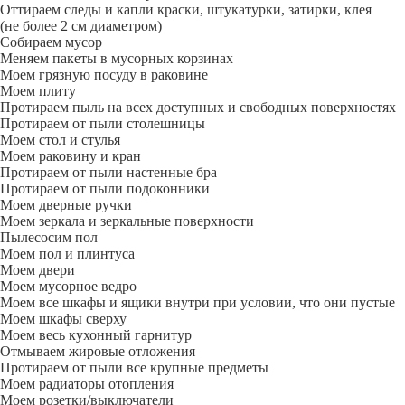
Оттираем следы и капли краски, штукатурки, затирки, клея
(не более 2 см диаметром)
Собираем мусор
Меняем пакеты в мусорных корзинах
Моем грязную посуду в раковине
Моем плиту
Протираем пыль на всех доступных и свободных поверхностях
Протираем от пыли столешницы
Моем стол и стулья
Моем раковину и кран
Протираем от пыли настенные бра
Протираем от пыли подоконники
Моем дверные ручки
Моем зеркала и зеркальные поверхности
Пылесосим пол
Моем пол и плинтуса
Моем двери
Моем мусорное ведро
Моем все шкафы и ящики внутри при условии, что они пустые
Моем шкафы сверху
Моем весь кухонный гарнитур
Отмываем жировые отложения
Протираем от пыли все крупные предметы
Моем радиаторы отопления
Моем розетки/выключатели