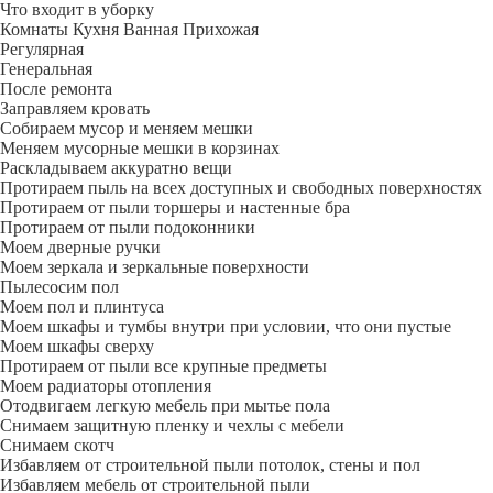
Что входит в уборку
Регу­лярная
Гене­ральная
После ремонта
Заправляем кровать
Собираем мусор и меняем мешки
Меняем мусорные мешки в корзинах
Раскладываем аккуратно вещи
Протираем пыль на всех доступных и свободных поверхностях
Протираем от пыли торшеры и настенные бра
Протираем от пыли подоконники
Моем дверные ручки
Моем зеркала и зеркальные поверхности
Пылесосим пол
Моем пол и плинтуса
Моем шкафы и тумбы внутри при условии, что они пустые
Моем шкафы сверху
Протираем от пыли все крупные предметы
Моем радиаторы отопления
Отодвигаем легкую мебель при мытье пола
Снимаем защитную пленку и чехлы с мебели
Снимаем скотч
Избавляем от строительной пыли потолок, стены и пол
Избавляем мебель от строительной пыли