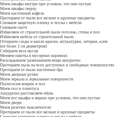
Моем шкафы внутри при условии, что они пустые
Моем шкафы сверху
Моем настенный кафель
Протираем от пыли все мелкие и крупные предметы
Снимаем защитную пленку и чехлы с мебели
Снимаем скотч
Избавляем от строительной пыли потолок, стены и пол
Избавляем мебель от строительной пыли
Оттираем следы и капли краски, штукатурки, затирки, клея
(не более 2 см диаметром)
Собираем весь мусор
Меняем пакеты в мусорных корзинах
Раскладываем/ развешиваем вещи аккуратно
Протираем пыль на всех доступных и свободных поверхностях
Протираем от пыли настенные бра
Моем дверные ручки
Моем зеркала и зеркальные поверхности
Пылесосим коврик и пол
Моем пол и плинтуса
Аккуратно расставляем обувь
Моем все шкафы и ящики при условии, что они пустые
Моем двери
Моем розетки/ выключатели
Протираем от пыли все мелкие и крупные предметы
Снимаем защитную пленку и чехлы с мебели