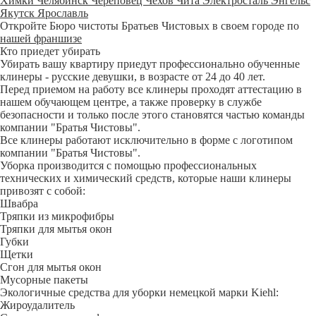
Химки
Челябинск
Череповец
Чехов
Чита
Электросталь
Энгельс
Якутск
Ярославль
Откройте Бюро чистоты Братьев Чистовых в своем городе по
нашей франшизе
Кто приедет убирать
Убирать вашу квартиру приедут профессионально обученные
клинеры - русские девушки, в возрасте от 24 до 40 лет.
Перед приемом на работу все клинеры проходят аттестацию в
нашем обучающем центре, а также проверку в службе
безопасности и только после этого становятся частью команды
компании "Братья Чистовы".
Все клинеры работают исключительно в форме с логотипом
компании "Братья Чистовы".
Уборка производится с помощью профессиональных
технических и химический средств, которые наши клинеры
привозят с собой:
Швабра
Тряпки из микрофибры
Тряпки для мытья окон
Губки
Щетки
Сгон для мытья окон
Мусорные пакеты
Экологичные средства для уборки немецкой марки Kiehl:
Жироудалитель