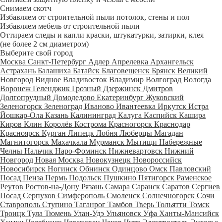
Снимаем скотч
Избавляем от строительной пыли потолок, стены и пол
Избавляем мебель от строительной пыли
Оттираем следы и капли краски, штукатурки, затирки, клея
(не более 2 см диаметром)
Выберите свой город
Москва
Санкт-Петербург
Адлер
Апрелевка
Архангельск
Астрахань
Балашиха
Батайск
Благовещенск
Брянск
Великий
Новгород
Видное
Владивосток
Владимир
Волгоград
Вологда
Воронеж
Геленджик
Грозный
Дзержинск
Дмитров
Долгопрудный
Домодедово
Екатеринбург
Жуковский
Зеленогорск
Зеленоград
Иваново
Ивантеевка
Иркутск
Истра
Йошкар-Ола
Казань
Калининград
Калуга
Каспийск
Кашира
Киров
Клин
Королёв
Кострома
Красногорск
Краснодар
Красноярск
Курган
Липецк
Лобня
Люберцы
Магадан
Магнитогорск
Махачкала
Мурманск
Мытищи
Набережные
Челны
Нальчик
Наро-Фоминск
Нижневартовск
Нижний
Новгород
Новая Москва
Новокузнецк
Новороссийск
Новосибирск
Ногинск
Обнинск
Одинцово
Омск
Павловский
Посад
Пенза
Пермь
Подольск
Пушкино
Пятигорск
Раменское
Реутов
Ростов-на-Дону
Рязань
Самара
Саранск
Саратов
Сергиев
Посад
Серпухов
Симферополь
Смоленск
Солнечногорск
Сочи
Ставрополь
Ступино
Таганрог
Тамбов
Тверь
Тольятти
Томск
Троицк
Тула
Тюмень
Улан-Удэ
Ульяновск
Уфа
Ханты-Мансийск