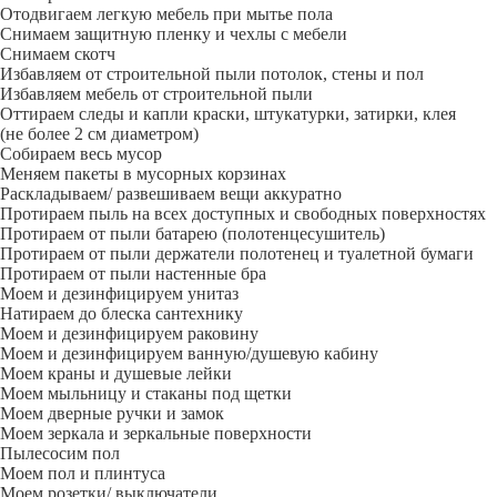
Отодвигаем легкую мебель при мытье пола
Снимаем защитную пленку и чехлы с мебели
Снимаем скотч
Избавляем от строительной пыли потолок, стены и пол
Избавляем мебель от строительной пыли
Оттираем следы и капли краски, штукатурки, затирки, клея
(не более 2 см диаметром)
Собираем весь мусор
Меняем пакеты в мусорных корзинах
Раскладываем/ развешиваем вещи аккуратно
Протираем пыль на всех доступных и свободных поверхностях
Протираем от пыли батарею (полотенцесушитель)
Протираем от пыли держатели полотенец и туалетной бумаги
Протираем от пыли настенные бра
Моем и дезинфицируем унитаз
Натираем до блеска сантехнику
Моем и дезинфицируем раковину
Моем и дезинфицируем ванную/душевую кабину
Моем краны и душевые лейки
Моем мыльницу и стаканы под щетки
Моем дверные ручки и замок
Моем зеркала и зеркальные поверхности
Пылесосим пол
Моем пол и плинтуса
Моем розетки/ выключатели