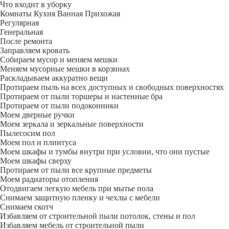
Что входит в уборку
Регу­лярная
Гене­ральная
После ремонта
Заправляем кровать
Собираем мусор и меняем мешки
Меняем мусорные мешки в корзинах
Раскладываем аккуратно вещи
Протираем пыль на всех доступных и свободных поверхностях
Протираем от пыли торшеры и настенные бра
Протираем от пыли подоконники
Моем дверные ручки
Моем зеркала и зеркальные поверхности
Пылесосим пол
Моем пол и плинтуса
Моем шкафы и тумбы внутри при условии, что они пустые
Моем шкафы сверху
Протираем от пыли все крупные предметы
Моем радиаторы отопления
Отодвигаем легкую мебель при мытье пола
Снимаем защитную пленку и чехлы с мебели
Снимаем скотч
Избавляем от строительной пыли потолок, стены и пол
Избавляем мебель от строительной пыли