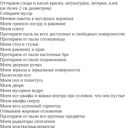
Оттираем следы и капли краски, штукатурки, затирки, клея
(не более 2 см диаметром)
Собираем мусор
Меняем пакеты в мусорных корзинах
Моем грязную посуду в раковине
Моем плиту
Протираем пыль на всех доступных и свободных поверхностях
Протираем от пыли столешницы
Моем стол и стулья
Моем раковину и кран
Протираем от пыли настенные бра
Протираем от пыли подоконники
Моем дверные ручки
Моем зеркала и зеркальные поверхности
Пылесосим пол
Моем пол и плинтуса
Моем двери
Моем мусорное ведро
Моем все шкафы и ящики внутри при условии, что они пустые
Моем шкафы сверху
Моем весь кухонный гарнитур
Отмываем жировые отложения
Протираем от пыли все крупные предметы
Моем радиаторы отопления
Моем розетки/выключатели