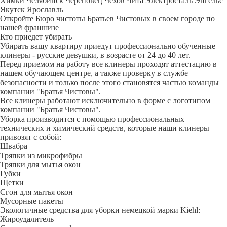
Химки
Челябинск
Череповец
Чехов
Чита
Электросталь
Энгельс
Якутск
Ярославль
Откройте Бюро чистоты Братьев Чистовых в своем городе по
нашей франшизе
Кто приедет убирать
Убирать вашу квартиру приедут профессионально обученные
клинеры - русские девушки, в возрасте от 24 до 40 лет.
Перед приемом на работу все клинеры проходят аттестацию в
нашем обучающем центре, а также проверку в службе
безопасности и только после этого становятся частью команды
компании "Братья Чистовы".
Все клинеры работают исключительно в форме с логотипом
компании "Братья Чистовы".
Уборка производится с помощью профессиональных
технических и химический средств, которые наши клинеры
привозят с собой:
Швабра
Тряпки из микрофибры
Тряпки для мытья окон
Губки
Щетки
Сгон для мытья окон
Мусорные пакеты
Экологичные средства для уборки немецкой марки Kiehl:
Жироудалитель