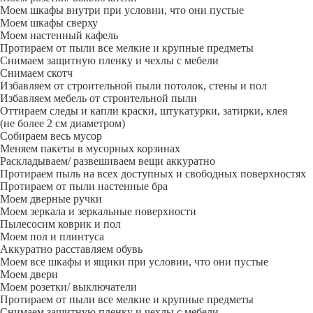
Моем шкафы внутри при условии, что они пустые
Моем шкафы сверху
Моем настенный кафель
Протираем от пыли все мелкие и крупные предметы
Снимаем защитную пленку и чехлы с мебели
Снимаем скотч
Избавляем от строительной пыли потолок, стены и пол
Избавляем мебель от строительной пыли
Оттираем следы и капли краски, штукатурки, затирки, клея
(не более 2 см диаметром)
Собираем весь мусор
Меняем пакеты в мусорных корзинах
Раскладываем/ развешиваем вещи аккуратно
Протираем пыль на всех доступных и свободных поверхностях
Протираем от пыли настенные бра
Моем дверные ручки
Моем зеркала и зеркальные поверхности
Пылесосим коврик и пол
Моем пол и плинтуса
Аккуратно расставляем обувь
Моем все шкафы и ящики при условии, что они пустые
Моем двери
Моем розетки/ выключатели
Протираем от пыли все мелкие и крупные предметы
Снимаем защитную пленку и чехлы с мебели