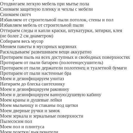
Отодвигаем легкую мебель при мытье пола
Снимаем защитную пленку и чехлы с мебели
Снимаем скотч
Избавляем от строительной пыли потолок, стены и пол
Избавляем мебель от строительной пыли
Оттираем следы и капли краски, штукатурки, затирки, клея
(не более 2 см диаметром)
Собираем весь мусор
Меняем пакеты в мусорных корзинах
Раскладываем/ развешиваем вещи аккуратно
Протираем пыль на всех доступных и свободных поверхностях
Протираем от пыли батарею (полотенцесушитель)
Протираем от пыли держатели полотенец и туалетной бумаги
Протираем от пыли настенные бра
Моем и дезинфицируем унитаз
Натираем до блеска сантехнику
Моем и дезинфицируем раковину
Моем и дезинфицируем ванную/душевую кабину
Моем краны и душевые лейки
Моем мыльницу и стаканы под щетки
Моем дверные ручки и замок
Моем зеркала и зеркальные поверхности
Пылесосим пол
Моем пол и плинтуса
Моем розетки/ выключатели