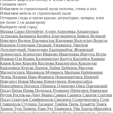
Снимаем скотч
Избавляем от строительной пыли потолок, стены и пол
Избавляем мебель от строительной пыли
Оттираем следы и капли краски, штукатурки, затирки, клея
(не более 2 см диаметром)
Выберите свой город
Москва
Санкт-Петербург
Адлер
Апрелевка
Архангельск
Астрахань
Балашиха
Батайск
Благовещенск
Брянск
Великий
Новгород
Видное
Владивосток
Владимир
Волгоград
Вологда
Воронеж
Геленджик
Грозный
Дзержинск
Дмитров
Долгопрудный
Домодедово
Екатеринбург
Жуковский
Зеленогорск
Зеленоград
Иваново
Ивантеевка
Иркутск
Истра
Йошкар-Ола
Казань
Калининград
Калуга
Каспийск
Кашира
Киров
Клин
Королёв
Кострома
Красногорск
Краснодар
Красноярск
Курган
Липецк
Лобня
Люберцы
Магадан
Магнитогорск
Махачкала
Мурманск
Мытищи
Набережные
Челны
Нальчик
Наро-Фоминск
Нижневартовск
Нижний
Новгород
Новая Москва
Новокузнецк
Новороссийск
Новосибирск
Ногинск
Обнинск
Одинцово
Омск
Павловский
Посад
Пенза
Пермь
Подольск
Пушкино
Пятигорск
Раменское
Реутов
Ростов-на-Дону
Рязань
Самара
Саранск
Саратов
Сергиев
Посад
Серпухов
Симферополь
Смоленск
Солнечногорск
Сочи
Ставрополь
Ступино
Таганрог
Тамбов
Тверь
Тольятти
Томск
Троицк
Тула
Тюмень
Улан-Удэ
Ульяновск
Уфа
Ханты-Мансийск