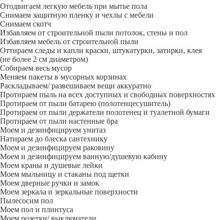
Отодвигаем легкую мебель при мытье пола
Снимаем защитную пленку и чехлы с мебели
Снимаем скотч
Избавляем от строительной пыли потолок, стены и пол
Избавляем мебель от строительной пыли
Оттираем следы и капли краски, штукатурки, затирки, клея
(не более 2 см диаметром)
Собираем весь мусор
Меняем пакеты в мусорных корзинах
Раскладываем/ развешиваем вещи аккуратно
Протираем пыль на всех доступных и свободных поверхностях
Протираем от пыли батарею (полотенцесушитель)
Протираем от пыли держатели полотенец и туалетной бумаги
Протираем от пыли настенные бра
Моем и дезинфицируем унитаз
Натираем до блеска сантехнику
Моем и дезинфицируем раковину
Моем и дезинфицируем ванную/душевую кабину
Моем краны и душевые лейки
Моем мыльницу и стаканы под щетки
Моем дверные ручки и замок
Моем зеркала и зеркальные поверхности
Пылесосим пол
Моем пол и плинтуса
Моем розетки/ выключатели