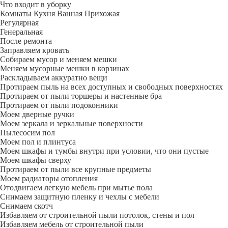
Что входит в уборку
Регу­лярная
Гене­ральная
После ремонта
Заправляем кровать
Собираем мусор и меняем мешки
Меняем мусорные мешки в корзинах
Раскладываем аккуратно вещи
Протираем пыль на всех доступных и свободных поверхностях
Протираем от пыли торшеры и настенные бра
Протираем от пыли подоконники
Моем дверные ручки
Моем зеркала и зеркальные поверхности
Пылесосим пол
Моем пол и плинтуса
Моем шкафы и тумбы внутри при условии, что они пустые
Моем шкафы сверху
Протираем от пыли все крупные предметы
Моем радиаторы отопления
Отодвигаем легкую мебель при мытье пола
Снимаем защитную пленку и чехлы с мебели
Снимаем скотч
Избавляем от строительной пыли потолок, стены и пол
Избавляем мебель от строительной пыли