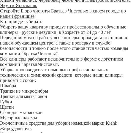
Химки
Челябинск
Череповец
Чехов
Чита
Электросталь
Энгельс
Якутск
Ярославль
Откройте Бюро чистоты Братьев Чистовых в своем городе по
нашей франшизе
Кто приедет убирать
Убирать вашу квартиру приедут профессионально обученные
клинеры - русские девушки, в возрасте от 24 до 40 лет.
Перед приемом на работу все клинеры проходят аттестацию в
нашем обучающем центре, а также проверку в службе
безопасности и только после этого становятся частью команды
компании "Братья Чистовы".
Все клинеры работают исключительно в форме с логотипом
компании "Братья Чистовы".
Уборка производится с помощью профессиональных
технических и химический средств, которые наши клинеры
привозят с собой:
Швабра
Тряпки из микрофибры
Тряпки для мытья окон
Губки
Щетки
Сгон для мытья окон
Мусорные пакеты
Экологичные средства для уборки немецкой марки Kiehl:
Жироудалитель