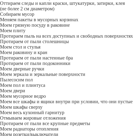
Оттираем следы и капли краски, штукатурки, затирки, клея
(не более 2 см диаметром)
Собираем мусор
Меняем пакеты в мусорных корзинах
Моем грязную посуду в раковине
Моем плиту
Протираем пыль на всех доступных и свободных поверхностях
Протираем от пыли столешницы
Моем стол и стулья
Моем раковину и кран
Протираем от пыли настенные бра
Протираем от пыли подоконники
Моем дверные ручки
Моем зеркала и зеркальные поверхности
Пылесосим пол
Моем пол и плинтуса
Моем двери
Моем мусорное ведро
Моем все шкафы и ящики внутри при условии, что они пустые
Моем шкафы сверху
Моем весь кухонный гарнитур
Отмываем жировые отложения
Протираем от пыли все крупные предметы
Моем радиаторы отопления
Моем розетки/выключатели