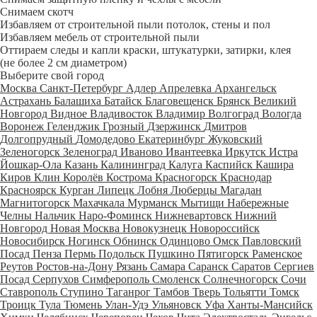
Снимаем скотч
Избавляем от строительной пыли потолок, стены и пол
Избавляем мебель от строительной пыли
Оттираем следы и капли краски, штукатурки, затирки, клея
(не более 2 см диаметром)
Выберите свой город
Москва
Санкт-Петербург
Адлер
Апрелевка
Архангельск
Астрахань
Балашиха
Батайск
Благовещенск
Брянск
Великий
Новгород
Видное
Владивосток
Владимир
Волгоград
Вологда
Воронеж
Геленджик
Грозный
Дзержинск
Дмитров
Долгопрудный
Домодедово
Екатеринбург
Жуковский
Зеленогорск
Зеленоград
Иваново
Ивантеевка
Иркутск
Истра
Йошкар-Ола
Казань
Калининград
Калуга
Каспийск
Кашира
Киров
Клин
Королёв
Кострома
Красногорск
Краснодар
Красноярск
Курган
Липецк
Лобня
Люберцы
Магадан
Магнитогорск
Махачкала
Мурманск
Мытищи
Набережные
Челны
Нальчик
Наро-Фоминск
Нижневартовск
Нижний
Новгород
Новая Москва
Новокузнецк
Новороссийск
Новосибирск
Ногинск
Обнинск
Одинцово
Омск
Павловский
Посад
Пенза
Пермь
Подольск
Пушкино
Пятигорск
Раменское
Реутов
Ростов-на-Дону
Рязань
Самара
Саранск
Саратов
Сергиев
Посад
Серпухов
Симферополь
Смоленск
Солнечногорск
Сочи
Ставрополь
Ступино
Таганрог
Тамбов
Тверь
Тольятти
Томск
Троицк
Тула
Тюмень
Улан-Удэ
Ульяновск
Уфа
Ханты-Мансийск