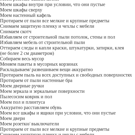
Моем шкафы внутри при условии, что они пустые
Моем шкафы сверху
Моем настенный кафель
Протираем от пыли все мелкие и крупные предметы
Снимаем защитную пленку и чехлы с мебели
Снимаем скотч
Избавляем от строительной пыли потолок, стены и пол
Избавляем мебель от строительной пыли
Оттираем следы и капли краски, штукатурки, затирки, клея
(не более 2 см диаметром)
Собираем весь мусор
Меняем пакеты в мусорных корзинах
Раскладываем/ развешиваем вещи аккуратно
Протираем пыль на всех доступных и свободных поверхностях
Протираем от пыли настенные бра
Моем дверные ручки
Моем зеркала и зеркальные поверхности
Пылесосим коврик и пол
Моем пол и плинтуса
Аккуратно расставляем обувь
Моем все шкафы и ящики при условии, что они пустые
Моем двери
Моем розетки/ выключатели
Протираем от пыли все мелкие и крупные предметы
Снимаем защитную пленку и чехлы с мебели