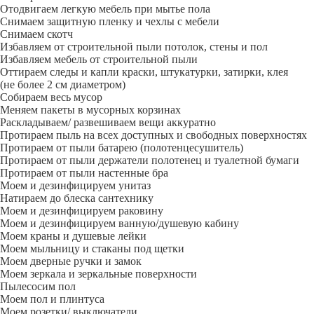
Отодвигаем легкую мебель при мытье пола
Снимаем защитную пленку и чехлы с мебели
Снимаем скотч
Избавляем от строительной пыли потолок, стены и пол
Избавляем мебель от строительной пыли
Оттираем следы и капли краски, штукатурки, затирки, клея
(не более 2 см диаметром)
Собираем весь мусор
Меняем пакеты в мусорных корзинах
Раскладываем/ развешиваем вещи аккуратно
Протираем пыль на всех доступных и свободных поверхностях
Протираем от пыли батарею (полотенцесушитель)
Протираем от пыли держатели полотенец и туалетной бумаги
Протираем от пыли настенные бра
Моем и дезинфицируем унитаз
Натираем до блеска сантехнику
Моем и дезинфицируем раковину
Моем и дезинфицируем ванную/душевую кабину
Моем краны и душевые лейки
Моем мыльницу и стаканы под щетки
Моем дверные ручки и замок
Моем зеркала и зеркальные поверхности
Пылесосим пол
Моем пол и плинтуса
Моем розетки/ выключатели