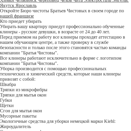
Химки
Челябинск
Череповец
Чехов
Чита
Электросталь
Энгельс
Якутск
Ярославль
Откройте Бюро чистоты Братьев Чистовых в своем городе по
нашей франшизе
Кто приедет убирать
Убирать вашу квартиру приедут профессионально обученные
клинеры - русские девушки, в возрасте от 24 до 40 лет.
Перед приемом на работу все клинеры проходят аттестацию в
нашем обучающем центре, а также проверку в службе
безопасности и только после этого становятся частью команды
компании "Братья Чистовы".
Все клинеры работают исключительно в форме с логотипом
компании "Братья Чистовы".
Уборка производится с помощью профессиональных
технических и химический средств, которые наши клинеры
привозят с собой:
Швабра
Тряпки из микрофибры
Тряпки для мытья окон
Губки
Щетки
Сгон для мытья окон
Мусорные пакеты
Экологичные средства для уборки немецкой марки Kiehl:
Жироудалитель