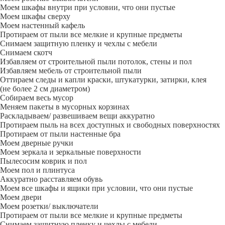
Моем шкафы внутри при условии, что они пустые
Моем шкафы сверху
Моем настенный кафель
Протираем от пыли все мелкие и крупные предметы
Снимаем защитную пленку и чехлы с мебели
Снимаем скотч
Избавляем от строительной пыли потолок, стены и пол
Избавляем мебель от строительной пыли
Оттираем следы и капли краски, штукатурки, затирки, клея
(не более 2 см диаметром)
Собираем весь мусор
Меняем пакеты в мусорных корзинах
Раскладываем/ развешиваем вещи аккуратно
Протираем пыль на всех доступных и свободных поверхностях
Протираем от пыли настенные бра
Моем дверные ручки
Моем зеркала и зеркальные поверхности
Пылесосим коврик и пол
Моем пол и плинтуса
Аккуратно расставляем обувь
Моем все шкафы и ящики при условии, что они пустые
Моем двери
Моем розетки/ выключатели
Протираем от пыли все мелкие и крупные предметы
Снимаем защитную пленку и чехлы с мебели