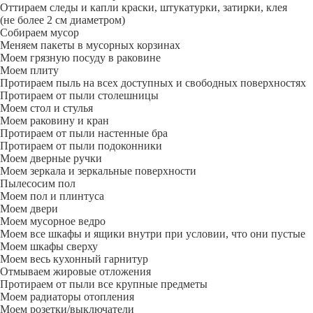
Оттираем следы и капли краски, штукатурки, затирки, клея
(не более 2 см диаметром)
Собираем мусор
Меняем пакеты в мусорных корзинах
Моем грязную посуду в раковине
Моем плиту
Протираем пыль на всех доступных и свободных поверхностях
Протираем от пыли столешницы
Моем стол и стулья
Моем раковину и кран
Протираем от пыли настенные бра
Протираем от пыли подоконники
Моем дверные ручки
Моем зеркала и зеркальные поверхности
Пылесосим пол
Моем пол и плинтуса
Моем двери
Моем мусорное ведро
Моем все шкафы и ящики внутри при условии, что они пустые
Моем шкафы сверху
Моем весь кухонный гарнитур
Отмываем жировые отложения
Протираем от пыли все крупные предметы
Моем радиаторы отопления
Моем розетки/выключатели