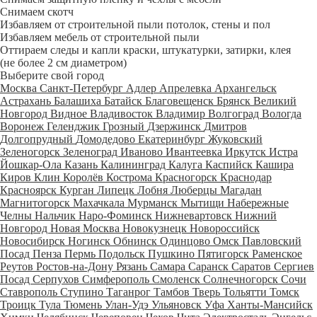
Снимаем скотч
Избавляем от строительной пыли потолок, стены и пол
Избавляем мебель от строительной пыли
Оттираем следы и капли краски, штукатурки, затирки, клея
(не более 2 см диаметром)
Выберите свой город
Москва
Санкт-Петербург
Адлер
Апрелевка
Архангельск
Астрахань
Балашиха
Батайск
Благовещенск
Брянск
Великий
Новгород
Видное
Владивосток
Владимир
Волгоград
Вологда
Воронеж
Геленджик
Грозный
Дзержинск
Дмитров
Долгопрудный
Домодедово
Екатеринбург
Жуковский
Зеленогорск
Зеленоград
Иваново
Ивантеевка
Иркутск
Истра
Йошкар-Ола
Казань
Калининград
Калуга
Каспийск
Кашира
Киров
Клин
Королёв
Кострома
Красногорск
Краснодар
Красноярск
Курган
Липецк
Лобня
Люберцы
Магадан
Магнитогорск
Махачкала
Мурманск
Мытищи
Набережные
Челны
Нальчик
Наро-Фоминск
Нижневартовск
Нижний
Новгород
Новая Москва
Новокузнецк
Новороссийск
Новосибирск
Ногинск
Обнинск
Одинцово
Омск
Павловский
Посад
Пенза
Пермь
Подольск
Пушкино
Пятигорск
Раменское
Реутов
Ростов-на-Дону
Рязань
Самара
Саранск
Саратов
Сергиев
Посад
Серпухов
Симферополь
Смоленск
Солнечногорск
Сочи
Ставрополь
Ступино
Таганрог
Тамбов
Тверь
Тольятти
Томск
Троицк
Тула
Тюмень
Улан-Удэ
Ульяновск
Уфа
Ханты-Мансийск