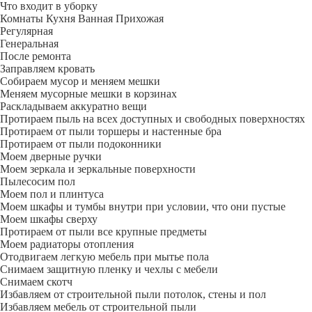
Что входит в уборку
Регу­лярная
Гене­ральная
После ремонта
Заправляем кровать
Собираем мусор и меняем мешки
Меняем мусорные мешки в корзинах
Раскладываем аккуратно вещи
Протираем пыль на всех доступных и свободных поверхностях
Протираем от пыли торшеры и настенные бра
Протираем от пыли подоконники
Моем дверные ручки
Моем зеркала и зеркальные поверхности
Пылесосим пол
Моем пол и плинтуса
Моем шкафы и тумбы внутри при условии, что они пустые
Моем шкафы сверху
Протираем от пыли все крупные предметы
Моем радиаторы отопления
Отодвигаем легкую мебель при мытье пола
Снимаем защитную пленку и чехлы с мебели
Снимаем скотч
Избавляем от строительной пыли потолок, стены и пол
Избавляем мебель от строительной пыли