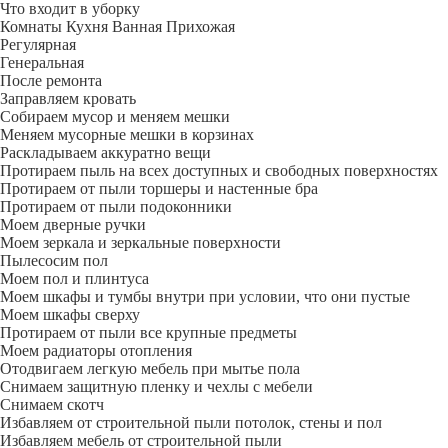
Что входит в уборку
Регу­лярная
Гене­ральная
После ремонта
Заправляем кровать
Собираем мусор и меняем мешки
Меняем мусорные мешки в корзинах
Раскладываем аккуратно вещи
Протираем пыль на всех доступных и свободных поверхностях
Протираем от пыли торшеры и настенные бра
Протираем от пыли подоконники
Моем дверные ручки
Моем зеркала и зеркальные поверхности
Пылесосим пол
Моем пол и плинтуса
Моем шкафы и тумбы внутри при условии, что они пустые
Моем шкафы сверху
Протираем от пыли все крупные предметы
Моем радиаторы отопления
Отодвигаем легкую мебель при мытье пола
Снимаем защитную пленку и чехлы с мебели
Снимаем скотч
Избавляем от строительной пыли потолок, стены и пол
Избавляем мебель от строительной пыли