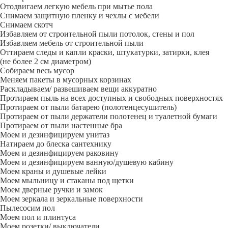
Отодвигаем легкую мебель при мытье пола
Снимаем защитную пленку и чехлы с мебели
Снимаем скотч
Избавляем от строительной пыли потолок, стены и пол
Избавляем мебель от строительной пыли
Оттираем следы и капли краски, штукатурки, затирки, клея
(не более 2 см диаметром)
Собираем весь мусор
Меняем пакеты в мусорных корзинах
Раскладываем/ развешиваем вещи аккуратно
Протираем пыль на всех доступных и свободных поверхностях
Протираем от пыли батарею (полотенцесушитель)
Протираем от пыли держатели полотенец и туалетной бумаги
Протираем от пыли настенные бра
Моем и дезинфицируем унитаз
Натираем до блеска сантехнику
Моем и дезинфицируем раковину
Моем и дезинфицируем ванную/душевую кабину
Моем краны и душевые лейки
Моем мыльницу и стаканы под щетки
Моем дверные ручки и замок
Моем зеркала и зеркальные поверхности
Пылесосим пол
Моем пол и плинтуса
Моем розетки/ выключатели