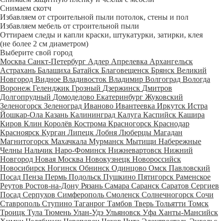
Снимаем скотч
Избавляем от строительной пыли потолок, стены и пол
Избавляем мебель от строительной пыли
Оттираем следы и капли краски, штукатурки, затирки, клея
(не более 2 см диаметром)
Выберите свой город
Москва
Санкт-Петербург
Адлер
Апрелевка
Архангельск
Астрахань
Балашиха
Батайск
Благовещенск
Брянск
Великий
Новгород
Видное
Владивосток
Владимир
Волгоград
Вологда
Воронеж
Геленджик
Грозный
Дзержинск
Дмитров
Долгопрудный
Домодедово
Екатеринбург
Жуковский
Зеленогорск
Зеленоград
Иваново
Ивантеевка
Иркутск
Истра
Йошкар-Ола
Казань
Калининград
Калуга
Каспийск
Кашира
Киров
Клин
Королёв
Кострома
Красногорск
Краснодар
Красноярск
Курган
Липецк
Лобня
Люберцы
Магадан
Магнитогорск
Махачкала
Мурманск
Мытищи
Набережные
Челны
Нальчик
Наро-Фоминск
Нижневартовск
Нижний
Новгород
Новая Москва
Новокузнецк
Новороссийск
Новосибирск
Ногинск
Обнинск
Одинцово
Омск
Павловский
Посад
Пенза
Пермь
Подольск
Пушкино
Пятигорск
Раменское
Реутов
Ростов-на-Дону
Рязань
Самара
Саранск
Саратов
Сергиев
Посад
Серпухов
Симферополь
Смоленск
Солнечногорск
Сочи
Ставрополь
Ступино
Таганрог
Тамбов
Тверь
Тольятти
Томск
Троицк
Тула
Тюмень
Улан-Удэ
Ульяновск
Уфа
Ханты-Мансийск