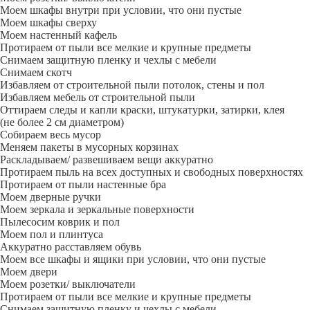
Моем шкафы внутри при условии, что они пустые
Моем шкафы сверху
Моем настенный кафель
Протираем от пыли все мелкие и крупные предметы
Снимаем защитную пленку и чехлы с мебели
Снимаем скотч
Избавляем от строительной пыли потолок, стены и пол
Избавляем мебель от строительной пыли
Оттираем следы и капли краски, штукатурки, затирки, клея
(не более 2 см диаметром)
Собираем весь мусор
Меняем пакеты в мусорных корзинах
Раскладываем/ развешиваем вещи аккуратно
Протираем пыль на всех доступных и свободных поверхностях
Протираем от пыли настенные бра
Моем дверные ручки
Моем зеркала и зеркальные поверхности
Пылесосим коврик и пол
Моем пол и плинтуса
Аккуратно расставляем обувь
Моем все шкафы и ящики при условии, что они пустые
Моем двери
Моем розетки/ выключатели
Протираем от пыли все мелкие и крупные предметы
Снимаем защитную пленку и чехлы с мебели