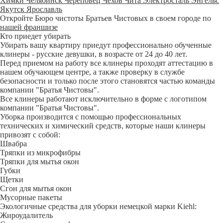
Химки
Челябинск
Череповец
Чехов
Чита
Электросталь
Энгельс
Якутск
Ярославль
Откройте Бюро чистоты Братьев Чистовых в своем городе по
нашей франшизе
Кто приедет убирать
Убирать вашу квартиру приедут профессионально обученные
клинеры - русские девушки, в возрасте от 24 до 40 лет.
Перед приемом на работу все клинеры проходят аттестацию в
нашем обучающем центре, а также проверку в службе
безопасности и только после этого становятся частью команды
компании "Братья Чистовы".
Все клинеры работают исключительно в форме с логотипом
компании "Братья Чистовы".
Уборка производится с помощью профессиональных
технических и химический средств, которые наши клинеры
привозят с собой:
Швабра
Тряпки из микрофибры
Тряпки для мытья окон
Губки
Щетки
Сгон для мытья окон
Мусорные пакеты
Экологичные средства для уборки немецкой марки Kiehl:
Жироудалитель