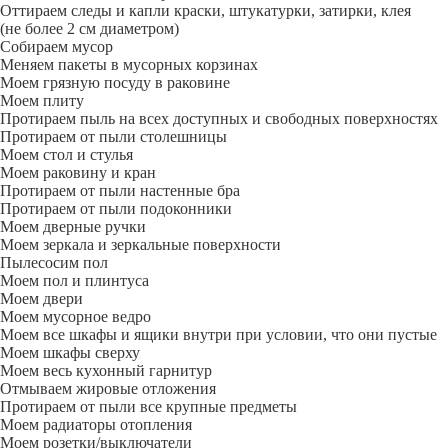
Оттираем следы и капли краски, штукатурки, затирки, клея
(не более 2 см диаметром)
Собираем мусор
Меняем пакеты в мусорных корзинах
Моем грязную посуду в раковине
Моем плиту
Протираем пыль на всех доступных и свободных поверхностях
Протираем от пыли столешницы
Моем стол и стулья
Моем раковину и кран
Протираем от пыли настенные бра
Протираем от пыли подоконники
Моем дверные ручки
Моем зеркала и зеркальные поверхности
Пылесосим пол
Моем пол и плинтуса
Моем двери
Моем мусорное ведро
Моем все шкафы и ящики внутри при условии, что они пустые
Моем шкафы сверху
Моем весь кухонный гарнитур
Отмываем жировые отложения
Протираем от пыли все крупные предметы
Моем радиаторы отопления
Моем розетки/выключатели