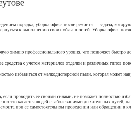
еутове
едением порядка, уборка офиса после ремонта — задача, котору
вернуться к выполнению своих обязанностей. Уборка офиса посл
 химию профессионального уровня, что позволяет быстро доб
дства с учетом материалов отделки и различных типов пове
ью избавиться от мелкодисперсной пыли, которая может навр
 если проводить ее своими силами, не поможет полностью избав
енно это касается людей с заболеваниями дыхательных путей, н
 ремонта при ее самостоятельном проведении или обращении в к