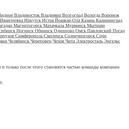
Видное
Владивосток
Владимир
Волгоград
Вологда
Воронеж
Ивантеевка
Иркутск
Истра
Йошкар-Ола
Казань
Калининград
агадан
Магнитогорск
Махачкала
Мурманск
Мытищи
сибирск
Ногинск
Обнинск
Одинцово
Омск
Павловский Посад
ерпухов
Симферополь
Смоленск
Солнечногорск
Сочи
мки
Челябинск
Череповец
Чехов
Чита
Электросталь
Энгельс
 и только после этого становятся частью команды компании
й: