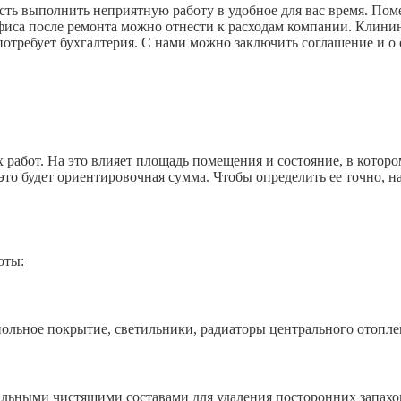
ть выполнить неприятную работу в удобное для вас время. Поме
офиса после ремонта можно отнести к расходам компании. Клини
отребует бухгалтерия. С нами можно заключить соглашение и о
работ. На это влияет площадь помещения и состояние, в которо
это будет ориентировочная сумма. Чтобы определить ее точно, н
оты:
ьное покрытие, светильники, радиаторы центрального отопле
ыми чистящими составами для удаления посторонних запахов