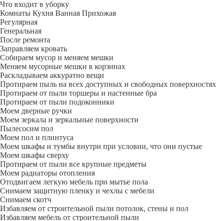
Что входит в уборку
Регу­лярная
Гене­ральная
После ремонта
Заправляем кровать
Собираем мусор и меняем мешки
Меняем мусорные мешки в корзинах
Раскладываем аккуратно вещи
Протираем пыль на всех доступных и свободных поверхностях
Протираем от пыли торшеры и настенные бра
Протираем от пыли подоконники
Моем дверные ручки
Моем зеркала и зеркальные поверхности
Пылесосим пол
Моем пол и плинтуса
Моем шкафы и тумбы внутри при условии, что они пустые
Моем шкафы сверху
Протираем от пыли все крупные предметы
Моем радиаторы отопления
Отодвигаем легкую мебель при мытье пола
Снимаем защитную пленку и чехлы с мебели
Снимаем скотч
Избавляем от строительной пыли потолок, стены и пол
Избавляем мебель от строительной пыли