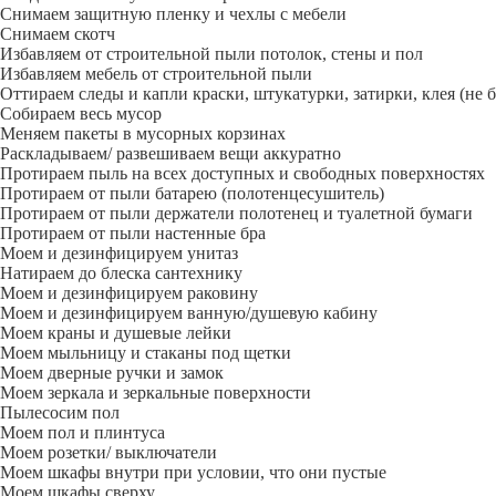
Снимаем защитную пленку и чехлы с мебели
Снимаем скотч
Избавляем от строительной пыли потолок, стены и пол
Избавляем мебель от строительной пыли
Оттираем следы и капли краски, штукатурки, затирки, клея (не 
Собираем весь мусор
Меняем пакеты в мусорных корзинах
Раскладываем/ развешиваем вещи аккуратно
Протираем пыль на всех доступных и свободных поверхностях
Протираем от пыли батарею (полотенцесушитель)
Протираем от пыли держатели полотенец и туалетной бумаги
Протираем от пыли настенные бра
Моем и дезинфицируем унитаз
Натираем до блеска сантехнику
Моем и дезинфицируем раковину
Моем и дезинфицируем ванную/душевую кабину
Моем краны и душевые лейки
Моем мыльницу и стаканы под щетки
Моем дверные ручки и замок
Моем зеркала и зеркальные поверхности
Пылесосим пол
Моем пол и плинтуса
Моем розетки/ выключатели
Моем шкафы внутри при условии, что они пустые
Моем шкафы сверху