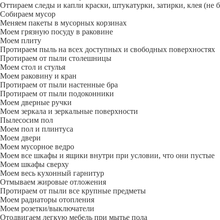
Оттираем следы и капли краски, штукатурки, затирки, клея (не 
Собираем мусор
Меняем пакеты в мусорных корзинах
Моем грязную посуду в раковине
Моем плиту
Протираем пыль на всех доступных и свободных поверхностях
Протираем от пыли столешницы
Моем стол и стулья
Моем раковину и кран
Протираем от пыли настенные бра
Протираем от пыли подоконники
Моем дверные ручки
Моем зеркала и зеркальные поверхности
Пылесосим пол
Моем пол и плинтуса
Моем двери
Моем мусорное ведро
Моем все шкафы и ящики внутри при условии, что они пустые
Моем шкафы сверху
Моем весь кухонный гарнитур
Отмываем жировые отложения
Протираем от пыли все крупные предметы
Моем радиаторы отопления
Моем розетки/выключатели
Отодвигаем легкую мебель при мытье пола