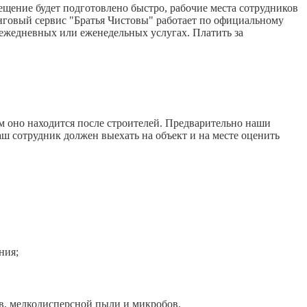
щение будет подготовлено быстро, рабочие места сотрудников
нговый сервис "Братья Чистовы" работает по официальному
 ежедневных или еженедельных услугах. Платить за
м оно находится после строителей. Предварительно наши
аш сотрудник должен выехать на объект и на месте оценить
ния;
, мелкодисперсной пыли и микробов.