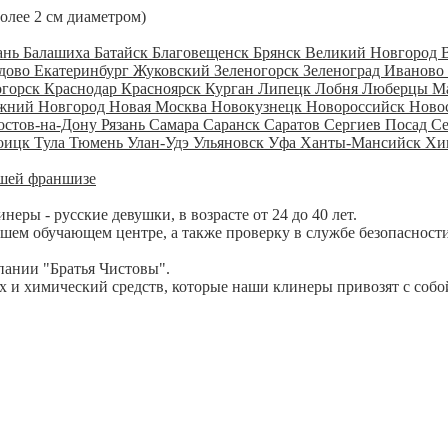
более 2 см диаметром)
ань
Балашиха
Батайск
Благовещенск
Брянск
Великий Новгород
дово
Екатеринбург
Жуковский
Зеленогорск
Зеленоград
Иваново
огорск
Краснодар
Красноярск
Курган
Липецк
Лобня
Люберцы
М
жний Новгород
Новая Москва
Новокузнецк
Новороссийск
Ново
остов-на-Дону
Рязань
Самара
Саранск
Саратов
Сергиев Посад
С
оицк
Тула
Тюмень
Улан-Удэ
Ульяновск
Уфа
Ханты-Мансийск
Хи
шей франшизе
ры - русские девушки, в возрасте от 24 до 40 лет.
шем обучающем центре, а также проверку в службе безопасности
пании "Братья Чистовы".
 и химический средств, которые наши клинеры привозят с собо