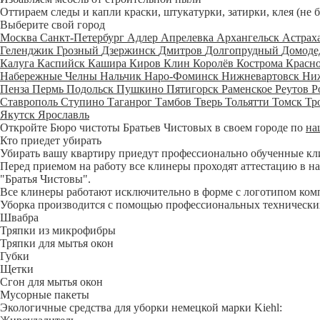
Оттираем следы и капли краски, штукатурки, затирки, клея (не 
Выберите свой город
Москва
Санкт-Петербург
Адлер
Апрелевка
Архангельск
Астрах
Геленджик
Грозный
Дзержинск
Дмитров
Долгопрудный
Домоде
Калуга
Каспийск
Кашира
Киров
Клин
Королёв
Кострома
Красн
Набережные Челны
Нальчик
Наро-Фоминск
Нижневартовск
Ни
Пенза
Пермь
Подольск
Пушкино
Пятигорск
Раменское
Реутов
Р
Ставрополь
Ступино
Таганрог
Тамбов
Тверь
Тольятти
Томск
Тр
Якутск
Ярославль
Откройте Бюро чистоты Братьев Чистовых в своем городе по
на
Кто приедет убирать
Убирать вашу квартиру приедут профессионально обученные клине
Перед приемом на работу все клинеры проходят аттестацию в на
"Братья Чистовы".
Все клинеры работают исключительно в форме с логотипом ком
Уборка производится с помощью профессиональных технических
Швабра
Тряпки из микрофибры
Тряпки для мытья окон
Губки
Щетки
Сгон для мытья окон
Мусорные пакеты
Экологичные средства для уборки немецкой марки Kiehl: