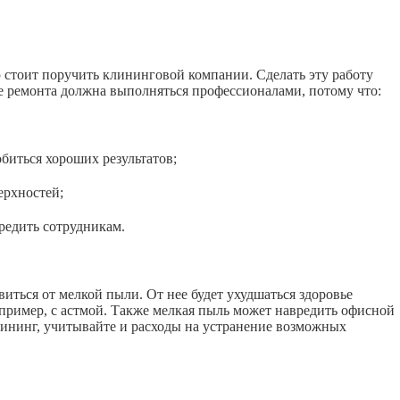
ю стоит поручить клининговой компании. Сделать эту работу
е ремонта должна выполняться профессионалами, потому что:
иться хороших результатов;
рхностей;
едить сотрудникам.
иться от мелкой пыли. От нее будет ухудшаться здоровье
апример, с астмой. Также мелкая пыль может навредить офисной
лининг, учитывайте и расходы на устранение возможных