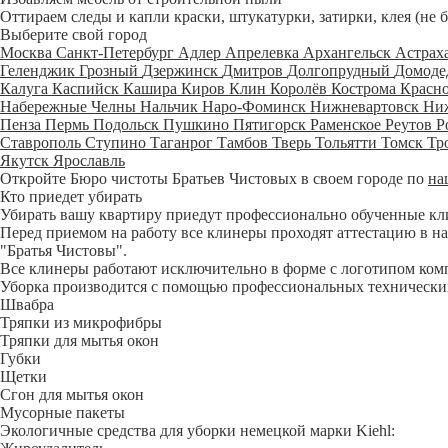
Оттираем следы и капли краски, штукатурки, затирки, клея (не 
Выберите свой город
Москва
Санкт-Петербург
Адлер
Апрелевка
Архангельск
Астрах
Геленджик
Грозный
Дзержинск
Дмитров
Долгопрудный
Домоде
Калуга
Каспийск
Кашира
Киров
Клин
Королёв
Кострома
Красн
Набережные Челны
Нальчик
Наро-Фоминск
Нижневартовск
Ни
Пенза
Пермь
Подольск
Пушкино
Пятигорск
Раменское
Реутов
Р
Ставрополь
Ступино
Таганрог
Тамбов
Тверь
Тольятти
Томск
Тр
Якутск
Ярославль
Откройте Бюро чистоты Братьев Чистовых в своем городе по
на
Кто приедет убирать
Убирать вашу квартиру приедут профессионально обученные клине
Перед приемом на работу все клинеры проходят аттестацию в на
"Братья Чистовы".
Все клинеры работают исключительно в форме с логотипом ком
Уборка производится с помощью профессиональных технических
Швабра
Тряпки из микрофибры
Тряпки для мытья окон
Губки
Щетки
Сгон для мытья окон
Мусорные пакеты
Экологичные средства для уборки немецкой марки Kiehl: