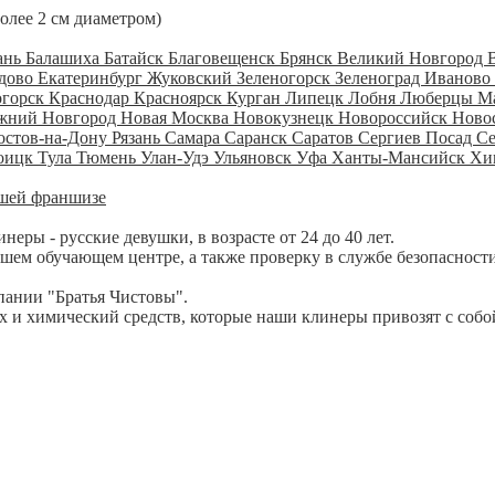
более 2 см диаметром)
ань
Балашиха
Батайск
Благовещенск
Брянск
Великий Новгород
дово
Екатеринбург
Жуковский
Зеленогорск
Зеленоград
Иваново
огорск
Краснодар
Красноярск
Курган
Липецк
Лобня
Люберцы
М
жний Новгород
Новая Москва
Новокузнецк
Новороссийск
Ново
остов-на-Дону
Рязань
Самара
Саранск
Саратов
Сергиев Посад
С
оицк
Тула
Тюмень
Улан-Удэ
Ульяновск
Уфа
Ханты-Мансийск
Хи
шей франшизе
ры - русские девушки, в возрасте от 24 до 40 лет.
шем обучающем центре, а также проверку в службе безопасности
пании "Братья Чистовы".
 и химический средств, которые наши клинеры привозят с собо