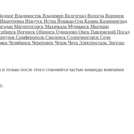
Видное
Владивосток
Владимир
Волгоград
Вологда
Воронеж
Ивантеевка
Иркутск
Истра
Йошкар-Ола
Казань
Калининград
агадан
Магнитогорск
Махачкала
Мурманск
Мытищи
сибирск
Ногинск
Обнинск
Одинцово
Омск
Павловский Посад
ерпухов
Симферополь
Смоленск
Солнечногорск
Сочи
мки
Челябинск
Череповец
Чехов
Чита
Электросталь
Энгельс
 и только после этого становятся частью команды компании
й: