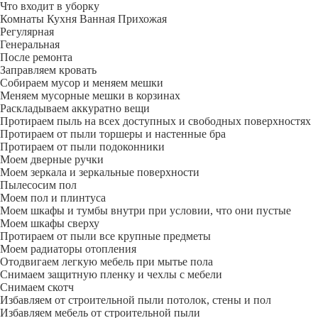
Что входит в уборку
Регу­лярная
Гене­ральная
После ремонта
Заправляем кровать
Собираем мусор и меняем мешки
Меняем мусорные мешки в корзинах
Раскладываем аккуратно вещи
Протираем пыль на всех доступных и свободных поверхностях
Протираем от пыли торшеры и настенные бра
Протираем от пыли подоконники
Моем дверные ручки
Моем зеркала и зеркальные поверхности
Пылесосим пол
Моем пол и плинтуса
Моем шкафы и тумбы внутри при условии, что они пустые
Моем шкафы сверху
Протираем от пыли все крупные предметы
Моем радиаторы отопления
Отодвигаем легкую мебель при мытье пола
Снимаем защитную пленку и чехлы с мебели
Снимаем скотч
Избавляем от строительной пыли потолок, стены и пол
Избавляем мебель от строительной пыли