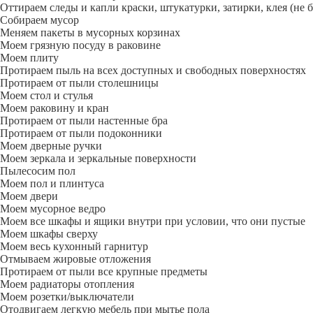
Оттираем следы и капли краски, штукатурки, затирки, клея (не 
Собираем мусор
Меняем пакеты в мусорных корзинах
Моем грязную посуду в раковине
Моем плиту
Протираем пыль на всех доступных и свободных поверхностях
Протираем от пыли столешницы
Моем стол и стулья
Моем раковину и кран
Протираем от пыли настенные бра
Протираем от пыли подоконники
Моем дверные ручки
Моем зеркала и зеркальные поверхности
Пылесосим пол
Моем пол и плинтуса
Моем двери
Моем мусорное ведро
Моем все шкафы и ящики внутри при условии, что они пустые
Моем шкафы сверху
Моем весь кухонный гарнитур
Отмываем жировые отложения
Протираем от пыли все крупные предметы
Моем радиаторы отопления
Моем розетки/выключатели
Отодвигаем легкую мебель при мытье пола