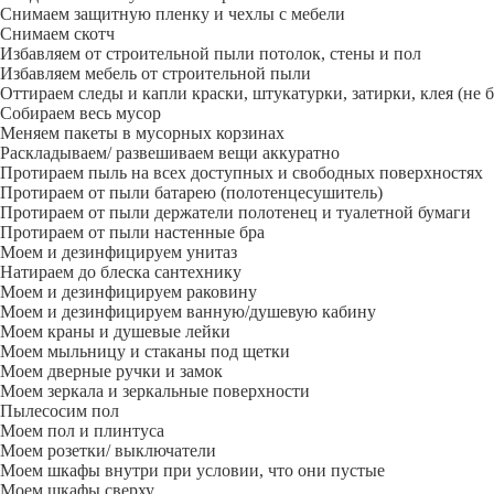
Снимаем защитную пленку и чехлы с мебели
Снимаем скотч
Избавляем от строительной пыли потолок, стены и пол
Избавляем мебель от строительной пыли
Оттираем следы и капли краски, штукатурки, затирки, клея (не 
Собираем весь мусор
Меняем пакеты в мусорных корзинах
Раскладываем/ развешиваем вещи аккуратно
Протираем пыль на всех доступных и свободных поверхностях
Протираем от пыли батарею (полотенцесушитель)
Протираем от пыли держатели полотенец и туалетной бумаги
Протираем от пыли настенные бра
Моем и дезинфицируем унитаз
Натираем до блеска сантехнику
Моем и дезинфицируем раковину
Моем и дезинфицируем ванную/душевую кабину
Моем краны и душевые лейки
Моем мыльницу и стаканы под щетки
Моем дверные ручки и замок
Моем зеркала и зеркальные поверхности
Пылесосим пол
Моем пол и плинтуса
Моем розетки/ выключатели
Моем шкафы внутри при условии, что они пустые
Моем шкафы сверху