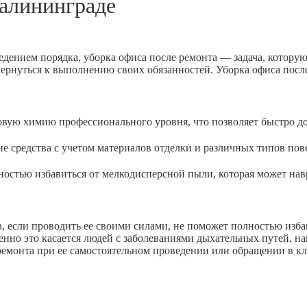
алининграде
едением порядка, уборка офиса после ремонта — задача, котору
вернуться к выполнению своих обязанностей. Уборка офиса посл
 химию профессионального уровня, что позволяет быстро доб
дства с учетом материалов отделки и различных типов пове
ью избавиться от мелкодисперсной пыли, которая может навр
 если проводить ее своими силами, не поможет полностью избав
енно это касается людей с заболеваниями дыхательных путей, н
 ремонта при ее самостоятельном проведении или обращении в к