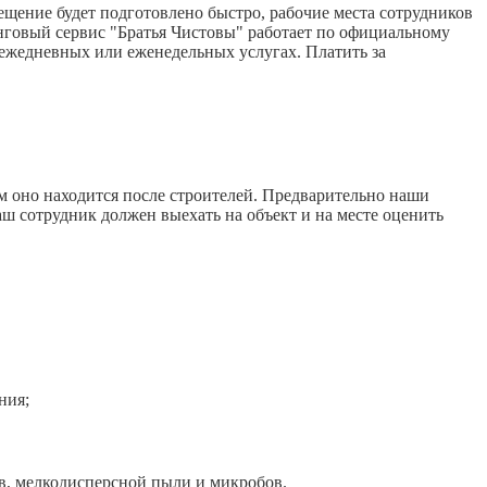
щение будет подготовлено быстро, рабочие места сотрудников
нговый сервис "Братья Чистовы" работает по официальному
 ежедневных или еженедельных услугах. Платить за
м оно находится после строителей. Предварительно наши
аш сотрудник должен выехать на объект и на месте оценить
ния;
, мелкодисперсной пыли и микробов.