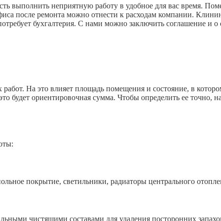
ть выполнить неприятную работу в удобное для вас время. Поме
офиса после ремонта можно отнести к расходам компании. Клини
отребует бухгалтерия. С нами можно заключить соглашение и о
работ. На это влияет площадь помещения и состояние, в которо
это будет ориентировочная сумма. Чтобы определить ее точно, н
оты:
ьное покрытие, светильники, радиаторы центрального отопле
ыми чистящими составами для удаления посторонних запахов