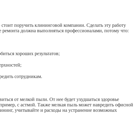
ю стоит поручить клининговой компании. Сделать эту работу
е ремонта должна выполняться профессионалами, потому что:
иться хороших результатов;
рхностей;
едить сотрудникам.
иться от мелкой пыли. От нее будет ухудшаться здоровье
апример, с астмой. Также мелкая пыль может навредить офисной
лининг, учитывайте и расходы на устранение возможных