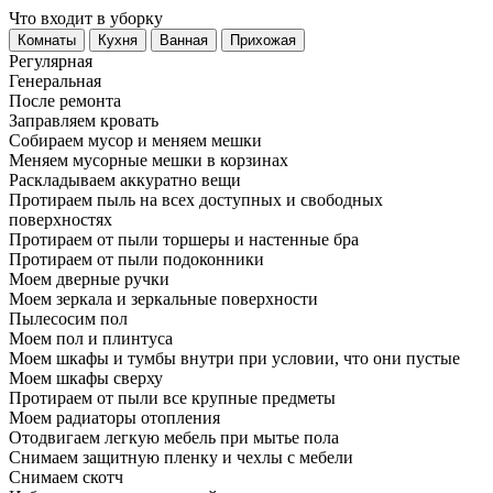
Что входит в уборку
Регу­лярная
Гене­ральная
После ремонта
Заправляем кровать
Собираем мусор и меняем мешки
Меняем мусорные мешки в корзинах
Раскладываем аккуратно вещи
Протираем пыль на всех доступных и свободных
поверхностях
Протираем от пыли торшеры и настенные бра
Протираем от пыли подоконники
Моем дверные ручки
Моем зеркала и зеркальные поверхности
Пылесосим пол
Моем пол и плинтуса
Моем шкафы и тумбы внутри при условии, что они пустые
Моем шкафы сверху
Протираем от пыли все крупные предметы
Моем радиаторы отопления
Отодвигаем легкую мебель при мытье пола
Снимаем защитную пленку и чехлы с мебели
Снимаем скотч