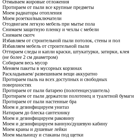
Отмываем жировые отложения
Протираем от пыли все крупные предметы
Моем радиаторы отопления
Моем розетки/выключатели
Отодвигаем легкую мебель при мытье пола
Снимаем защитную пленку и чехлы с мебели
Снимаем скотч
Избавляем от строительной пыли потолок, стены и пол
Избавляем мебель от строительной пыли
Оттираем следы и капли краски, штукатурки, затирки, клея
(не более 2 см диаметром)
Собираем весь мусор
Меняем пакеты в мусорных корзинах
Раскладываем/ развешиваем вещи аккуратно
Протираем пыль на всех доступных и свободных
поверхностях
Протираем от пыли батарею (полотенцесушитель)
Протираем от пыли держатели полотенец и туалетной бумаги
Протираем от пыли настенные бра
Моем и дезинфицируем унитаз
Натираем до блеска сантехнику
Моем и дезинфицируем раковину
Моем и дезинфицируем ванную/душевую кабину
Моем краны и душевые лейки
Моем мыльницу и стаканы под щетки