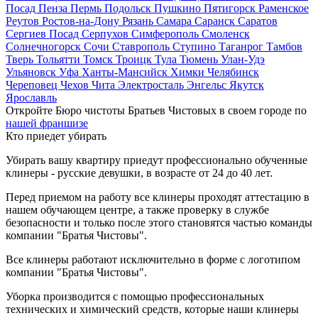
Посад
Пенза
Пермь
Подольск
Пушкино
Пятигорск
Раменское
Реутов
Ростов-на-Дону
Рязань
Самара
Саранск
Саратов
Сергиев Посад
Серпухов
Симферополь
Смоленск
Солнечногорск
Сочи
Ставрополь
Ступино
Таганрог
Тамбов
Тверь
Тольятти
Томск
Троицк
Тула
Тюмень
Улан-Удэ
Ульяновск
Уфа
Ханты-Мансийск
Химки
Челябинск
Череповец
Чехов
Чита
Электросталь
Энгельс
Якутск
Ярославль
Откройте Бюро чистоты Братьев Чистовых в своем городе по
нашей франшизе
Кто приедет убирать
Убирать вашу квартиру приедут профессионально обученные
клинеры - русские девушки, в возрасте от 24 до 40 лет.
Перед приемом на работу все клинеры проходят аттестацию в
нашем обучающем центре, а также проверку в службе
безопасности и только после этого становятся частью команды
компании "Братья Чистовы".
Все клинеры работают исключительно в форме с логотипом
компании "Братья Чистовы".
Уборка производится с помощью профессиональных
технических и химический средств, которые наши клинеры