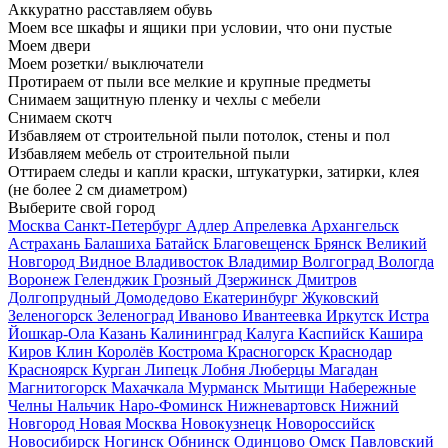
Аккуратно расставляем обувь
Моем все шкафы и ящики при условии, что они пустые
Моем двери
Моем розетки/ выключатели
Протираем от пыли все мелкие и крупные предметы
Снимаем защитную пленку и чехлы с мебели
Снимаем скотч
Избавляем от строительной пыли потолок, стены и пол
Избавляем мебель от строительной пыли
Оттираем следы и капли краски, штукатурки, затирки, клея
(не более 2 см диаметром)
Выберите свой город
Москва
Санкт-Петербург
Адлер
Апрелевка
Архангельск
Астрахань
Балашиха
Батайск
Благовещенск
Брянск
Великий
Новгород
Видное
Владивосток
Владимир
Волгоград
Вологда
Воронеж
Геленджик
Грозный
Дзержинск
Дмитров
Долгопрудный
Домодедово
Екатеринбург
Жуковский
Зеленогорск
Зеленоград
Иваново
Ивантеевка
Иркутск
Истра
Йошкар-Ола
Казань
Калининград
Калуга
Каспийск
Кашира
Киров
Клин
Королёв
Кострома
Красногорск
Краснодар
Красноярск
Курган
Липецк
Лобня
Люберцы
Магадан
Магнитогорск
Махачкала
Мурманск
Мытищи
Набережные
Челны
Нальчик
Наро-Фоминск
Нижневартовск
Нижний
Новгород
Новая Москва
Новокузнецк
Новороссийск
Новосибирск
Ногинск
Обнинск
Одинцово
Омск
Павловский