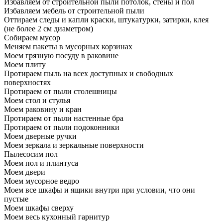
Избавляем от строительной пыли потолок, стены и пол
Избавляем мебель от строительной пыли
Оттираем следы и капли краски, штукатурки, затирки, клея
(не более 2 см диаметром)
Собираем мусор
Меняем пакеты в мусорных корзинах
Моем грязную посуду в раковине
Моем плиту
Протираем пыль на всех доступных и свободных
поверхностях
Протираем от пыли столешницы
Моем стол и стулья
Моем раковину и кран
Протираем от пыли настенные бра
Протираем от пыли подоконники
Моем дверные ручки
Моем зеркала и зеркальные поверхности
Пылесосим пол
Моем пол и плинтуса
Моем двери
Моем мусорное ведро
Моем все шкафы и ящики внутри при условии, что они
пустые
Моем шкафы сверху
Моем весь кухонный гарнитур