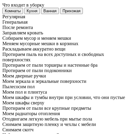
Что входит в уборку
Регу­лярная
Гене­ральная
После ремонта
Заправляем кровать
Собираем мусор и меняем мешки
Меняем мусорные мешки в корзинах
Раскладываем аккуратно вещи
Протираем пыль на всех доступных и свободных
поверхностях
Протираем от пыли торшеры и настенные бра
Протираем от пыли подоконники
Моем дверные ручки
Моем зеркала и зеркальные поверхности
Пылесосим пол
Моем пол и плинтуса
Моем шкафы и тумбы внутри при условии, что они пустые
Моем шкафы сверху
Протираем от пыли все крупные предметы
Моем радиаторы отопления
Отодвигаем легкую мебель при мытье пола
Снимаем защитную пленку и чехлы с мебели
Снимаем скотч