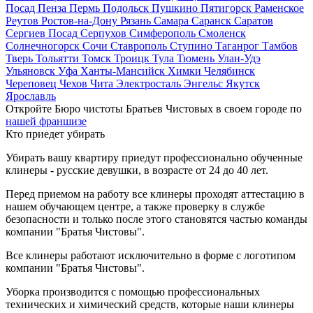
Посад
Пенза
Пермь
Подольск
Пушкино
Пятигорск
Раменское
Реутов
Ростов-на-Дону
Рязань
Самара
Саранск
Саратов
Сергиев Посад
Серпухов
Симферополь
Смоленск
Солнечногорск
Сочи
Ставрополь
Ступино
Таганрог
Тамбов
Тверь
Тольятти
Томск
Троицк
Тула
Тюмень
Улан-Удэ
Ульяновск
Уфа
Ханты-Мансийск
Химки
Челябинск
Череповец
Чехов
Чита
Электросталь
Энгельс
Якутск
Ярославль
Откройте Бюро чистоты Братьев Чистовых в своем городе по
нашей франшизе
Кто приедет убирать
Убирать вашу квартиру приедут профессионально обученные
клинеры - русские девушки, в возрасте от 24 до 40 лет.
Перед приемом на работу все клинеры проходят аттестацию в
нашем обучающем центре, а также проверку в службе
безопасности и только после этого становятся частью команды
компании "Братья Чистовы".
Все клинеры работают исключительно в форме с логотипом
компании "Братья Чистовы".
Уборка производится с помощью профессиональных
технических и химический средств, которые наши клинеры