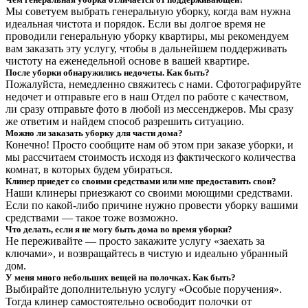
Мы советуем выбрать генеральную уборку, когда вам нужна
идеальная чистота и порядок. Если вы долгое время не
проводили генеральную уборку квартиры, мы рекомендуем
вам заказать эту услугу, чтобы в дальнейшем поддерживать
чистоту на еженедельной основе в вашей квартире.
После уборки обнаружились недочеты. Как быть?
Пожалуйста, немедленно свяжитесь с нами. Сфотографируйте
недочет и отправьте его в наш Отдел по работе с качеством,
ли сразу отправьте фото в любой из мессенджеров. Мы сразу
же ответим и найдем способ разрешить ситуацию.
Можно ли заказать уборку для части дома?
Конечно! Просто сообщите нам об этом при заказе уборки, и
мы рассчитаем стоимость исходя из фактического количества
комнат, в которых будем убираться.
Клинер приедет со своими средствами или мне предоставить свои?
Наши клинеры приезжают со своими моющими средствами.
Если по какой-либо причине нужно провести уборку вашими
средствами — такое тоже возможно.
Что делать, если я не могу быть дома во время уборки?
Не переживайте — просто закажите услугу «заехать за
ключами», и возвращайтесь в чистую и идеально убранный
дом.
У меня много небольших вещей на полочках. Как быть?
Выбирайте дополнительную услугу «Особые поручения».
Тогда клинер самостоятельно освободит полочки от