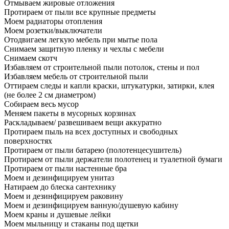
Отмываем жировые отложения
Протираем от пыли все крупные предметы
Моем радиаторы отопления
Моем розетки/выключатели
Отодвигаем легкую мебель при мытье пола
Снимаем защитную пленку и чехлы с мебели
Снимаем скотч
Избавляем от строительной пыли потолок, стены и пол
Избавляем мебель от строительной пыли
Оттираем следы и капли краски, штукатурки, затирки, клея
(не более 2 см диаметром)
Собираем весь мусор
Меняем пакеты в мусорных корзинах
Раскладываем/ развешиваем вещи аккуратно
Протираем пыль на всех доступных и свободных
поверхностях
Протираем от пыли батарею (полотенцесушитель)
Протираем от пыли держатели полотенец и туалетной бумаги
Протираем от пыли настенные бра
Моем и дезинфицируем унитаз
Натираем до блеска сантехнику
Моем и дезинфицируем раковину
Моем и дезинфицируем ванную/душевую кабину
Моем краны и душевые лейки
Моем мыльницу и стаканы под щетки