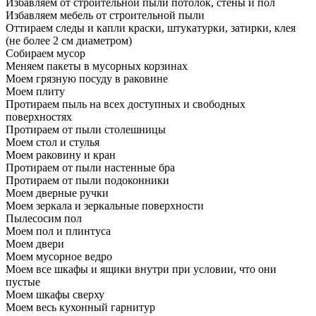
Избавляем от строительной пыли потолок, стены и пол
Избавляем мебель от строительной пыли
Оттираем следы и капли краски, штукатурки, затирки, клея
(не более 2 см диаметром)
Собираем мусор
Меняем пакеты в мусорных корзинах
Моем грязную посуду в раковине
Моем плиту
Протираем пыль на всех доступных и свободных
поверхностях
Протираем от пыли столешницы
Моем стол и стулья
Моем раковину и кран
Протираем от пыли настенные бра
Протираем от пыли подоконники
Моем дверные ручки
Моем зеркала и зеркальные поверхности
Пылесосим пол
Моем пол и плинтуса
Моем двери
Моем мусорное ведро
Моем все шкафы и ящики внутри при условии, что они
пустые
Моем шкафы сверху
Моем весь кухонный гарнитур