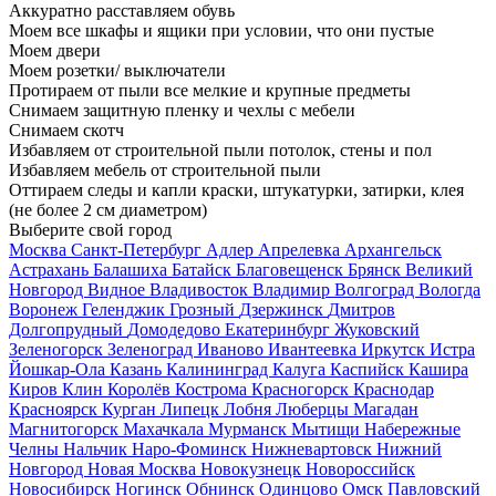
Аккуратно расставляем обувь
Моем все шкафы и ящики при условии, что они пустые
Моем двери
Моем розетки/ выключатели
Протираем от пыли все мелкие и крупные предметы
Снимаем защитную пленку и чехлы с мебели
Снимаем скотч
Избавляем от строительной пыли потолок, стены и пол
Избавляем мебель от строительной пыли
Оттираем следы и капли краски, штукатурки, затирки, клея
(не более 2 см диаметром)
Выберите свой город
Москва
Санкт-Петербург
Адлер
Апрелевка
Архангельск
Астрахань
Балашиха
Батайск
Благовещенск
Брянск
Великий
Новгород
Видное
Владивосток
Владимир
Волгоград
Вологда
Воронеж
Геленджик
Грозный
Дзержинск
Дмитров
Долгопрудный
Домодедово
Екатеринбург
Жуковский
Зеленогорск
Зеленоград
Иваново
Ивантеевка
Иркутск
Истра
Йошкар-Ола
Казань
Калининград
Калуга
Каспийск
Кашира
Киров
Клин
Королёв
Кострома
Красногорск
Краснодар
Красноярск
Курган
Липецк
Лобня
Люберцы
Магадан
Магнитогорск
Махачкала
Мурманск
Мытищи
Набережные
Челны
Нальчик
Наро-Фоминск
Нижневартовск
Нижний
Новгород
Новая Москва
Новокузнецк
Новороссийск
Новосибирск
Ногинск
Обнинск
Одинцово
Омск
Павловский