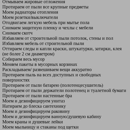
Отмываем жировые отложения
Протираем от пыли все крупные предметы
Моем радиаторы отопления
Моем розетки/выключатели
Отодвигаем легкую мебель при мытье пола
Снимаем защитную пленку и чехлы с мебели
Снимаем скотч
Избавляем от строительной пыли потолок, стены и пол
Избавляем мебель от строительной пыли
Оттираем следы и капли краски, штукатурки, затирки, клея
(не более 2 см диаметром)
Собираем весь мусор
Меняем пакеты в мусорных корзинах
Раскладываем/ развешиваем вещи аккуратно
Протираем пыль на всех доступных и свободных
поверхностях
Протираем от пыли батарею (полотенцесушитель)
Протираем от пыли держатели полотенец и туалетной бумаги
Протираем от пыли настенные бра
Моем и дезинфицируем унитаз
Натираем до блеска сантехнику
Моем и дезинфицируем раковину
Моем и дезинфицируем ванную/душевую кабину
Моем краны и душевые лейки
Моем мыльницу и стаканы под щетки