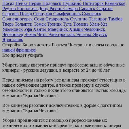
Посад
Пенза
Пермь
Подольск
Пушкино
Пятигорск
Раменское
Реутов
Ростов-на-Дону
Рязань
Самара
Саранск
Саратов
Сергиев Посад
Серпухов
Симферополь
Смоленск
Солнечногорск
Сочи
Ставрополь
Ступино
Таганрог
Тамбов
Тверь
Тольятти
Томск
Троицк
Тула
Тюмень
Улан-Удэ
Ульяновск
Уфа
Ханты-Мансийск
Химки
Челябинск
Череповец
Чехов
Чита
Электросталь
Энгельс
Якутск
Ярославль
Откройте Бюро чистоты Братьев Чистовых в своем городе по
нашей франшизе
Кто приедет убирать
Убирать вашу квартиру приедут профессионально обученные
клинеры - русские девушки, в возрасте от 24 до 40 лет.
Перед приемом на работу все клинеры проходят аттестацию в
нашем обучающем центре, а также проверку в службе
безопасности и только после этого становятся частью команды
компании "Братья Чистовы".
Все клинеры работают исключительно в форме с логотипом
компании "Братья Чистовы".
Уборка производится с помощью профессиональных
технических и химический средств, которые наши клинеры