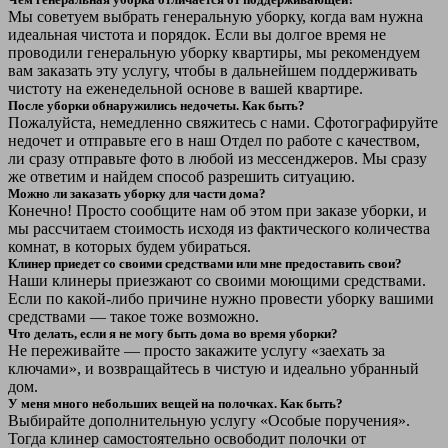
Мы советуем выбрать генеральную уборку, когда вам нужна
идеальная чистота и порядок. Если вы долгое время не
проводили генеральную уборку квартиры, мы рекомендуем
вам заказать эту услугу, чтобы в дальнейшем поддерживать
чистоту на еженедельной основе в вашей квартире.
После уборки обнаружились недочеты. Как быть?
Пожалуйста, немедленно свяжитесь с нами. Сфотографируйте
недочет и отправьте его в наш Отдел по работе с качеством,
ли сразу отправьте фото в любой из мессенджеров. Мы сразу
же ответим и найдем способ разрешить ситуацию.
Можно ли заказать уборку для части дома?
Конечно! Просто сообщите нам об этом при заказе уборки, и
мы рассчитаем стоимость исходя из фактического количества
комнат, в которых будем убираться.
Клинер приедет со своими средствами или мне предоставить свои?
Наши клинеры приезжают со своими моющими средствами.
Если по какой-либо причине нужно провести уборку вашими
средствами — такое тоже возможно.
Что делать, если я не могу быть дома во время уборки?
Не переживайте — просто закажите услугу «заехать за
ключами», и возвращайтесь в чистую и идеально убранный
дом.
У меня много небольших вещей на полочках. Как быть?
Выбирайте дополнительную услугу «Особые поручения».
Тогда клинер самостоятельно освободит полочки от