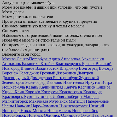
Аккуратно расставляем обувь
Моем все шкафы и ящики при условии, что они пустые
Моем двери
Моем розетки/ выключатели
Протираем от пыли все мелкие и крупные предметы
Снимаем защитную пленку и чехлы с мебели
Снимаем скотч
Избавляем от строительной пыли потолок, стены и пол
Избавляем мебель от строительной пыли
Оттираем следы и капли краски, штукатурки, затирки, клея
(не более 2 см диаметром)
Выберите свой город
Москва
Санкт-Петербург
Адлер
Апрелевка
Архангельск
Астрахань
Балашиха
Батайск
Благовещенск
Брянск
Великий
Новгород
Видное
Владивосток
Владимир
Волгоград
Вологда
Воронеж
Геленджик
Грозный
Дзержинск
Дмитров
Долгопрудный
Домодедово
Екатеринбург
Жуковский
Зеленогорск
Зеленоград
Иваново
Ивантеевка
Иркутск
Истра
Йошкар-Ола
Казань
Калининград
Калуга
Каспийск
Кашира
Киров
Клин
Королёв
Кострома
Красногорск
Краснодар
Красноярск
Курган
Липецк
Лобня
Люберцы
Магадан
Магнитогорск
Махачкала
Мурманск
Мытищи
Набережные
Челны
Нальчик
Наро-Фоминск
Нижневартовск
Нижний
Новгород
Новая Москва
Новокузнецк
Новороссийск
Новосибирск
Ногинск
Обнинск
Одинцово
Омск
Павловский