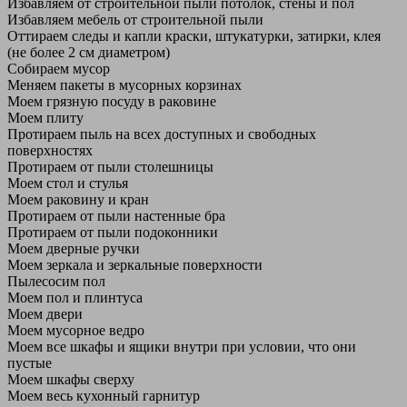
Избавляем от строительной пыли потолок, стены и пол
Избавляем мебель от строительной пыли
Оттираем следы и капли краски, штукатурки, затирки, клея
(не более 2 см диаметром)
Собираем мусор
Меняем пакеты в мусорных корзинах
Моем грязную посуду в раковине
Моем плиту
Протираем пыль на всех доступных и свободных
поверхностях
Протираем от пыли столешницы
Моем стол и стулья
Моем раковину и кран
Протираем от пыли настенные бра
Протираем от пыли подоконники
Моем дверные ручки
Моем зеркала и зеркальные поверхности
Пылесосим пол
Моем пол и плинтуса
Моем двери
Моем мусорное ведро
Моем все шкафы и ящики внутри при условии, что они
пустые
Моем шкафы сверху
Моем весь кухонный гарнитур