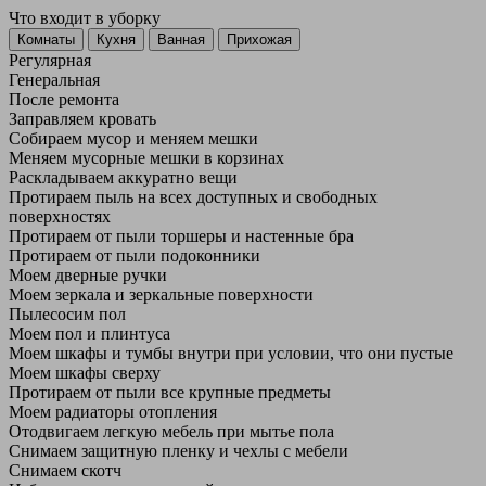
Что входит в уборку
Регу­лярная
Гене­ральная
После ремонта
Заправляем кровать
Собираем мусор и меняем мешки
Меняем мусорные мешки в корзинах
Раскладываем аккуратно вещи
Протираем пыль на всех доступных и свободных
поверхностях
Протираем от пыли торшеры и настенные бра
Протираем от пыли подоконники
Моем дверные ручки
Моем зеркала и зеркальные поверхности
Пылесосим пол
Моем пол и плинтуса
Моем шкафы и тумбы внутри при условии, что они пустые
Моем шкафы сверху
Протираем от пыли все крупные предметы
Моем радиаторы отопления
Отодвигаем легкую мебель при мытье пола
Снимаем защитную пленку и чехлы с мебели
Снимаем скотч