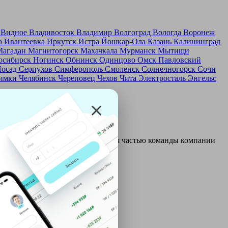
д
Видное
Владивосток
Владимир
Волгоград
Вологда
Воронеж
о
Ивантеевка
Иркутск
Истра
Йошкар-Ола
Казань
Калининград
Магадан
Магнитогорск
Махачкала
Мурманск
Мытищи
осибирск
Ногинск
Обнинск
Одинцово
Омск
Павловский
Посад
Серпухов
Симферополь
Смоленск
Солнечногорск
Сочи
имки
Челябинск
Череповец
Чехов
Чита
Электросталь
Энгельс
и и только после этого становятся частью команды компании
ой: