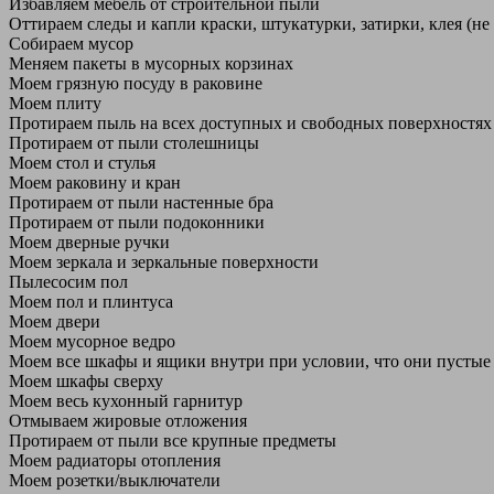
Избавляем мебель от строительной пыли
Оттираем следы и капли краски, штукатурки, затирки, клея (не
Собираем мусор
Меняем пакеты в мусорных корзинах
Моем грязную посуду в раковине
Моем плиту
Протираем пыль на всех доступных и свободных поверхностях
Протираем от пыли столешницы
Моем стол и стулья
Моем раковину и кран
Протираем от пыли настенные бра
Протираем от пыли подоконники
Моем дверные ручки
Моем зеркала и зеркальные поверхности
Пылесосим пол
Моем пол и плинтуса
Моем двери
Моем мусорное ведро
Моем все шкафы и ящики внутри при условии, что они пустые
Моем шкафы сверху
Моем весь кухонный гарнитур
Отмываем жировые отложения
Протираем от пыли все крупные предметы
Моем радиаторы отопления
Моем розетки/выключатели