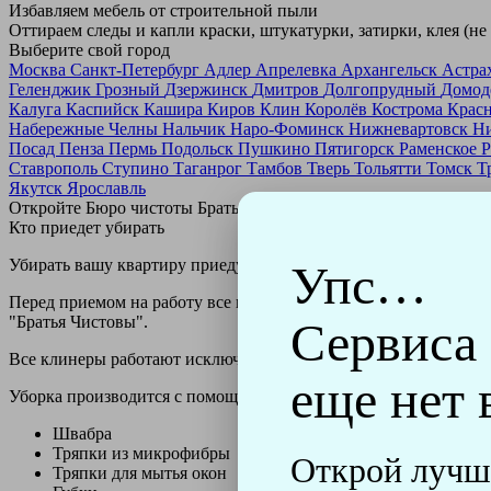
Избавляем мебель от строительной пыли
Оттираем следы и капли краски, штукатурки, затирки, клея (не
Выберите свой город
Москва
Санкт-Петербург
Адлер
Апрелевка
Архангельск
Астра
Геленджик
Грозный
Дзержинск
Дмитров
Долгопрудный
Домод
Калуга
Каспийск
Кашира
Киров
Клин
Королёв
Кострома
Крас
Набережные Челны
Нальчик
Наро-Фоминск
Нижневартовск
Н
Посад
Пенза
Пермь
Подольск
Пушкино
Пятигорск
Раменское
Р
Ставрополь
Ступино
Таганрог
Тамбов
Тверь
Тольятти
Томск
Т
Якутск
Ярославль
Откройте Бюро чистоты Братьев Чистовых в своем городе по
н
Кто приедет убирать
Убирать вашу квартиру приедут профессионально обученные клин
Упс…
Перед приемом на работу все клинеры проходят аттестацию в н
"Братья Чистовы".
Сервиса
Все клинеры работают исключительно в форме с логотипом ко
еще нет 
Уборка производится с помощью профессиональных технически
Швабра
Тряпки из микрофибры
Открой лучш
Тряпки для мытья окон