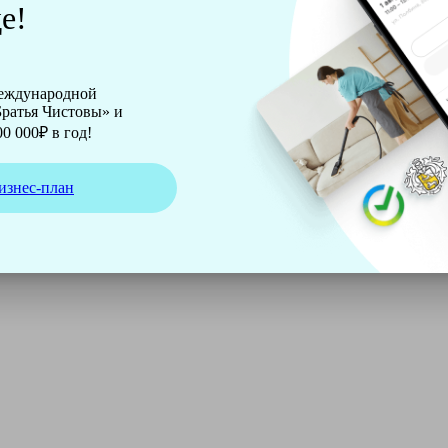
е!
международной
ратья Чистовы» и
0 000₽ в год!
изнес-план
ирмы Soteco, а также утюг, ведро, парогенератор, аппарат д