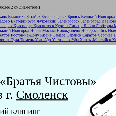
 более 2 см диаметром)
хань
Балашиха
Батайск
Благовещенск
Брянск
Великий Новгоро
едово
Екатеринбург
Жуковский
Зеленогорск
Зеленоград
Иванов
ногорск
Краснодар
Красноярск
Курган
Липецк
Лобня
Люберцы
ижний Новгород
Новая Москва
Новокузнецк
Новороссийск
Нов
еутов
Ростов-на-Дону
Рязань
Самара
Саранск
Саратов
Сергиев 
роицк
Тула
Тюмень
Улан-Удэ
Ульяновск
Уфа
Ханты-Мансийск
Х
ашей франшизе
еры - русские девушки, в возрасте от 24 до 40 лет.
ашем обучающем центре, а также проверку в службе безопасност
 «Братья Чистовы»
мпании "Братья Чистовы".
в г.
Смоленск
х и химический средств, которые наши клинеры привозят с соб
ий клининг