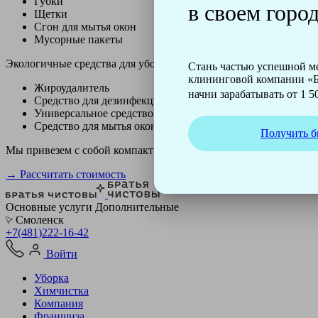
Губки
в своем город
Щетки
Сгон для мытья окон
Мусорные пакеты
Экологичные средства для уборки немецкой марки Kiehl:
Стань частью успешной 
клининговой компании «Б
Жироудалитель
начни зарабатывать от 1 50
Средство для дезинфекции
Универсальное средство
Средство для мытья окон
Получить б
Мы привезем с собой компактный профессиональный пылесос ф
→ Рассчитать стоимость
Основные услуги
Дополнительные
Смоленск
+7(481)222-16-42
Войти
Уборка
Химчистка
Компания
Франшиза