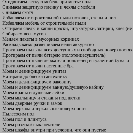
Отодвигаем легкую мебель при мытье пола
Снимаем защитную пленку и чехлы с мебели
Снимаем скотч
Избавляем от строительной пыли потолок, стены и пол
Избавляем мебель от строительной пыли
Оттираем следы и капли краски, штукатурки, затирки, клея (не
Собираем весь мусор
Меняем пакеты в мусорных корзинах
Раскладываем/ развешиваем вещи аккуратно
Протираем пыль на всех доступных и свободных поверхностях
Протираем от пыли батарею (полотенцесушитель)
Протираем от пыли держатели полотенец и туалетной бумаги
Протираем от пыли настенные бра
Моем и дезинфицируем унитаз
Натираем до блеска сантехнику
Моем и дезинфицируем раковину
Моем и дезинфицируем ванную/душевую кабину
Моем краны и душевые лейки
Моем мыльницу и стаканы под щетки
Моем дверные ручки и замок
Моем зеркала и зеркальные поверхности
Пылесосим пол
Моем пол и плинтуса
Моем розетки/ выключатели
Моем шкафы внутри при условии, что они пустые