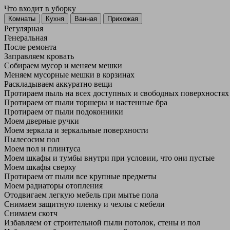
Что входит в уборку
Регу­лярная
Гене­ральная
После ремонта
Заправляем кровать
Собираем мусор и меняем мешки
Меняем мусорные мешки в корзинах
Раскладываем аккуратно вещи
Протираем пыль на всех доступных и свободных поверхностях
Протираем от пыли торшеры и настенные бра
Протираем от пыли подоконники
Моем дверные ручки
Моем зеркала и зеркальные поверхности
Пылесосим пол
Моем пол и плинтуса
Моем шкафы и тумбы внутри при условии, что они пустые
Моем шкафы сверху
Протираем от пыли все крупные предметы
Моем радиаторы отопления
Отодвигаем легкую мебель при мытье пола
Снимаем защитную пленку и чехлы с мебели
Снимаем скотч
Избавляем от строительной пыли потолок, стены и пол