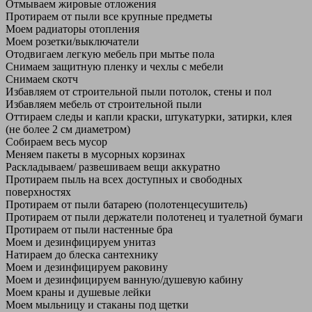
Отмываем жировые отложения
Протираем от пыли все крупные предметы
Моем радиаторы отопления
Моем розетки/выключатели
Отодвигаем легкую мебель при мытье пола
Снимаем защитную пленку и чехлы с мебели
Снимаем скотч
Избавляем от строительной пыли потолок, стены и пол
Избавляем мебель от строительной пыли
Оттираем следы и капли краски, штукатурки, затирки, клея
(не более 2 см диаметром)
Собираем весь мусор
Меняем пакеты в мусорных корзинах
Раскладываем/ развешиваем вещи аккуратно
Протираем пыль на всех доступных и свободных
поверхностях
Протираем от пыли батарею (полотенцесушитель)
Протираем от пыли держатели полотенец и туалетной бумаги
Протираем от пыли настенные бра
Моем и дезинфицируем унитаз
Натираем до блеска сантехнику
Моем и дезинфицируем раковину
Моем и дезинфицируем ванную/душевую кабину
Моем краны и душевые лейки
Моем мыльницу и стаканы под щетки