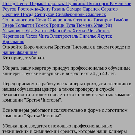
Посад
Пенза
Пермь
Подольск
Пушкино
Пятигорск
Раменское
Реутов
Ростов-на-Дону
Рязань
Самара
Саранск
Саратов
Сергиев Посад
Серпухов
Симферополь
Смоленск
Солнечногорск
Сочи
Ставрополь
Ступино
Таганрог
Тамбов
Тверь
Тольятти
Томск
Троицк
Тула
Тюмень
Улан-Удэ
Ульяновск
Уфа
Ханты-Мансийск
Химки
Челябинск
Череповец
Чехов
Чита
Электросталь
Энгельс
Якутск
Ярославль
Откройте Бюро чистоты Братьев Чистовых в своем городе по
нашей франшизе
Кто приедет убирать
Убирать вашу квартиру приедут профессионально обученные
клинеры - русские девушки, в возрасте от 24 до 40 лет.
Перед приемом на работу все клинеры проходят аттестацию в
нашем обучающем центре, а также проверку в службе
безопасности и только после этого становятся частью команды
компании "Братья Чистовы".
Все клинеры работают исключительно в форме с логотипом
компании "Братья Чистовы".
Уборка производится с помощью профессиональных
технических и химический средств, которые наши клинеры