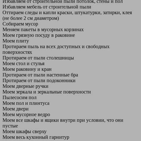
Избавляем от строительной пыли потолок, стены и пол
Избавляем мебель от строительной пыли
Оттираем следы и капли краски, штукатурки, затирки, клея
(не более 2 см диаметром)
Собираем мусор
Меняем пакеты в мусорных корзинах
Моем грязную посуду в раковине
Моем плиту
Протираем пыль на всех доступных и свободных
поверхностях
Протираем от пыли столешницы
Моем стол и стулья
Моем раковину и кран
Протираем от пыли настенные бра
Протираем от пыли подоконники
Моем дверные ручки
Моем зеркала и зеркальные поверхности
Пылесосим пол
Моем пол и плинтуса
Моем двери
Моем мусорное ведро
Моем все шкафы и ящики внутри при условии, что они
пустые
Моем шкафы сверху
Моем весь кухонный гарнитур