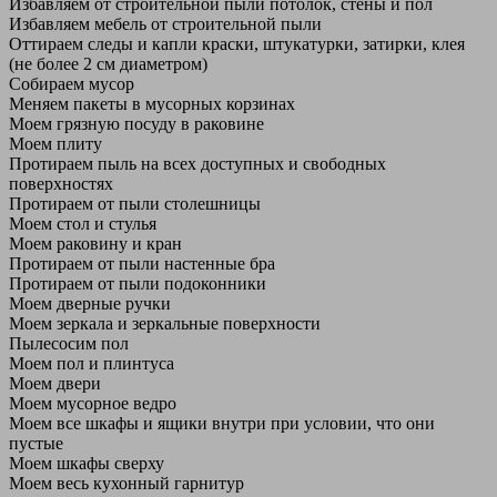
Избавляем от строительной пыли потолок, стены и пол
Избавляем мебель от строительной пыли
Оттираем следы и капли краски, штукатурки, затирки, клея
(не более 2 см диаметром)
Собираем мусор
Меняем пакеты в мусорных корзинах
Моем грязную посуду в раковине
Моем плиту
Протираем пыль на всех доступных и свободных
поверхностях
Протираем от пыли столешницы
Моем стол и стулья
Моем раковину и кран
Протираем от пыли настенные бра
Протираем от пыли подоконники
Моем дверные ручки
Моем зеркала и зеркальные поверхности
Пылесосим пол
Моем пол и плинтуса
Моем двери
Моем мусорное ведро
Моем все шкафы и ящики внутри при условии, что они
пустые
Моем шкафы сверху
Моем весь кухонный гарнитур