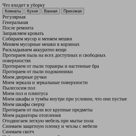
Что входит в уборку
Регу­лярная
Гене­ральная
После ремонта
Заправляем кровать
Собираем мусор и меняем мешки
Меняем мусорные мешки в корзинах
Раскладываем аккуратно вещи
Протираем пыль на всех доступных и свободных
поверхностях
Протираем от пыли торшеры и настенные бра
Протираем от пыли подоконники
Моем дверные ручки
Моем зеркала и зеркальные поверхности
Пылесосим пол
Моем пол и плинтуса
Моем шкафы и тумбы внутри при условии, что они пустые
Моем шкафы сверху
Протираем от пыли все крупные предметы
Моем радиаторы отопления
Отодвигаем легкую мебель при мытье пола
Снимаем защитную пленку и чехлы с мебели
Снимаем скотч