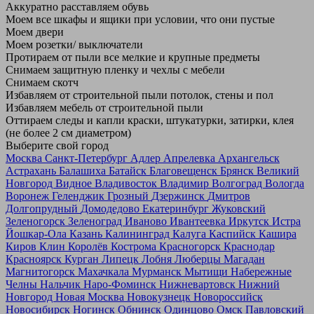
Аккуратно расставляем обувь
Моем все шкафы и ящики при условии, что они пустые
Моем двери
Моем розетки/ выключатели
Протираем от пыли все мелкие и крупные предметы
Снимаем защитную пленку и чехлы с мебели
Снимаем скотч
Избавляем от строительной пыли потолок, стены и пол
Избавляем мебель от строительной пыли
Оттираем следы и капли краски, штукатурки, затирки, клея
(не более 2 см диаметром)
Выберите свой город
Москва
Санкт-Петербург
Адлер
Апрелевка
Архангельск
Астрахань
Балашиха
Батайск
Благовещенск
Брянск
Великий
Новгород
Видное
Владивосток
Владимир
Волгоград
Вологда
Воронеж
Геленджик
Грозный
Дзержинск
Дмитров
Долгопрудный
Домодедово
Екатеринбург
Жуковский
Зеленогорск
Зеленоград
Иваново
Ивантеевка
Иркутск
Истра
Йошкар-Ола
Казань
Калининград
Калуга
Каспийск
Кашира
Киров
Клин
Королёв
Кострома
Красногорск
Краснодар
Красноярск
Курган
Липецк
Лобня
Люберцы
Магадан
Магнитогорск
Махачкала
Мурманск
Мытищи
Набережные
Челны
Нальчик
Наро-Фоминск
Нижневартовск
Нижний
Новгород
Новая Москва
Новокузнецк
Новороссийск
Новосибирск
Ногинск
Обнинск
Одинцово
Омск
Павловский