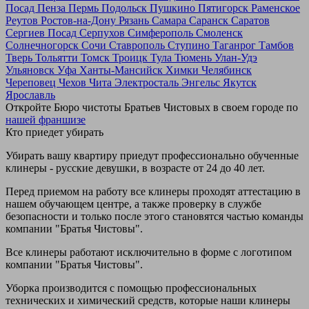
Посад
Пенза
Пермь
Подольск
Пушкино
Пятигорск
Раменское
Реутов
Ростов-на-Дону
Рязань
Самара
Саранск
Саратов
Сергиев Посад
Серпухов
Симферополь
Смоленск
Солнечногорск
Сочи
Ставрополь
Ступино
Таганрог
Тамбов
Тверь
Тольятти
Томск
Троицк
Тула
Тюмень
Улан-Удэ
Ульяновск
Уфа
Ханты-Мансийск
Химки
Челябинск
Череповец
Чехов
Чита
Электросталь
Энгельс
Якутск
Ярославль
Откройте Бюро чистоты Братьев Чистовых в своем городе по
нашей франшизе
Кто приедет убирать
Убирать вашу квартиру приедут профессионально обученные
клинеры - русские девушки, в возрасте от 24 до 40 лет.
Перед приемом на работу все клинеры проходят аттестацию в
нашем обучающем центре, а также проверку в службе
безопасности и только после этого становятся частью команды
компании "Братья Чистовы".
Все клинеры работают исключительно в форме с логотипом
компании "Братья Чистовы".
Уборка производится с помощью профессиональных
технических и химический средств, которые наши клинеры