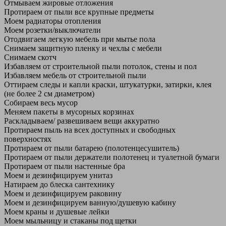
Отмываем жировые отложения
Протираем от пыли все крупные предметы
Моем радиаторы отопления
Моем розетки/выключатели
Отодвигаем легкую мебель при мытье пола
Снимаем защитную пленку и чехлы с мебели
Снимаем скотч
Избавляем от строительной пыли потолок, стены и пол
Избавляем мебель от строительной пыли
Оттираем следы и капли краски, штукатурки, затирки, клея
(не более 2 см диаметром)
Собираем весь мусор
Меняем пакеты в мусорных корзинах
Раскладываем/ развешиваем вещи аккуратно
Протираем пыль на всех доступных и свободных
поверхностях
Протираем от пыли батарею (полотенцесушитель)
Протираем от пыли держатели полотенец и туалетной бумаги
Протираем от пыли настенные бра
Моем и дезинфицируем унитаз
Натираем до блеска сантехнику
Моем и дезинфицируем раковину
Моем и дезинфицируем ванную/душевую кабину
Моем краны и душевые лейки
Моем мыльницу и стаканы под щетки