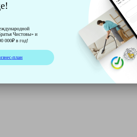
е!
международной
ратья Чистовы» и
0 000₽ в год!
изнес-план
ирмы Soteco, а также утюг, ведро, парогенератор, аппарат д