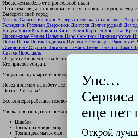
Избавляем мебель от строительной пыли
Оттираем следы и капли краски, штукатурки, затирки, клея (не
Выберите свой город
Москва
Санкт-Петербург
Адлер
Апрелевка
Архангельск
Астра
Геленджик
Грозный
Дзержинск
Дмитров
Долгопрудный
Домод
Калуга
Каспийск
Кашира
Киров
Клин
Королёв
Кострома
Крас
Набережные Челны
Нальчик
Наро-Фоминск
Нижневартовск
Н
Посад
Пенза
Пермь
Подольск
Пушкино
Пятигорск
Раменское
Р
Ставрополь
Ступино
Таганрог
Тамбов
Тверь
Тольятти
Томск
Т
Якутск
Ярославль
Откройте Бюро чистоты Братьев Чистовых в своем городе по
н
Кто приедет убирать
Убирать вашу квартиру приедут профессионально обученные клин
Упс…
Перед приемом на работу все клинеры проходят аттестацию в н
"Братья Чистовы".
Сервиса
Все клинеры работают исключительно в форме с логотипом ко
еще нет 
Уборка производится с помощью профессиональных технически
Швабра
Тряпки из микрофибры
Открой лучш
Тряпки для мытья окон