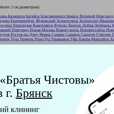
 более 2 см диаметром)
хань
Балашиха
Батайск
Благовещенск
Брянск
Великий Новгоро
едово
Екатеринбург
Жуковский
Зеленогорск
Зеленоград
Иванов
ногорск
Краснодар
Красноярск
Курган
Липецк
Лобня
Люберцы
ижний Новгород
Новая Москва
Новокузнецк
Новороссийск
Нов
еутов
Ростов-на-Дону
Рязань
Самара
Саранск
Саратов
Сергиев 
роицк
Тула
Тюмень
Улан-Удэ
Ульяновск
Уфа
Ханты-Мансийск
Х
ашей франшизе
еры - русские девушки, в возрасте от 24 до 40 лет.
ашем обучающем центре, а также проверку в службе безопасност
 «Братья Чистовы»
мпании "Братья Чистовы".
в г.
Брянск
х и химический средств, которые наши клинеры привозят с соб
ий клининг