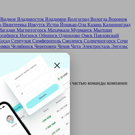
д
Видное
Владивосток
Владимир
Волгоград
Вологда
Воронеж
о
Ивантеевка
Иркутск
Истра
Йошкар-Ола
Казань
Калининград
Магадан
Магнитогорск
Махачкала
Мурманск
Мытищи
осибирск
Ногинск
Обнинск
Одинцово
Омск
Павловский
Посад
Серпухов
Симферополь
Смоленск
Солнечногорск
Сочи
имки
Челябинск
Череповец
Чехов
Чита
Электросталь
Энгельс
и и только после этого становятся частью команды компании
ой: