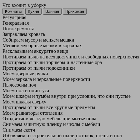
Что входит в уборку
Регу­лярная
Гене­ральная
После ремонта
Заправляем кровать
Собираем мусор и меняем мешки
Меняем мусорные мешки в корзинах
Раскладываем аккуратно вещи
Протираем пыль на всех доступных и свободных поверхностях
Протираем от пыли торшеры и настенные бра
Протираем от пыли подоконники
Моем дверные ручки
Моем зеркала и зеркальные поверхности
Пылесосим пол
Моем пол и плинтуса
Моем шкафы и тумбы внутри при условии, что они пустые
Моем шкафы сверху
Протираем от пыли все крупные предметы
Моем радиаторы отопления
Отодвигаем легкую мебель при мытье пола
Снимаем защитную пленку и чехлы с мебели
Снимаем скотч
Избавляем от строительной пыли потолок, стены и пол