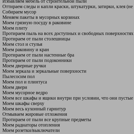
Избавляем мебель от строительной пыли
Оттираем следы и капли краски, штукатурки, затирки, клея (не
Собираем мусор
Меняем пакеты в мусорных корзинах
Моем грязную посуду в раковине
Моем плиту
Протираем пыль на всех доступных и свободных поверхностях
Протираем от пыли столешницы
Моем стол и стулья
Моем раковину и кран
Протираем от пыли настенные бра
Протираем от пыли подоконники
Моем дверные ручки
Моем зеркала и зеркальные поверхности
Пылесосим пол
Моем пол и плинтуса
Моем двери
Моем мусорное ведро
Моем все шкафы и ящики внутри при условии, что они пустые
Моем шкафы сверху
Моем весь кухонный гарнитур
Отмываем жировые отложения
Протираем от пыли все крупные предметы
Моем радиаторы отопления
Моем розетки/выключатели