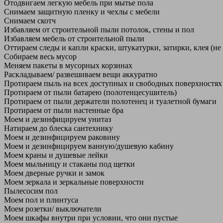
Отодвигаем легкую мебель при мытье пола
Снимаем защитную пленку и чехлы с мебели
Снимаем скотч
Избавляем от строительной пыли потолок, стены и пол
Избавляем мебель от строительной пыли
Оттираем следы и капли краски, штукатурки, затирки, клея (не
Собираем весь мусор
Меняем пакеты в мусорных корзинах
Раскладываем/ развешиваем вещи аккуратно
Протираем пыль на всех доступных и свободных поверхностях
Протираем от пыли батарею (полотенцесушитель)
Протираем от пыли держатели полотенец и туалетной бумаги
Протираем от пыли настенные бра
Моем и дезинфицируем унитаз
Натираем до блеска сантехнику
Моем и дезинфицируем раковину
Моем и дезинфицируем ванную/душевую кабину
Моем краны и душевые лейки
Моем мыльницу и стаканы под щетки
Моем дверные ручки и замок
Моем зеркала и зеркальные поверхности
Пылесосим пол
Моем пол и плинтуса
Моем розетки/ выключатели
Моем шкафы внутри при условии, что они пустые