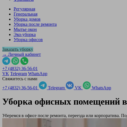
Регулярная
Генеральная
Уборка домов
Уборка после ремонта
Мытье окон
Эко-уборка
Уборка офисов
Заказать уборку
→ Личный кабинет
+7 (4832) 36-56-01
VK
Telegram
WhatsApp
Свяжитесь с нами
+7 (4832) 36-56-01
Telegram
VK
WhatsApp
Уборка офисных помещений в
Уберемся в офисе после ремонта, переезда или корпоратива. 