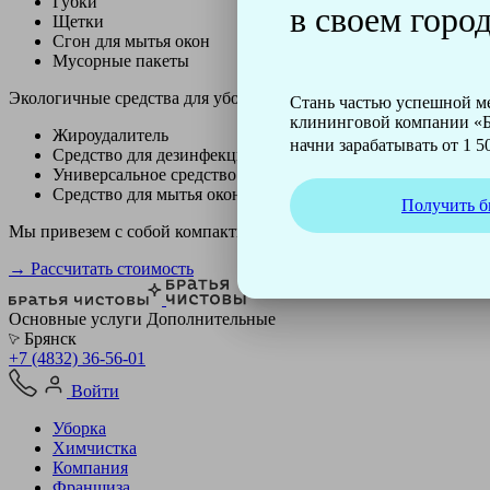
Губки
в своем город
Щетки
Сгон для мытья окон
Мусорные пакеты
Экологичные средства для уборки немецкой марки Kiehl:
Стань частью успешной 
клининговой компании «Б
Жироудалитель
начни зарабатывать от 1 50
Средство для дезинфекции
Универсальное средство
Средство для мытья окон
Получить б
Мы привезем с собой компактный профессиональный пылесос ф
→ Рассчитать стоимость
Основные услуги
Дополнительные
Брянск
+7 (4832) 36-56-01
Войти
Уборка
Химчистка
Компания
Франшиза