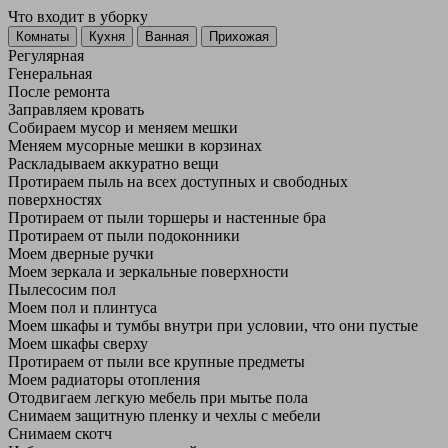
Что входит в уборку
Регу­лярная
Гене­ральная
После ремонта
Заправляем кровать
Собираем мусор и меняем мешки
Меняем мусорные мешки в корзинах
Раскладываем аккуратно вещи
Протираем пыль на всех доступных и свободных
поверхностях
Протираем от пыли торшеры и настенные бра
Протираем от пыли подоконники
Моем дверные ручки
Моем зеркала и зеркальные поверхности
Пылесосим пол
Моем пол и плинтуса
Моем шкафы и тумбы внутри при условии, что они пустые
Моем шкафы сверху
Протираем от пыли все крупные предметы
Моем радиаторы отопления
Отодвигаем легкую мебель при мытье пола
Снимаем защитную пленку и чехлы с мебели
Снимаем скотч