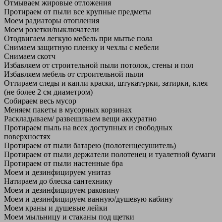
Отмываем жировые отложения
Протираем от пыли все крупные предметы
Моем радиаторы отопления
Моем розетки/выключатели
Отодвигаем легкую мебель при мытье пола
Снимаем защитную пленку и чехлы с мебели
Снимаем скотч
Избавляем от строительной пыли потолок, стены и пол
Избавляем мебель от строительной пыли
Оттираем следы и капли краски, штукатурки, затирки, клея
(не более 2 см диаметром)
Собираем весь мусор
Меняем пакеты в мусорных корзинах
Раскладываем/ развешиваем вещи аккуратно
Протираем пыль на всех доступных и свободных
поверхностях
Протираем от пыли батарею (полотенцесушитель)
Протираем от пыли держатели полотенец и туалетной бумаги
Протираем от пыли настенные бра
Моем и дезинфицируем унитаз
Натираем до блеска сантехнику
Моем и дезинфицируем раковину
Моем и дезинфицируем ванную/душевую кабину
Моем краны и душевые лейки
Моем мыльницу и стаканы под щетки