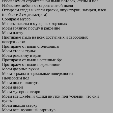
Избавляем от строительной пыли потолок, стены и пол
Избавляем мебель от строительной пыли
Оттираем следы и капли краски, штукатурки, затирки, клея
(не более 2 см диаметром)
Собираем мусор
Меняем пакеты в мусорных корзинах
Моем грязную посуду в раковине
Моем плиту
Протираем пыль на всех доступных и свободных
поверхностях
Протираем от пыли столешницы
Моем стол и стулья
Моем раковину и кран
Протираем от пыли настенные бра
Протираем от пыли подоконники
Моем дверные ручки
Моем зеркала и зеркальные поверхности
Пылесосим пол
Моем пол и плинтуса
Моем двери
Моем мусорное ведро
Моем все шкафы и ящики внутри при условии, что они
пустые
Моем шкафы сверху
Моем весь кухонный гарнитур