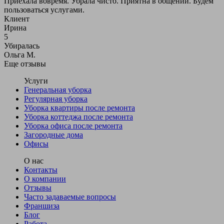
Приехала вовремя. Убрала чисто. Приятна в общении. Будем
пользоваться услугами.
Клиент
Ирина
5
Убиралась
Ольга М.
Еще отзывы
Услуги
Генеральная уборка
Регулярная уборка
Уборка квартиры после ремонта
Уборка коттеджа после ремонта
Уборка офиса после ремонта
Загородные дома
Офисы
О нас
Контакты
О компании
Отзывы
Часто задаваемые вопросы
Франшиза
Блог
Работа