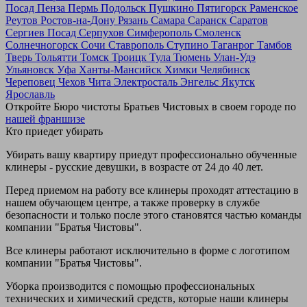
Посад
Пенза
Пермь
Подольск
Пушкино
Пятигорск
Раменское
Реутов
Ростов-на-Дону
Рязань
Самара
Саранск
Саратов
Сергиев Посад
Серпухов
Симферополь
Смоленск
Солнечногорск
Сочи
Ставрополь
Ступино
Таганрог
Тамбов
Тверь
Тольятти
Томск
Троицк
Тула
Тюмень
Улан-Удэ
Ульяновск
Уфа
Ханты-Мансийск
Химки
Челябинск
Череповец
Чехов
Чита
Электросталь
Энгельс
Якутск
Ярославль
Откройте Бюро чистоты Братьев Чистовых в своем городе по
нашей франшизе
Кто приедет убирать
Убирать вашу квартиру приедут профессионально обученные
клинеры - русские девушки, в возрасте от 24 до 40 лет.
Перед приемом на работу все клинеры проходят аттестацию в
нашем обучающем центре, а также проверку в службе
безопасности и только после этого становятся частью команды
компании "Братья Чистовы".
Все клинеры работают исключительно в форме с логотипом
компании "Братья Чистовы".
Уборка производится с помощью профессиональных
технических и химический средств, которые наши клинеры